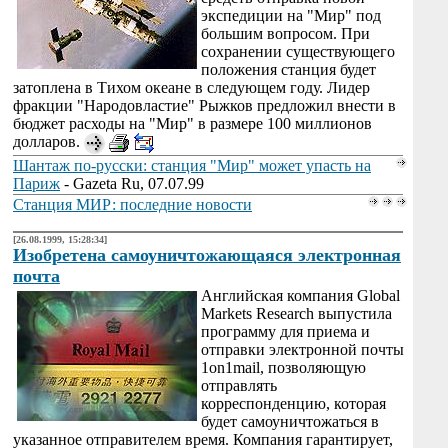
экспедиции на "Мир" под
большим вопросом. При
сохранении существующего
положения станция будет
затоплена в Тихом океане в следующем году. Лидер
фракции "Народовластие" Рыжков предложил внести в
бюджет расходы на "Мир" в размере 100 миллионов
долларов.
Шантаж по-русски: станция "Мир" может упасть на
Париж
- Gazeta Ru, 07.07.99
Станция МИР: последние новости
[26.08.1999, 15:28:34]
Изобретена самоуничтожающаяся электронная
почта
Английская компания Global
Markets Research выпустила
программу для приема и
отправки электронной почты
1on1mail, позволяющую
отправлять
корреспонденцию, которая
будет самоуничтожаться в
указанное отправителем время. Компания гарантирует,