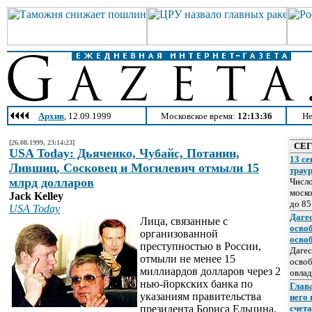
Архив
, 12.09.1999
Московское время:
12:13:36
Не
[26.08.1999, 23:14:23]
СЕ
USA Today: Дьяченко, Чубайс, Потанин,
13 се
Лившиц, Сосковец и Могилевич отмыли 15
трау
млрд долларов
Число
моско
Jack Kelley
до 85
USA Today
Даге
Лица, связанные с
осво
организованной
осво
преступностью в России,
Дагес
отмыли не менее 15
освоб
миллиардов долларов через 2
овлад
нью-йоркских банка по
Глава
указаниям правительства
него
президента Бориса Ельцина.
счет