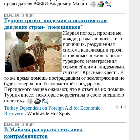
председателя РФФИ Владимир Малин.
[26.08.1999, 18:40:26]
Турции грозят эпидемии и политическое
давление стран-"помощников"
Жаркая погода, проливные
дожди, разлагающиеся тела
погибших, разрушенная
система канализации грозят
оставшимся в живых после
турецкого землетрясения
серьезнейшими эпидемиями,
считает "Красный Крест". В
то же время помощь поcтрадавшим от землетрясения не
будет совершенно бескорыстной: государства
Персидского залива ожидают, что в ответ на их помощь
Турция внесет некоторые коррективы в свою внешнюю
политику.
Turkey Dependent on Foreign Aid for Economic
Recovery
- Worldwide Hot Spots
[26.08.1999, 18:46:29]
В Майами раскрыта сеть авиа-
контрабандистов