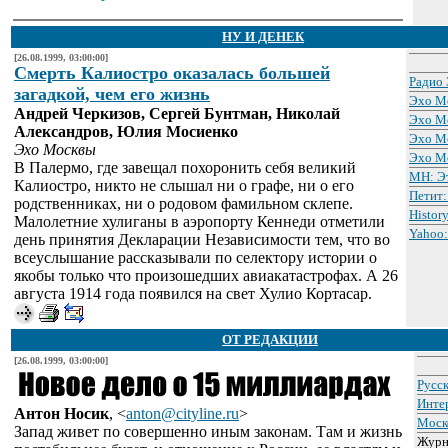
НУ И ДЕНЕК
[26.08.1999, 03:00:00]
Cмерть Калиостро оказалась большей
Радио
загадкой, чем его жизнь
Эхо Мо
Андрей Черкизов, Сергей Бунтман, Николай
Эхо М
Александров, Юлия Мосиенко
Эхо М
Эхо Москвы
Эхо М
В Палермо, где завещал похоронить себя великий
МН: Эт
Калиостро, никто не слышал ни о графе, ни о его
Петит:
родственниках, ни о родовом фамильном склепе.
Histor
Малолетние хулиганы в аэропорту Кеннеди отметили
Yahoo:
день принятия Декларации Независимости тем, что во
всеуслышание рассказывали по селектору истории о
якобы только что произошедших авиакатастрофах. А 26
августа 1914 года появился на свет Хулио Кортасар.
ОТ РЕДАКЦИИ
[26.08.1999, 03:00:00]
Русс
Инте
Антон Носик
,
<
anton@cityline.ru
>
Моск
Запад живет по совершенно иным законам. Там и жизнь
Жур