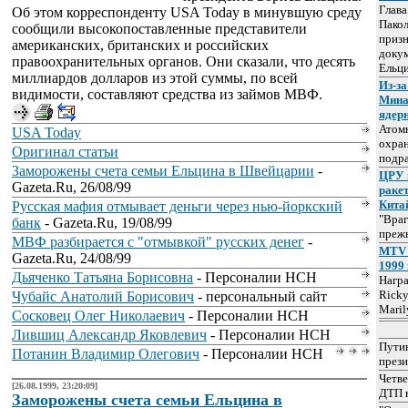
Глав
Об этом корреспонденту USA Today в минувшую среду
Пакол
сообщили высокопоставленные представители
призн
американских, британских и российских
докум
правоохранительных органов. Они сказали, что десять
Ельц
миллиардов долларов из этой суммы, по всей
Из-за
видимости, составляют средства из займов МВФ.
Мина
ядер
Атом
USA Today
охра
Оригинал статьи
подр
Заморожены счета семьи Ельцина в Швейцарии
-
ЦРУ 
Gazeta.Ru, 26/08/99
раке
Кита
Русская мафия отмывает деньги через нью-йоркский
"Враг
банк
- Gazeta.Ru, 19/08/99
прежн
МВФ разбирается с "отмывкой" русских денег
-
MTV 
Gazeta.Ru, 24/08/99
1999 
Дьяченко Татьяна Борисовна
- Персоналии НСН
Нагр
Ricky
Чубайс Анатолий Борисович
- персональный сайт
Maril
Сосковец Олег Николаевич
- Персоналии НСН
Лившиц Александр Яковлевич
- Персоналии НСН
Путин
Потанин Владимир Олегович
- Персоналии НСН
прези
Четве
[26.08.1999, 23:20:09]
ДТП 
Заморожены счета семьи Ельцина в