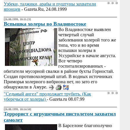
Узбеки, таджики, арабы и пуштуны захватили
японцев
- Gazeta.Ru, 24.08.1999
[26.08.1999, 18:11:23]
Вспышка холеры во Владивостоке
Во Владивостоке выявлен
четвертый случай
заболевания холерой того же
типа, что и во время
вспышки холеры в
Уссурийске в начале августа.
Все четверо
госпитализированных -
обитатели мусорной свалки в районе бухты Горностай.
Создан противохолерный штаб. В водных источниках
Приморья холерного вибриона нет, но зато его
обнаружили в Амуре.
"Седьмый ангел" продолжает трубить. (Как
уберечься от холеры)
- Gazeta.ru 08.07.99
[26.08.1999, 18:14:50]
Террорист с игрушечным пистолетом захватил
самолет
В Барселоне благополучно