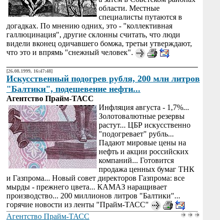
области. Местные
специалисты путаются в
догадках. По мнению одних, это - "коллективная
галлюцинация", другие склонны считать, что люди
видели вконец одичавшего бомжа, третьи утверждают,
что это и впрямь "снежный человек".
[26.08.1999, 16:47:48]
Искусственный подогрев рубля, 200 млн литров
"Балтики", подешевение нефти...
Агентство Прайм-ТАСС
Инфляция августа - 1,7%...
Золотовалютные резервы
растут... ЦБР искусственно
"подогревает" рубль...
Падают мировые цены на
нефть и акции российских
компаний... Готовится
продажа ценных бумаг ТНК
и Газпрома... Новый совет директоров Газпрома: все
мырды - прежнего цвета... КАМАЗ наращивает
производство... 200 миллионов литров "Балтики"...
горячие новости из ленты "Прайм-ТАСС"
Агентство Прайм-ТАСС