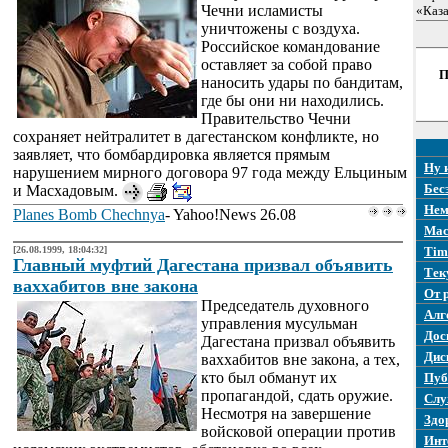
Чечни исламисты
«Каз
уничтожены с воздуха.
Российское командование
оставляет за собой право
П
наносить удары по бандитам,
где бы они ни находились.
Правительство Чечни
сохраняет нейтралитет в дагестанском конфликте, но
заявляет, что бомбардировка является прямым
Ну 
нарушением мирного договора 97 года между Ельциным
Бес
и Масхадовым.
Нем
Planes Bomb Chechnya
- Yahoo!News 26.08
Mac
[26.08.1999, 18:04:32]
Tim
Главный муфтий Дагестана призвал объявить
Тек
ваххабитов вне закона
От 
Председатель духовного
Алг
управления мусульман
Дос
Дагестана призвал объявить
Дис
ваххабитов вне закона, а тех,
кто был обманут их
Пуб
пропагандой, сдать оружие.
Слу
Несмотря на завершение
Здо
войсковой операции против
Инт