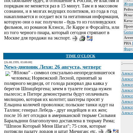
постабильнее будет, и отношение к России, ее властям и
Журн
порядкам не меняется раз в 15 минут. Там и в массовом
Рейт
сознании, и в мозгах ведущих политиков, из года в год
Иска
накапливается и оседает вся та негативная информация,
Ката
которую они о нас получили - будь то из голливудских
Прое
фильмов, из романов Клэнси, Ле Карре и Форсайта, или
Goru
из того черного пиара, который сегодня стряпают в
Москве для продажи на экспорт.
Аген
РИА
Фору
TIME O'CLOCK
[26.08.1999, 03:00:00]
;
News-дневник Лехи: 26 августа, четверг
"Яблоко" - символ сексуально-неопределившегося
Алексе
человека; Норвежский Лесной, принятый за
Алексе
полярного медведя, от голода разорвал два каяка у
Алексе
берегов Шпицбергена; зачем в туалете поезда нужен
Алексе
пылесос; в Питере демонстранты будут оплачивать
Алексе
милицию, которая их колотит; шахтеры просят у
Алексе
Ельцина колючей проволоки; польские танки идут на
Алексе
Таллин; генерал Лебедь - друг индейцев и их жен;
Алексе
после 16 лет отсидки в американской тюрьме Сильвия
Баральдини благополучно доставлена в тюрьму Рима;
"Шпион Который Меня Шагал"; 75 слов, которые
потрясли палату лордов и штат Мичиган; etc.