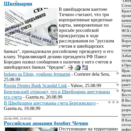
"Отеч
Швейцарии
Степ
В швейцарском кантоне
Крас
Тичино считают, что три
пров
корпоративные кредитные
камп
карты, замороженные по
Генп
просьбе российской
ФСБ с
прокуратуры в ходе
сканд
расследования по "русским
Воро
запре
счетам в швейцарских
топл
банках", принадлежали российскому президенту и его
Алба
клану. Управляющий делами президента РФ Павел
пуск
Бородин назвал сообщения о наличии у него счетов в
в Ора
швейцарских банках "бредом".
Ирак 
Indago su Eltsin, vogliono fermarmi
- Corrierre dela Sera,
милли
25.08.99
разр
ракет
Russia Denies Bank Scandal Link
- Yahoo, 25.08.99
Крова
Березовский отрицает, что в Швейцарии арестованы
Вост
его счета
- Gazeta.ru, 20.08.99
В Вел
В Швейцарии арестованы счета Березовского
-
биоло
Gazeta.ru, 19.08.99
разр
прот
[26.08.1999, 23:16:31]
В Каз
Российская авиация бомбит Чечню
отста
Отступившие на территорию
нефте