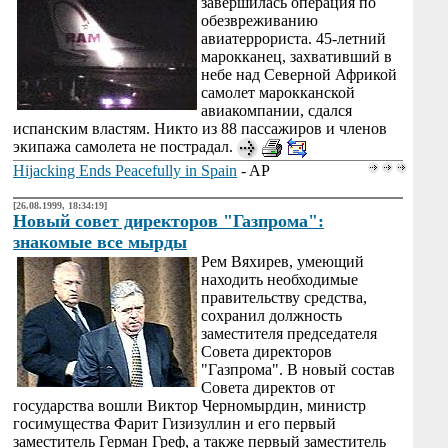
завершилась операция по
обезвреживанию
авиатеррориста. 45-летний
марокканец, захвативший в
небе над Северной Африкой
самолет марокканской
авиакомпании, сдался
испанским властям. Никто из 88 пассажиров и членов
экипажа самолета не пострадал.
Hijacking Ends Peacefully in Spain
- AP
[26.08.1999, 18:34:19]
Новый совет директоров "Газпрома":
знакомые все мырды
Рем Вяхирев, умеющий
находить необходимые
правительству средства,
сохранил должность
заместителя председателя
Совета директоров
"Газпрома". В новый состав
Совета директов от
государства вошли Виктор Черномырдин, министр
госимущества Фарит Гизизуллин и его первый
заместитель Герман Греф, а также первый заместитель