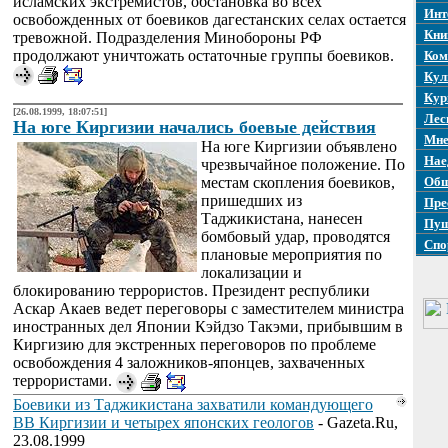
исламских экстремистов, обстановка во всех
Инт
освобожденных от боевиков дагестанских селах остается
Кни
тревожной. Подразделения Минобороны РФ
продолжают уничтожать остаточные группы боевиков.
Ком
Кул
Кур
[26.08.1999, 18:07:51]
Лес
На юге Киргизии начались боевые действия
Мне
На юге Киргизии объявлено
Нае
чрезвычайное положение. По
местам скопления боевиков,
Общ
пришедших из
Пре
Таджикистана, нанесен
Пуш
бомбовый удар, проводятся
Спо
плановые мероприятия по
локализации и
блокированию террористов. Президент республики
Аскар Акаев ведет переговоры с заместителем министра
иностранных дел Японии Кэйдзо Такэми, прибывшим в
Киргизию для экстренных переговоров по проблеме
освобождения 4 заложников-японцев, захваченных
террористами.
Боевики из Таджикистана захватили командующего
ВВ Киргизии и четырех японских геологов
- Gazeta.Ru,
23.08.1999