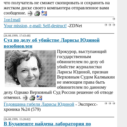
что получатель не сможет скопировать и сохранить на
жестком диске своего компьютера отправленное вами
сообщение.
1on1mail
Your mission, e-mail: Self-destruct!
-ZDNet
[26.08.1999, 17:43:48]
Суд по делу об убийстве Ларисы Юдиной
возобновлен
Прокурор, выступающий
государственным
обвинителем по делу об
убийстве журналистки
Ларисы Юдиной, признан
Верховным Судом Калмыкии
не имеющим права быть
обвинителем по данному
делу. Однако Верховный Суд России решение об отводе
отменил.
Годовщина гибели Ларисы Юдиной
- Экспресс-
хроника №24 (579)
[26.08.1999, 15:20:02]
В Будапеште найдена лаборатория по