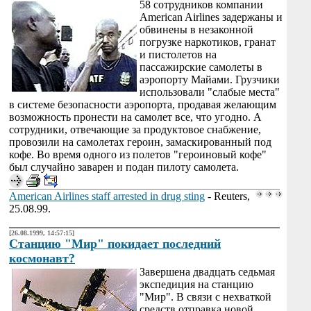
58 сотрудников компании
American Airlines задержаны и
обвинены в незаконной
погрузке наркотиков, гранат
и пистолетов на
пассажирские самолеты в
аэропорту Майами. Грузчики
использовали "слабые места"
в системе безопасности аэропорта, продавая желающим
возможность пронести на самолет все, что угодно. А
сотрудники, отвечающие за продуктовое снабжение,
провозили на самолетах героин, замаскированный под
кофе. Во время одного из полетов "героиновый кофе"
был случайно заварен и подан пилоту самолета.
American Airlines staff arrested in drug sting
- Reuters,
25.08.99.
[26.08.1999, 14:57:15]
Станцию "Мир" покидает последний
космонавт?
Завершена двадцать седьмая
экспедиция на станцию
"Мир". В связи с нехваткой
средств отправка новой