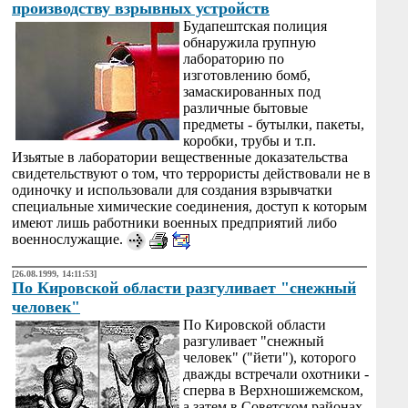
производству взрывных устройств
Будапештская полиция
обнаружила rрупную
лабораторию по
изготовлению бомб,
замаскированных под
различные бытовые
предметы - бутылки, пакеты,
коробки, трубы и т.п.
Изьятые в лаборатории вещественные доказательства
свидетельствуют о том, что террористы действовали не в
одиночку и использовали для создания взрывчатки
специальные химические соединения, доступ к которым
имеют лишь работники военных предприятий либо
военнослужащие.
[26.08.1999, 14:11:53]
По Кировской области разгуливает "снежный
человек"
По Кировской области
разгуливает "снежный
человек" ("йети"), которого
дважды встречали охотники -
сперва в Верхношижемском,
а затем в Советском районах