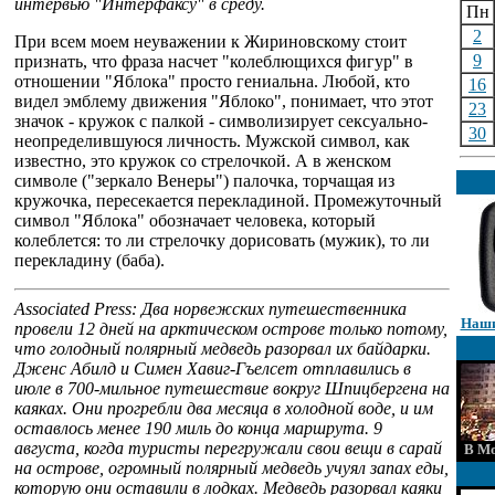
интервью "Интерфаксу" в среду.
Пн
2
При всем моем неуважении к Жириновскому стоит
9
признать, что фраза насчет "колеблющихся фигур" в
отношении "Яблока" просто гениальна. Любой, кто
16
видел эмблему движения "Яблоко", понимает, что этот
23
значок - кружок с палкой - символизирует сексуально-
30
неопределившуюся личность. Мужской символ, как
известно, это кружок со стрелочкой. А в женском
символе ("зеркало Венеры") палочка, торчащая из
кружочка, пересекается перекладиной. Промежуточный
символ "Яблока" обозначает человека, который
колеблется: то ли стрелочку дорисовать (мужик), то ли
перекладину (баба).
Associated Press: Два норвежских путешественника
Наши
провели 12 дней на арктическом острове только потому,
что голодный полярный медведь разорвал их байдарки.
Дженс Абилд и Симен Хавиг-Гъелсет отплавились в
июле в 700-мильное путешествие вокруг Шпицбергена на
каяках. Они прогребли два месяца в холодной воде, и им
оставлось менее 190 миль до конца маршрута. 9
августа, когда туристы перегружали свои вещи в сарай
В Мо
на острове, огромный полярный медведь учуял запах еды,
которую они оставили в лодках. Медведь разорвал каяки