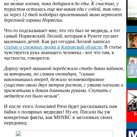
на мелкие клочки, пока добирался до еды. К счастью, у
туристов осталась еще кое-какая еда с собой, так что
их через 12 дней подобрал пролетавший мимо вертолет
береговой охраны Норвегии.
Что-то подсказывает мне, что это был не медведь, а тот
самый Норвежский Лесной, которым в Рунете пугают
маленьких детей. Как раз сегодня Лесной написал
статью о снежных людях в Кировской области
. В статье
чувствуется рука знающего человека - вот что там, в
частности, говорится:
Дорогу перед машиной перебежало стадо диких кабанов,
за которыми, по словам очевидцев, "сильно
наклонившись вперед, бежало человекообразное
существо около двух метров ростом, с узкими плечами и
прижатыми к бокам длинными руками. Спутать с
медведем его было нельзя".
И после этого Associated Press будет рассказывать нам
байки о полярных медведях! Ну-ну. Писали бы уж
В
конкретные факты, как MSNBC в заголовках своих
передовиц: