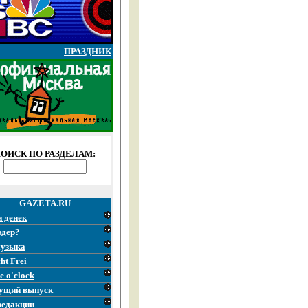
ПРАЗДНИК
ОИСК ПО РАЗДЕЛАМ:
GAZETA.RU
и денек
эдер?
узыка
ht Frei
e o'clock
ущий выпуск
редакции