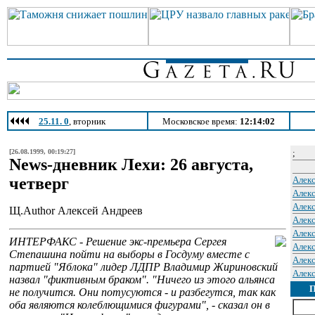
25.11. 0
, вторник
Московское время:
12:14:02
[26.08.1999, 00:19:27]
;
News-дневник Лехи: 26 августа,
четверг
Алек
Алек
Алек
Щ.Author Алексей Андреев
Алек
Алек
ИНТЕРФАКС - Решение экс-премьера Сергея
Алек
Степашина пойти на выборы в Госдуму вместе с
Алек
партией "Яблока" лидер ЛДПР Владимир Жириновский
Алек
назвал "фиктивным браком". "Ничего из этого альянса
не получится. Они потусуются - и разбегутся, так как
оба являются колеблющимися фигурами", - сказал он в