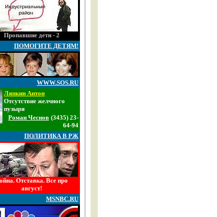
Пропавшие дети - 2
ПОМОГИТЕ ДЕТЯМ!
WWW.SOS.RU
Ляпкин Антон
Отсутствие желчного
пузыря
Роман Чеснов
(3435) 23-
64-94
ПОЛИТИКА В РЖ
ойна. Отставка. Все про
август!
MSNBC.RU