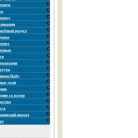
оритм
ье
ковод
ликация
жебный раздел
ровье
ернет
ервью
ги
ментарии
ьтура
ицын Daily
ные дали
ния
дине со всеми
ество
сса
кинский проект
рт