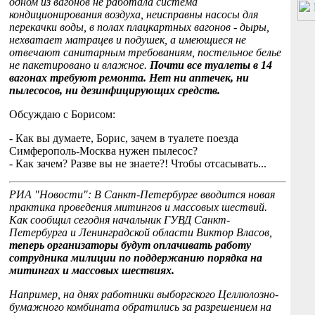
одном из вагонов не работала система
кондиционирования воздуха, неисправны насосы для
перекачки воды, в полах плацкартных вагонов - дыры,
нехватает матрацев и подушек, а имеющиеся не
отвечают санитарным требованиям, постельное белье
не пакетировано и влажное.
Почти все туалеты в 14
вагонах требуют ремонта. Нет ни аптечек, ни
пылесосов, ни дезинфицирующих средств.
Обсуждаю с Борисом:
- Как вы думаете, Борис, зачем в туалете поезда
Симферополь-Москва нужен пылесос?
- Как зачем? Разве вы не знаете?! Чтобы отсасывать...
РИА "Новости": В Санкт-Петербурге вводится новая
практика проведения митингов и массовых шествий.
Как сообщил сегодня начальник ГУВД Санкт-
Петербурга и Ленинградской области Виктор Власов,
теперь организаторы будут оплачивать работу
сотрудника милиции по поддержанию порядка на
митингах и массовых шествиях.
Например, на днях работники выборгского Целлюлозно-
бумажного комбината обратились за разрешением на