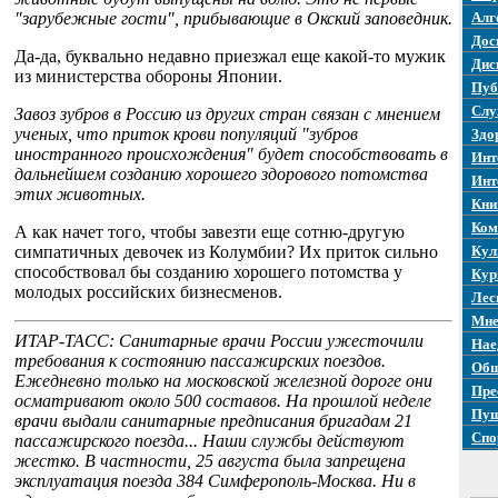
"зарубежные гости", прибывающие в Окский заповедник.
Алг
Дос
Да-да, буквально недавно приезжал еще какой-то мужик
Дис
из министерства обороны Японии.
Пуб
Слу
Завоз зубров в Россию из других стран связан с мнением
ученых, что приток крови популяций "зубров
Здо
иностранного происхождения" будет способствовать в
Инт
дальнейшем созданию хорошего здорового потомства
Инт
этих животных.
Кни
Ком
А как начет того, чтобы завезти еще сотню-другую
симпатичных девочек из Колумбии? Их приток сильно
Кул
способствовал бы созданию хорошего потомства у
Кур
молодых российских бизнесменов.
Лес
Мне
ИТАР-ТАСС: Санитарные врачи России ужесточили
Нае
требования к состоянию пассажирских поездов.
Общ
Ежедневно только на московской железной дороге они
Пре
осматривают около 500 составов. На прошлой неделе
Пуш
врачи выдали санитарные предписания бригадам 21
Спо
пассажирского поезда... Наши службы действуют
жестко. В частности, 25 августа была запрещена
эксплуатация поезда 384 Симферополь-Москва. Ни в