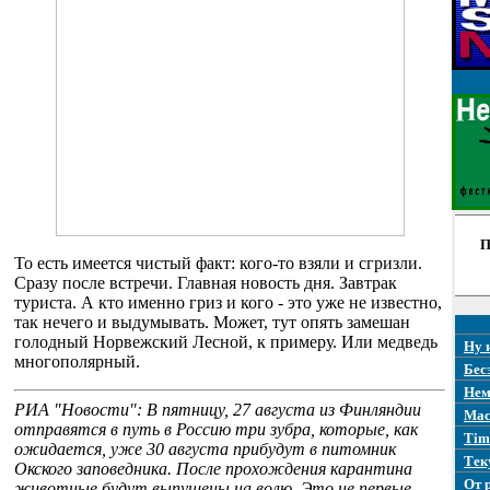
П
То есть имеется чистый факт: кого-то взяли и сгризли.
Сразу после встречи. Главная новость дня. Завтрак
туриста. А кто именно гриз и кого - это уже не известно,
так нечего и выдумывать. Может, тут опять замешан
голодный Норвежский Лесной, к примеру. Или медведь
Ну 
многополярный.
Бес
Нем
РИА "Новости": В пятницу, 27 августа из Финляндии
Mac
отправятся в путь в Россию три зубра, которые, как
Tim
ожидается, уже 30 августа прибудут в питомник
Тек
Окского заповедника. После прохождения карантина
От 
животные будут выпущены на волю. Это не первые