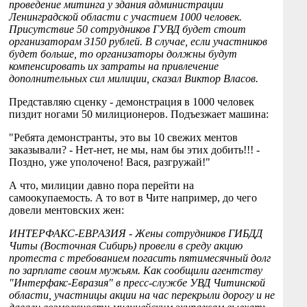
проведение митинга у здания администрации
Ленинградской области с участием 1000 человек.
Присутствие 50 сотрудников ГУВД будет стоит
организаторам 3150 рублей. В случае, если участников
будет больше, то организаторы должны будут
компенсировать их затраты на привлечение
дополнительных сил милиции, сказал Виктор Власов.
Представляю сценку - демонстрация в 1000 человек
пиздит ногами 50 милиционеров. Подъезжает машина:
"Ребята демонстранты, это вы 10 свежих ментов
заказывали? - Нет-нет, не мы, нам бы этих добить!!! -
Поздно, уже уполочено! Вася, разгружай!"
А что, милиции давно пора перейти на
самоокупаемость. А то вот в Чите например, до чего
довели ментовских жен:
ИНТЕРФАКС-ЕВРАЗИЯ - Жены сотрудников ГИБДД
Читы (Восточная Сибирь) провели в среду акцию
протеста с требованием погасить пятимесячный долг
по зарплате своим мужьям. Как сообщили агентству
"Интерфакс-Евразия" в пресс-службе УВД Читинской
области, участницы акции на час перекрыли дорогу и не