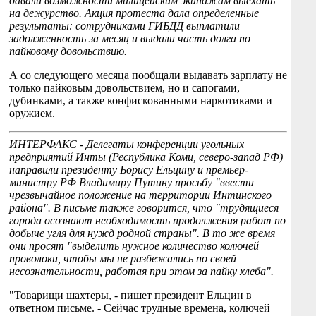
давали возможности милицейским экипажам выехать
на дежурство. Акция протеста дала определенные
результаты: сотрудниками ГИБДД выплатили
задолженность за месяц и выдали часть долга по
пайковому довольствию.
А со следующего месяца пообщали выдавать зарплату не
только пайковым довольствием, но и сапогами,
дубинками, а также конфискованными наркотиками и
оружием.
ИНТЕРФАКС - Делегаты конференции угольных
предприятий Инты (Республика Коми, северо-запад РФ)
направили президенту Борису Ельцину и премьер-
министру РФ Владимиру Путину просьбу "ввести
чрезвычайное положение на территории Интинского
района". В письме также говорится, что "трудящиеся
города осознают необходимость продолжения работ по
добыче угля для нужд родной страны". В то же время
они просят "выделить нужное количество колючей
проволоки, чтобы мы не разбежались по своей
несознательности, работая при этом за пайку хлеба".
"Товарищи шахтеры, - пишет президент Ельцин в
ответном письме. - Сейчас трудные времена, колючей