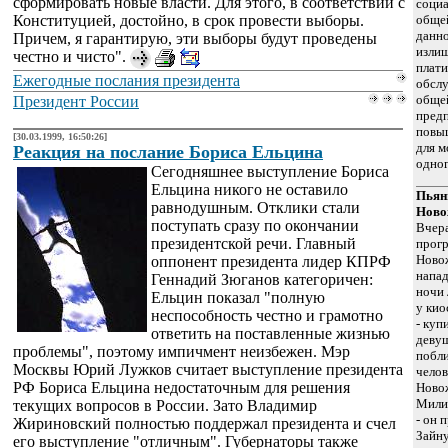
сформировать новые власти. Для этого, в соответствии с
социа
Конституцией, достойно, в срок провести выборы.
общей
данн
Причем, я гарантирую, эти выборы будут проведены
изли
честно и чисто".
плати
Ежегодные послания президента
обслу
общей
Президент России
предп
повы
[30.03.1999, 16:50:26]
для м
Реакция на послание Бориса Ельцина
одно
Сегодняшнее выступление Бориса
Ельцина никого не оставило
Пьян
равнодушным. Отклики стали
Ново
поступать сразу по окончании
Вчера
президентской речи. Главный
прог
Ново
оппонент президента лидер КПРФ
напад
Геннадий Зюганов категоричен:
ночи 
Ельцин показал "полную
у кио
неспособность честно и грамотно
- куп
ответить на поставленные жизнью
деву
проблемы", поэтому импичмент неизбежен. Мэр
побли
Москвы Юрий Лужков считает выступление президента
челов
РФ Бориса Ельцина недостаточным для решения
Новож
Мили
текущих вопросов в России. Зато Владимир
- он 
Жириновский полностью поддержал президента и счел
Зайну
его выступление "отличным". Губернаторы также