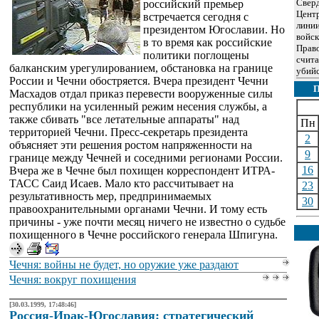
Сверд
российский премьер
Центр
встречается сегодня с
линии
президентом Югославии. Но
войс
в то время как российские
Прав
политики поглощены
счита
балканским урегулированием, обстановка на границе
убийс
России и Чечни обостряется. Вчера президент Чечни
Масхадов отдал приказ перевести вооруженные силы
республики на усиленный режим несения службы, а
также сбивать "все летательные аппараты" над
Пн
территорией Чечни. Пресс-секретарь президента
2
объясняет эти решения ростом напряженности на
9
границе между Чечней и соседними регионами России.
16
Вчера же в Чечне был похищен корреспондент ИТРА-
ТАСС Саид Исаев. Мало кто рассчитывает на
23
результативность мер, предпринимаемых
30
правоохранительными органами Чечни. И тому есть
причины - уже почти месяц ничего не известно о судьбе
похищенного в Чечне российского генерала Шпигуна.
Чечня: войны не будет, но оружие уже раздают
Чечня: вокруг похищения
[30.03.1999, 17:48:46]
Россия-Ирак-Югославия: стратегический