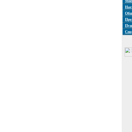
Мне
Нае
Общ
Пре
Пуш
Спо