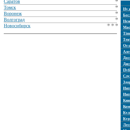
Саратов
Томск
Ну 
Воронеж
Бес
Волгоград
Нем
Новосибирск
Mac
Tim
Тек
От 
Алг
Дос
Дис
Пуб
Слу
Здо
Инт
Инт
Кни
Ком
Кул
Кур
Лес