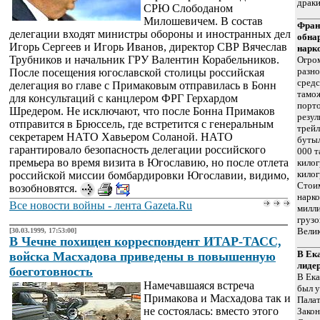
драки
СРЮ Слободаном
Милошевичем. В состав
Фран
делегации входят министры обороны и иностранных дел
обна
Игорь Сергеев и Игорь Иванов, директор СВР Вячеслав
нарк
Трубников и начальник ГРУ Валентин Корабельников.
Огро
разн
После посещения югославской столицы российская
средс
делегация во главе с Примаковым отправилась в Бонн
тамо
для консультаций с канцлером ФРГ Герхардом
порто
Шредером. Не исключают, что после Бонна Примаков
резул
отправится в Брюссель, где встретится с генеральным
трейл
секретарем НАТО Хавьером Соланой. НАТО
буты
гарантировало безопасность делегации российского
000 т
премьера во время визита в Югославию, но после отлета
кило
кило
российской миссии бомбардировки Югославии, видимо,
Стои
возобновятся.
нарко
Все новости войны - лента Gazeta.Ru
милли
грузо
Велик
[30.03.1999, 17:53:00]
В Чечне похищен корреспондент ИТАР-ТАСС,
В Ек
войска Масхадова приведены в повышенную
лидер
боеготовность
В Ека
Намечавшаяся встреча
был у
Примакова и Масхадова так и
Палат
не состоялась: вместо этого
Закон