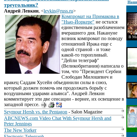
Наши
треугольник?
Андрей Левкин
,
<
levkin@russ.ru
>
Компромат на Примакова в
"Нью-Йоркере"
не остался
единственным разоблачением
вчерашнего дня. Накануне
В Мо
возник компромат по поводу
отношений Ирака еще с
одной страной - и тоже
какой-то торопливый.
"Дейли телеграф"
(Великобритания) написала о
том, что "Президент Сербии
Слободан Милошевич и
иракец Саддам Хусейн объединили силы в союз,
который должен помочь им продолжать борьбу с
воздушными ударами альянса". Андрей Левкин
комментирует эти две сенсации - вернее, их освещение в
западной прессе.
Seymour Hersh vs. the Pentagon
- Salon Magazine
ABCNEWS.com Video Chat With Seymour Hersh and
Peter Jennings
The New Yorker
Electronic Telegraph