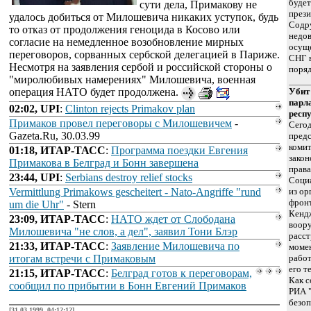
будет
сути дела, Примакову не
прези
удалось добиться от Милошевича никаких уступок, будь
Содр
то отказ от продолжения геноцида в Косово или
недо
согласие на немедленное возобновление мирных
осущ
переговоров, сорванных сербской делегацией в Париже.
СНГ 
Несмотря на заявления сербой и российской стороны о
поряд
"миролюбивых намерениях" Милошевича, военная
операция НАТО будет продолжена.
Убит
парл
02:02, UPI
:
Clinton rejects Primakov plan
респ
Примаков провел переговоры с Милошевичем
-
Сего
Gazeta.Ru, 30.03.99
предс
комит
01:18, ИТАР-ТАСС
:
Программа поездки Евгения
закон
Примакова в Белград и Бонн завершена
права
23:44, UPI
:
Serbians destroy relief stocks
Социа
Vermittlung Primakows gescheitert - Nato-Angriffe "rund
из ор
фрон
um die Uhr"
- Stern
Кенд
23:09, ИТАР-ТАСС
:
НАТО ждет от Слободана
воору
Милошевича "не слов, а дел", заявил Тони Блэр
расст
21:33, ИТАР-ТАСС
:
Заявление Милошевича по
момен
итогам встречи с Примаковым
работ
его т
21:15, ИТАР-ТАСС
:
Белград готов к переговорам,
Как 
сообщил по прибытии в Бонн Евгений Примаков
РИА "
безоп
[31.03.1999, 04:12:12]