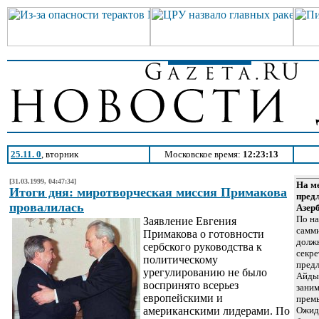
25.11. 0
, вторник
Московское время:
12:23:13
[31.03.1999, 04:47:34]
На ме
Итоги дня: миротворческая миссия Примакова
пред
провалилась
Азер
По на
Заявление Евгения
самми
Примакова о готовности
долж
сербского руководства к
секре
политическому
пред
урегулированию не было
Айды
воспринято всерьез
заним
европейскими и
прем
американскими лидерами. По
Ожида