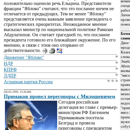
кома
положительно оценили речь Ельцина. Представители
спецп
фракции "Яблоко" считают, что это послание ничем не
работ
отличается от предыдущих. Тем не менее "Яблоку"
Личн
представляется очень важным заявление президента о
прове
стратегических приоритетах. Неожиданное мнение
помо
высказал министр по национальной политике Рамазан
Бомж
Абдулатипов. Он считает трагедией то, что послание
свин
президента готовило его ближайшее окружение. По его
Двое
мнению, в связи с этим оно оторвано от
прода
действительности.
Казах
слова
Движение "Яблоко"
Экиб
НДР
Абено
КПРФ
вызва
ЛДПР
"мясо
стра
Аграрная партия России
прав
выясн
[30.03.1999, 15:36:00]
мешок
Примаков провел переговоры с Милошевичем
остан
Сегодня российская
недос
делегация во главе с премьер-
"прин
министром РФ Евгением
мясо 
прин
Примаковым посетила
мужчи
Белград и провела
собут
переговоры с президентом