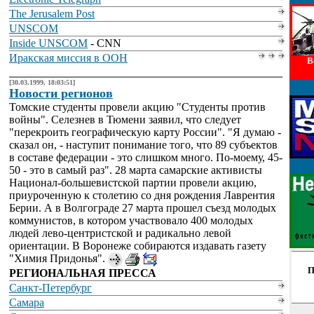
The Jerusalem Post
UNSCOM
Inside UNSCOM
- CNN
Иракская миссия в ООН
В
[30.03.1999, 18:03:51]
Новости регионов
Томские студенты провели акцию "Студенты против
войны". Селезнев в Тюмени заявил, что следует
"перекроить географическую карту России". "Я думаю -
сказал он, - наступит понимание того, что 89 субъектов
в составе федерации - это слишком много. По-моему, 45-
50 - это в самый раз". 28 марта самарские активисты
Национал-большевистской партии провели акцию,
приуроченную к столетию со дня рождения Лаврентия
Берии. А в Волгограде 27 марта прошел съезд молодых
коммунистов, в котором участвовало 400 молодых
людей лево-центристской и радикально левой
ориентации. В Воронеже собираются издавать газету
"Химия Придонья".
П
РЕГИОНАЛЬНАЯ ПРЕССА
Санкт-Петербург
Самара