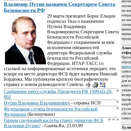
моти
Владимир Путин назначен Секретарем Совета
неизв
Безопасности РФ
на жи
опера
29 марта президент Борис Ельцин
из чи
подписал Указ о назначении
специ
Путина Владимира
минис
Владимировича Секретарем Совета
минис
Безопасности Российской
прок
Федерации с сохранением за ним
исполнения обязанностей
Алие
директора Федеральной службы
отфо
През
безопасности Российской
пере
Федерации. ИТАР-ТАСС со
март
ссылкой на информированные источники передает, что
самол
вскоре на место директора ФСБ будет назначен Николай
истре
Бордюжа. Мы публикуем краткую биографическую
для в
справку о новом руководителе Совбеза.
власт
уваж
Сообщение пресс-службы Президента РФ 1999-03-29-
возвр
002
прек
Путин Владимир Владимирович
- справка НСН
азер
Федеральная служба безопасности Российской
уголо
обсто
Федерации
(Белонучкин)
самол
Героем следующей кассеты станет директор ФСБ
Владимир Путин?
- Gazeta.Ru, 23.03.99
Хули