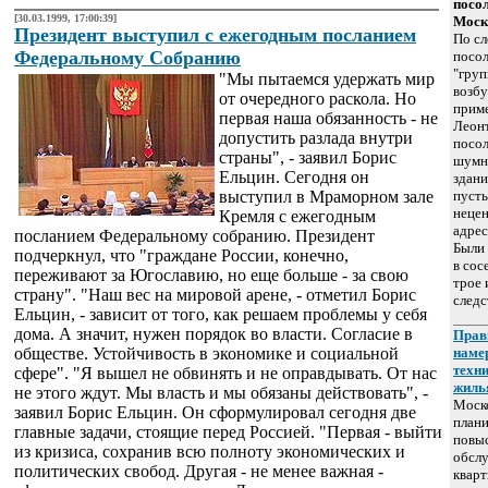
посо
[30.03.1999, 17:00:39]
Моск
Президент выступил с ежегодным посланием
По с
Федеральному Собранию
посол
"груп
"Мы пытаемся удержать мир
возб
от очередного раскола. Но
приме
первая наша обязанность - не
Леонт
допустить разлада внутри
посол
страны", - заявил Борис
шумно
Ельцин. Сегодня он
здани
выступил в Мраморном зале
пусты
нецен
Кремля с ежегодным
адрес
посланием Федеральному собранию. Президент
Были 
подчеркнул, что "граждане России, конечно,
в сос
переживают за Югославию, но еще больше - за свою
трое 
страну". "Наш вес на мировой арене, - отметил Борис
следс
Ельцин, - зависит от того, как решаем проблемы у себя
дома. А значит, нужен порядок во власти. Согласие в
Прав
обществе. Устойчивость в экономике и социальной
наме
техн
сфере". "Я вышел не обвинять и не оправдывать. От нас
жиль
не этого ждут. Мы власть и мы обязаны действовать", -
Моско
заявил Борис Ельцин. Он сформулировал сегодня две
плани
главные задачи, стоящие перед Россией. "Первая - выйти
повыс
из кризиса, сохранив всю полноту экономических и
обслу
политических свобод. Другая - не менее важная -
квар