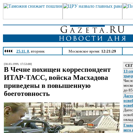
25.11. 0
, вторник
Московское время:
12:21:29
[30.03.1999, 17:53:00]
СЕ
В Чечне похищен корреспондент
13 се
ИТАР-ТАСС, войска Масхадова
трау
Число
приведены в повышенную
моско
до 85
боеготовность
Даге
осво
осво
Дагес
освоб
овлад
Глава
него