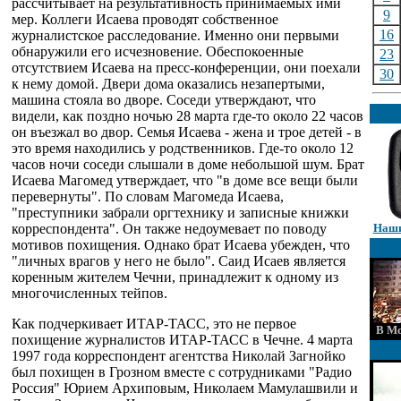
рассчитывает на результативность принимаемых ими
9
мер. Коллеги Исаева проводят собственное
16
журналистское расследование. Именно они первыми
обнаружили его исчезновение. Обеспокоенные
23
отсутствием Исаева на пресс-конференции, они поехали
30
к нему домой. Двери дома оказались незапертыми,
машина стояла во дворе. Соседи утверждают, что
видели, как поздно ночью 28 марта где-то около 22 часов
он въезжал во двор. Семья Исаева - жена и трое детей - в
это время находились у родственников. Где-то около 12
часов ночи соседи слышали в доме небольшой шум. Брат
Исаева Магомед утверждает, что "в доме все вещи были
перевернуты". По словам Магомеда Исаева,
"преступники забрали оргтехнику и записные книжки
корреспондента". Он также недоумевает по поводу
Наши
мотивов похищения. Однако брат Исаева убежден, что
"личных врагов у него не было". Саид Исаев является
коренным жителем Чечни, принадлежит к одному из
многочисленных тейпов.
Как подчеркивает ИТАР-ТАСС, это не первое
В Мо
похищение журналистов ИТАР-ТАСС в Чечне. 4 марта
1997 года корреспондент агентства Николай Загнойко
был похищен в Грозном вместе с сотрудниками "Радио
Россия" Юрием Архиповым, Николаем Мамулашвили и