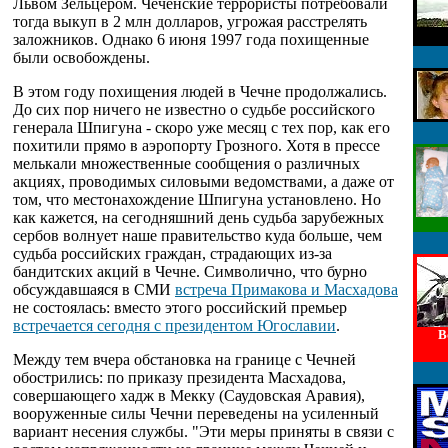
Львом Зельцером. Чеченские террористы потребовали
тогда выкуп в 2 млн долларов, угрожая расстрелять
заложников. Однако 6 июня 1997 года похищенные
были освобождены.
В этом году похищения людей в Чечне продолжались.
До сих пор ничего не известно о судьбе российского
генерала Шпигуна - скоро уже месяц с тех пор, как его
похитили прямо в аэропорту Грозного. Хотя в прессе
мелькали множественные сообщения о различных
акциях, проводимых силовыми ведомствами, а даже от
том, что местонахождение Шпигуна установлено. Но
как кажется, на сегодняшний день судьба зарубежных
сербов волнует наше правительство куда больше, чем
судьба российских граждан, страдающих из-за
бандитских акций в Чечне. Символично, что бурно
обсуждавшаяся в СМИ
встреча Примакова и Масхадова
не состоялась: вместо этого российский премьер
встречается сегодня с президентом Югославии
.
В
Между тем вчера обстановка на границе с Чечней
обострились: по приказу президента Масхадова,
совершающего хадж в Мекку (Саудовская Аравия),
вооруженные силы Чечни переведены на усиленный
вариант несения службы. "Эти меры приняты в связи с