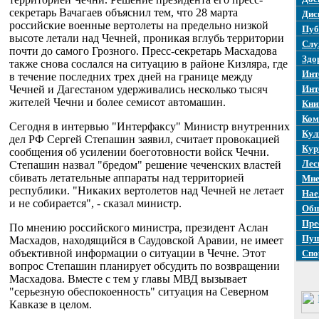
секретарь Вачагаев объяснил тем, что 28 марта
Дис
российские военные вертолеты на предельно низкой
Пуб
высоте летали над Чечней, проникая вглубь территории
Слу
почти до самого Грозного. Пресс-секретарь Масхадова
Здо
также снова сослался на ситуацию в районе Кизляра, где
Инт
в течение последних трех дней на границе между
Чечней и Дагестаном удерживались несколько тысяч
Инт
жителей Чечни и более семисот автомашин.
Кни
Ком
Сегодня в интервью "Интерфаксу" Министр внутренних
Кул
дел РФ Сергей Степашин заявил, считает провокацией
Кур
сообщения об усилении боеготовности войск Чечни.
Лес
Степашин назвал "бредом" решение чеченских властей
сбивать летательные аппараты над территорией
Мне
республики. "Никаких вертолетов над Чечней не летает
Нае
и не собирается", - сказал министр.
Общ
Пре
По мнению российского министра, президент Аслан
Пуш
Масхадов, находящийся в Саудовской Аравии, не имеет
объективной информации о ситуации в Чечне. Этот
Спо
вопрос Степашин планирует обсудить по возвращении
Масхадова. Вместе с тем у главы МВД вызывает
"серьезную обеспокоенность" ситуация на Северном
Кавказе в целом.