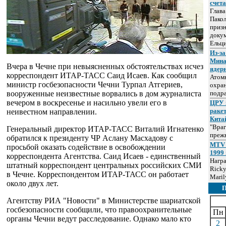
счет
Глав
Пакол
призн
докум
Ельц
Из-за
Мина
Вчера в Чечне при невыясненных обстоятельствах исчез
ядер
корреспондент ИТАР-ТАСС Саид Исаев. Как сообщил
Атом
министр госбезопасности Чечни Турпал Атгериев,
охра
вооруженные неизвестные ворвались в дом журналиста
подр
вечером в воскресенье и насильно увели его в
ЦРУ 
раке
неивестном направлении.
Кита
"Враг
Генеральный директор ИТАР-ТАСС Виталий Игнатенко
прежн
обратился к президенту ЧР Аслану Масхадову с
MTV 
просьбой оказать содействие в освобождении
1999 
корреспондента Агентства. Саид Исаев - единственный
Нагр
штатный корреспондент центральных российских СМИ
Ricky
в Чечне. Корреспондентом ИТАР-ТАСС он работает
Maril
около двух лет.
Агентству РИА "Новости" в Министерстве шариатской
госбезопасности сообщили, что правоохранительные
Пн
органы Чечни ведут расследование. Однако мало кто
2