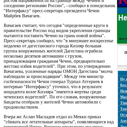
ростом напряженности на границе между Чечней и
соседними регионами России", - сообщил в понедельник
"Интерфаксу" пресс-секретарь президента Чечни
Майрбек Вачагаев.
Вачагаев считает, что сегодня "определенные круги в
правительстве России под видом укрепления границы
пытаются поставить Чечню на грань новой войны".
Пресс-секретарь сообщил, что "в минувшее воскресенье
недалеко от дагестанского города Кизляр большая
группа вооруженных жителей Дагестана ограбила
П
несколько десятков автомашин с грузом,
принадлежащим гражданам Чечни, предварительно
жестоко избив водителей". При этом, по утверждению
Вачагаева, усиленные наряды ОМОН Дагестана "молча
наблюдали за происходящим". Между тем министр
Ну 
госбезопасности Чечни генерал Турпал Атгериев в
Бес
интервью "Интерфаксу" уточнил, что в результате
Нем
инцидента возле Кизляра "имеются жертвы среди
чеченских водителей". По его словам, вооруженные
Mac
бандиты отобрали у жителей Чечни автомобили с
Tim
продовольствием.
Тек
От 
Вчера же Аслан Масхадов отдал из Мекки приказ
Алг
"сбивать все летательные аппараты", появляющиеся над
территорией Чечни. Решение президента его пресс-
Дос