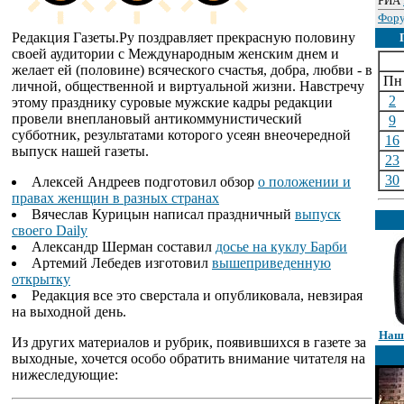
РИА
Фору
Редакция Газеты.Ру поздравляет прекрасную половину
своей аудитории с Международным женским днем и
желает ей (половине) всяческого счастья, добра, любви - в
Пн
личной, общественной и виртуальной жизни. Навстречу
2
этому празднику суровые мужские кадры редакции
провели внеплановый антикоммунистический
9
субботник, результатами которого усеян внеочередной
16
выпуск нашей газеты.
23
30
Алексей Андреев подготовил обзор
о положении и
правах женщин в разных странах
Вячеслав Курицын написал праздничный
выпуск
своего Daily
Александр Шерман составил
досье на куклу Барби
Артемий Лебедев изготовил
вышеприведенную
открытку
Редакция все это сверстала и опубликовала, невзирая
на выходной день.
Наши
Из других материалов и рубрик, появившихся в газете за
выходные, хочется особо обратить внимание читателя на
нижеследующие: