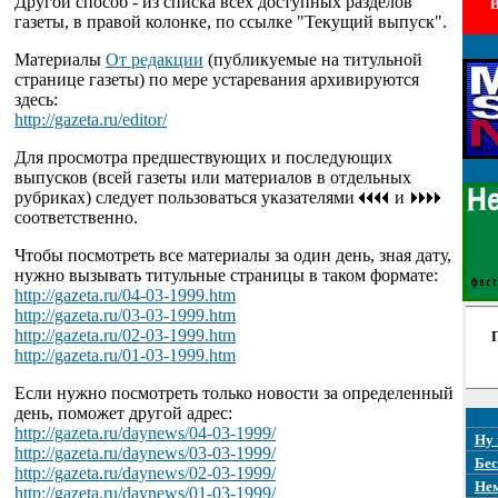
Другой способ - из списка всех доступных разделов
В
газеты, в правой колонке, по ссылке "Текущий выпуск".
Материалы
От редакции
(публикуемые на титульной
странице газеты) по мере устаревания архивируются
здесь:
http://gazeta.ru/editor/
Для просмотра предшествующих и последующих
выпусков (всей газеты или материалов в отдельных
рубриках) следует пользоваться указателями
и
соответственно.
Чтобы посмотреть все материалы за один день, зная дату,
нужно вызывать титульные страницы в таком формате:
http://gazeta.ru/04-03-1999.htm
http://gazeta.ru/03-03-1999.htm
http://gazeta.ru/02-03-1999.htm
http://gazeta.ru/01-03-1999.htm
Если нужно посмотреть только новости за определенный
день, поможет другой адрес:
http://gazeta.ru/daynews/04-03-1999/
Ну 
http://gazeta.ru/daynews/03-03-1999/
Бес
http://gazeta.ru/daynews/02-03-1999/
Не
http://gazeta.ru/daynews/01-03-1999/