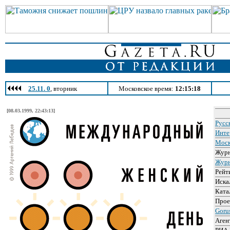
25.11. 0
, вторник
Московское время:
12:15:18
[08.03.1999, 22:43:13]
Русс
Инте
Моск
Жур
Журн
Рейт
Иска
Ката
Про
Goru
Аген