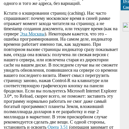
Пуш
одного и того же адреса, без вариаций.
Сп
Кстати о кэшировании страниц (caching). Нас часто
спрашивают: почему московское время в синей рамке
отражает момент захода читателя на страницу, а не
timestamp создания документа, или текущее время (как на
сервере
Эха Москвы
). Некоторым кажется, что это -
ошибка программирования. На самом деле, индикатор
времени работает именно так, как задумано. При
повторном вызове страницы индикатор сразу показывает
вам, откуда она взялась: получена ли свежая версия с
нашего сервера, или извлечена старая из директории
cache на вашем диске. В последнем случае вы не сможете
увидеть обновления, появившиеся на сервере со времени
вашего последнего визита. Имеет смысл перегрузить
страницу заново, нажав Control-R на клавиатуре или
соответствующую графическую кнопку на панели
бродилки. Если вы пользуетесь Microsoft Internet Explorer
3.0*, то Reload, скорее всего, не поможет: заставить эту
программу нормально работать не смог даже самый
богатый программист планеты Земля, вложивший
полмиллиарда долларов в ее разработку и еще 2
миллиарда в маркетинг. В этом прискорбном случае
рекомендуется сделать две вещи. С одной стороны,
установить и освоить
Opera 3.51
(операция занимает от