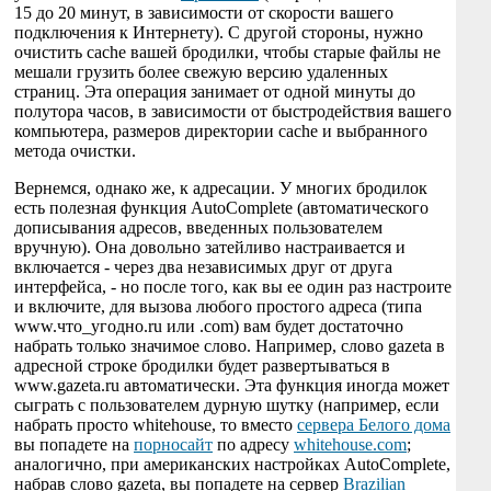
15 до 20 минут, в зависимости от скорости вашего
подключения к Интернету). С другой стороны, нужно
очистить cache вашей бродилки, чтобы старые файлы не
мешали грузить более свежую версию удаленных
страниц. Эта операция занимает от одной минуты до
полутора часов, в зависимости от быстродействия вашего
компьютера, размеров директории cache и выбранного
метода очистки.
Вернемся, однако же, к адресации. У многих бродилок
есть полезная функция AutoComplete (автоматического
дописывания адресов, введенных пользователем
вручную). Она довольно затейливо настраивается и
включается - через два независимых друг от друга
интерфейса, - но после того, как вы ее один раз настроите
и включите, для вызова любого простого адреса (типа
www.что_угодно.ru или .com) вам будет достаточно
набрать только значимое слово. Например, слово gazeta в
адресной строке бродилки будет развертываться в
www.gazeta.ru автоматически. Эта функция иногда может
сыграть с пользователем дурную шутку (например, если
набрать просто whitehouse, то вместо
сервера Белого дома
вы попадете на
порносайт
по адресу
whitehouse.com
;
аналогично, при американских настройках AutoComplete,
набрав слово gazeta, вы попадете на сервер
Brazilian