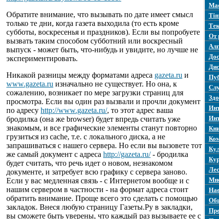
Mac
Обратите внимание, что вызывать по дате имеет смысл
Tim
только те дни, когда газета выходила (то есть кроме
Те
субботы, воскресенья и праздников). Если вы попробуете
От 
вызвать таким способом субботний или воскресный
Ал
выпуск - может быть, что-нибудь и увидите, но лучше не
Дос
экспериментировать.
Ди
Никакой разницы между форматами адреса
gazeta.ru
и
Пу
www.gazeta.ru
изначально не существует. Но она, к
Слу
сожалению, возникает по мере загрузки страниц для
Здо
просмотра. Если вы один раз вызвали и прочли документ
Инт
по адресу
http://www.gazeta.ru/
, то этот адрес ваша
Ин
бродилка (она же browser) будет впредь считать уже
знакомым, и все графические элементы станут повторно
Кн
грузиться из cache, т.е. с локального диска, а не
Ко
запрашиваться с нашего сервера. Но если вы вызовете тот
Ку
же самый документ с адреса
http://gazeta.ru/
- бродилка
Кур
будет считать, что речь идет о новом, незнакомом
Лес
документе, и затребует всю графику с сервера заново.
Мн
Если у вас медленная связь - с Интернетом вообще и с
нашим сервером в частности - на формат адреса стоит
Нае
обратить внимание. Проще всего это сделать с помощью
Об
закладок. Внеся любую страницу Газеты.Ру в закладки,
Пре
вы сможете быть уверены, что каждый раз вызываете ее с