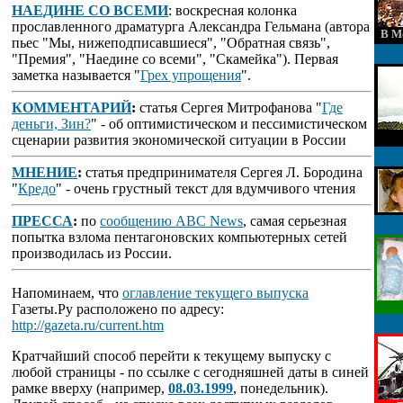
НАЕДИНЕ СО ВСЕМИ
: воскресная колонка
прославленного драматурга Александра Гельмана (автора
В М
пьес "Мы, нижеподписавшиеся", "Обратная связь",
"Премия", "Наедине со всеми", "Скамейка"). Первая
заметка называется "
Грех упрощения
".
КОММЕНТАРИЙ
:
статья Сергея Митрофанова "
Где
деньги, Зин?
" - об оптимистическом и пессимистическом
сценарии развития экономической ситуации в России
МНЕНИЕ
:
статья предпринимателя Сергея Л. Бородина
"
Кредо
" - очень грустный текст для вдумчивого чтения
ПРЕССА
:
по
сообщению ABC News
, самая серьезная
попытка взлома пентагоновских компьютерных сетей
производилась из России.
Напоминаем, что
оглавление текущего выпуска
Газеты.Ру расположено по адресу:
http://gazeta.ru/current.htm
Кратчайший способ перейти к текущему выпуску с
любой страницы - по ссылке с сегодняшней даты в синей
рамке вверху (например,
08.03.1999
, понедельник).