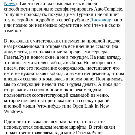
News
). Так что если вы сомневаетесь в своей
способности правильно сконфигурировать AutoComplete,
то лучше подождать, покуда Дима Турецкий не опишет
эту настройку подробно в своей рубрике
Дисковод
: рано
или поздно он неизбежно обратится к этой теме в своих
заметках...
В нескольких читательских письмах на прошлой неделе
нам рекомендовали открывать все внешние ссылки (на
документы, расположенные за пределами сервера
Газеты.Ру) в новом окне, а не в текущем. На наш взгляд,
это лишает читателя свободы выбора. Но авторы всех
писем, где это пожелание содержалось, настаивают, что
им и не нужна такая свобода, а нужно непременно, чтобы
внешняя ссылка открывалась в новом окне. Повидимому,
мы со следующей недели так и будем делать. А пока для
открывания ссылок в новом окне рекомендуем
пользоваться соответствующей командой из меню,
которое появляется при нажатии на ссылку правой
кнопкой мыши (что-нибудь типа Open Link In New
Window).
Один читатель жаловался нам на то, что в газете
используются слишком мелкие шрифты. В этой связи
торжественно заявляем: в дизайне Газеты.Ру не