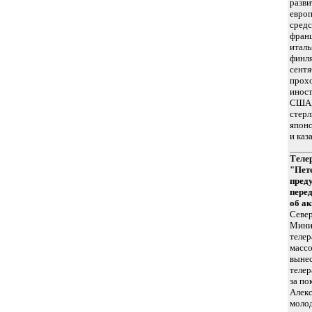
разви
европ
средс
франц
италь
финля
сент
прохо
иност
США, 
стерл
японс
и каз
Теле
"Пет
преду
пере
об а
Севе
Минис
телер
масс
выне
телер
за по
Алекс
молод