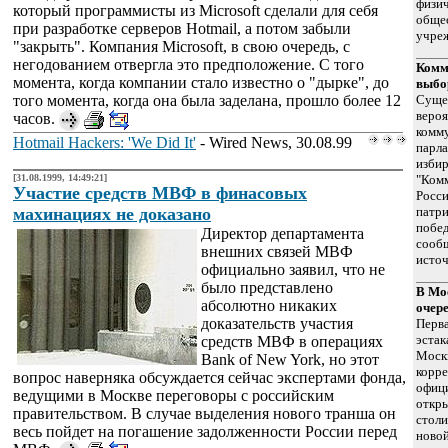
физич
который программисты из Microsoft сделали для себя
обще
при разработке серверов Hotmail, а потом забыли
учре
"закрыть". Компания Microsoft, в свою очередь, с
негодованием отвергла это предположение. С того
Комм
момента, когда компании стало известно о "дырке", до
выбо
того момента, когда она была заделана, прошло более 12
Суще
вероя
часов.
комм
Hotmail Hackers: 'We Did It'
- Wired News, 30.08.99
парла
избир
[31.08.1999, 14:49:21]
"Ком
Участие средств МВФ в финасовых
Росси
махинациях не доказано
патри
побед
Директор департамента
сооб
внешних связей МВФ
источ
официально заявил, что не
было представлено
В Мо
абсолютно никаких
очер
доказательств участия
Перва
эстак
средств МВФ в операциях
Моск
Bank of New York, но этот
корре
вопрос наверняка обсуждается сейчас экспертами фонда,
офиц
ведущими в Москве переговоры с российским
откры
правительством. В случае выделения нового транша он
стол
весь пойдет на погашение задолженности России перед
новой