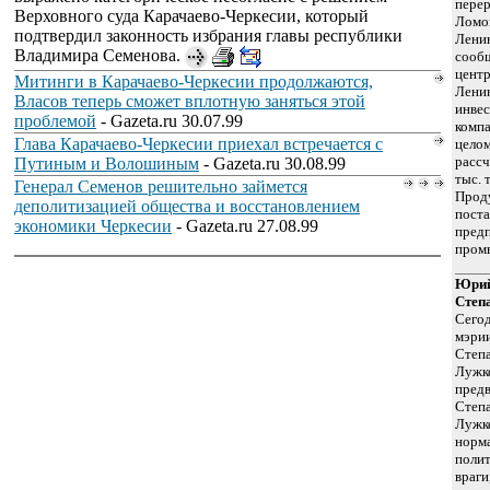
перер
Верховного суда Карачаево-Черкесии, который
Ломо
подтвердил законность избрания главы республики
Ленин
Владимира Семенова.
сообщ
центр
Митинги в Карачаево-Черкесии продолжаются,
Ленин
Власов теперь сможет вплотную заняться этой
инвес
проблемой
- Gazeta.ru 30.07.99
компа
Глава Карачаево-Черкесии приехал встречается с
целом
рассч
Путиным и Волошиным
- Gazeta.ru 30.08.99
тыс. 
Генерал Семенов решительно займется
Прод
деполитизацией общества и восстановлением
поста
экономики Черкесии
- Gazeta.ru 27.08.99
пред
пром
Юрий
Степа
Сегод
мэрии
Степ
Лужк
пред
Степа
Лужк
норма
полит
враги