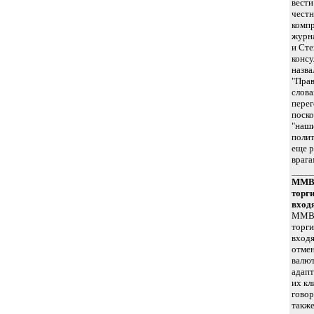
вести
честн
компр
журна
и Сте
консу
назва
"Прав
слова
пере
поско
"наш
полит
еще р
врага
ММВБ
торг
вход
ММВБ
торги
входя
отмен
валют
адапт
их кл
говор
также