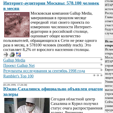
стол
Интернет-аудитория Москвы: 578.100 человек
ИТАР
в месяц
источ
Московская компания Gallup Media,
Респу
Глава
завершившая в прошлом месяце
отмет
очередной этап своего проекта по
участ
измерению численности Интернет-
будут
аудитории в российской столице,
случа
оценивает общее количество
пользователей, обращающихся к Сети не реже одного
Исла
раза в месяц, в 578100 человек (monthly reach). Это
откр
составляет 8,2% от взрослого населения столицы.
Исла
откры
Москв
Gallup Media
ИТАР
Проект Gallup Net
упра
Европ
Результаты исследования за сентябрь 1998 года
получ
Rambler's Top 100
лицен
Униве
[01.09.1999, 17:20:38]
негос
Южно-Сахалинск официально объявлен очагом
высше
холеры
учреж
плани
Сегодня областной центр
Сейч
Сахалина и Курил получил
униве
статус очага распространения
пред
холеры. Решением