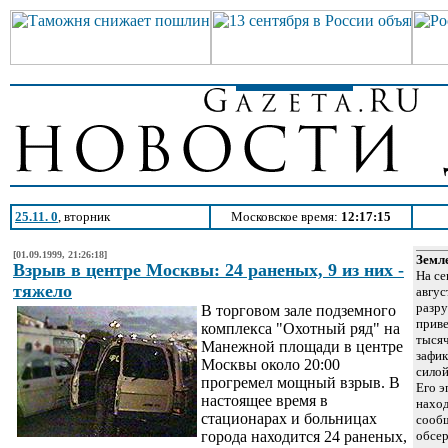
25.11. 0
, вторник
Московское время:
12:17:15
[01.09.1999, 21:26:18]
Земл
Взрыв в центре Москвы: 24 раненых, 9 из них -
На се
тяжело
авгус
разру
В торговом зале подземного
приве
комплекса "Охотный ряд" на
тысяч
Манежной площади в центре
зафи
Москвы около 20:00
силой
прогремел мощный взрыв. В
Его э
настоящее время в
наход
стационарах и больницах
сооб
города находится 24 раненых,
обсер