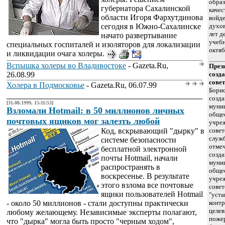
образ
губернатора Сахалинской
качес
области Игоря Фархутдинова
войд
сегодня в Южно-Сахалинске
духов
лет д
начато развертывание
учебн
специальных госпиталей и изоляторов для локализации
октяб
и ликвидации очага холеры.
Вспышка холеры во Владивостоке
- Gazeta.Ru,
През
26.08.99
созд
сове
Холера в Подмосковье
- Gazeta.Ru, 06.07.99
Борис
созда
[31.08.1999, 15:11:53]
муни
Взломали Hotmail: в 50 миллионов личных
обще
почтовых ящиков мог залезть любой
учре
Код, вскрывающий "дырку" в
совет
служб
системе безопасности
отме
бесплатной электронной
созда
почты Hotmail, начали
муни
распространять в
обще
воскресенье. В результате
учре
этого взлома все почтовые
совет
ящики пользователей Hotmail
"уста
- около 50 миллионов - стали доступны практически
контр
целев
любому желающему. Независимые эксперты полагают,
поже
что "дырка" могла быть просто "черным ходом",