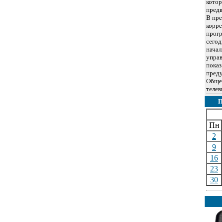
котор
предв
В пре
корре
прогр
сегод
начал
управ
показ
пред
Обще
телев
Пн
2
9
16
23
30