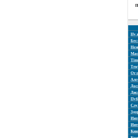
П
Ну 
Бес
Нем
Mac
Tim
Тек
От 
Алг
Дос
Дис
Пуб
Слу
Здо
Инт
Инт
Кни
Ком