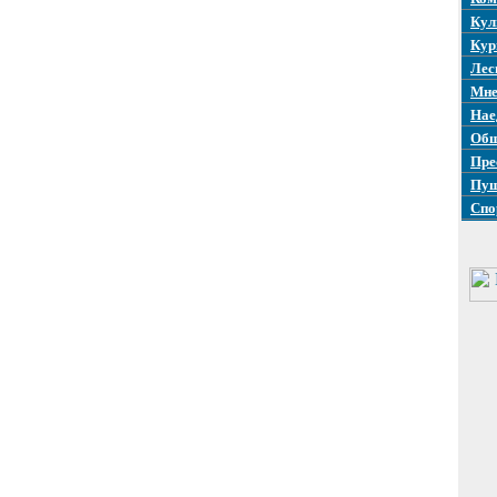
Кул
Кур
Лес
Мне
Нае
Общ
Пре
Пуш
Спо