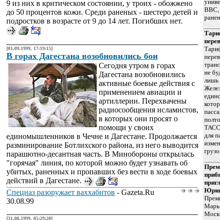
униве
9 из них в критическом состоянии, у троих - обожжено
BBC, 
до 50 процентов кожи. Среди раненых - шестеро детей и
ране
подростков в возрасте от 9 до 14 лет. Погибших нет.
Тари
перев
Тари
[01.09.1999, 17:19:15]
В горах Дагестана возобновились бои
пере
транс
Сегодня утром в горах
не бу
Дагестана возобновились
лишь 
активные боевые действия с
Желе
применением авиации и
един
артиллерии. Перехвачены
кото
радиосообщения исламистов,
пасса
в которых они просят о
полто
помощи у своих
ТАСС.
для п
единомышленников в Чечне и Дагестане. Продолжается
измен
разминирование Ботлихского района, из него выводится
грузо
парашютно-десантная часть. В Минобороны открылась
"горячая" линия, по которой можно будет узнавать об
Прем
убитых, раненных и пропавших без вести в ходе боевых
приб
действий в Дагестане.
приг
Юрия
Спецназ разоружает ваххабитов
- Gazeta.Ru
Прем
30.08.99
Марья
Моск
[31.08.1999, 05:29:20]