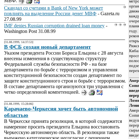
МВФ.
метро
орган
Скандал со счетами в Bank of New York может
движе
повлиять на выделение России денег МВФ
- Gazeta.ru
кажд
27.08.99
очере
IMF denies Russian corruption drained loan money
-
плани
Washington Post 31.08.99
году.
рекон
откры
[31.08.1999, 14:37:53]
Рижс
В ФСБ создан новый департамент
Кибал
Указом президента России Бориса Ельцина с 28 августа
просп
внесены изменения в существующую структуру
полос
Федеральной службы безопасности РФ - на базе
подз
департамента по борьбе с терроризмом и управления
перех
конституционной безопасности создан департамент по
защите конституционного строя и борьбе с терроризмом.
Амер
Comm
В составе департамента организуются три управления с
введе
четко определенной компетенцией.
перер
Ломо
[31.08.1999, 15:28:06]
Лени
Карачаево-Черкесия хочет быть автономной
Амери
областью
Comme
веду
В Черкесске принята резолюция, в которой содержится
перер
намерение просить президента Ельцина восстановить
сырья
Черкесскую автономную область. В резолюции также
введе
выражено категорическое несогласие с решением