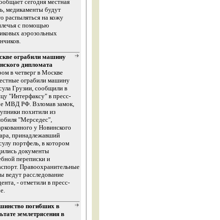
ообщает сегодня местная
ь, медикаменты будут
о распыляться на кожу
плечья с помощью
тиковых аэрозольных
нчиков.
скве ограбили машину
инского дипломата
ом в четверг в Москве
вестные ограбили машину
сула Грузии, сообщили в
цу "Интерфаксу" в пресс-
е МВД РФ. Взломав замок,
упники похитили из
обиля "Мерседес",
ркованного у Новинского
вара, принадлежавший
сулу портфель, в котором
дились документы
бной переписки и
аспорт. Правоохранительные
ы ведут расследование
ента, - отметили в пресс-
е.
шинство погибших в
ьтате землетрясения в