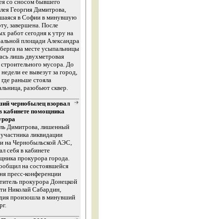
ея со сносом бывшего
лея Георгия Димитрова,
вшаяся в Софии в минувшую
ту, завершена. После
х работ сегодня к утру на
ральной площади Александра
берга на месте усыпальницы
ась лишь двухметровая
 строительного мусора. До
 недели ее вывезут за город,
, где раньше стояла
льница, разобьют сквер.
ий чернобылец взорвал
 в кабинете помощника
урора
ль Димитрова, лишенный
 участника ликвидации
и на Чернобыльской АЭС,
ал себя в кабинете
щника прокурора города.
ообщил на состоявшейся
ня пресс-конференции
титель прокурора Донецкой
ти Николай Сабардин,
едия произошла в минувший
рг.