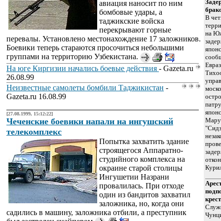
Заде
авиация наносит по ним
брак
бомбовые удары, а
В чет
таджикские войска
терр
перекрывают горные
на Ю
перевалы. Установлено местонахождение 17 заложников.
задер
Боевики теперь стараются просочиться небольшими
японс
группами на территорию Узбекистана.
сообщ
Евраз
На юге Киргизии начались боевые действия
- Gazeta.ru
Тихоо
26.08.99
управ
Неизвестные самолеты бомбили Таджикистан
-
моско
Gazeta.ru 16.08.99
остро
патру
япон
[27.08.1999, 15:12:22]
Чеченские боевики напали на ингушский
Мару-
"Сидз
телекомплекс
незак
Попытка захватить здание
прове
строящегося Аппаратно-
заде
студийного комплекса на
отко
окраине старой столицы
Курил
Ингушетии Назрани
Арес
провалилась. При отходе
подп
один из бандитов захватил
крес
заложника, но, когда они
Служб
садились в машину, заложника отбили, а преступник
Чунци