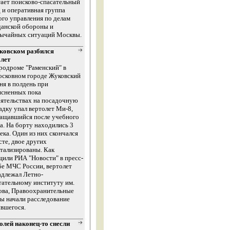
ает поисково-спасательный
 и оперативная группа
ого управления по делам
данской обороны и
вычайных ситуаций Москвы.
ковском разбился
олет
родроме "Раменский" в
осковном городе Жуковский
ня в полдень при
ясненных пока
ятельствах на посадочную
дку упал вертолет Ми-8,
ращавшийся после учебного
а. На борту находились 3
ека. Один из них скончался
сте, двое других
тализированы. Как
или РИА "Новости" в пресс-
е МЧС России, вертолет
адлежал Летно-
ательному институту им.
ова, Правоохранительные
ы начали расследование
вшегося.
олей наконец-то снесли