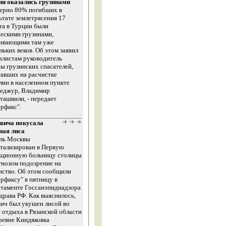
ии оказались грузинами
ерно 80% погибших в
ьтате землетрясения 17
та в Турции были
ескими грузинами,
ивающими там уже
льких веков. Об этом заявил
алистам руководитель
ы грузинских спасателей,
авших на расчистке
лин в населенном пункте
чеджур, Владимир
ашвили, - передает
рфакс".
вича покусала
ная лиса
ль Москвы
тализирован в Первую
кционную больницу столицы
гнозом подозрение на
нство. Об этом сообщили
рфаксу" в пятницу в
таменте Госсанэпиднадзора
рава РФ. Как выяснилось,
ич был укушен лисой во
 отдыха в Рязанской области
еревне Киндяковка