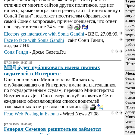
Турц
отличие от многих сайтов других политиков, где нет
Прим
ничего, кроме биографий и речей, сайт "Лицом к лицу с
резул
Соней Ганди" позволяет посетителям обращаться к
авгус
этнич
самой Соне с вопросами, причем обещается, что ответ
прож
последует в течение 24 часов.
неско
Electors get interactive with Sonia Gandhi
- BBC, 27.08.99.
журн
групп
Face to face with Sonia Gandhi
- сайт Сони Ганди,
работ
лидера ИНК
разва
Соня Ганди
- Досье Gazeta.Ru
Банк
Кушит
[27.08.1999, 19:27:11]
"Инте
МВД будет публиковать имена пьяных
водителей в Интернете
Моск
беше
Опыт эстонского Министерства Финансов,
Жите
опубликовавшего в Интернете имена неплательщиков
госпи
по государственным ссудам, переняло Министерство
инфе
Внутренних Дел. Оно намерено публиковать в Сети
с диа
ежедневно обновляющийся список водителей,
беше
задержанных в нетрезвом состоянии.
"Инте
депар
Fear, Web Posting in Estonia
- Wired News 27.08
Минзд
москв
[27.08.1999, 18:09:07]
время
Генерал Семенов решительно займется
- в д