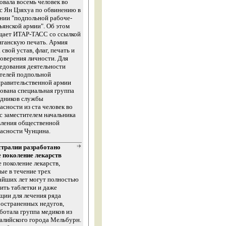
овала восемь человек во
 с Ян Цзяхуа по обвинению в
нии "подпольной рабоче-
ьянской армии". Об этом
щает ИТАР-ТАСС со ссылкой
нганскую печать. Армия
 свой устав, флаг, печать и
оверения личности. Для
едования деятельности
телей подпольной
правительственной армии
ована специальная группа
удников службы
асности из ста человек во
 с заместителем начальника
вления общественной
асности Чунцина.
стралии разработано
е поколение лекарств
 поколение лекарств,
ые в течение трех
айших лет могут полностью
ить таблетки и даже
ции для лечения ряда
остраненных недугов,
ботала группа медиков из
алийского города Мельбурн.