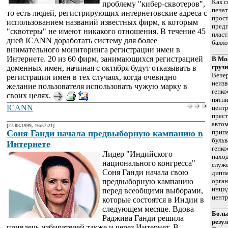
Как с
проблему "кибер-сквотеров",
печат
то есть людей, регистрирующих интернетовские адреса с
прост
использованием названий известных фирм, к которым
пред
"сквотеры" не имеют никакого отношения. В течение 45
плас
дней ICANN доработать систему для более
балло
внимательного мониторинга регистрации имен в
Интернете. 20 из 60 фирм, занимающихся регистрацией
В Мо
груз
доменных имен, начиная с октября будут отказывать в
Вечер
регистрации имен в тех случаях, когда очевидно
неиз
желание пользователя использовать чужую марку в
генко
своих целях.
пятни
ICANN
центр
прест
автом
[27.08.1999, 16:57:21]
Соня Ганди начала предвыборную кампанию в
припа
буль
Интернете
генко
Лидер "Индийского
нахо
национального конгресса"
служе
Соня Ганди начала свою
дипп
предвыборную кампанию
орган
инцид
перед всеобщими выборами,
центр
которые состоятся в Индии в
следующем месяце. Вдова
Боль
Раджива Ганди решила
резул
привлечь избирателей также и через Интернет. В