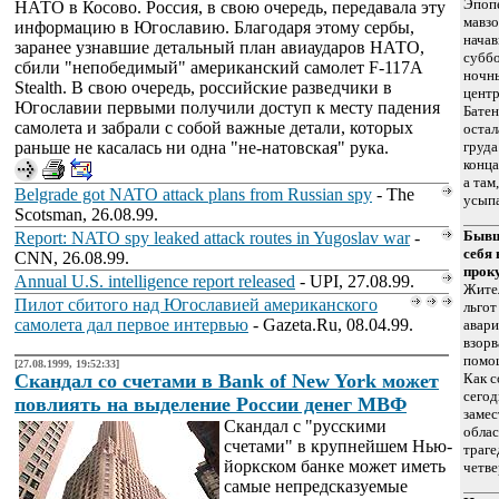
Эпоп
НАТО в Косово. Россия, в свою очередь, передавала эту
мавзо
информацию в Югославию. Благодаря этому сербы,
нача
заранее узнавшие детальный план авиаударов НАТО,
суббо
сбили "непобедимый" американский самолет F-117A
ночны
Stealth. В свою очередь, российские разведчики в
цент
Югославии первыми получили доступ к месту падения
Батен
самолета и забрали с собой важные детали, которых
остал
раньше не касалась ни одна "не-натовская" рука.
груда
конца
а там
Belgrade got NATO attack plans from Russian spy
- The
усыпа
Scotsman, 26.08.99.
Бывш
Report: NATO spy leaked attack routes in Yugoslav war
-
себя
CNN, 26.08.99.
прок
Annual U.S. intelligence report released
- UPI, 27.08.99.
Жите
Пилот сбитого над Югославией американского
льгот
самолета дал первое интервью
- Gazeta.Ru, 08.04.99.
авари
взорв
помо
[27.08.1999, 19:52:33]
Скандал со счетами в Bank of New York может
Как с
сегод
повлиять на выделение России денег МВФ
замес
Скандал с "русскими
облас
счетами" в крупнейшем Нью-
траг
йоркском банке может иметь
четве
самые непредсказуемые