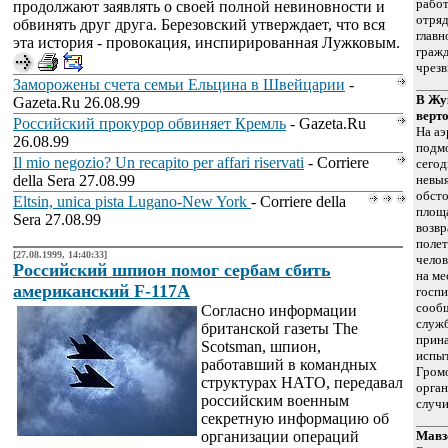
работ
продолжают заявлять о своей полной невиновности и
отряд
обвинять друг друга. Березовский утверждает, что вся
главн
эта история - провокация, инспирированная Лужковым.
граж
чрез
Заморожены счета семьи Ельцина в Швейцарии
-
В Жу
Gazeta.Ru 26.08.99
верт
Российский прокурор обвиняет Кремль
- Gazeta.Ru
На аэ
26.08.99
подм
Il mio negozio? Un recapito per affari riservati
- Corriere
сегод
della Sera 27.08.99
невы
обсто
Eltsin, unica pista Lugano-New York
- Corriere della
площа
Sera 27.08.99
возв
полет
[27.08.1999, 14:40:33]
челов
Российский шпион помог сербам сбить
на ме
американский F-117A
госпи
сообщ
Cогласно информации
служб
британской газеты The
прин
Scotsman, шпион,
испыт
работавший в командных
Гром
структурах НАТО, передавал
орган
российским военным
случи
секретную информацию об
организации операций
Мавз