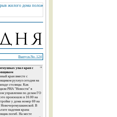
Выпуск No. 124
ремушках упал кран с
овщиком
ный кран вместе с
вщиком рухнул сегодня на
ападе столицы. Как
щили РИА "Новости" в
ом управлении по делам ГО
 это произошло в 16.00 на
тройке у дома номер 69 на
е Новочеремушкинской. В
ьтате падения крана
вщик погиб. На месте