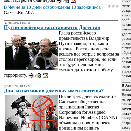
был застрелен снайпером
арест
главе
В Чечне за 10 дней освобождены 10 заложников
-
созда
Gazeta.Ru 2.07.
крест
сооб
[27.08.1999, 14:53:10]
на ся
Путин пообещал восстановить Дагестан
имела
Глава российского
удост
правительства Владимир
рассл
Путин заявил, что, как и
созда
анти
прежде, Россия намерена
образ
решать все острые вопросы за
сотр
столом переговоров, но если
безоп
это будет невозможно,
главе
сможет дать отпор любому
упра
террористу.
безоп
В Ав
[27.08.1999, 18:43:27]
Дни захватчиков доменых имен сочтены?
ново
Новое
После трех дней заседаний в
котор
Сантьяго общественная
ближ
организация Internet
замен
Corporation for Assigned
инъек
Names and Numbers (ICANN)
распр
объявила о новом проекте,
разра
австр
призванном решить