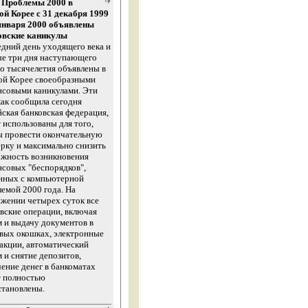
а Проблемы 2000 в
й Корее с 31 декабря 1999
 января 2000 объявлены
овские каникулы
дний день уходящего века и
ые три дня наступающего
о тысячелетия объявлены в
й Корее своеобразными
нсовыми каникулами. Эти
как сообщила сегодня
ская банковская федерация,
 использованы для того,
ы провести окончательную
рку и максимально снизить
ожность возникновения
совых "беспорядков",
анных с компьютерной
емой 2000 года. На
жении четырех суток все
вские операции, включая
 и выдачу документов в
вых окошках, электронные
акции, автоматический
 и снятие депозитов,
ение денег в банкоматах
т полностью
становлены.