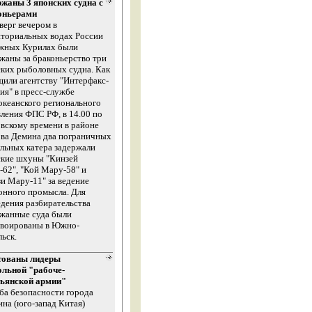
ржаны 3 японских судна с
оньерами
верг вечером в
иториальных водах России
жных Курилах были
жаны за браконьерство три
ких рыболовных судна. Как
или агентству "Интерфакс-
ия" в пресс-службе
кеанского регионального
ления ФПС РФ, в 14.00 по
вскому времени в районе
ва Демина два пограничных
льных катера задержали
ские шхуны "Кинзей
62", "Кой Мару-58" и
и Мару-11" за ведение
онного промысла. Для
дения разбирательства
ржанные суда были
нвоированы в Южно-
ьск.
тованы лидеры
ольной "рабоче-
тьянской армии"
а безопасности города
на (юго-запад Китая)