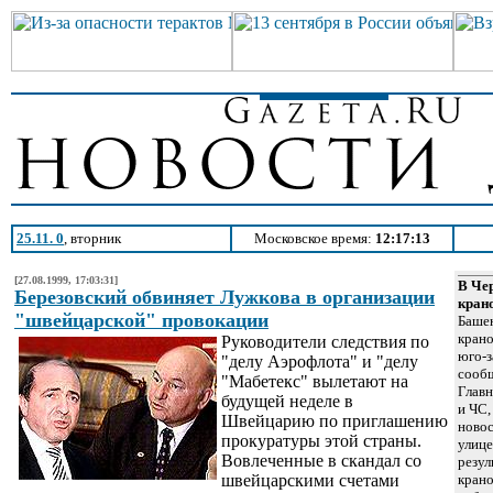
25.11. 0
, вторник
Московское время:
12:17:13
[27.08.1999, 17:03:31]
В Че
Березовский обвиняет Лужкова в организации
кран
"швейцарской" провокации
Башен
крано
Руководители следствия по
юго-з
"делу Аэрофлота" и "делу
сооб
"Мабетекс" вылетают на
Главн
будущей неделе в
и ЧС,
Швейцарию по приглашению
новос
прокуратуры этой страны.
улиц
Вовлеченные в скандал со
резул
швейцарскими счетами
крано