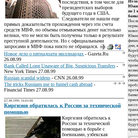
Из-з
последствия, в том числе для
Южно
президентских выборов
по 1
будущего года в США.
банк
Следователи не нашли еще
После
прямых доказательств прохождения через эти счета
перв
средств МВФ, но объемы отмываемых денег настолько
новог
велики, что не могли быть получены только в результате
Южно
преступной деятельности. Но с официальными
фина
дни, 
запросами в МВФ пока никто не обращался.
Корей
Новое дело о пятнадцати миллиардах
- Gazeta.Ru
будут
26.08.99
чтоб
прове
Bank Called Long Unaware of Big, Suspicious Transfers
-
возм
New York Times 27.08.99
финан
Russian scandal widens
- CNN 26.08.99
связ
The tricks Russians use to funnel cash abroad
-
пробл
Financial Times 27.08.99
протя
банко
прием
[27.08.1999, 14:43:38]
Киргизия обратилась к России за технической
кассо
транз
помощью
прием
Киргизия обратилась к
получ
России за технической
буду
помощью в борьбе с
прио
боевиками, узбекская