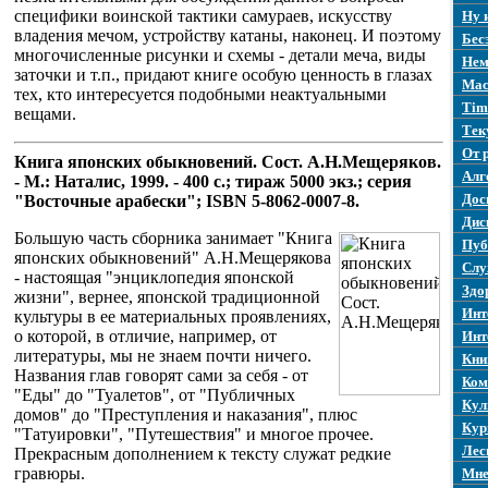
специфики воинской тактики самураев, искусству
Ну 
владения мечом, устройству катаны, наконец. И поэтому
Бес
многочисленные рисунки и схемы - детали меча, виды
Нем
заточки и т.п., придают книге особую ценность в глазах
Mac
тех, кто интересуется подобными неактуальными
Tim
вещами.
Тек
От 
Книга японских обыкновений. Сост. А.Н.Мещеряков.
Алг
- М.: Наталис, 1999. - 400 с.; тираж 5000 экз.; серия
Дос
"Восточные арабески"; ISBN 5-8062-0007-8.
Дис
Большую часть сборника занимает "Книга
Пуб
японских обыкновений" А.Н.Мещерякова
Слу
- настоящая "энциклопедия японской
Здо
жизни", вернее, японской традиционной
Инт
культуры в ее материальных проявлениях,
о которой, в отличие, например, от
Инт
литературы, мы не знаем почти ничего.
Кни
Названия глав говорят сами за себя - от
Ком
"Еды" до "Туалетов", от "Публичных
Кул
домов" до "Преступления и наказания", плюс
Кур
"Татуировки", "Путешествия" и многое прочее.
Лес
Прекрасным дополнением к тексту служат редкие
гравюры.
Мне