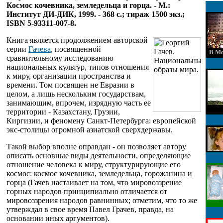
Космос кочевника, земледельца и горца. - М.:
Институт ДИ-ДИК, 1999. - 368 с.; тираж 1500 экз.;
ISBN 5-93311-007-8.
Книга является продолжением авторской
серии
Гачева
, посвященной
В Мо
сравнительному исследованию
национальных культур, типов отношения
к миру, организации пространства и
времени. Том посвящен не Евразии в
целом, а лишь нескольким государствам,
занимающим, впрочем, изрядную часть ее
территории - Казахстану, Грузии,
Киргизии, и феномену Санкт-Петербурга: европейской
экс-столицы огромной азиатской сверхдержавы.
Такой выбор вполне оправдан - он позволяет автору
описать основные виды деятельности, определяющие
отношение человека к миру, структурирующие его
космос: космос кочевника, земледельца, горожанина и
горца (Гачев настаивает на том, что мировоззрение
горных народов принципиально отличается от
мировоззрения народов равнинных; отметим, что то же
утверждал в свое время Павел Грачев, правда, на
основании иных аргументов).