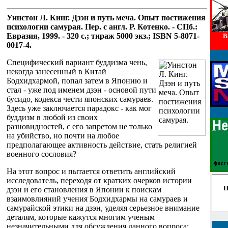
Уинстон Л. Кинг. Дзэн и путь меча. Опыт постижения
психологии самурая. Пер. с англ. Р. Котенко. - СПб.:
Евразия, 1999. - 320 с.; тираж 5000 экз.; ISBN 5-8071-
В
0017-4.
Специфический вариант буддизма чень,
некогда занесенный в Китай
Бодхидхармой, попал затем в Японию и
стал - уже под именем дзэн - основой пути
бусидо, кодекса чести японских самураев.
Здесь уже заключается парадокс - как мог
буддизм в любой из своих
разновидностей, с его запретом не только
на убийство, но почти на любое
предполагающее активность действие, стать религией
военного сословия?
На этот вопрос и пытается ответить английский
исследователь, переходя от кратких очерков истории
П
дзэн и его становления в Японии к поискам
взаимовлияний учения Бодхидхармы на самураев и
самурайской этики на дзэн, уделяя серьезное внимание
деталям, которые кажутся многим ученым
незначительными для обсуждения данного вопроса: