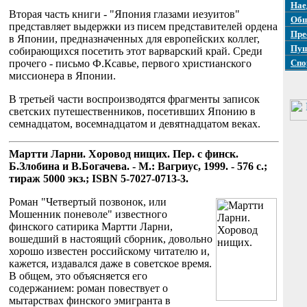
Нае
Вторая часть книги - "Япония глазами иезуитов"
Общ
представляет выдержки из писем представителей ордена
Пре
в Японии, предназначенных для европейских коллег,
Пуш
собирающихся посетить этот варварский край. Среди
прочего - письмо Ф.Ксавье, первого христианского
Спо
миссионера в Японии.
В третьей части воспроизводятся фрагменты записок
светских путешественников, посетивших Японию в
семнадцатом, восемнадцатом и девятнадцатом веках.
Мартти Ларни. Хоровод нищих. Пер. с финск.
Б.Злобина и В.Богачева. - М.: Вагриус, 1999. - 576 с.;
тираж 5000 экз.; ISBN 5-7027-0713-3.
Роман "Четвертый позвонок, или
Мошенник поневоле" известного
финского сатирика Мартти Ларни,
вошедший в настоящий сборник, довольно
хорошо известен российскому читателю и,
кажется, издавался даже в советское время.
В общем, это объясняется его
содержанием: роман повествует о
мытарствах финского эмигранта в