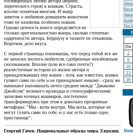
посвященных любви автора (вернее,
Лите
лирического героя) к кошкам. Страсть,
Росси
вполне понятная многим. И жанр
Амаз
заметок о любимом домашнем животном
Acade
тоже не назовешь особенно новым.
The G
Однако ценность книги определяется не
столько оригинальностью жанра, сколько степенью
одаренности автора. Берроузу в таланте не откажешь.
Впрочем, дело вкуса.
Пн
2
С первой страницы понимаешь, что перед тобой все же
не записки зоолога-любителя, сдобренные неизбежным
9
сюсюканьем. Вполне (или все-таки почти?)
16
реалистичные истории из жизни автора и
23
принадлежавших ему кошек - хотя, как известно, кошки
30
гуляют сами по себе и не принадлежат никому - сразу же
начинают напоминать нечто среднее между "Джакомо
Джойсом" великого ирландца и стенографическими
записями ночных кошмаров, постепенно
трансформируясь при этом в довольно прозрачные
метафоры: "Мы - коты внутри. Мы коты, которые не
могут гулять сами по себе, и у нас есть только одно
пристанище".
Наши
Георгий Гачев. Национальные образы мира. Евразия.