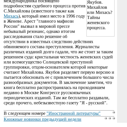
международника посвящено
подробностям судебного процесса против
С.Михайлова (известного также как
Михась
), который имел место в 1996 году
в Женеве. Арест "главного мафиози
России" вызвал в мировой прессе
небывалый резонанс, однако итогом
расследования стало решение об
отсутствии в известных следствию действиях
обвиняемого состава преступления. Журналисты
различных изданий долго гадали, что же стоит за таким
решением суда: кристальная честность женевских судей
или всемогущество Солнцевской преступной
группировки, отцом-основателем которой некоторые
считают Михайлова. Якубов разделяет первую версию и
пытается обосновать ее с привлечением большого числа
разнообразных документов. В заключение заметим, что
книга бесплатно распространялась на проходившем
недавно в Москве Конгрессе русскоязычных
периодических изданий. Там же бесплатно раздавали,
среди прочего, небезызвестную газету "Я - русский".
В следующем номере
"Иностранной литературы"
Книжные новинки предыдущей недели