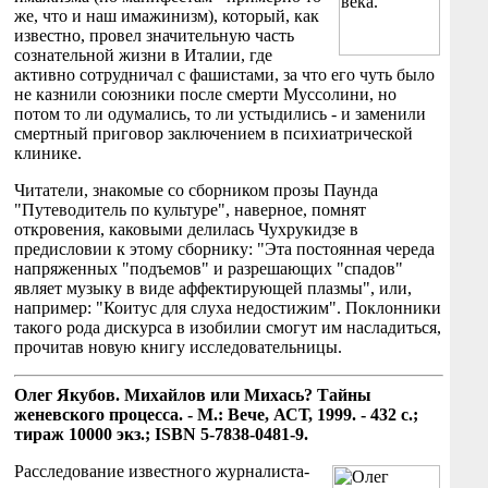
же, что и наш имажинизм), который, как
известно, провел значительную часть
сознательной жизни в Италии, где
активно сотрудничал с фашистами, за что его чуть было
не казнили союзники после смерти Муссолини, но
потом то ли одумались, то ли устыдились - и заменили
смертный приговор заключением в психиатрической
клинике.
Читатели, знакомые со сборником прозы Паунда
"Путеводитель по культуре", наверное, помнят
откровения, каковыми делилась Чухрукидзе в
предисловии к этому сборнику: "Эта постоянная череда
напряженных "подъемов" и разрешающих "спадов"
являет музыку в виде аффектирующей плазмы", или,
например: "Коитус для слуха недостижим". Поклонники
такого рода дискурса в изобилии смогут им насладиться,
прочитав новую книгу исследовательницы.
Олег Якубов. Михайлов или Михась? Тайны
женевского процесса. - М.: Вече, АСТ, 1999. - 432 с.;
тираж 10000 экз.; ISBN 5-7838-0481-9.
Расследование известного журналиста-