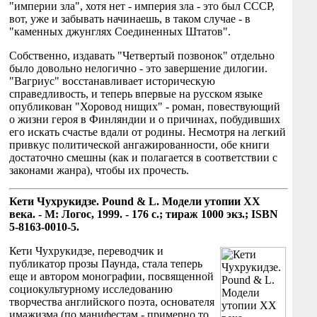
"империи зла", хотя нет - империя зла - это был СССР,
вот, уже и забывать начинаешь, в таком случае - в
"каменных джунглях Соединенных Штатов".
Собственно, издавать "Четвертый позвонок" отдельно
было довольно нелогично - это завершение дилогии.
"Вагриус" восстанавливает историческую
справедливость, и теперь впервые на русском языке
опубликован "Хоровод нищих" - роман, повествующий
о жизни героя в Финляндии и о причинах, побудивших
его искать счастье вдали от родины. Несмотря на легкий
привкус политической ангажированности, обе книги
достаточно смешны (как и полагается в соответствии с
законами жанра), чтобы их прочесть.
Кети Чухрукидзе. Pound & L. Модели утопии ХХ
века. - М: Логос, 1999. - 176 с.; тираж 1000 экз.; ISBN
5-8163-0010-5.
Кети Чухрукидзе, переводчик и
публикатор прозы Паунда, стала теперь
еще и автором монографии, посвященной
социокультурному исследованию
творчества английского поэта, основателя
имажизма (по манифестам - примерно то