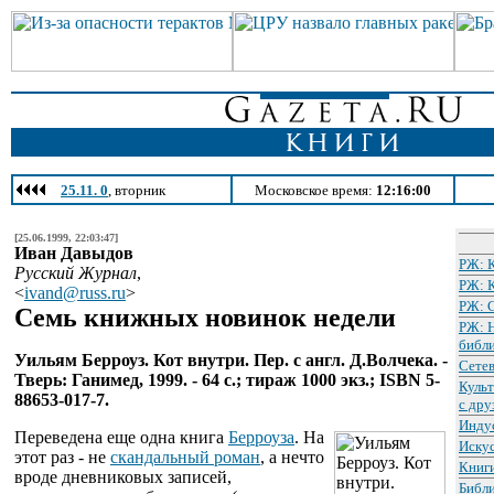
25.11. 0
, вторник
Московское время:
12:16:00
[25.06.1999, 22:03:47]
Иван Давыдов
РЖ: 
Русский Журнал
,
РЖ: 
<
ivand@russ.ru
>
РЖ: 
Семь книжных новинок недели
РЖ: 
библ
Уильям Берроуз. Кот внутри. Пер. с англ. Д.Волчека. -
Сетев
Тверь: Ганимед, 1999. - 64 с.; тираж 1000 экз.; ISBN 5-
Культ
88653-017-7.
с дру
Инду
Переведена еще одна книга
Берроуза
. На
Искус
этот раз - не
скандальный роман
, а нечто
Книг
вроде дневниковых записей,
Библ