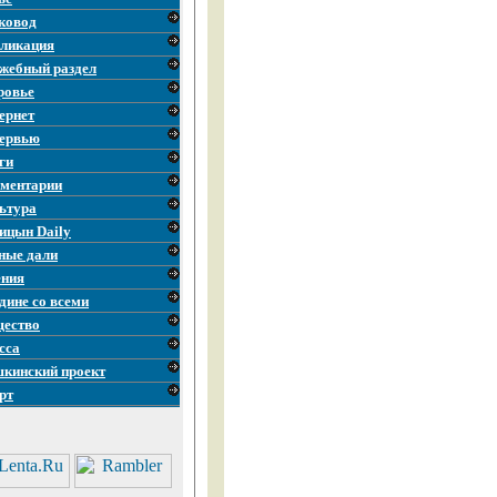
ковод
ликация
жебный раздел
ровье
ернет
ервью
ги
ментарии
ьтура
ицын Daily
ные дали
ния
дине со всеми
ество
сса
кинский проект
рт