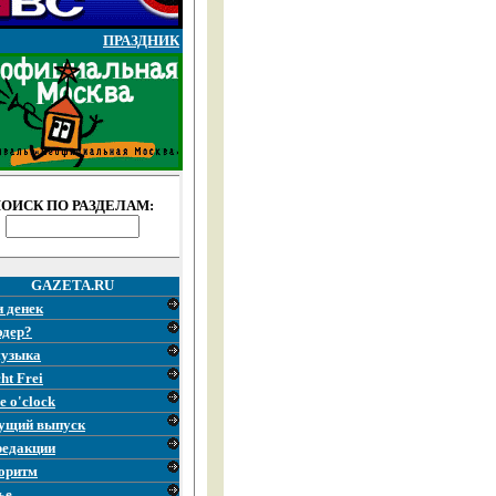
ПРАЗДНИК
ОИСК ПО РАЗДЕЛАМ:
GAZETA.RU
и денек
эдер?
узыка
ht Frei
e o'clock
ущий выпуск
редакции
оритм
ье