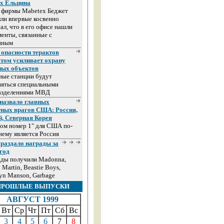
ах Ельцина
а фирмы Mabetex Беджет
ли впервые косвенно
ал, что в его офисе нашли
енты, связанные с
иным
 опасности терактов
том усиливает охрану
ных объектов
ные станции будут
няться специальными
азделениями МВД
назвало главных
тных врагов США: Россия,
й, Северная Корея
ом номер 1" для США по-
ему является Россия
раздало награды за
год
ады получили Madonna,
 Martin, Beastie Boys,
yn Manson, Garbage
ПРОШЛЫЕ ВЫПУСКИ
АВГУСТ 1999
Вт
Ср
Чт
Пт
Сб
Вс
3
4
5
6
7
8