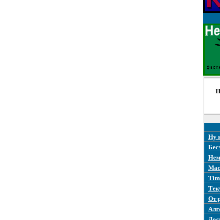
П
Ну 
Бес
Нем
Mac
Tim
Тек
От 
Алг
Дос