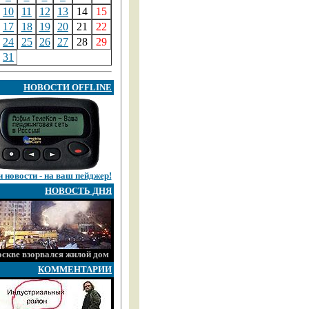
10
11
12
13
14
15
17
18
19
20
21
22
24
25
26
27
28
29
31
НОВОСТИ OFFLINE
 новости - на ваш пейджер!
НОВОСТЬ ДНЯ
скве взорвался жилой дом
КОММЕНТАРИИ