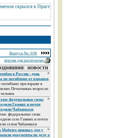
Выпуск No. 038
версия для распечатки
ГОДНЯШНИЕ НОВОСТИ
нтября в России - день
ра по погибшим от взрывов
 погибших при взрыве в
вских Печатниках возросло
 человек
стан: федеральные силы
бодили Гамиях и почти
бодили Чабанмахи
тан: федеральные силы
одили село Гамиях и почти
ели селом Чабанмахи
 Mabetex признал, что у
 нашли документы по делу о