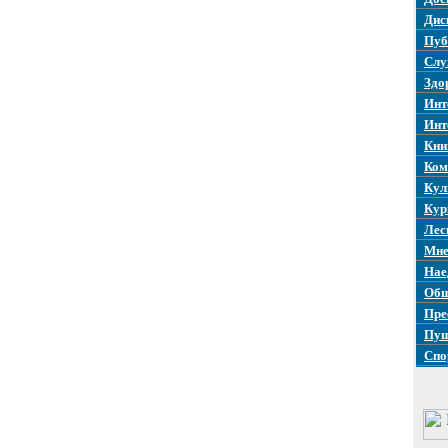
Дис
Пуб
Слу
Здо
Инт
Инт
Кни
Ком
Кул
Кур
Лес
Мне
Нае
Общ
Пре
Пуш
Спо