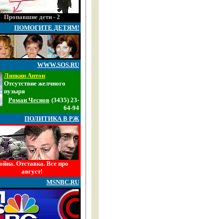
Пропавшие дети - 2
ПОМОГИТЕ ДЕТЯМ!
WWW.SOS.RU
Ляпкин Антон
Отсутствие желчного
пузыря
Роман Чеснов
(3435) 23-
64-94
ПОЛИТИКА В РЖ
ойна. Отставка. Все про
август!
MSNBC.RU