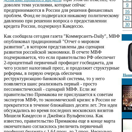
доволен теми усилиями, которые сейчас
9
предпринимаются в России для решения финансовых
16
проблем. Фонд не подвергался никакому политическому
23
давлению при решении вопроса о предоставлении
30
кредита России, подчеркнул Камдессю.
Как сообщила сегодня газета "Коммерсантъ-Daily", МВФ
опубликовал традиционный "Отчет о мировом
развитии", в котором представлены два сценария
развития российской экономики. В отчете МВФ
подчеркивается, что если правительство РФ обеспечит
2-процентный первичный профицит госбюджета, для
чего усилит налоговый пресс, и продолжит структурные
реформы, в первую очередь обеспечив
Наши
реструктуризацию банковской системы, то у него
появляется шанс реализовать первый - просто
пессимистический - сценарий МВФ. Если же
правительство Примакова не прислушается к советам
экспертов МВФ, то экономический кризис в России не
прекратится в течение ближайших десяти лет. Эти идеи
В Мо
обсуждались во время последних московских визитов
Мишеля Камдессю и Джеймса Вульфенсона. Как
известно, правительство Примакова еще в конце марта
окончательно согласилось увеличить первичный
профицит бюджета с 1,64 проц. до 2 проц. Несколько