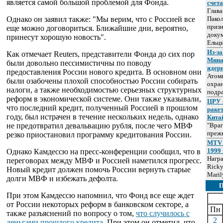
является самой большой проблемой для Фонда.
счет
Глав
Однако он заявил также: "Мы верим, что с Россией все
Пакол
призн
еще можно договориться. Ближайшие дни, вероятно,
докум
принесут хорошую новость".
Ельц
Из-за
Как отмечает Reuters, представители Фонда до сих пор
Мина
были довольно пессимистичны по поводу
ядер
предоставления России нового кредита. В основном они
Атом
были озабочены плохой способностью России собирать
охра
налоги, а также необходимостью серьезных структурных
подр
реформ в экономической системе. Они также указывали,
ЦРУ 
что последний кредит, полученный Россией в прошлом
раке
году, был истрачен в течение нескольких недель, однако
Кита
не предотвратил девальвацию рубля, после чего МВФ
"Враг
прежн
резко приостановил программу кредитования России.
MTV 
1999 
Однако Камдессю на пресс-конференции сообщил, что в
Нагр
переговорах между МВФ и Россией наметился прогресс.
Ricky
Новый кредит должен помочь России вернуть старые
Maril
долги МВФ и избежать дефолта.
При этом Камдессю напомнил, что Фонд все еще ждет
от России некоторых реформ в банковском секторе, а
Пн
также разъяснений по вопросу о том,
что случилось с
2
деньгами прошлого кредита
. При этом он отметил, что