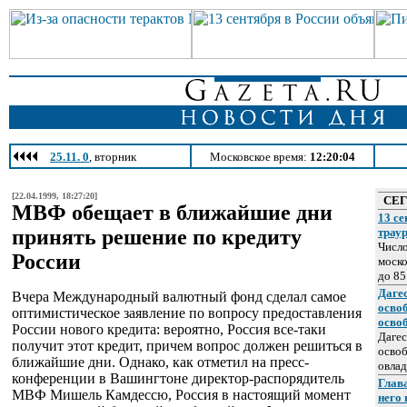
25.11. 0
, вторник
Московское время:
12:20:04
[22.04.1999, 18:27:20]
СЕ
МВФ обещает в ближайшие дни
13 се
принять решение по кредиту
трау
Число
России
моско
до 85
Даге
Вчера Международный валютный фонд сделал самое
осво
оптимистическое заявление по вопросу предоставления
осво
России нового кредита: вероятно, Россия все-таки
Дагес
получит этот кредит, причем вопрос должен решиться в
освоб
ближайшие дни. Однако, как отметил на пресс-
овлад
конференции в Вашингтоне директор-распорядитель
Глава
МВФ Мишель Камдессю, Россия в настоящий момент
него