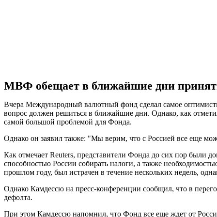
МВФ обещает в ближайшие дни принять
Вчера Международный валютный фонд сделал самое оптимистиче
вопрос должен решиться в ближайшие дни. Однако, как отмет
самой большой проблемой для Фонда.
Однако он заявил также: "Мы верим, что с Россией все еще мо
Как отмечает Reuters, представители Фонда до сих пор были 
способностью России собирать налоги, а также необходимость
прошлом году, был истрачен в течение нескольких недель, одн
Однако Камдессю на пресс-конференции сообщил, что в перег
дефолта.
При этом Камдессю напомнил, что Фонд все еще ждет от России