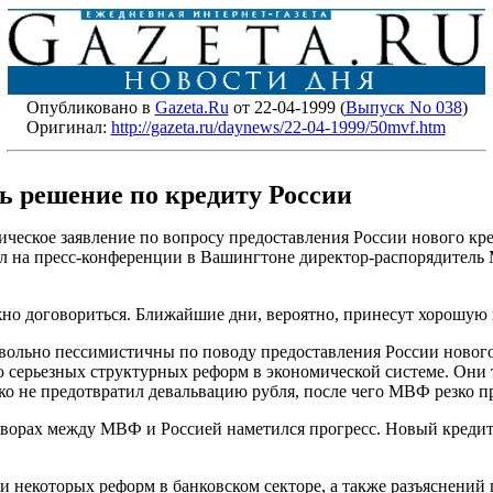
Опубликовано в
Gazeta.Ru
от 22-04-1999 (
Выпуск No 038
)
Оригинал:
http://gazeta.ru/daynews/22-04-1999/50mvf.htm
 решение по кредиту России
ское заявление по вопросу предоставления России нового креди
ил на пресс-конференции в Вашингтоне директор-распорядител
жно договориться. Ближайшие дни, вероятно, принесут хорошую 
довольно пессимистичны по поводу предоставления России новог
ю серьезных структурных реформ в экономической системе. Они 
ако не предотвратил девальвацию рубля, после чего МВФ резко 
оворах между МВФ и Россией наметился прогресс. Новый креди
 некоторых реформ в банковском секторе, а также разъяснений 