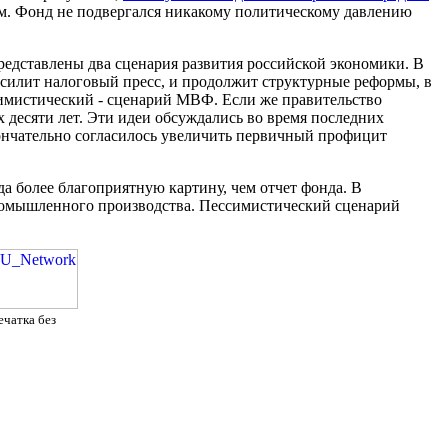
ем. Фонд не подвергался никакому политическому давлению
редставлены два сценария развития российской экономики. В
силит налоговый пресс, и продолжит структурные реформы, в
ссимистический - сценарий МВФ. Если же правительство
 десяти лет. Эти идеи обсуждались во время последних
ончательно согласилось увеличить первичный профицит
а более благоприятную картину, чем отчет фонда. В
 промышленного производства. Пессимистический сценарий
ечатка без