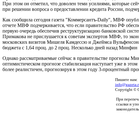
При этом он отметил, что доволен теми усилиями, которые с
при решении вопроса о предоставлении кредита России, подче
Как сообщила сегодня газета "Коммерсантъ-Daily", МВФ опубл
отчете МВФ подчеркивается, что если правительство РФ обесп
первую очередь обеспечив реструктуризацию банковской систе
Примакова не прислушается к советам экспертов МВФ, то экон
московских визитов Мишеля Камдессю и Джеймса Вульфенсона.
бюджета с 1,64 проц. до 2 проц. Несколько дней назад Минфин 
Однако рассматриваемые сейчас в правительстве прогнозы Мин
оптимистическом прогнозе стабилизация наступает уже в этом
более реалистичен, прогнозируя в этом году 3-процентный про
Пишите нам:
info@gazeta.r
Copyright © 
При перепеча
ссылки и уп
законодатель