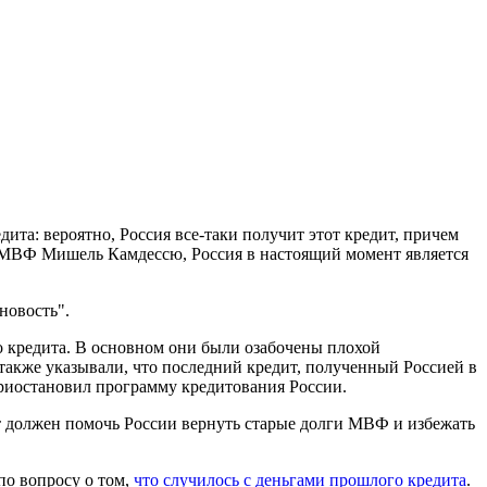
та: вероятно, Россия все-таки получит этот кредит, причем
ь МВФ Мишель Камдессю, Россия в настоящий момент является
новость".
о кредита. В основном они были озабочены плохой
также указывали, что последний кредит, полученный Россией в
приостановил программу кредитования России.
т должен помочь России вернуть старые долги МВФ и избежать
по вопросу о том,
что случилось с деньгами прошлого кредита
.