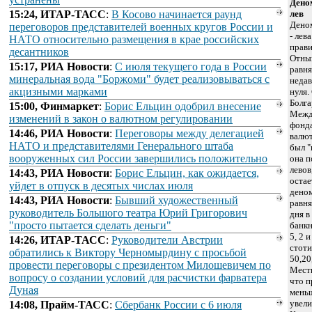
Дено
15:24, ИТАР-ТАСС
:
В Косово начинается раунд
лев
Дено
переговоров представителей военных кругов России и
- лев
НАТО относительно размещения в крае российских
прави
десантников
Отнын
15:17, РИА Новости
:
С июля текущего года в России
равня
минеральная вода "Боржоми" будет реализовываться с
недав
акцизными марками
нуля.
Болга
15:00, Финмаркет
:
Борис Ельцин одобрил внесение
Межд
изменений в закон о валютном регулировании
фонд
14:46, РИА Новости
:
Переговоры между делегацией
валют
НАТО и представителями Генерального штаба
был "
вооруженных сил России завершились положительно
она п
левов
14:43, РИА Новости
:
Борис Ельцин, как ожидается,
остае
уйдет в отпуск в десятых числах июля
деном
14:43, РИА Новости
:
Бывший художественный
равня
руководитель Большого театра Юрий Григорович
дня в
"просто пытается сделать деньги"
банкн
5, 2 
14:26, ИТАР-ТАСС
:
Руководители Австрии
стоти
обратились к Виктору Черномырдину с просьбой
50,20,
провести переговоры с президентом Милошевичем по
Мест
вопросу о создании условий для расчистки фарватера
что п
Дуная
мень
увели
14:08, Прайм-ТАСС
:
Сбербанк России с 6 июля