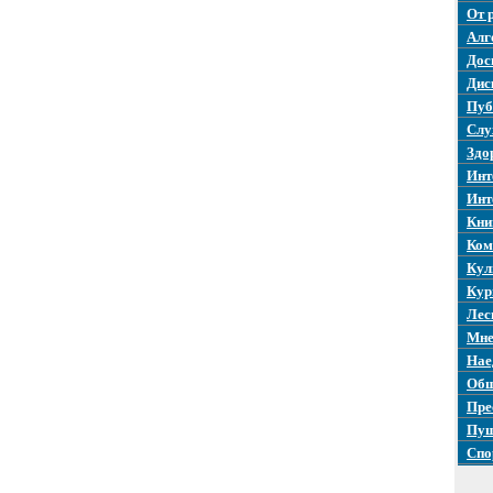
От 
Алг
Дос
Дис
Пуб
Слу
Здо
Инт
Инт
Кни
Ком
Кул
Кур
Лес
Мне
Нае
Общ
Пре
Пуш
Спо