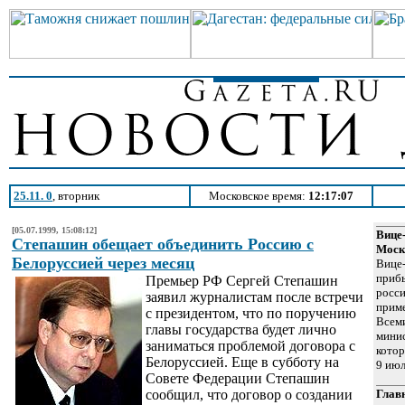
25.11. 0
, вторник
Московское время:
12:17:07
[05.07.1999, 15:08:12]
Вице-
Степашин обещает объединить Россию с
Моск
Белоруссией через месяц
Вице-
прибы
Премьер РФ Сергей Степашин
росси
заявил журналистам после встречи
приме
с президентом, что по поручению
Всеми
главы государства будет лично
минис
заниматься проблемой договора с
котор
Белоруссией. Еще в субботу на
9 июл
Совете Федерации Степашин
сообщил, что договор о создании
Глав