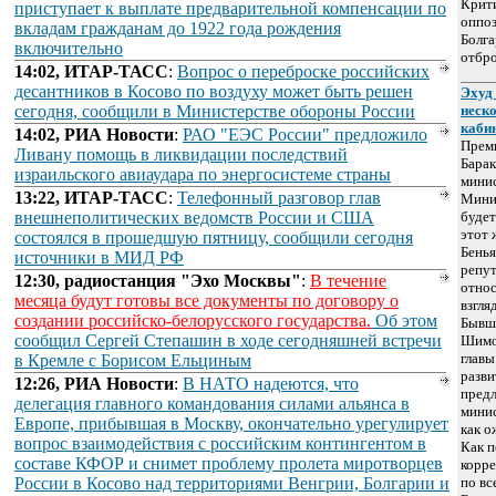
Крити
приступает к выплате предварительной компенсации по
оппоз
вкладам гражданам до 1922 года рождения
Болг
включительно
отбро
14:02, ИТАР-ТАСС
:
Вопрос о переброске российских
десантников в Косово по воздуху может быть решен
Эхуд
сегодня, сообщили в Министерстве обороны России
неск
каби
14:02, РИА Новости
:
РАО "ЕЭС России" предложило
Прем
Ливану помощь в ликвидации последствий
Барак
израильского авиаудара по энергосистеме страны
минис
13:22, ИТАР-ТАСС
:
Телефонный разговор глав
Мини
внешнеполитических ведомств России и США
будет
этот 
состоялся в прошедшую пятницу, сообщили сегодня
Бенья
источники в МИД РФ
репут
12:30, радиостанция "Эхо Москвы"
:
В течение
отно
месяца будут готовы все документы по договору о
взгля
создании российско-белорусского государства.
Об этом
Бывш
сообщил Сергей Степашин в ходе сегодняшней встречи
Шимо
главы
в Кремле с Борисом Ельциным
разви
12:26, РИА Новости
:
В НАТО надеются, что
предл
делегация главного командования силами альянса в
мини
Европе, прибывшая в Москву, окончательно урегулирует
как о
вопрос взаимодействия с российским контингентом в
Как п
составе КФОР и снимет проблему пролета миротворцев
корре
России в Косово над территориями Венгрии, Болгарии и
по вс