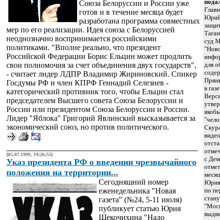
подал
Союза Белоруссии и России уже
Глав
готов и в течение месяца будет
Юрий 
разработана программа совместных
защит
мер по его реализации. Идея союза с Белоруссией
Тага
неоднозначно воспринимается российскими
суд 
политиками. "Вполне реально, что президент
"Ново
Российской Федерации Борис Ельцин может продлить
инфо
свои полномочия за счет объединения двух государств",
для о
содер
- считает лидер ЛДПР Владимир Жириновский. Спикер
Пряни
Госдумы РФ и член КПРФ Геннадий Селезнев -
в газ
категорический противник того, чтобы Ельцин стал
Верси
председателем Высшего совета Союза Белоруссии и
утве
России или президентом Союза Белоруссии и России.
якобы
Лидер "Яблока" Григорий Явлинский высказывается за
"чело
экономический союз, но против политического.
Скура
видео
отста
отмеч
[05.07.1999, 19:26:55]
с Дем
Указ президента РФ о введении чрезвычайного
отмет
положения на территории...
месяц
Сегодняшний номер
Юрия 
еженедельника "Новая
по п
стану
газета" (№24, 5-11 июля)
"Моск
публикует статью Юрия
выдв
Щекочихина "Надо