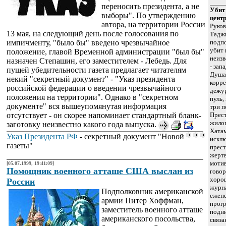
переносить президента, а не
Убит
выборы". По утверждению
цент
автора, на территории России
Руко
13 мая, на следующий день после голосования по
Таджи
импичменту, "было бы" введено чрезвычайное
подп
убит 
положение, главой Временной администрации "был бы"
неизв
назначен Степашин, его заместителем - Лебедь. Для
- зап
пущей убедительности газета предлагает читателям
Душа
некий "секретный документ" - "Указ президента
корр
российской федерации о введении чрезвычайного
дежу
положения на территории". Однако в "секретном
пуль,
документе" вся вышеупомянутая информация
три п
отсутствует - он скорее напоминает стандартный бланк-
Прес
жилог
заготовку неизвестно какого года выпуска.
Хата
Указ Президента РФ
- секретный документ "Новой
искл
газеты"
прест
жертв
мотив
[05.07.1999, 19:41:09]
Помощник военного атташе США выслан из
говор
хорош
России
журна
Подполковник американской
ежене
армии Питер Хоффман,
прог
заместитель военного атташе
подн
американского посольства,
связа