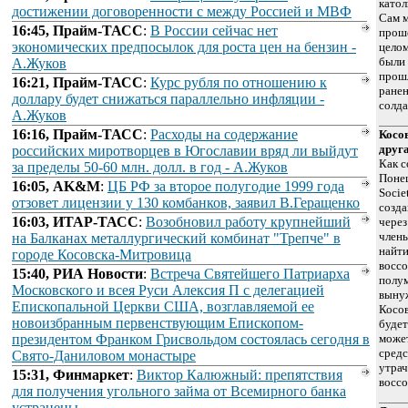
катол
достижении договоренности с между Россией и МВФ
Сам м
16:45, Прайм-ТАСС
:
В России сейчас нет
проше
экономических предпосылок для роста цен на бензин -
целом
были
А.Жуков
прошл
16:21, Прайм-ТАСС
:
Курс рубля по отношению к
ранен
доллару будет снижаться параллельно инфляции -
солда
А.Жуков
16:16, Прайм-ТАСС
:
Расходы на содержание
Косо
друга
российских миротворцев в Югославии вряд ли выйдут
Как с
за пределы 50-60 млн. долл. в год - А.Жуков
Понец
16:05, AK&M
:
ЦБ РФ за второе полугодие 1999 года
Socie
отзовет лицензии у 130 комбанков, заявил В.Геращенко
созд
16:03, ИТАР-ТАСС
:
Возобновил работу крупнейший
чере
члены
на Балканах металлургический комбинат "Трепче" в
найти
городе Косовска-Митровица
воссо
15:40, РИА Новости
:
Встреча Святейшего Патриарха
полум
Московского и всея Руси Алексия П с делегацией
вынуж
Епископальной Церкви США, возглавляемой ее
Косов
новоизбранным первенствующим Епископом-
будет
президентом Франком Грисвольдом состоялась сегодня в
може
средс
Свято-Даниловом монастыре
утрач
15:31, Финмаркет
:
Виктор Калюжный: препятствия
воссо
для получения угольного займа от Всемирного банка
устранены