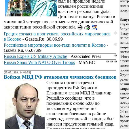
был на прошлой неделе
конт
польз
объявлен российскими
попул
властями persona non grata.
Дипломат покинул Россию в
Запу
минувший четверг после отмены его дипломатической
спутн
аккредитации российской стороной.
Запус
"Раду
Греция согласна пропускать российских миротворцев
на по
в Косово
- Gazeta.Ru, 30.06.99
неисп
Российские миротворцы все-таки полетят в Косово
-
запра
Gazeta.Ru, 05.07.99
космо
Russia Expels US Military Attache
- Associated Press
"Инте
служб
Russia Spars With NATO Over Troops
- MSNBC
косми
произ
[05.07.1999, 14:09:53]
Хруни
Войска МВД РФ атаковали чеченских боевиков
ракет
Сегодня после встречи с
возни
президентом РФ Борисом
запра
Ельциным глава МВД Владимир
выклю
Рушайло сообщил, что в
затем
повод
понедельник около 6:00 по
окисл
московскому времени по
24-го
скоплению боевиков в районе
Байко
чечено-дагестанской границы был
прои
нанесен предупредительный удар.
ракет