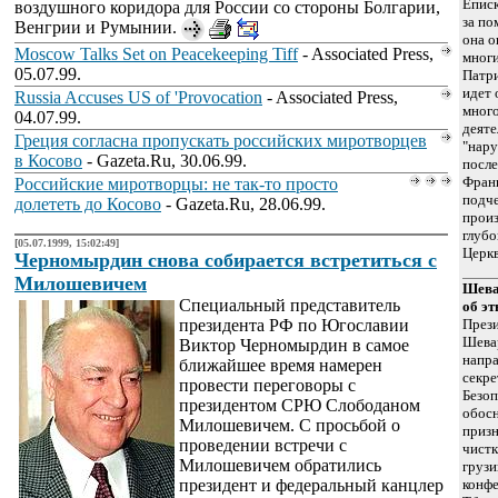
Епис
воздушного коридора для России со стороны Болгарии,
за по
Венгрии и Румынии.
она о
Moscow Talks Set on Peacekeeping Tiff
- Associated Press,
многи
05.07.99.
Патри
идет 
Russia Accuses US of 'Provocation
- Associated Press,
много
04.07.99.
деяте
Греция согласна пропускать российских миротворцев
"нару
в Косово
- Gazeta.Ru, 30.06.99.
посл
Франк
Российские миротворцы: не так-то просто
подче
долететь до Косово
- Gazeta.Ru, 28.06.99.
произ
глубо
[05.07.1999, 15:02:49]
Церкв
Черномырдин снова собирается встретиться с
Милошевичем
Шева
Специальный представитель
об эт
президента РФ по Югославии
През
Шевар
Виктор Черномырдин в самое
напра
ближайшее время намерен
секре
провести переговоры с
Безо
президентом СРЮ Слободаном
обос
Милошевичем. С просьбой о
призн
проведении встречи с
чистк
Милошевичем обратились
грузи
президент и федеральный канцлер
конфе