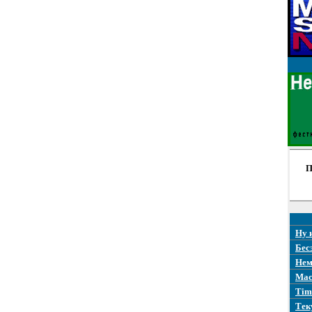
П
Ну 
Бес
Нем
Mac
Tim
Тек