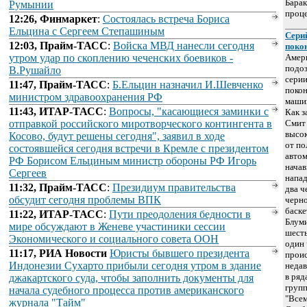
Барак
Румынии
проце
12:26, Финмаркет
:
Состоялась встреча Бориса
Ельцина с Сергеем Степашиным
Сери
12:03, Прайм-ТАСС
:
Войска МВД нанесли сегодня
поко
утром удар по скоплению чеченских боевиков -
Амер
подо
В.Рушайло
серии
11:47, Прайм-ТАСС
:
Б.Ельцин назначил И.Шевченко
покон
министром здравоохранения РФ
машин
11:43, ИТАР-ТАСС
:
Вопросы, "касающиеся заминки с
Как з
отправкой российского миротворческого контингента в
Смит 
высок
Косово, будут решены сегодня", заявил в ходе
от по
состоявшейся сегодня встречи в Кремле с президентом
автом
РФ Борисом Ельциным министр обороны РФ Игорь
начав
Сергеев
напад
11:32, Прайм-ТАСС
:
Президиум правительства
два ч
обсудит сегодня проблемы ВПК
черн
баске
11:22, ИТАР-ТАСС
:
Пути преодоления бедности в
Блуми
мире обсуждают в Женеве участиники сессии
шесть
Экономического и социального совета ООН
один 
11:17, РИА Новости
Юристы бывшего президента
прои
Индонезии Сухарто прибыли сегодня утром в здание
недав
в ряд
джакартского суда, чтобы заполнить документы для
групп
начала судебного процесса против американского
"Всем
журнала "Тайм"