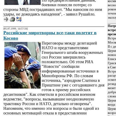
По предварительным данным,
косми
боевики понесли потери; со
весно
стороны МВД пострадавших нет. "Мы наносим по ним
рекон
течен
удары, не дожидаясь нападения", - заявил Рушайло.
экспл
Патр
[05.07.1999, 14:57:34]
встре
Российские миротворцы все-таки полетят в
през
Косово
Встр
Моско
Переговоры между делегацией
II с 
НАТО и представителями
Церкв
Генерального штаба вооруженных
ново
сил России завершились
Епис
положительно. Об этом РИА
Грисв
"Новости" сообщили
в Свя
информированные источники в
Встр
Минобороны РФ. По словам
расце
осмо
источника, "аэродром Слатина в
резид
Приштине уже с сегодняшнего дня
визи
готов к приему российских
добр
десантников". Как отметили в российском военном
слож
ведомстве, "вопросы, вызывавшие неоднозначную
Церкв
трактовку России и НАТО, детально оговорены".
когда
Напомним, что именно эти вопросы и были одной из
Церко
основных мотиваций отказа в предоставлении
возр