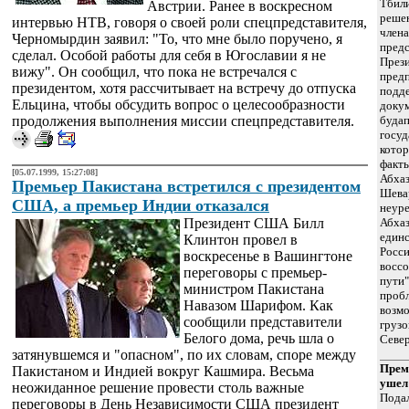
Тбил
Австрии. Ранее в воскресном
реше
интервью НТВ, говоря о своей роли спецпредставителя,
члена
Черномырдин заявил: "То, что мне было поручено, я
предс
сделал. Особой работы для себя в Югославии я не
Прези
вижу". Он сообщил, что пока не встречался с
пред
президентом, хотя рассчитывает на встречу до отпуска
подд
Ельцина, чтобы обсудить вопрос о целесообразности
докум
продолжения выполнения миссии спецпредставителя.
будап
госуд
кото
факты
[05.07.1999, 15:27:08]
Абха
Премьер Пакистана встретился с президентом
Шева
США, а премьер Индии отказался
неуре
Президент США Билл
Абхаз
единс
Клинтон провел в
Росси
воскресенье в Вашингтоне
воссо
переговоры с премьер-
пути"
министром Пакистана
пробл
Навазом Шарифом. Как
возм
сообщили представители
грузо
Белого дома, речь шла о
Север
затянувшемся и "опасном", по их словам, споре между
Прем
Пакистаном и Индией вокруг Кашмира. Весьма
ушел
неожиданное решение провести столь важные
Подал
переговоры в День Независимости США президент