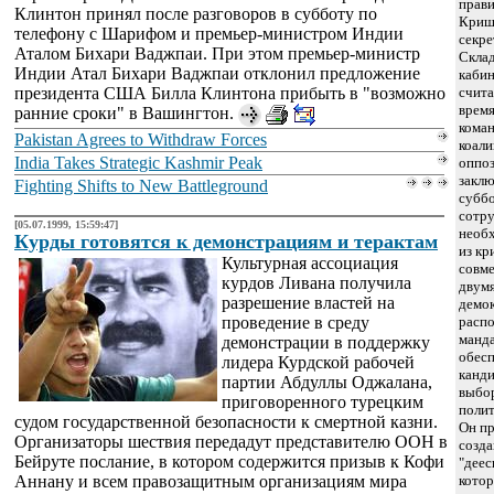
прави
Клинтон принял после разговоров в субботу по
Кришт
телефону с Шарифом и премьер-министром Индии
секре
Аталом Бихари Ваджпаи. При этом премьер-министр
Склад
Индии Атал Бихари Ваджпаи отклонил предложение
каби
президента США Билла Клинтона прибыть в "возможно
счита
время
ранние сроки" в Вашингтон.
кома
Pakistan Agrees to Withdraw Forces
коали
India Takes Strategic Kashmir Peak
оппо
заклю
Fighting Shifts to New Battleground
суббо
сотру
[05.07.1999, 15:59:47]
необ
Курды готовятся к демонстрациям и терактам
из кр
Культурная ассоциация
совме
курдов Ливана получила
двумя
разрешение властей на
демок
проведение в среду
распо
манда
демонстрации в поддержку
обесп
лидера Курдской рабочей
канди
партии Абдуллы Оджалана,
выбор
приговоренного турецким
полит
судом государственной безопасности к смертной казни.
Он п
Организаторы шествия передадут представителю ООН в
созда
Бейруте послание, в котором содержится призыв к Кофи
"деес
Аннану и всем правозащитным организациям мира
котор