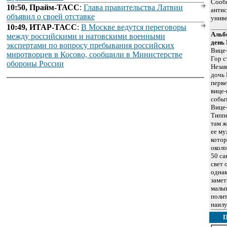
Сообщ
10:50, Прайм-ТАСС
:
Глава правительства Латвии
антис
объявил о своей отставке
униве
10:49, ИТАР-ТАСС
:
В Москве ведутся переговоры
Альбе
между российскими и натовскими военными
день
экспертами по вопросу пребывания российских
Вице
миротворцев в Косово, сообщили в Министерстве
Гор с
обороны России
Незав
дочь
перве
вице-
собы
Вице-
Типпе
там ж
ее м
котор
около
50 са
свет 
однак
замет
малыш
полит
наил