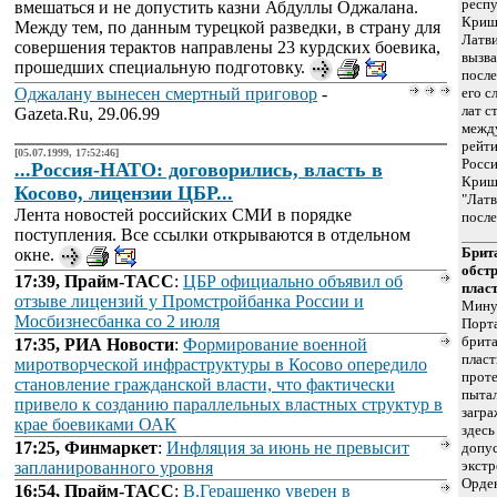
респу
вмешаться и не допустить казни Абдуллы Оджалана.
Кришт
Между тем, по данным турецкой разведки, в страну для
Латви
совершения терактов направлены 23 курдских боевика,
вызва
прошедших специальную подготовку.
после
Оджалану вынесен смертный приговор
-
его с
лат с
Gazeta.Ru, 29.06.99
межд
рейти
[05.07.1999, 17:52:46]
Росси
...Россия-НАТО: договорились, власть в
Кришт
Косово, лицензии ЦБР...
"Латв
Лента новостей российских СМИ в порядке
после
поступления. Все ссылки открываются в отдельном
Брит
окне.
обст
17:39, Прайм-ТАСС
:
ЦБР официально объявил об
плас
отзыве лицензий у Промстройбанка России и
Мину
Мосбизнесбанка со 2 июля
Порта
брита
17:35, РИА Новости
:
Формирование военной
пласт
миротворческой инфраструктуры в Косово опередило
проте
становление гражданской власти, что фактически
пытал
привело к созданию параллельных властных структур в
загра
крае боевиками ОАК
здесь
17:25, Финмаркет
:
Инфляция за июнь не превысит
допу
экстр
запланированного уровня
Орде
16:54, Прайм-ТАСС
:
В.Геращенко уверен в