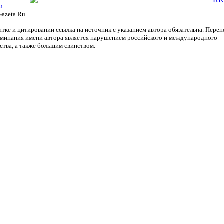
u
Gazeta.Ru
тке и цитировании ссылка на источник с указанием автора обязательна. Переп
оминания имени автора является нарушением российского и международного
ства, а также большим свинством.