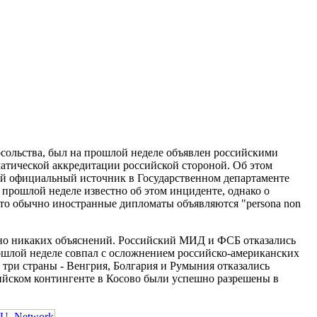
сольства, был на прошлой неделе объявлен российскими
матической аккредитации российской стороной. Об этом
ный официальный источник в Государственном департаменте
прошлой неделе известно об этом инциденте, однако о
что обычно иностранные дипломаты объявляются "persona non
ано никаких объяснений. Российский МИД и ФСБ отказались
рошлой неделе совпал с осложнением российско-американских
три страны - Венгрия, Болгария и Румыния отказались
сийском контингенте в Косово были успешно разрешены в