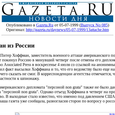
Опубликовано в
Gazeta.Ru
от 05-07-1999 (
Выпуск No 085
)
Оригинал:
http://gazeta.ru/daynews/05-07-1999/13attache.htm
н из России
Питер Хоффман, заместитель военного атташе американского по
мат покинул Россию в минувший четверг после отмены его дипло
 Associated Press в воскресенье 4 июля со ссылкой на аноним
л факт высылки Хоффмана и то, что его ведомству было еще на 
го сказать не смог. В корреспонденции агентства отмечается, 
ичастности к шпионажу.
мериканского дипломата "персоной non grata" также не было д
 "персоной non grata". Однако отъезд Хоффмана в четверг на п
во. В выходные стало известно, что именно под давлением США 
аша газета уже сообщала, разногласия сторон по вопросу о рос