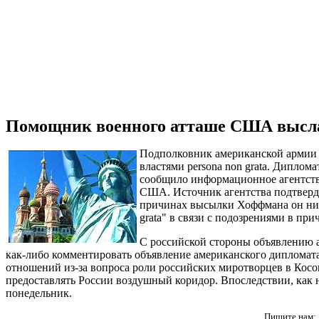
Помощник военного атташе США высла
Подполковник американской армии 
властями persona non grata. Дипло
сообщило информационное агентство
США. Источник агентства подтверди
причинах высылки Хоффмана он ниче
grata" в связи с подозрениями в пр
С российской стороны объявлению а
как-либо комментировать объявление американского дипломата
отношений из-за вопроса роли российских миротворцев в Косо
предоставлять России воздушный коридор. Впоследствии, как н
понедельник.
Пишите нам: