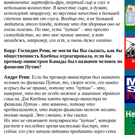
компонента: картофель-фри, тертый сыр и соус в
небольшом количестве. В качестве сыра, я думаю,
используют моцареллу, но вкусовые качества в большей
степени зависят от соуса. Вообще-то, я не большой
любитель этого блюда, потому что для здоровья оно не
очень полезно. По мне, есть "путин" - это просто
самоубийство, но это мое личное мнение, а вот
молодежь, например, его ест, и очень даже охотно
.
Корр: Господин Рени, не могли бы Вы сказать, как бы
общественность Квебека отреагировала, если бы
премьер-министром Канады был назначен человек по
В
фамилии Путин?
Андре Рени
:
Если бы премьер-министром был назначен
человек по фамилии Путин, то, скорее всего, его никто
всерьез бы не принял, потому что "путин" - это,
наверное, что-то не особо важное и лишенное здравого
смысла. Для Квебека иметь премьер-министра по
фамилии Путин - это комично, потому что
предполагается, что такую фамилию может носить
только нищий. Это смешно, я бы сказал.
Но это не отменяет популярности "путин", которая
растет в последнее время настолько быстро, что
сейчас его уже начали активно продавать через сети