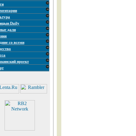
ги
ментарии
ьтура
ицын Daily
ные дали
ния
дине со всеми
ество
сса
кинский проект
рт