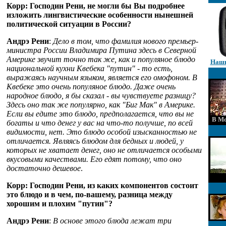
Корр: Господин Рени, не могли бы Вы подробнее
изложить лингвистические особенности нынешней
политической ситуации в России?
Андрэ Рени
:
Дело в том, что фамилия нового премьер-
министра России Владимира Путина здесь в Северной
Америке звучит точно так же, как и популяное блюдо
Наши
национальной кухни Квебека "путин" - то есть,
выражаясь научным языком, является его омофоном. В
Квебеке это очень популяное блюдо. Даже очень
народное блюдо, я бы сказал - вы чувствуете разницу?
Здесь оно так же популярно, как "Биг Мак" в Америке.
Если вы едите это блюдо, предполагается, что вы не
В Мо
богаты и что денег у вас на что-то получше, по всей
видимости, нет. Это блюдо особой изысканностью не
отличается. Являясь блюдом для бедных и людей, у
которых не хватает денег, оно не отличается особыми
вкусовыми качествами. Его едят потому, что оно
достаточно дешевое
.
Корр: Господин Рени, из каких компонентов состоит
это блюдо и в чем, по-вашему, разница между
хорошим и плохим "путин"?
Андрэ Рени
:
В основе этого блюда лежат три