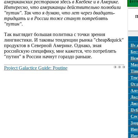
американских ресторанов здесь в Квебеке и в Америке.
Интересно, что американцы действительно полюбили
"путин". Так что я думаю, что лет через двадцать-
П
тридцать и в России тоже станут потреблять
"путин"
.
Так выглядит большая политика с точки зрения
лингвистики. И таковы тенденции рынка "cheap&quick"
продуктов в Северной Америке. Однако, зная
Ну 
российскую специфику, мне кажется, что потреблять
Бес
"путин" в России начнут гораздо раньше.
Нем
Mac
Project Galactice Guide: Poutine
Tim
Тек
От 
Алг
Дос
Дис
Пуб
Слу
Здо
Инт
Инт