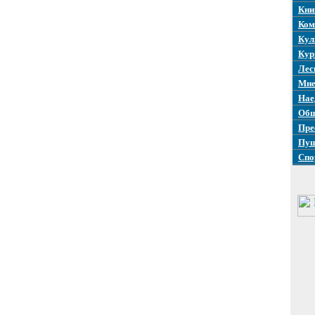
Кни
Ком
Кул
Кур
Лес
Мне
Нае
Общ
Пре
Пуш
Спо