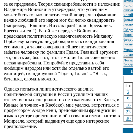
земел
за ее пределами. Теория скандирабельности в изложении
испол
Владимира Войновича утверждала, что успешным
связа
может быть только политический лидер, чью фамилию
хозяй
фондо
нежно любящий его народ мог бы легко скандировать
лесно
(например, "Ель-цин, Ййээль-цын!" или "Брееж-нев,
Об у
Бреееееж-нев!"). В той же передаче Войнович
форм
предсказал политическую недолговечность Михаилу
федер
Горбачеву за некую неудобоваримость скандирования
лесны
его имени, а также совершеннейшее политическое
Упра
забытье человеку по фамилии Гдлян. Главный аргумент
реги
тут, опять же, был тот, что фамилия Гдлян совершенно
Лесн
нескандирабельна. Попробуйте представить себя
Росси
любящим народом или хотя бы отдельно взятой его
единицей, скандирующей "Гдлян, Гдлян"... "Язык,
батенька, сломать можно..."
Пн
Однако попытки лингвистического анализа
2
политической ситуации в России усилиями наших
9
отечественных специалистов не заканчиваются. Здесь, в
Канаде (а точнее - в Квебеке), мне удалось встретиться с
16
профессором Андрэ Рени, преподающим французский
23
язык в центре ориентации и образования иммигрантов в
30
Монреале, который выдвинул еще одно интересное
предположение.