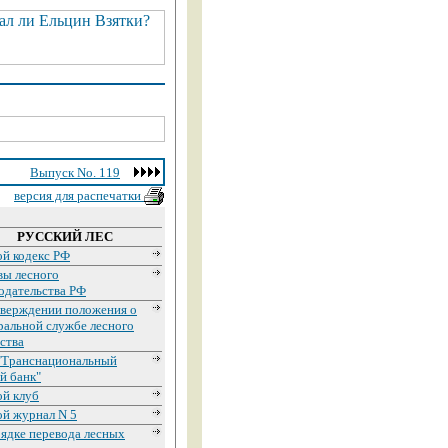
Выпуск No. 119
версия для распечатки
РУССКИЙ ЛЕС
й кодекс РФ
вы лесного
одательства РФ
тверждении положения о
альной службе лесного
ства
"Транснациональный
й банк"
ой клуб
ой журнал N 5
ядке перевода лесных