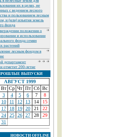
ь в нелесные земли для
ьзования их в целях, не
нных с ведением лесного
ства и пользованием лесным
м, и (или) изъятия земель
го фонда
тверждении положения о
ировании и использовании
ального фонда семян
х растений
вление лесным фондом в
оне
ой департамент
и отметит 200-летие
ПРОШЛЫЕ ВЫПУСКИ
АВГУСТ 1999
Вт
Ср
Чт
Пт
Сб
Вс
3
4
5
6
7
8
10
11
12
13
14
15
17
18
19
20
21
22
24
25
26
27
28
29
31
НОВОСТИ OFFLINE