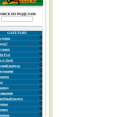
ОИСК ПО РАЗДЕЛАМ:
GAZETA.RU
и денек
эдер?
узыка
ht Frei
e o'clock
ущий выпуск
редакции
оритм
ье
ковод
ликация
жебный раздел
ровье
ернет
ервью