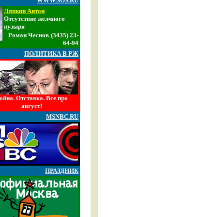
WWW.SOS.RU
Ляпкин Антон
Отсутствие желчного
пузыря
Роман Чеснов
(3435) 23-
64-94
ПОЛИТИКА В РЖ
ойна. Отставка. Все про
август!
MSNBC.RU
ПРАЗДНИК