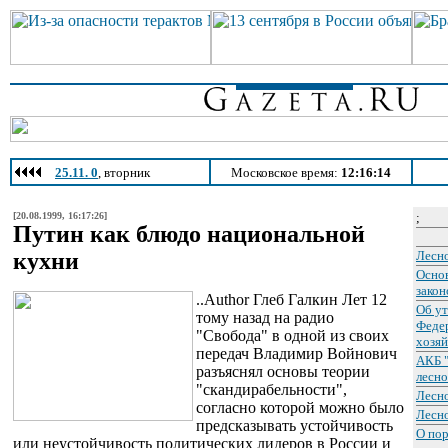
25.11. 0
, вторник
Московское время:
12:16:14
[20.08.1999, 16:17:26]
;
Путин как блюдо национальной
кухни
Лесно
Осно
закон
..Author Глеб Галкин
Лет 12
Об у
тому назад на радио
Федер
"Свобода" в одной из своих
хозяй
передач Владимир Войнович
АКБ 
разъяснял основы теории
лесно
"скандирабельности",
Лесн
согласно которой можно было
Лесн
предсказывать устойчивость
О пор
или неустойчивость политических лидеров в России и