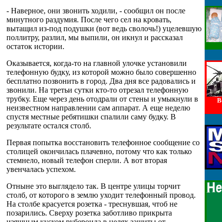
- Наверное, они звонить ходили, - сообщил он после
минутного раздумия. После чего сел на кровать,
вытащил из-под подушки (вот ведь сволочь!) уцелевшую
поллитру, разлил, мы выпили, он икнул и рассказал
остаток истории.
Оказывается, когда-то на главной улочке установили
телефонную будку, из которой можно было совершенно
бесплатно позвонить в город. Два дня все радовались и
звонили. На третьи сутки кто-то отрезал телефонную
трубку. Еще через день отодрали от стены и умыкнули в
В
неизвестном направлении сам аппарат. А еще неделю
спустя местные ребятишки спалили саму будку. В
результате остался столб.
Первая попытка восстановить телефонное сообщение со
столицей окончилась плачевно, потому что как только
стемнело, новый телефон сперли. А вот вторая
увенчалась успехом.
Отныне это выглядело так. В центре улицы торчит
столб, от которого в землю уходит телефонный провод.
На столбе красуется розетка - треснувшая, чтоб не
позарились. Сверху розетка заботливо прикрыта
изящным куском рубероида в целях защиты от