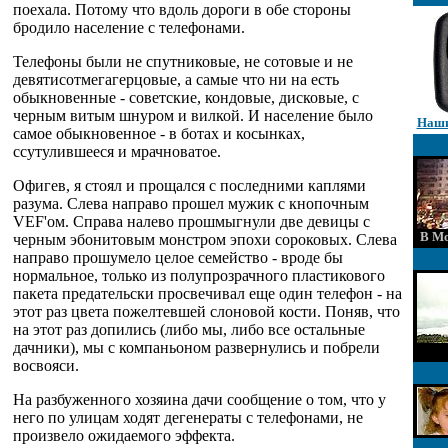
поехала. Потому что вдоль дороги в обе стороны
бродило население с телефонами.
Телефоны были не спутниковые, не сотовые и не
девятисотмегагерцовые, а самые что ни на есть
обыкновенные - советские, кондовые, дисковые, с
черным витым шнуром и вилкой. И население было
Наши
самое обыкновенное - в ботах и косынках,
ссутулившееся и мрачноватое.
Офигев, я стоял и прощался с последними каплями
разума. Слева направо прошел мужик с кнопочным
VEF'ом. Справа налево прошмыгнули две девицы с
В Мо
черным эбонитовым монстром эпохи сороковых. Слева
направо прошумело целое семейство - вроде бы
нормальное, только из полупрозрачного пластикового
пакета предательски просвечивал еще один телефон - на
этот раз цвета пожелтевшей слоновой кости. Поняв, что
на этот раз допились (либо мы, либо все остальные
дачники), мы с компаньоном развернулись и побрели
восвояси.
На разбуженного хозяина дачи сообщение о том, что у
него по улицам ходят дегенераты с телефонами, не
произвело ожидаемого эффекта.