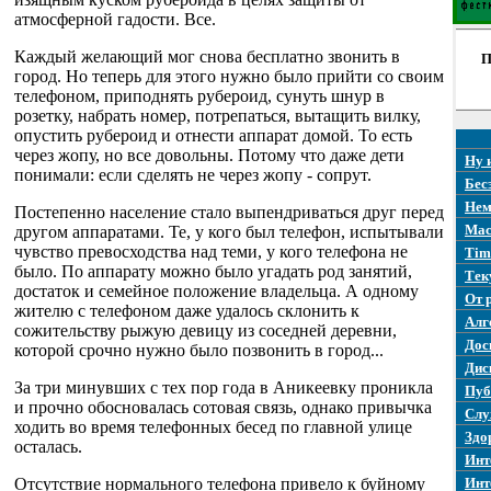
атмосферной гадости. Все.
Каждый желающий мог снова бесплатно звонить в
П
город. Но теперь для этого нужно было прийти со своим
телефоном, приподнять рубероид, сунуть шнур в
розетку, набрать номер, потрепаться, вытащить вилку,
опустить рубероид и отнести аппарат домой. То есть
через жопу, но все довольны. Потому что даже дети
Ну 
понимали: если сделять не через жопу - сопрут.
Бес
Нем
Постепенно население стало выпендриваться друг перед
Mac
другом аппаратами. Те, у кого был телефон, испытывали
чувство превосходства над теми, у кого телефона не
Tim
было. По аппарату можно было угадать род занятий,
Тек
достаток и семейное положение владельца. А одному
От 
жителю с телефоном даже удалось склонить к
Алг
сожительству рыжую девицу из соседней деревни,
Дос
которой срочно нужно было позвонить в город...
Дис
За три минувших с тех пор года в Аникеевку проникла
Пуб
и прочно обосновалась сотовая связь, однако привычка
Слу
ходить во время телефонных бесед по главной улице
Здо
осталась.
Инт
Отсутствие нормального телефона привело к буйному
Инт