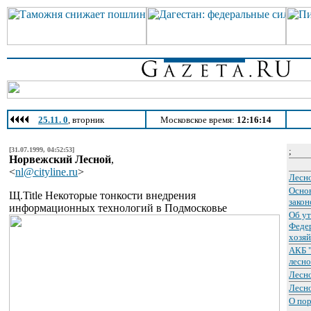
25.11. 0
, вторник
Московское время:
12:16:14
[31.07.1999, 04:52:53]
;
Норвежский Лесной
,
<
nl@cityline.ru
>
Лесно
Осно
Щ.Title Некоторые тонкости внедрения
закон
информационных технологий в Подмосковье
Об у
Федер
хозяй
АКБ 
лесно
Лесн
Лесн
О пор