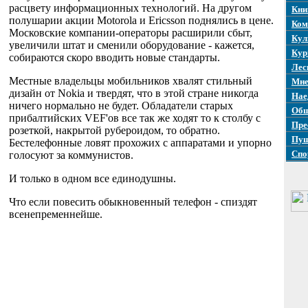
расцвету информационных технологий. На другом
Кни
полушарии акции Motorola и Ericsson поднялись в цене.
Ком
Московские компании-операторы расширили сбыт,
Кул
увеличили штат и сменили оборудование - кажется,
Кур
собираются скоро вводить новые стандарты.
Лес
Местные владельцы мобильников хвалят стильный
Мне
дизайн от Nokia и твердят, что в этой стране никогда
Нае
ничего нормально не будет. Обладатели старых
Общ
прибалтийских VEF'ов все так же ходят то к столбу с
Пре
розеткой, накрытой рубероидом, то обратно.
Пуш
Бестелефонные ловят прохожих с аппаратами и упорно
Спо
голосуют за коммунистов.
И только в одном все единодушны.
Что если повесить обыкновенный телефон - спиздят
всенепременнейше.