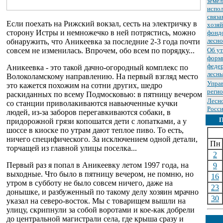
земел
испол
связа
Если поехать на Рижский вокзал, сесть на электричку в
хозяй
сторону Истры и немножечко в ней потрястись, можно
фондо
лесно
обнаружить, что Аникеевка за последние 2-3 года почти
совсем не изменилась. Впрочем, обо всем по порядку...
Об у
форм
федер
Аникеевка - это такой дачно-огородный комплекс по
лесны
Волоколамскому направлению. На первый взгляд место
Упра
это кажется похожим на сотни других, шедро
реги
раскиданных по всему Подмосковью: в пятницу вечером
Лесн
со станции приволакиваются навьюченные кучки
Росси
людей, из-за заборов перегавкиваются собаки, в
придорожной грязи копошатся дети с лопатками, а у
шоссе в киоске по утрам дают теплое пиво. То есть,
ничего специфического. За исключением одной детали,
Пн
торчащей из главной улицы поселка...
2
Первый раз я попал в Аникеевку летом 1997 года, на
9
выходные. Что было в пятницу вечером, не помню, но
16
утром в субботу не было совсем ничего, даже на
23
донышке, и разбуженный по такому делу хозяин мрачно
30
указал на северо-восток. Мы с товарищем вышли на
улицу, скрипнули за собой воротами и кое-как добрели
до центральной магистрали села, где крыша сразу и