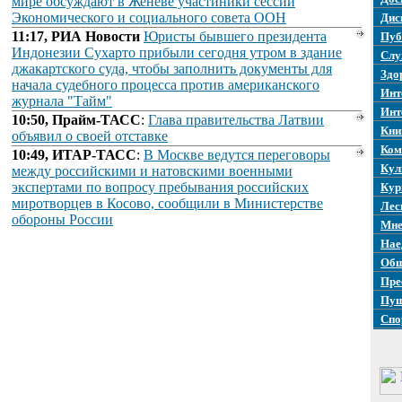
мире обсуждают в Женеве участиники сессии
Экономического и социального совета ООН
Дис
11:17, РИА Новости
Юристы бывшего президента
Пуб
Индонезии Сухарто прибыли сегодня утром в здание
Слу
джакартского суда, чтобы заполнить документы для
Здо
начала судебного процесса против американского
Инт
журнала "Тайм"
Инт
10:50, Прайм-ТАСС
:
Глава правительства Латвии
Кни
объявил о своей отставке
Ком
10:49, ИТАР-ТАСС
:
В Москве ведутся переговоры
Кул
между российскими и натовскими военными
экспертами по вопросу пребывания российских
Кур
миротворцев в Косово, сообщили в Министерстве
Лес
обороны России
Мне
Нае
Общ
Пре
Пуш
Спо