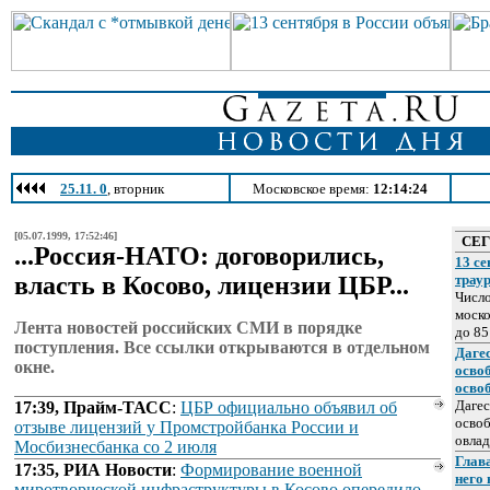
25.11. 0
, вторник
Московское время:
12:14:24
[05.07.1999, 17:52:46]
СЕ
...Россия-НАТО: договорились,
13 се
власть в Косово, лицензии ЦБР...
трау
Число
моско
Лента новостей российских СМИ в порядке
до 85
поступления. Все ссылки открываются в отдельном
Даге
окне.
осво
осво
Дагес
17:39, Прайм-ТАСС
:
ЦБР официально объявил об
освоб
отзыве лицензий у Промстройбанка России и
овлад
Мосбизнесбанка со 2 июля
Глава
17:35, РИА Новости
:
Формирование военной
него
миротворческой инфраструктуры в Косово опередило