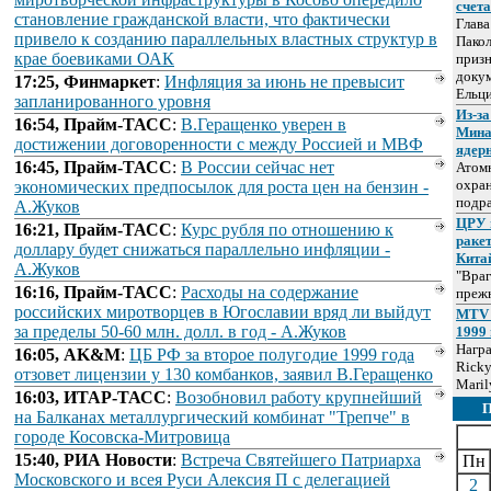
счет
становление гражданской власти, что фактически
Глав
привело к созданию параллельных властных структур в
Пакол
крае боевиками ОАК
призн
докум
17:25, Финмаркет
:
Инфляция за июнь не превысит
Ельц
запланированного уровня
Из-за
16:54, Прайм-ТАСС
:
В.Геращенко уверен в
Мина
достижении договоренности с между Россией и МВФ
ядер
16:45, Прайм-ТАСС
:
В России сейчас нет
Атом
охра
экономических предпосылок для роста цен на бензин -
подр
А.Жуков
ЦРУ 
16:21, Прайм-ТАСС
:
Курс рубля по отношению к
раке
доллару будет снижаться параллельно инфляции -
Кита
А.Жуков
"Враг
16:16, Прайм-ТАСС
:
Расходы на содержание
прежн
российских миротворцев в Югославии вряд ли выйдут
MTV 
за пределы 50-60 млн. долл. в год - А.Жуков
1999 
Нагр
16:05, AK&M
:
ЦБ РФ за второе полугодие 1999 года
Ricky
отзовет лицензии у 130 комбанков, заявил В.Геращенко
Maril
16:03, ИТАР-ТАСС
:
Возобновил работу крупнейший
на Балканах металлургический комбинат "Трепче" в
городе Косовска-Митровица
15:40, РИА Новости
:
Встреча Святейшего Патриарха
Пн
Московского и всея Руси Алексия П с делегацией
2