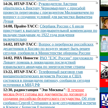
14:26, ИТАР-ТАСС
:
Руководители Австрии
обратились к Виктору Черномырдину с просьбой
провести переговоры с президентом Милошевичем по
вопросу о создании условий для расчистки фарватера
Дуная
14:08, Прайм-ТАСС
:
Сбербанк России с 6 июля
приступает к выплате предварительной компенсации по
вкладам гражданам до 1922 года рождения
включительно
14:02, ИТАР-ТАСС
:
Вопрос о переброске российских
десантников в Косово по воздуху может быть решен
сегодня, сообщили в Министерстве обороны России
14:02, РИА Новости
:
РАО "ЕЭС России" предложило
Ливану помощь в ликвидации последствий
израильского авиаудара по энергосистеме страны
13:22, ИТАР-ТАСС
:
Телефонный разговор глав
внешнеполитических ведомств России и США
состоялся в прошедшую пятницу, сообщили сегодня
В
источники в МИД РФ
12:30, радиостанция "Эхо Москвы"
:
В течение
месяца будут готовы все документы по договору о
создании российско-белорусского государства.
Об этом
сообщил Сергей Степашин в ходе сегодняшней встречи
в Кремле с Борисом Ельциным