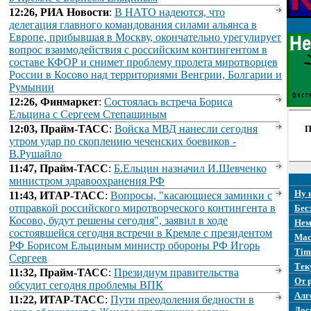
12:26, РИА Новости
:
В НАТО надеются, что
делегация главного командования силами альянса в
Европе, прибывшая в Москву, окончательно урегулирует
вопрос взаимодействия с российским контингентом в
составе КФОР и снимет проблему пролета миротворцев
России в Косово над территориями Венгрии, Болгарии и
Румынии
12:26, Финмаркет
:
Состоялась встреча Бориса
Ельцина с Сергеем Степашиным
12:03, Прайм-ТАСС
:
Войска МВД нанесли сегодня
П
утром удар по скоплению чеченских боевиков -
В.Рушайло
11:47, Прайм-ТАСС
:
Б.Ельцин назначил И.Шевченко
министром здравоохранения РФ
Ну 
11:43, ИТАР-ТАСС
:
Вопросы, "касающиеся заминки с
отправкой российского миротворческого контингента в
Бес
Косово, будут решены сегодня", заявил в ходе
Нем
состоявшейся сегодня встречи в Кремле с президентом
Mac
РФ Борисом Ельциным министр обороны РФ Игорь
Tim
Сергеев
Тек
11:32, Прайм-ТАСС
:
Президиум правительства
От 
обсудит сегодня проблемы ВПК
Алг
11:22, ИТАР-ТАСС
:
Пути преодоления бедности в
Дос