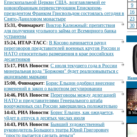
Епископальной Церкви США, возглавляемой ее
9
новоизбранным первенствующим Епископом-
16
президентом Франком Грисвольдом состоялась сегодня в
23
Свято-Даниловом монастыре
15:31, Финмаркет
:
Виктор Калюжный: препятствия
30
для получения угольного займа от Всемирного банка
устранены
15:24, ИТАР-ТАСС
:
В Косово начинается раунд
переговоров представителей военных кругов России и
НАТО относительно размещения в крае российских
десантников
15:17, РИА Новости
:
С июля текущего года в России
минеральная вода "Боржоми" будет реализовываться с
акцизными марками
Наши
15:00, Финмаркет
:
Борис Ельцин одобрил внесение
изменений в закон о валютном регулировании
14:46, РИА Новости
:
Переговоры между делегацией
НАТО и представителями Генерального штаба
вооруженных сил России завершились положительно
14:43, РИА Новости
:
Борис Ельцин, как ожидается,
В Мо
уйдет в отпуск в десятых числах июля
14:43, РИА Новости
:
Бывший художественный
руководитель Большого театра Юрий Григорович
"просто пытается сделать деньги"