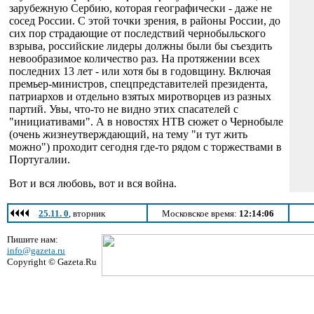
зарубежную Сербию, которая географически - даже не
сосед России. С этой точки зрения, в районы России, до
сих пор страдающие от последствий чернобыльского
взрыва, российские лидеры должны были бы съездить
невообразимое количество раз. На протяжении всех
последних 13 лет - или хотя бы в годовщину. Включая
премьер-министров, спецпредставителей президента,
патриархов и отдельно взятых миротворцев из разных
партий. Увы, что-то не видно этих спасателей с
"инициативами". А в новостях НТВ сюжет о Чернобыле
(очень жизнеутверждающий, на тему "и тут жить
можно") проходит сегодня где-то рядом с торжествами в
Португалии.
Вот и вся любовь, вот и вся война.
25.11. 0
, вторник
Московское время:
12:14:06
Пишите нам:
info@gazeta.ru
Copyright © Gazeta.Ru