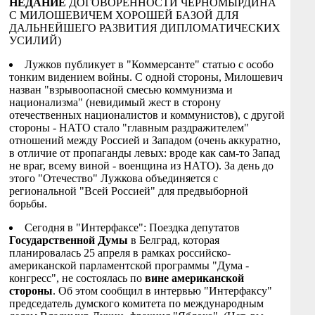
НЕДАНИЕ
ДОГОВОРЕННОСТИ ЧЕРНОМЫРДИНА
С МИЛОШЕВИЧЕМ ХОРОШЕЙ БАЗОЙ ДЛЯ
ДАЛЬНЕЙШЕГО РАЗВИТИЯ ДИПЛОМАТИЧЕСКИХ
УСИЛИЙ)
Лужков публикует в "Коммерсанте" статью с особо
тонким видением войны. С одной стороны, Милошевич
назван "взрывоопасной смесью коммунизма и
национализма" (невидимый жест в сторону
отечественных националистов и коммунистов), c другой
стороны - НАТО стало "главным раздражителем"
отношений между Россией и Западом (очень аккуратно,
в отличие от пропаганды левых: вроде как сам-то Запад
не враг, всему виной - военщина из НАТО). За день до
этого "Отечество" Лужкова объединяется с
региональной "Всей Россией" для предвыборной
борьбы.
Сегодня в "Интерфаксе": Поездка депутатов
Государственной Думы
в Белград, которая
планировалась 25 апреля в рамках российско-
американской парламентской программы "Дума -
конгресс", не состоялась по
вине американской
стороны
. Об этом сообщил в интервью "Интерфаксу"
председатель думского комитета по международным