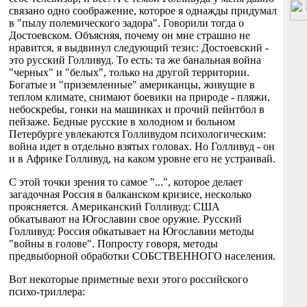
связано одно соображение, которое я однажды придумал
в "пылу полемического задора". Говорили тогда о
Достоевском. Объясняя, почему он мне страшно не
нравится, я выдвинул следующий тезис: Достоевский -
это русский Голливуд. То есть: та же банальная война
"черных" и "белых", только на другой территории.
Богатые и "приземленные" американцы, живущие в
теплом климате, снимают боевики на природе - пляжи,
небоскребы, гонки на машинках и прочий пейнтбол в
пейзаже. Бедные русские в холодном и больном
Петербурге увлекаются Голливудом психологическим:
война идет в отдельно взятых головах. Но Голливуд - он
и в Африке Голливуд, на каком уровне его не устраивай.
С этой точки зрения то самое "...", которое делает
загадочная Россия в балканском кризисе, несколько
проясняется. Американский Голливуд: США
обкатывают на Югославии свое оружие. Русский
Голливуд: Россия обкатывает на Югославии методы
"войны в голове". Попросту говоря, методы
предвыборной обработки СОБСТВЕННОГО населения.
Вот некоторые приметные вехи этого российского
психо-триллера: