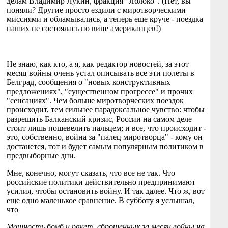
делам Владимир Лукин, фракция "Яблоко". (Нет, вы
поняли? Другие просто ездили с миротворческими
миссиями и обламывались, а теперь еще круче - поездка
наших не состоялась по вине американцев!)
Не знаю, как кто, а я, как редактор новостей, за этот
месяц войны очень устал описывать все эти полеты в
Белград, сообщения о "новых конструктивных
предложениях", "существенном прогрессе" и прочих
"сенсациях". Чем больше миротворческих поездок
происходит, тем сильнее парадоксальное чувство: чтобы
разрешить Балканский кризис, России на самом деле
стоит лишь пошевелить пальцем; и все, что происходит -
это, собственно, война за "палец миротворца" - кому он
достанется, тот и будет самым популярным политиком в
предвыборные дни.
Мне, конечно, могут сказать, что все не так. Что
российские политики действительно предпринимают
усилия, чтобы остановить войну. И так далее. Что ж, вот
еще одно маленькое сравнение. В субботу я услышал,
что
Мощность бомб и ракет, сброшенных за месяц войны на