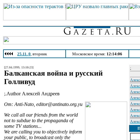
25.11. 0
, вторник
Московское время:
12:14:06
[27.04.1999, 13:10:23]
;
Балканская война и русский
Голливуд
Алек
Алек
Алек
;.Author Алексей Андреев
Алек
Алек
От: Anti-Nato, editor@antinato.org.yu
Алек
We call all our friends from the world
Алек
not to subdue to the propaganda of
Алек
some TV stations...
We are calling you to objectively inform
your public, to broadcast only the