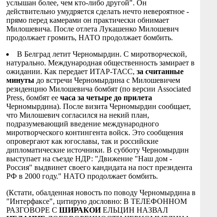
услышан более, чем кто-либо другой". Он
действительно умудряется сделать нечто невероятное -
прямо перед камерами он практически обнимает
Милошевича. После отлета Лукашенко Милошевич
продолжает громить, НАТО продолжает бомбить.
В Белград летит Черномырдин. С миротворческой,
натурально. Международная общественность замирает в
ожидании. Как передает ИТАР-ТАСС,
за считанные
минуты
до встречи Черномырдина с Милошевичем
резиденцию Милошевича бомбят (по версии Associated
Press, бомбят ее
часа за четыре до
прилета
Черномырдина). После визита Черномырдин сообщает,
что Милошевич согласился на некий план,
подразумевающий введение международного
миротворческого контингента войск. Это сообщения
опровергают как югославы, так и российские
дипломатические источники. В субботу Черномырдин
выступает на съезде НДР: "Движение "Наш дом -
Россия" выдвинет своего кандидата на пост президента
РФ в 2000 году." НАТО продолжает бомбить.
(Кстати, обалденная новость по поводу Черномырдина в
"Интерфаксе", цитирую дословно: В ТЕЛЕФОННОМ
РАЗГОВОРЕ С
ШИРАКОИ
ЕЛЬЦИН НАЗВАЛ