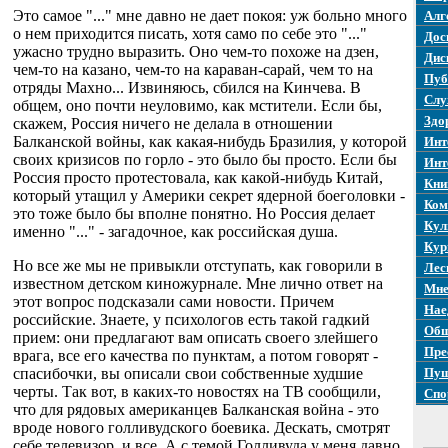
Это самое "..." мне давно не дает покоя: уж больно много
Алг
о нем приходится писать, хотя само по себе это "..."
Дос
ужасно трудно выразить. Оно чем-то похоже на дзен,
Дис
чем-то на казано, чем-то на караван-сарай, чем то на
Пуб
отряды Махно... Извиняюсь, сбился на Кинчева. В
Слу
общем, оно почти неуловимо, как мстители. Если бы,
Здо
скажем, Россия ничего не делала в отношении
Балканской войны, как какая-нибудь Бразилия, у которой
Инт
своих кризисов по горло - это было бы просто. Если бы
Инт
Россия просто протестовала, как какой-нибудь Китай,
Кни
который утащил у Америки секрет ядерной боеголовки -
Ком
это тоже было бы вполне понятно. Но Россия делает
Кул
именно "..." - загадочное, как российская душа.
Кур
Но все же мы не привыкли отступать, как говорили в
Лес
известном детском киножурнале. Мне лично ответ на
Мне
этот вопрос подсказали сами новости. Причем
Нае
российские. Знаете, у психологов есть такой гадкий
Общ
прием: они предлагают вам описать своего злейшего
Пре
врага, все его качества по пунктам, а потом говорят -
спасибочки, вы описали свои собственные худшие
Пуш
черты. Так вот, в каких-то новостях на ТВ сообщили,
Спо
что для рядовых американцев Балканская война - это
вроде нового голливудского боевика. Дескать, смотрят
себе телевизор, и все. А с темой Голливуда у меня давно