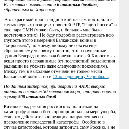
Югославию, эквивалентна
6 атомным бомбам
,
сброшенным на Хиросиму.
Этот красивый пропагандистский пассаж повторили в
самых первых позициях новостей РТР, "Радио России" и
еще пара СМИ (может быть, и больше - мне было
достаточно этих). Не буду подробно рассматривать всю
глупость этого измерения Балканской войны в
"хиросимах"; по-моему, любому не совсем еще
сбрендившему человеку понятно, что разрушенные
здания Белграда и лучевая болезнь жителей Хиросимы -
вещи просто несравнимые (от последствий воздействия
радиации не убежать даже следующим поколениям).
Между тем в выходные отмечали не только месяц
Балканской войны, но и
13-ю годовщину Чернобыля
:
По данным экспертов, при аварии на ЧАЭС выброс
радиации составил 50 миллионов кюри, что равнозначно
взрыву
500 атомных бомб
Казалось бы, реакция российских политиков на
катастрофу должна быть пропорциональна мере ущерба,
если это действительно реакция, направленная на
преодоление последствий катастрофы. Особенно в
случае катастрофы, которая затронула саму Россию, а не