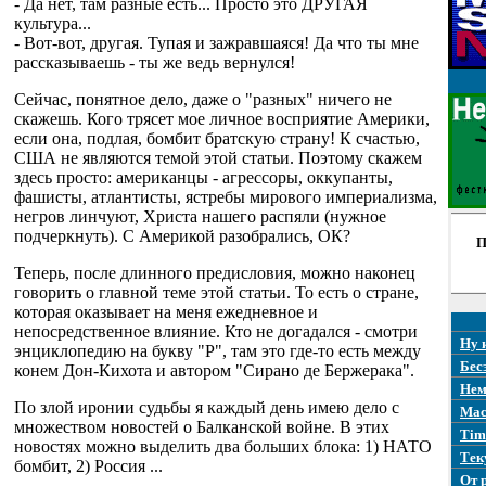
- Да нет, там разные есть... Просто это ДРУГАЯ
культура...
- Вот-вот, другая. Тупая и зажравшаяся! Да что ты мне
рассказываешь - ты же ведь вернулся!
Сейчас, понятное дело, даже о "разных" ничего не
скажешь. Кого трясет мое личное восприятие Америки,
если она, подлая, бомбит братскую страну! К счастью,
США не являются темой этой статьи. Поэтому скажем
здесь просто: американцы - агрессоры, оккупанты,
фашисты, атлантисты, ястребы мирового империализма,
негров линчуют, Христа нашего распяли (нужное
подчеркнуть). С Америкой разобрались, ОК?
П
Теперь, после длинного предисловия, можно наконец
говорить о главной теме этой статьи. То есть о стране,
которая оказывает на меня ежедневное и
непосредственное влияние. Кто не догадался - смотри
Ну 
энциклопедию на букву "Р", там это где-то есть между
Бес
конем Дон-Кихота и автором "Сирано де Бержерака".
Нем
По злой иронии судьбы я каждый день имею дело с
Mac
множеством новостей о Балканской войне. В этих
Tim
новостях можно выделить два больших блока: 1) НАТО
Тек
бомбит, 2) Россия ...
От 