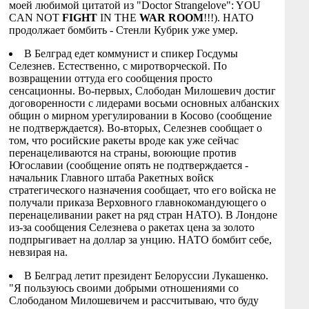
моей любимой цитатой из "Doctor Strangelove": YOU
CAN NOT
FIGHT
IN THE
WAR ROOM
!!!). НАТО
продолжает бомбить - Стенли Кубрик уже умер.
В Белград едет коммунист и спикер Госдумы
Селезнев. Естественно, с миротворческой. По
возвращении оттуда его сообщения просто
сенсационны. Во-первых, Слободан Милошевич достиг
договоренности с лидерами восьми основных албанских
общин о мирном урегулировании в Косово (сообщение
не подтверждается). Во-вторых, Селезнев сообщает о
том, что росийские ракеты вроде как уже сейчас
перенацеливаются на страны, воюющие против
Югославии (сообщение опять не подтверждается -
начальник Главного штаба Ракетных войск
стратегического назначения сообщает, что его войска не
получали приказа Верховного главнокомандующего о
перенацеливании ракет на ряд стран НАТО). В Лондоне
из-за сообщения Селезнева о ракетах цена за золото
подпрыгивает на доллар за унцию. НАТО бомбит себе,
невзирая на.
В Белград летит президент Белоруссии Лукашенко.
"Я пользуюсь своими добрыми отношениями со
Слободаном Милошевичем и рассчитываю, что буду