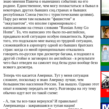
знаю мнения Павича о нынешних событиях на его
родине. Единственное, чем могу похвастаться: я бывал в
некоторых других бывших соц.странах и бывших
республиках Союза (чисто с туристическими целями).
Пару раз меня там называли "фашистом" и
"оккупантом", что вполне гармонировало с
написанными на стенах словами "Russian Army Go
Home". То, что написано это было по-английски,
придавало всей ситуации особую пикантность. Кроме
того, это подсказало мне выход из трудной ситуации,
сложившейся в аэропорту одной из бывших братских
стран: когда со мной принципиально отказались
говорить по-русски при досмотре багажа, я подошел к
другой стойке и заговорил по английски - в результате
чего был отведен на самолет под белы руки вообще безо
всякого досмотра.
Теперь что касается Америки. Тут у меня ситуация
сложнее, поскольку я знаю Америку лучше, чем
большинство населения России. Так вышло. Однако этот
опыт я никому передать не могу. Разговоры на эту тему
В
обычно идут вот по такой схеме:
- А, так ты все-таки вернулся? И правильно!
Американцы - зажравшаяся и тупая нация!