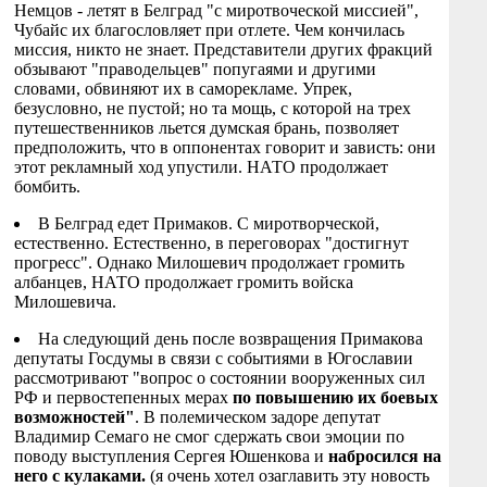
Немцов - летят в Белград "с миротвоческой миссией",
Чубайс их благословляет при отлете. Чем кончилась
миссия, никто не знает. Представители других фракций
обзывают "праводельцев" попугаями и другими
словами, обвиняют их в саморекламе. Упрек,
безусловно, не пустой; но та мощь, с которой на трех
путешественников льется думская брань, позволяет
предположить, что в оппонентах говорит и зависть: они
этот рекламный ход упустили. НАТО продолжает
бомбить.
В Белград едет Примаков. С миротворческой,
естественно. Естественно, в переговорах "достигнут
прогресс". Однако Милошевич продолжает громить
албанцев, НАТО продолжает громить войска
Милошевича.
На следующий день после возвращения Примакова
депутаты Госдумы в связи с событиями в Югославии
рассмотривают "вопрос о состоянии вооруженных сил
РФ и первостепенных мерах
по повышению их боевых
возможностей"
. В полемическом задоре депутат
Владимир Семаго не смог сдержать свои эмоции по
поводу выступления Сергея Юшенкова и
набросился на
него с кулаками.
(я очень хотел озаглавить эту новость