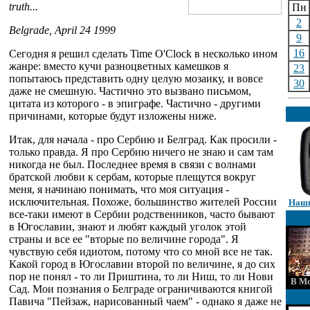
truth...
Пн
2
Belgrade, April 24 1999
9
16
Сегодня я решил сделать Time O'Clock в несколько ином
жанре: вместо кучи разноцветных камешков я
23
попытаюсь представить одну целую мозаику, и вовсе
30
даже не смешную. Частично это вызвано письмом,
цитата из которого - в эпиграфе. Частично - другими
причинами, которые будут изложены ниже.
Итак, для начала - про Сербию и Белград. Как просили -
только правда. Я про Сербию ничего не знаю и сам там
никогда не был. Последнее время в связи с волнами
братской любви к сербам, которые плещутся вокруг
меня, я начинаю понимать, что моя ситуация -
исключительная. Похоже, большинство жителей России
Наши
все-таки имеют в Сербии родственников, часто бывают
в Югославии, знают и любят каждый уголок этой
страны и все ее "вторые по величине города". Я
чувствую себя идиотом, потому что со мной все не так.
Какой город в Югославии второй по величине, я до сих
пор не понял - то ли Приштина, то ли Ниш, то ли Нови
В Мо
Сад. Мои познания о Белграде ограничиваются книгой
Павича "Пейзаж, нарисованный чаем" - однако я даже не