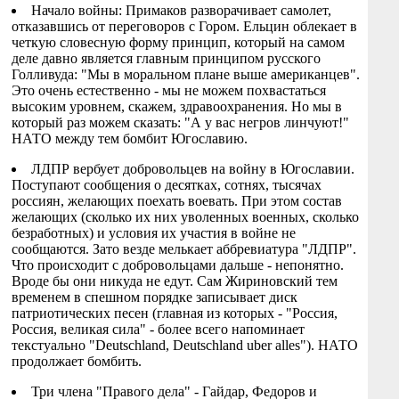
Начало войны: Примаков разворачивает самолет,
отказавшись от переговоров с Гором. Ельцин облекает в
четкую словесную форму принцип, который на самом
деле давно является главным принципом русского
Голливуда: "Мы в моральном плане выше американцев".
Это очень естественно - мы не можем похвастаться
высоким уровнем, скажем, здравоохранения. Но мы в
который раз можем сказать: "А у вас негров линчуют!"
НАТО между тем бомбит Югославию.
ЛДПР вербует добровольцев на войну в Югославии.
Поступают сообщения о десятках, сотнях, тысячах
россиян, желающих поехать воевать. При этом состав
желающих (сколько их них уволенных военных, сколько
безработных) и условия их участия в войне не
сообщаются. Зато везде мелькает аббревиатура "ЛДПР".
Что происходит с добровольцами дальше - непонятно.
Вроде бы они никуда не едут. Сам Жириновский тем
временем в спешном порядке записывает диск
патриотических песен (главная из которых - "Россия,
Россия, великая сила" - более всего напоминает
текстуально "Deutschland, Deutschland uber alles"). НАТО
продолжает бомбить.
Три члена "Правого дела" - Гайдар, Федоров и