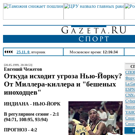
25.11. 0
, вторник
Московское время:
12:16:34
[28.05.1999, 20:30:53]
С
Евгений Чежегов
СПОР
Откуда исходит угроза Нью-Йорку?
Фору
От Миллера-киллера и "бешеных
La Ga
ESPN 
иноходцев"
CNN &
Cyber
ИНДИАНА - НЬЮ-ЙОРК
Socc
YAHO
В регулярном сезоне - 2:1
Спорт
(94:71, 108:95, 93:94)
Спор
ПРОГНОЗ - 4:2