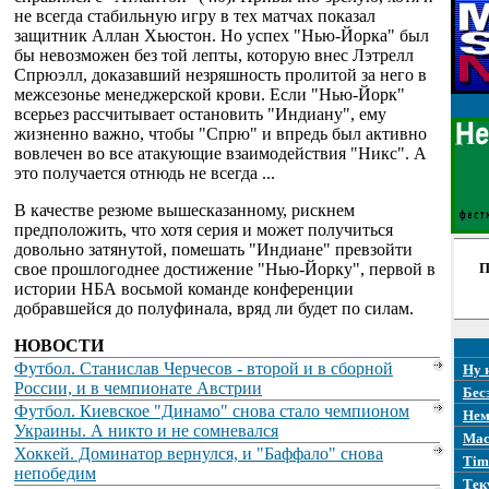
не всегда стабильную игру в тех матчах показал
защитник Аллан Хьюстон. Но успех "Нью-Йорка" был
бы невозможен без той лепты, которую внес Лэтрелл
Спрюэлл, доказавший незряшность пролитой за него в
межсезонье менеджерской крови. Если "Нью-Йорк"
всерьез рассчитывает остановить "Индиану", ему
жизненно важно, чтобы "Спрю" и впредь был активно
вовлечен во все атакующие взаимодействия "Никс". А
это получается отнюдь не всегда ...
В качестве резюме вышесказанному, рискнем
предположить, что хотя серия и может получиться
довольно затянутой, помешать "Индиане" превзойти
свое прошлогоднее достижение "Нью-Йорку", первой в
П
истории НБА восьмой команде конференции
добравшейся до полуфинала, вряд ли будет по силам.
НОВОСТИ
Футбол. Станислав Черчесов - второй и в сборной
Ну 
России, и в чемпионате Австрии
Бес
Футбол. Киевское "Динамо" снова стало чемпионом
Нем
Украины. А никто и не сомневался
Mac
Хоккей. Доминатор вернулся, и "Баффало" снова
Tim
непобедим
Тек