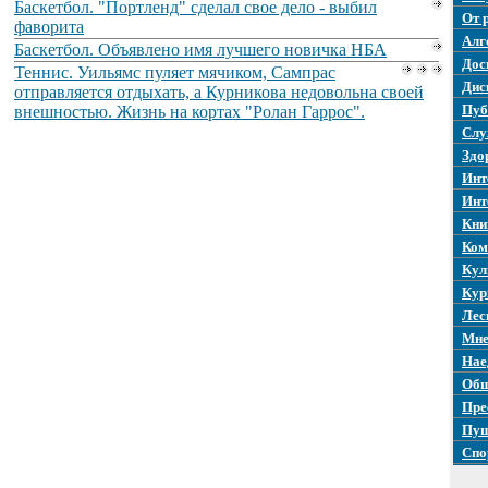
Баскетбол. "Портленд" сделал свое дело - выбил
От 
фаворита
Алг
Баскетбол. Объявлено имя лучшего новичка НБА
Дос
Теннис. Уильямс пуляет мячиком, Сампрас
Дис
отправляется отдыхать, а Курникова недовольна своей
Пуб
внешностью. Жизнь на кортах "Ролан Гаррос".
Слу
Здо
Инт
Инт
Кни
Ком
Кул
Кур
Лес
Мне
Нае
Общ
Пре
Пуш
Спо