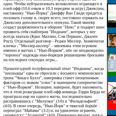
один. Чтобы нейтрализовать великолепно играющего в
плей-офф (10,6 очков и 10,3 передачи за игру) Джексона,
наставнику "Нью-Йорка" Джеффу Ван Ганди придется
поломать голову и, скорее всего, постоянно отряжать на
Джексона дополнительного опекуна. Такой маневр
создаст разреженность в обороне "Никс" и подарит шанс
проявить себя снайперам "Индиане", которых у нее
всегда хватало (Крис Маллин, Сэм Перкинс, Джален
Роуз). Отдельный разговор - Реджи Миллер. Знаменитая
кличка - "Миллер-киллер" - завоевана этим игроком
именно в матчах с "Нью-Йорком", ибо он неоднократно
"хоронил" надежды нью-йоркцев решающими бросками
на последних секундах игры...
Прошлогодний полуфинальный опыт "Индианы", когда
"иноходцы" едва не сбросили с восьмого чемпионского
трона "Чикаго Буллз", наверняка станет неоценимым
фактором со знаком "плюс" в нынешнем соперничестве
с "Нью-Йорком". Нелишне, наверное, будет напомнить,
что в этом розыгрыше плей-офф команда Лэрри Берда не
проиграла еще ни одного матча, последовательно
расправившись с "Милуоки" (3:0) и "Филадельфией"
В
(4:0). В свою очередь, "Нью-Йорк" в тяжелой борьбе
переиграл "Майами" (3:2) и, на удивление играючи,
справился с "Атлантой" (4:0). Привычно-зрелую, хотя и