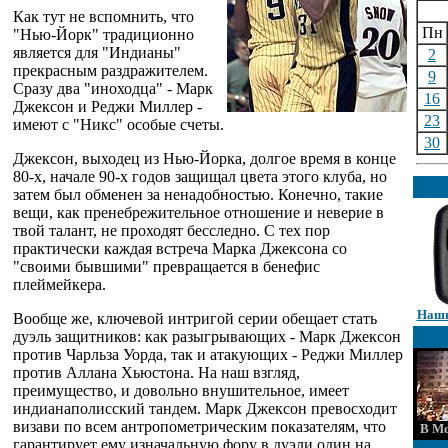
Как тут не вспомнить, что
Пн
"Нью-Йорк" традиционно
является для "Индианы"
2
прекрасным раздражителем.
9
Сразу два "иноходца" - Марк
16
Джексон и Реджи Миллер -
23
имеют с "Никс" особые счеты.
30
Джексон, выходец из Нью-Йорка, долгое время в конце
80-х, начале 90-х годов защищал цвета этого клуба, но
затем был обменен за ненадобностью. Конечно, такие
вещи, как пренебрежительное отношение и неверие в
твой талант, не проходят бесследно. С тех пор
практически каждая встреча Марка Джексона со
"своими бывшими" превращается в бенефис
плеймейкера.
Наши
Вообще же, ключевой интригой серии обещает стать
дуэль защитников: как разыгрывающих - Марк Джексон
против Чарльза Уорда, так и атакующих - Реджи Миллер
против Аллана Хьюстона. На наш взгляд,
преимущество, и довольно внушительное, имеет
индианаполисский тандем. Марк Джексон превосходит
визави по всем антропометрическим показателям, что
В Мо
гарантирует ему изначальную фору в дуэли один на