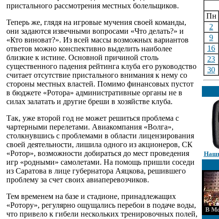
пристального рассмотрения местных болельщиков.
Пн
Теперь же, глядя на игровые мучения своей команды,
2
они задаются извечными вопросами «Что делать?» и
9
«Кто виноват?». Из всей массы возможных вариантов
16
ответов можно конспективно выделить наиболее
близкие к истине. Основной причиной столь
23
существенного падения рейтинга клуба его руководство
30
считает отсутствие пристального внимания к нему со
стороны местных властей. Помимо финансовых пустот
в бюджете «Ротора» административные органы не в
силах залатать и другие бреши в хозяйстве клуба.
Так, уже второй год не может решиться проблема с
чартерными перелетами. Авиакомпания «Волга»,
столкнувшись с проблемами в области лицензирования
своей деятельности, лишила одного из акционеров, СК
«Ротор», возможности добираться до мест проведения
Наши
игр «родными» самолетами. На помощь пришли соседи
из Саратова в лице губернатора Аяцкова, решившего
проблему за счет своих авиаперевозчиков.
Тем временем на базе и стадионе, принадлежащих
«Ротору», регулярно ощущались перебои в подаче воды,
В Мо
что привело к гибели нескольких тренировочных полей,