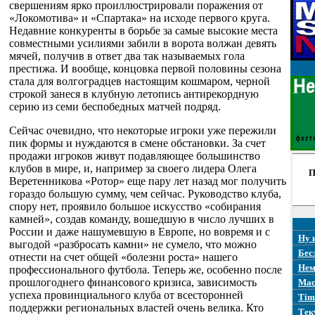
свершениям ярко проиллюстрировали поражения от
«Локомотива» и «Спартака» на исходе первого круга.
Недавние конкуренты в борьбе за самые высокие места
совместными усилиями забили в ворота волжан девять
мячей, получив в ответ два так называемых гола
престижа. И вообще, концовка первой половины сезона
стала для волгоградцев настоящим кошмаром, черной
строкой занеся в клубную летопись антирекордную
серию из семи беспобедных матчей подряд.
Сейчас очевидно, что некоторые игроки уже пережили
пик формы и нуждаются в смене обстановки. За счет
продажи игроков живут подавляющее большинство
клубов в мире, и, например за своего лидера Олега
П
Веретенникова «Ротор» еще пару лет назад мог получить
гораздо большую сумму, чем сейчас. Руководство клуба,
спору нет, проявило большое искусство «собирания
камней», создав команду, вошедшую в число лучших в
России и даже нашумевшую в Европе, но вовремя и с
Ну 
выгодой «разбросать камни» не сумело, что можно
Бес
отнести на счет общей «болезни роста» нашего
Нем
профессионального футбола. Теперь же, особенно после
прошлогоднего финансового кризиса, зависимость
Mac
успеха провинциального клуба от всесторонней
Tim
поддержки региональных властей очень велика. Кто
Тек