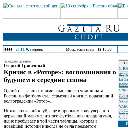
25.11. 0
, вторник
Московское время:
12:16:33
[03.08.1999, 20:03:50]
С
Георгий Гривенный
СПОР
Кризис в «Роторе»: воспоминания о
Фору
будущем в середине сезона
La Ga
ESPN 
CNN &
Одной из главных примет нынешнего чемпионата
России по футболу стал серьезный кризис, поразивший
Cyber
волгоградский «Ротор».
Socc
YAHO
Нижневолжский клуб, еще в прошлом году уверенно
Спорт
державший марку элитного футбольного предприятия,
Спор
ныне пребывает в той части таблицы, которая в
новейшей истории никогда не была предметом