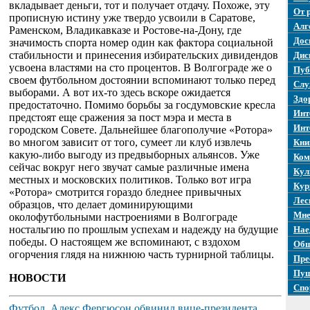
вкладывает деньги, тот и получает отдачу. Похоже, эту
От 
прописную истину уже твердо усвоили в Саратове,
Алг
Раменском, Владикавказе и Ростове-на-Дону, где
Дос
значимость спорта номер один как фактора социальной
стабильности и принесения избирательских дивидендов
Дис
усвоена властями на сто процентов. В Волгограде же о
Пуб
своем футбольном достоянии вспоминают только перед
Слу
выборами. А вот их-то здесь вскоре ожидается
Здо
предостаточно. Помимо борьбы за госдумовские кресла
Инт
предстоят еще сражения за пост мэра и места в
Инт
городском Совете. Дальнейшее благополучие «Ротора»
во многом зависит от того, сумеет ли клуб извлечь
Кни
какую-либо выгоду из предвыборных альянсов. Уже
Ком
сейчас вокруг него звучат самые различные имена
Кул
местных и московских политиков. Только вот игра
Кур
«Ротора» смотрится гораздо бледнее привычных
Лес
образцов, что делает доминирующими
Мне
околофутбольными настроениями в Волгограде
ностальгию по прошлым успехам и надежду на будущие
Нае
победы. О настоящем же вспоминают, с вздохом
Общ
огорчения глядя на нижнюю часть турнирной таблицы.
Пре
Пуш
НОВОСТИ
Спо
Футбол. Алекс Фергюсон обвинил вице-президента