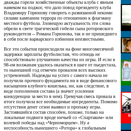
дважды горели хозяйственные объекты клуба с явным
намеком на поджог, что дало повод президенту клуба
Владимиру Горюнову говорить о развязанной некими
силами кампании террора по отношению к флагману
местного футбола. Зловещую актуальность эти слова
обрели в свете трагической гибели сына роторовского
руководителя -- Романа Горюнова, так и не пришедшего
в себя после варварского избиения неизвестными.
Все эти события происходили на фоне многомесячной
задержки зарплаты футболистам, что отнюдь не
способствовало улучшению качества их игры. И если в
98-ом волжанам удалось оказаться в шаге от пьедестала,
то нынешний год отмечен провалом всех высоких
устремлений. Надежды на успех с самого начала не
получили прочного фундамента ни в виде финансового
насыщения клубного кошелька, ни, как следствие, в
виде пополнения состава (а значит усиления
конкуренции за место в нем). Гремучая смесь провала в
итоге получила все необходимые ингредиенты. Помимо
отсутствия денег сезон выявил и пропажу игры.
Застоявшийся состав способен, похоже, только на
В
локальные подвиги вроде ничьей со «Спартаком» или
волевой победы над «Черноморцем». Ну а
неспособность нынешнего «Ротора» к глобальным