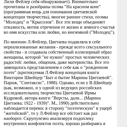
Лили Фейлер себя обнаруживает). Внимательно
прочитаны и разобраны поэма "На красном коне"
(программная вещь для понимания цветаевской
концепции творчества), многие ранние стихи, поэмы
"Молодец" и "Крысолов". Все эти вещи объединяет
отказность, мотив отречения от жизни и земного счастья
во имя искусства или любви, но внеземной ("Молодец").
По мнению Л.Фейлер, Цветаева подавляла в себе
нереализованные желания - прежде всего сексуального
свойства - и создавала собственный иллюзорный образ
женщины, которой "не нужно" простых человеческих
радостей: любви, общения, даже материнства. Все это
замещалось представлением о себе как о "рожденном
поэте" (критикуемая Л.Фейлер концепция книги
Виктории Швейцер "Быт и бытие Марины Цветаевой".
Париж, "Синтаксис", 1988). Однако, если у В.Швейцер
(как, возможно, и у одной из ведущих российских
исследовательниц творчества Цветаевой Ирмы
Кудровой, автора книги "Версты, дали... (Марина
Цветаева; 1922 - 1939)". М., 1990) действительно
наблюдается перекос в сторону "поэтическую" в ущерб
"житейской", то у Л.Фейлер все обстоит как раз
наоборот. Скрупулезно анализируя подоплеку
внутренних конфликтов поэта, хорошо разбираясь в