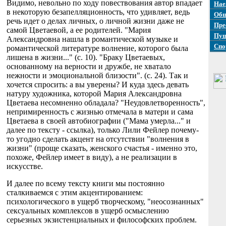
Видимо, невольно по ходу повествования автор впадает
Нае
в некоторую безапелляционность, что удивляет, ведь
Общ
речь идет о делах личных, о личной жизни даже не
Пре
самой Цветаевой, а ее родителей. "Мария
Пуш
Александровна нашла в романтической музыке и
Спо
романтической литературе волнение, которого была
лишена в жизни..." (с. 10). "Браку Цветаевых,
основанному на верности и дружбе, не хватало
нежности и эмоциональной близости". (с. 24). Так и
хочется спросить: а вы уверены? И куда здесь девать
натуру художника, которой Мария Александровна
Цветаева несомненно обладала? "Неудовлетворенность",
непримиренность с жизнью отмечала в матери и сама
Цветаева в своей автобиографии ("Мама умерла..." и
далее по тексту - ссылка), только Лили Фейлер почему-
то угодно сделать акцент на отсутствии "волнения в
жизни" (проще сказать, женского счастья - именно это,
похоже, Фейлер имеет в виду), а не реализации в
искусстве.
И далее по всему тексту книги мы постоянно
сталкиваемся с этим акцентированием:
психологического в ущерб творческому, "неосознанных"
сексуальных комплексов в ущерб осмыслению
серьезных экзистенциальных и философских проблем.