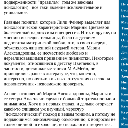
подверженности "правилам" (тем же законам
Ну 
психологии) - все-таки явление исключительное и
Бес
уникальное.
Нем
Главные понятия, которые Лили Фейлер выделяет для
Mac
психологической характеристики Марины Цветаевой -
Tim
болезненный нарциссизм и депрессия. И то, и другое, по
Тек
мнению исследовательницы, было следствием
От 
недостатка материнской любви, что, в свою очередь,
Алг
объяснялось жизненной неудачей матери, Марии
Дос
Александровны, ее несчастной любовью и
нереализовавшимся призванием пианистки. Некоторые
Дис
документы, относящиеся к детству Цветаевой, в
Пуб
частности, дневниковые записи М.А.Мейн, не
Слу
приводились ранее в литературе, что, конечно,
Здо
интересно, но опять-таки - из-за отсутствия ссылок на
Инт
первоисточник - невозможно проверить.
Инт
Анализ отношений Марии Александровны, Марины и
Кни
ее сестры Анастасии сделан с большой тщательностью и
Ком
вниманием. Хотя и в первых главах, и дальше огорчает
Кул
какой-то слишком уж научный, чересчур
Кур
"психологический" подход к вещам тонким, а потому не
Лес
поддающимся однозначному объяснению, к вопросам не
только личной психологии, но психологии творчества.
Мне