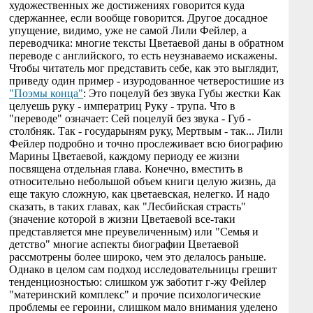
художественных же достижениях говорится куда
сдержаннее, если вообще говорится. Другое досадное
упущение, видимо, уже не самой Лили Фейлер, а
переводчика: многие тексты Цветаевой даны в обратном
переводе с английского, то есть неузнаваемо искажены.
Чтобы читатель мог представить себе, как это выглядит,
приведу один пример - изуродованное четверостишие из
"Поэмы конца"
: Это поцелуй без звука Губы жестки Как
целуешь руку - императриц Руку - трупа. Что в
"переводе" означает: Сей поцелуй без звука - Губ -
столбняк. Так - государыням руку, Мертвым - так... Лили
Фейлер подробно и точно прослеживает всю биографию
Марины Цветаевой, каждому периоду ее жизни
посвящена отдельная глава. Конечно, вместить в
относительно небольшой объем книги целую жизнь, да
еще такую сложную, как цветаевская, нелегко. И надо
сказать, в таких главах, как "Лесбийская страсть"
(значение которой в жизни Цветаевой все-таки
представляется мне преувеличенным) или "Семья и
детство" многие аспекты биографии Цветаевой
рассмотрены более широко, чем это делалось раньше.
Однако в целом сам подход исследовательницы грешит
тенденциозностью: слишком уж заботит г-жу Фейлер
"материнский комплекс" и прочие психологические
проблемы ее героини, слишком мало внимания уделено