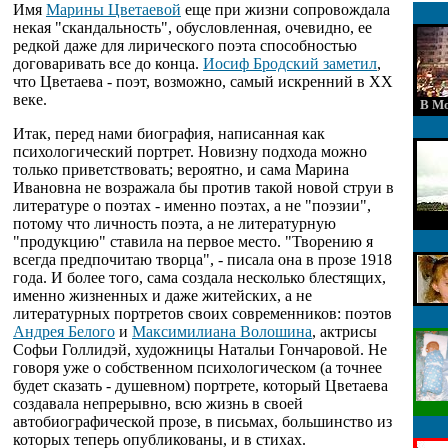
Имя
Марины Цветаевой
еще при жизни сопровождала
некая "скандальность", обусловленная, очевидно, ее
редкой даже для лирического поэта способностью
договаривать все до конца.
Иосиф Бродский заметил
,
что Цветаева - поэт, возможно, самый искренний в ХХ
веке.
В Мо
Итак, перед нами биография, написанная как
психологический портрет. Новизну подхода можно
только приветствовать; вероятно, и сама Марина
Ивановна не возражала бы против такой новой струи в
литературе о поэтах - именно поэтах, а не "поэзии",
потому что личность поэта, а не литературную
"продукцию" ставила на первое место. "Творению я
всегда предпочитаю творца", - писала она в прозе 1918
года. И более того, сама создала несколько блестящих,
именно жизненных и даже житейских, а не
литературных портретов своих современников: поэтов
Андрея Белого
и
Максимилиана Волошина
, актрисы
Софьи Голлидэй, художницы Натальи Гончаровой. Не
говоря уже о собственном психологическом (а точнее
будет сказать - душевном) портрете, который Цветаева
создавала непрерывно, всю жизнь в своей
автобиографической прозе, в письмах, большинство из
которых теперь опубликованы, и в стихах.