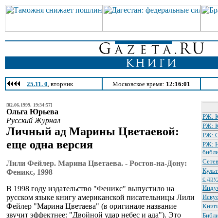
25.11. 0
, вторник
Московское время:
12:16:01
[02.06.1999, 19:34:57]
Ольга Юрьева
РЖ: 
Русский Журнал
РЖ: 
Личный ад Марины Цветаевой:
РЖ: 
еще одна версия
РЖ: 
библ
Сетев
Лили Фейлер. Марина Цветаева. - Ростов-на-Дону:
Культ
Феникс, 1998
с дру
Инду
В 1998 году издательство "Феникс" выпустило на
русском языке книгу американской писательницы Лили
Искус
Фейлер "Марина Цветаева" (в оригинале название
Книг
звучит эффектнее: "Двойной удар небес и ада"). Это
Библ