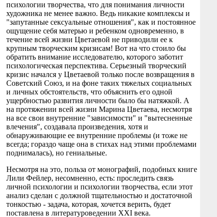
психологии творчества, что для понимания личности
художника не менее важно. Ведь никакие комплексы и
"запутанные сексуальные отношения", как и постоянное
ощущение себя матерью и ребенком одновременно, в
течение всей жизни Цветаевой не приводили ее к
крупным творческим кризисам! Вот на что стоило бы
обратить внимание исследователю, которого заботит
психологическая перспектива. Серьезный творческий
кризис начался у Цветаевой только после возвращения в
Советский Союз, и на фоне таких тяжелых социальных
и личных обстоятельств, что объяснить его одной
ущербностью развития личности было бы натяжкой. А
на протяжении всей жизни Марина Цветаева, несмотря
на все свои внутренние "зависимости" и "вытесненные
влечения", создавала произведения, хотя и
обнаруживающие ее внутренние проблемы (и тоже не
всегда; гораздо чаще она в стихах над этими проблемами
поднималась), но гениальные.
Несмотря на это, польза от монографий, подобных книге
Лили Фейлер, несомненно, есть: проследить связь
личной психологии и психологии творчества, если этот
анализ сделан с должной тщательностью и достаточной
тонкостью - задача, которая, хочется верить, будет
поставлена в литературоведении XXI века.