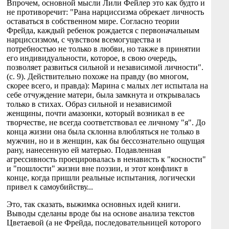
Впрочем, основной мысли Лили Фейлер это как будто и
не противоречит: "Рана нарциссизма обрекает личность
оставаться в собственном мире. Согласно теории
Фрейда, каждый ребенок рождается с первоначальным
нарциссизмом, с чувством всемогущества и
потребностью не только в любви, но также в принятии
его индивидуальности, которое, в свою очередь,
позволяет развиться сильной и независимой личности".
(с. 9). Действительно похоже на правду (во многом,
скорее всего, и правда): Марина с малых лет испытала на
себе отчуждение матери, была замкнута и открывалась
только в стихах. Образ сильной и независимой
женщины, почти амазонки, который возникал в ее
творчестве, не всегда соответствовал ее личному "я". До
конца жизни она была склонна влюбляться не только в
мужчин, но и в женщин, как бы бессознательно ощущая
рану, нанесенную ей матерью. Подавленная
агрессивность проецировалась в ненависть к "косности"
и "пошлости" жизни вне поэзии, и этот конфликт в
конце, когда пришли реальные испытания, логически
привел к самоубийству...
Это, так сказать, выжимка основных идей книги.
Выводы сделаны вроде бы на основе анализа текстов
Цветаевой (а не Фрейда, последовательницей которого