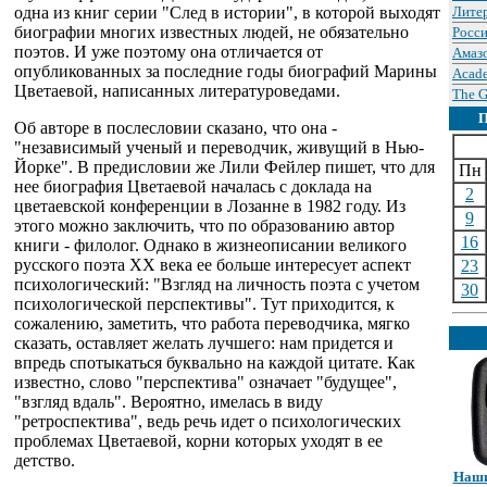
одна из книг серии "След в истории", в которой выходят
Лите
биографии многих известных людей, не обязательно
Росси
поэтов. И уже поэтому она отличается от
Амаз
опубликованных за последние годы биографий Марины
Acade
Цветаевой, написанных литературоведами.
The G
Об авторе в послесловии сказано, что она -
"независимый ученый и переводчик, живущий в Нью-
Йорке". В предисловии же Лили Фейлер пишет, что для
Пн
нее биография Цветаевой началась с доклада на
2
цветаевской конференции в Лозанне в 1982 году. Из
9
этого можно заключить, что по образованию автор
16
книги - филолог. Однако в жизнеописании великого
русского поэта ХХ века ее больше интересует аспект
23
психологический: "Взгляд на личность поэта с учетом
30
психологической перспективы". Тут приходится, к
сожалению, заметить, что работа переводчика, мягко
сказать, оставляет желать лучшего: нам придется и
впредь спотыкаться буквально на каждой цитате. Как
известно, слово "перспектива" означает "будущее",
"взгляд вдаль". Вероятно, имелась в виду
"ретроспектива", ведь речь идет о психологических
проблемах Цветаевой, корни которых уходят в ее
детство.
Наши