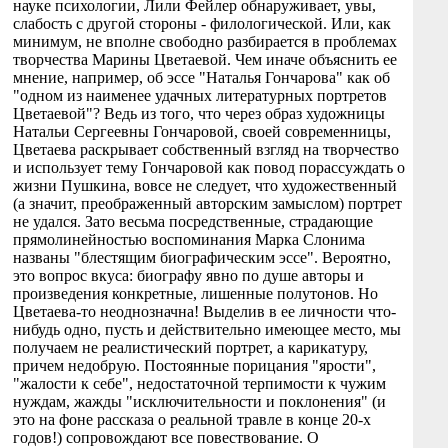
науке психологии, Лили Фейлер обнаруживает, увы,
слабость с другой стороны - филологической. Или, как
минимум, не вполне свободно разбирается в проблемах
творчества Марины Цветаевой. Чем иначе объяснить ее
мнение, например, об эссе "Наталья Гончарова" как об
"одном из наименее удачных литературных портретов
Цветаевой"? Ведь из того, что через образ художницы
Натальи Сергеевны Гончаровой, своей современницы,
Цветаева раскрывает собственный взгляд на творчество
и использует тему Гончаровой как повод порассуждать о
жизни Пушкина, вовсе не следует, что художественный
(а значит, преображенный авторским замыслом) портрет
не удался. Зато весьма посредственные, страдающие
прямолинейностью воспоминания Марка Слонима
названы "блестящим биографическим эссе". Вероятно,
это вопрос вкуса: биографу явно по душе авторы и
произведения конкретные, лишенные полутонов. Но
Цветаева-то неоднозначна! Выделив в ее личности что-
нибудь одно, пусть и действительно имеющее место, мы
получаем не реалистический портрет, а карикатуру,
причем недобрую. Постоянные порицания "ярости",
"жалости к себе", недостаточной терпимости к чужим
нуждам, жажды "исключительности и поклонения" (и
это на фоне рассказа о реальной травле в конце 20-х
годов!) сопровождают все повествование. О