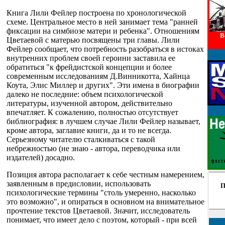
Книга Лили Фейлер построена по хронологической
схеме. Центральное место в ней занимает тема "ранней
фиксации на симбиозе матери и ребенка". Отношениям
В
Цветаевой с матерью посвящены три главы. Лили
Фейлер сообщает, что потребность разобраться в истоках
внутренних проблем своей героини заставила ее
обратиться "к фрейдистской концепции и более
современным исследованиям Д.Винникотта, Хайнца
Коута, Элис Миллер и других". Эти имена в биографии
далеко не последние: объем психологической
литературы, изученной автором, действительно
впечатляет. К сожалению, полностью отсутствует
библиография: в лучшем случае Лили Фейлер называет,
кроме автора, заглавие книги, да и то не всегда.
Серьезному читателю сталкиваться с такой
небрежностью (не знаю - автора, переводчика или
издателей) досадно.
Позиция автора располагает к себе честным намерением,
заявленным в предисловии, использовать
П
психологические термины "столь умеренно, насколько
это возможно", и опираться в основном на внимательное
прочтение текстов Цветаевой. Значит, исследователь
понимает, что имеет дело с поэтом, который - при всей