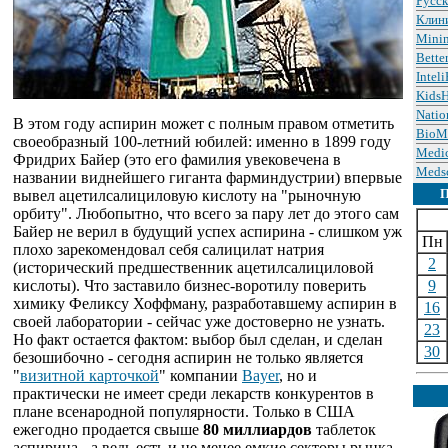
Русс
Клин
Minin
Bette
Intel
KidsH
Natio
В этом году аспирин может с полным правом отметить
BioM
своеобразный 100-летний юбилей: именно в 1899 году
Medic
Фридрих Байер (это его фамилия увековечена в
Meds
названии виднейшего гиганта фарминдустрии) впервые
вывел ацетилсалициловую кислоту на "рыночную
орбиту". Любопытно, что всего за пару лет до этого сам
Байер не верил в будущий успех аспирина - слишком уж
Пн
плохо зарекомендовал себя салицилат натрия
2
(исторический предшественник ацетилсалициловой
кислоты). Что заставило бизнес-воротилу поверить
9
химику Феликсу Хоффману, разработавшему аспирин в
16
своей лаборатории - сейчас уже достоверно не узнать.
23
Но факт остается фактом: выбор был сделан, и сделан
30
безошибочно - сегодня аспирин не только является
"
визитной карточкой
" компании
Bayer
, но и
практически не имеет среди лекарств конкурентов в
плане всенародной популярности. Только в США
ежегодно продается свыше
80 миллиардов
таблеток
аспирина - а ведь есть и не менее емкие секторы рынка