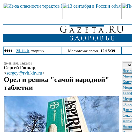
25.11. 0
, вторник
Московское время:
12:15:39
[20.08.1999, 19:12:43]
М
Сергей Гончар
,
Все л
<
sergey@rvh.khv.ru
>
Мама
Орел и решка "самой народной"
Конт
таблетки
Меди
Теле
Меди
Обзо
Для с
Сексо
Фарм
Ново