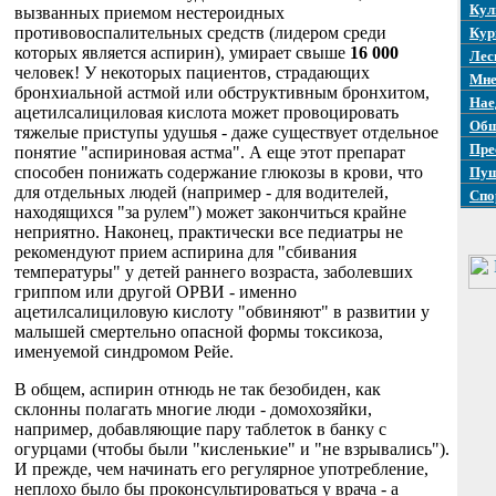
Кул
вызванных приемом нестероидных
противовоспалительных средств (лидером среди
Кур
которых является аспирин), умирает свыше
16 000
Лес
человек! У некоторых пациентов, страдающих
Мне
бронхиальной астмой или обструктивным бронхитом,
Нае
ацетилсалициловая кислота может провоцировать
Общ
тяжелые приступы удушья - даже существует отдельное
Пре
понятие "аспириновая астма". А еще этот препарат
способен понижать содержание глюкозы в крови, что
Пуш
для отдельных людей (например - для водителей,
Спо
находящихся "за рулем") может закончиться крайне
неприятно. Наконец, практически все педиатры не
рекомендуют прием аспирина для "сбивания
температуры" у детей раннего возраста, заболевших
гриппом или другой ОРВИ - именно
ацетилсалициловую кислоту "обвиняют" в развитии у
малышей смертельно опасной формы токсикоза,
именуемой синдромом Рейе.
В общем, аспирин отнюдь не так безобиден, как
склонны полагать многие люди - домохозяйки,
например, добавляющие пару таблеток в банку с
огурцами (чтобы были "кисленькие" и "не взрывались").
И прежде, чем начинать его регулярное употребление,
неплохо было бы проконсультироваться у врача - а