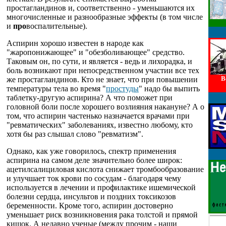
простагландинов и, соответственно - уменьшаются их
многочисленные и разнообразные эффекты (в том числе
и
про
воспалительные).
Аспирин хорошо известен в народе как
"жаропонижающее" и "обезболивающее" средство.
Таковым он, по сути, и является - ведь и лихорадка, и
боль возникают при непосредственном участии все тех
В
же простагландинов. Кто не знает, что при повышении
температуры тела во время "
простуды
" надо бы выпить
таблетку-другую аспирина? А что поможет при
головной боли после хорошего возлияния накануне? А о
том, что аспирин частенько назначается врачами при
"ревматических" заболеваниях, известно любому, кто
хотя бы раз слышал слово "ревматизм".
Однако, как уже говорилось, спектр применения
аспирина на самом деле значительно более широк:
ацетилсалициловая кислота снижает тромбообразование
и улучшает ток крови по сосудам - благодаря чему
используется в лечении и профилактике ишемической
болезни сердца, инсультов и поздних токсикозов
беременности. Кроме того, аспирин достоверно
уменьшает риск возникновения рака толстой и прямой
кишок. А недавно ученые (между прочим - наши