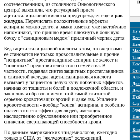
П
соотечественники, из столичного Онкологического
центра) выяснили, что регулярный прием
ацетилсалициловой кислоты предупреждает еще и
рак
желудка
. Перечислять положительные эффекты
аспирина можно долго, а рамки заметки уже настойчиво
Ну 
напоминают, что пришло время плюхнуть в большую
бочку с "салициловым медом" приличный черпак дегтя.
Бес
Нем
Беда ацетилсалициловой кислоты в том, что жертвами
Mac
ее становятся не только провоспалительные и прочие
Tim
"неприятные" простагландины: аспирин не жалеет и
Тек
"полезных" представителей этого семейства. В
От 
частности, подавляя синтез защитных простагландинов
в слизистой желудка, ацетилсалициловая кислота
Алг
вызывает у пациентов целую кучу побочных эффектов-
Дос
начиная от тошноты и болей в подложечной области, и
Дис
заканчивая образованием в этой самой слизистой
Пуб
серьезно кровоточащих эрозий и даже язв. Усиление
Слу
кровоточивости - вообще "конек" аспирина, и особенно
Здо
опасен этот его эффект для людей, имеющих
наследственно обусловленное или приобретенное
Инт
снижение свертывающей способности крови.
Инт
Кни
По данным американских эпидемиологов, ежегодно
Ком
только в США от "желудочных" осложнений,