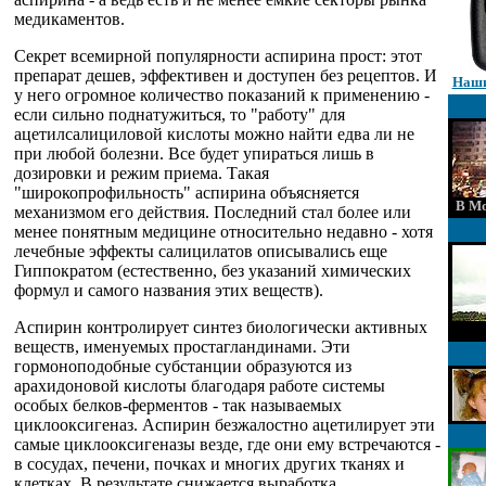
медикаментов.
Секрет всемирной популярности аспирина прост: этот
препарат дешев, эффективен и доступен без рецептов. И
Наши
у него огромное количество показаний к применению -
если сильно поднатужиться, то "работу" для
ацетилсалициловой кислоты можно найти едва ли не
при любой болезни. Все будет упираться лишь в
дозировки и режим приема. Такая
"широкопрофильность" аспирина объясняется
В Мо
механизмом его действия. Последний стал более или
менее понятным медицине относительно недавно - хотя
лечебные эффекты салицилатов описывались еще
Гиппократом (естественно, без указаний химических
формул и самого названия этих веществ).
Аспирин контролирует синтез биологически активных
веществ, именуемых простагландинами. Эти
гормоноподобные субстанции образуются из
арахидоновой кислоты благодаря работе системы
особых белков-ферментов - так называемых
циклооксигеназ. Аспирин безжалостно ацетилирует эти
самые циклооксигеназы везде, где они ему встречаются -
в сосудах, печени, почках и многих других тканях и
клетках. В результате снижается выработка