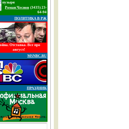
пузыря
Роман Чеснов
(3435) 23-
64-94
ПОЛИТИКА В РЖ
ойна. Отставка. Все про
август!
MSNBC.RU
ПРАЗДНИК