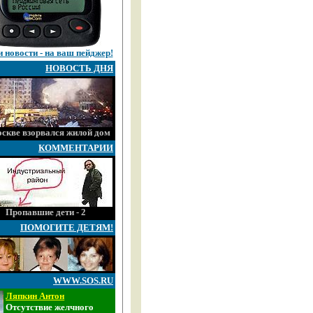
 новости - на ваш пейджер!
НОВОСТЬ ДНЯ
скве взорвался жилой дом
КОММЕНТАРИИ
Пропавшие дети - 2
ПОМОГИТЕ ДЕТЯМ!
WWW.SOS.RU
Ляпкин Антон
Отсутствие желчного