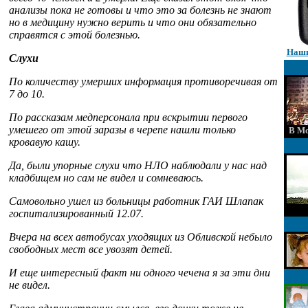
анализы пока не готовы и что это за болезнь не знают
но в медицину нужно верить и что они обязательно
справятся c этой болезнью.
Наши
Слухи
По количеству умерших информация противоречивая от
7 до 10.
По рассказам медперсонала при вскрытии первого
умешего от этой заразы в черепе нашли только
В Мо
кровавую кашу.
Да, были упорные слухи что НЛО наблюдали у нас над
кладбищем но сам не видел и сомневаюсь.
Самовольно ушел из больницы работник ГАИ Шлапак
госпитализированный 12.07.
Вчера на всех автобусах уходящих из Обливской небыло
свободных мест все увозят детей.
И еще интересный факт ни одного чечена я за эти дни
не видел.