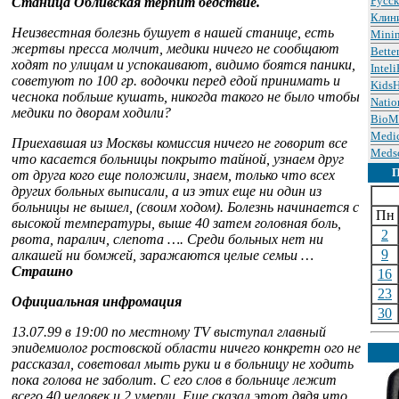
Русс
Станица Обливская терпит бедствие.
Клин
Неизвестная болезнь бушует в нашей станице, есть
Minin
жертвы пресса молчит, медики ничего не сообщают
Bette
ходят по улицам и успокаивают, видимо боятся паники,
Intel
советуют по 100 гр. водочки перед едой принимать и
KidsH
чеснока побльше кушать, никогда такого не было чтобы
Natio
медики по дворам ходили?
BioM
Medic
Приехавшая из Москвы комиссия ничего не говорит все
Meds
что касается больницы покрыто тайной, узнаем друг
от друга кого еще положили, знаем, только что всех
других больных выписали, а из этих еще ни один из
больницы не вышел, (своим ходом). Болезнь начинается с
Пн
высокой температуры, выше 40 затем головная боль,
2
рвота, паралич, слепота …. Среди больных нет ни
9
алкашей ни бомжей, заражаются целые семьи …
Страшно
16
23
Официальная инфромация
30
13.07.99 в 19:00 по местному TV выступал главный
эпидемиолог ростовской области ничего конкретн ого не
рассказал, советовал мыть руки и в больницу не ходить
пока голова не заболит. C его слов в больнице лежит
всего 40 человек и 2 умерли. Еще сказал этот дядя что