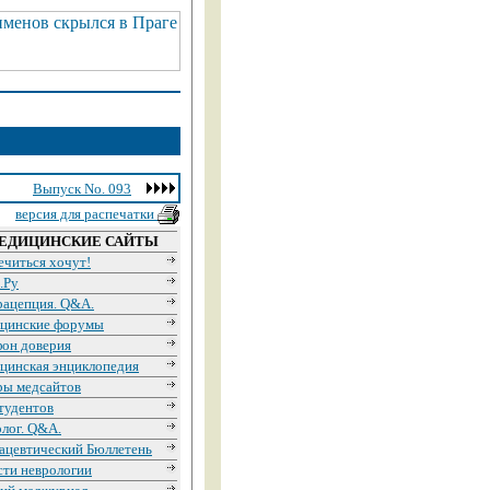
Выпуск No. 093
версия для распечатки
ЕДИЦИНСКИЕ САЙТЫ
ечиться хочут!
.Ру
рацепция. Q&A.
цинские форумы
фон доверия
цинская энциклопедия
ры медсайтов
тудентов
лог. Q&A.
ацевтический Бюллетень
сти неврологии