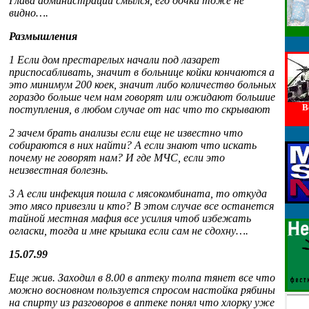
Глава администрации смылся, его дочки тоже не
видно….
Размышления
1 Если дом престарелых начали под лазарет
приспосабливать, значит в больнице койки кончаются а
это минимум 200 коек, значит либо количество больных
гораздо больше чем нам говорят или ожидают большие
В
поступления, в любом случае от нас что то скрывают
2 зачем брать анализы если еще не известно что
cобираются в них найти? А если знают что искать
почему не говорят нам? И где МЧС, если это
неизвестная болезнь.
3 А если инфекция пошла с мясокомбината, то откуда
это мясо привезли и кто? В этом случае все останется
тайной местная мафия все усилия чтоб избежать
огласки, тогда и мне крышка если сам не сдохну….
15.07.99
Еще жив. Заходил в 8.00 в аптеку толпа тянет все что
можно восновном пользуется спросом настойка рябины
на спирту из разговоров в аптеке понял что хлорку уже