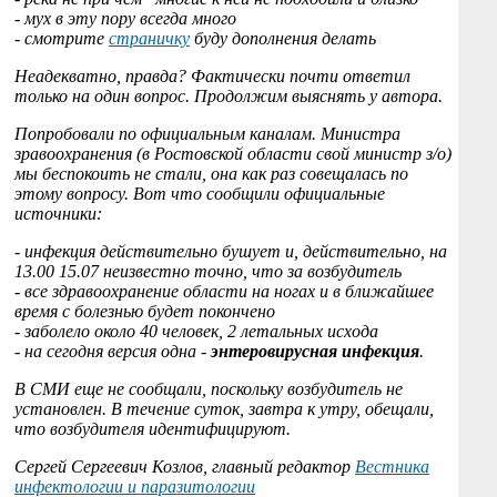
- мух в эту пору всегда много
- смотрите
страничку
буду дополнения делать
Неадекватно, правда? Фактически почти ответил
только на один вопрос. Продолжим выяснять у автора.
Попробовали по официальным каналам. Министра
зравоохранения (в Ростовской области свой министр з/о)
мы беспокоить не стали, она как раз совещалась по
этому вопросу. Вот что сообщили официальные
источники:
- инфекция действительно бушует и, действительно, на
13.00 15.07 неизвестно точно, что за возбудитель
- все здравоохранение области на ногах и в ближайшее
время с болезнью будет покончено
- заболело около 40 человек, 2 летальных исхода
- на сегодня версия одна -
энтеровирусная инфекция
.
В СМИ еще не сообщали, поскольку возбудитель не
установлен. В течение суток, завтра к утру, обещали,
что возбудителя идентифицируют.
Сергей Сергеевич Козлов, главный редактор
Вестника
инфектологии и паразитологии