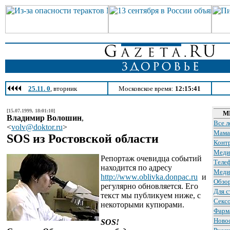
25.11. 0
, вторник
Московское время:
12:15:41
[15.07.1999, 18:01:10]
М
Владимир Волошин
,
Все л
<
volv@doktor.ru
>
Мама
SOS из Ростовской области
Конт
Меди
Репортаж очевидца событий
Теле
находится по адресу
Меди
http://www.oblivka.donpac.ru
и
Обзо
регулярно обновляется. Его
Для с
текст мы публикуем ниже, с
Сексо
некоторыми купюрами.
Фарм
Ново
SOS!