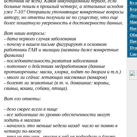
источник не ясен). Каков инкубационный период, если
Кул
больные пошли в прошлый четверг, а летальных исходов
Кур
уже 7-10? Отправили уточняющие конкретные вопросы
Лес
автору, но ответы получили не по существу, что еще
Мне
более пошатнуло уверенность в достоверности данных.
Нае
Вот наши вопросы:
Общ
- дата первого случая заболевания
Пре
- почему в вашем письме фигурируют в основном
Пуш
работники ГАИ и милиции (названы даже конкретные
Спо
фамилии)
- последовательность развития заболевания
- поточнее о действиях медработников (данные
противоречивы: маски, хлорка, ходят по дворам и т.п.)
- много ли сейчас летающих насекомых (комаров)
- болеют ли животные (в т. ч. домашние: коровы,
свиньи, кошки, собаки, птица).
Вот его ответы:
- дело скорее всего в пище
- все заболевшие по уровню обеспеченности могут
ходить в магазин
- началось это меньше недели назад число не помню в
четверг по-моему
- река не при чем многие к ней не подходили и близко