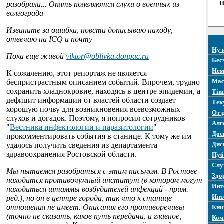
П
разобрали... Опять появляются слухи о военных из
волгограда
Извините за ошибки, новсти дописываю находу,
отвечаю на ICQ и почту
Ну 
Пока еще живой
viktor@oblivka.donpac.ru
Бес
Нем
К сожалению, этот репортаж не является
Mac
беспристрастным описанием событий. Впрочем, трудно
сохранить хладнокровие, находясь в центре эпидемии, а
Tim
дефицит информации от властей области создает
Тек
хорошую почву для возникновения всевозможных
От 
слухов и догадок. Поэтому, я попросил сотрудников
Алг
"
Вестника инфектологии и паразитологии
"
Дос
прокомментировать события в станице. К тому же им
Дис
удалось получить сведения из департамента
здравоохранения Ростовской области.
Пуб
Слу
Мы пытаемся разобраться с этим письмом. В Ростове
Здо
находится противочумный институт (в котором могут
Инт
находиться штаммы возбудителей инфекций - прим.
Инт
ред.), но он в центре города, так что к станице
отношения не имеет. Описания его противоречивы
Кни
(точно не сказать, каков путь передачи, и главное,
Ком