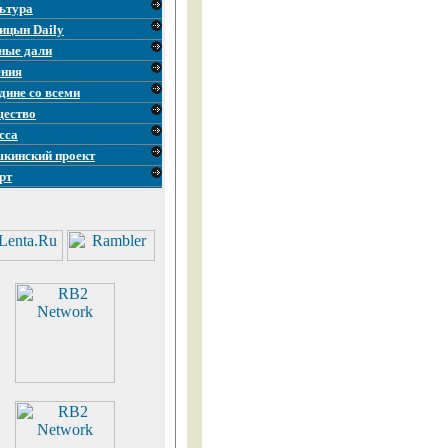
ьтура
ицын Daily
ные дали
ния
дине со всеми
ество
сса
кинский проект
рт