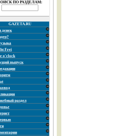
ОИСК ПО РАЗДЕЛАМ:
GAZETA.RU
и денек
эдер?
узыка
ht Frei
e o'clock
ущий выпуск
редакции
оритм
ье
ковод
ликация
жебный раздел
ровье
ернет
ервью
ги
ментарии