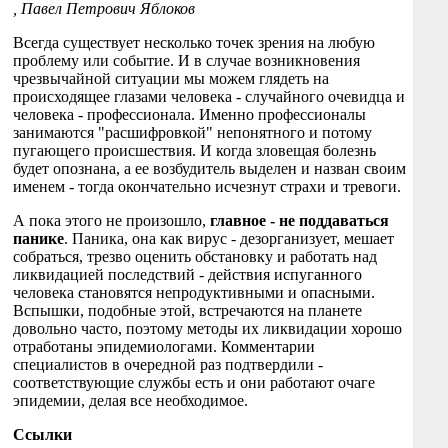
, Павел Петрович Яблоков
Всегда существует несколько точек зрения на любую
проблему или событие. И в случае возникновения
чрезвычайной ситуации мы можем глядеть на
происходящее глазами человека - случайного очевидца и
человека - профессионала. Именно профессионалы
занимаются "расшифровкой" непонятного и потому
пугающего происшествия. И когда зловещая болезнь
будет опознана, а ее возбудитель выделен и назван своим
именем - тогда окончательно исчезнут страхи и тревоги.
А пока этого не произошло,
главное - не поддаваться
панике
. Паника, она как вирус - дезорганизует, мешает
собраться, трезво оценить обстановку и работать над
ликвидацией последствий - действия испуганного
человека становятся непродуктивными и опасными.
Вспышки, подобные этой, встречаются на планете
довольно часто, поэтому методы их ликвидации хорошо
отработаны эпидемиологами. Комментарии
специалистов в очередной раз подтвердили -
соответствующие службы есть и они работают очаге
эпидемии, делая все необходимое.
Ссылки