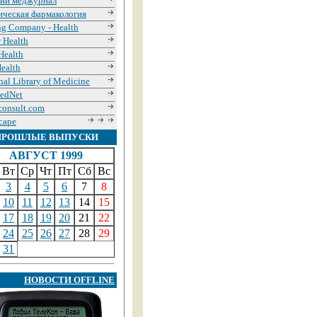
кий меджурнал
ическая фармакология
g Company - Health
r Health
iHealth
ealth
nal Library of Medicine
edNet
onsult.com
cape
ПРОШЛЫЕ ВЫПУСКИ
АВГУСТ 1999
Вт
Ср
Чт
Пт
Сб
Вс
3
4
5
6
7
8
10
11
12
13
14
15
17
18
19
20
21
22
24
25
26
27
28
29
31
НОВОСТИ OFFLINE