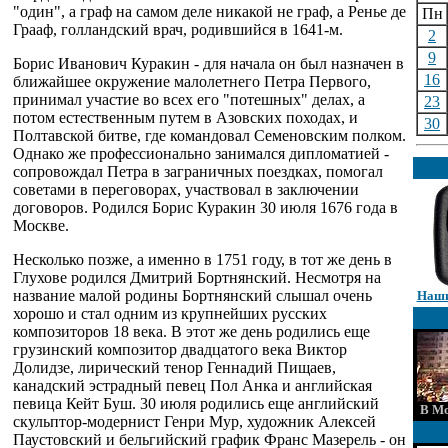
"один", а граф на самом деле никакой не граф, а Ренье де
Пн
Грааф, голландский врач, родившийся в 1641-м.
2
9
Борис Иванович Куракин - для начала он был назначен в
16
ближайшее окружение малолетнего Петра Первого,
принимал участие во всех его "потешных" делах, а
23
потом естественным путем в Азовских походах, и
30
Полтавской битве, где командовал Семеновским полком.
Однако же профессионально занимался дипломатией -
сопровождал Петра в заграничных поездках, помогал
советами в переговорах, участвовал в заключении
договоров. Родился Борис Куракин 30 июля 1676 года в
Москве.
Несколько позже, а именно в 1751 году, в тот же день в
Глухове родился Дмитрий Бортнянский. Несмотря на
название малой родины Бортнянский слышал очень
Наши
хорошо и стал одним из крупнейших русских
композиторов 18 века. В этот же день родились еще
грузинский композитор двадцатого века Виктор
Долидзе, лирический тенор Геннадий Пищаев,
канадский эстрадный певец Пол Анка и английская
певица Кейт Буш. 30 июля родились еще английский
В Мо
скульптор-модернист Генри Мур, художник Алексей
Паустовский и бельгийский график Франс Мазерель - он