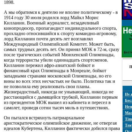
1898.
А мы обратимся к деятелю не вполне политическому - в
1914 году 30 июля родился лорд Майкл Морис
Килланин. Военный журналист, незадачливый
кинопродюсер, пропагандист индивидуального спорта,
прохладно относившийся к спорту командно-игровому,
лорд Килланин почти десять лет возглавлял
Международный Олимпийский Комитет. Может быть,
самых трудных десять лет. Он принял МОК в 72-м, сразу
после трагических событий Мюнхенской Олимпиады,
когда террористы убили одиннадцать спортсменов.
Килланин пережил афро-азиатский бойкот и
П
финансовый крах Олимпиады в Монреале, бойкот
западными странами московской Олимпиады, но его
вины во всех этих несчастьях не было. Политика так и
не позволила ему реализовать свои планы.
Жизнерадостный, никогда не унывающий, никогда не
Ну 
расстающийся с дымящейся трубкой, Килланин первым
Бес
из президентов МОК вышел из кабинета и пересел в
Нем
самолет, проведя сотни тысяч миль в путешествиях.
Mac
Он пытался встряхнуть патриархальное
Tim
аристократическое олимпийское движение, не отвергая
Тек
идеалов Кубертена, Килланин фактически добился права
От 