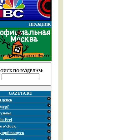
ПРАЗДНИК
ОИСК ПО РАЗДЕЛАМ:
GAZETA.RU
и денек
эдер?
узыка
ht Frei
e o'clock
ущий выпуск
редакции