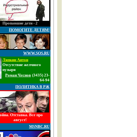
Пропавшие дети - 2
ПОМОГИТЕ ДЕТЯМ!
WWW.SOS.RU
Ляпкин Антон
Отсутствие желчного
пузыря
Роман Чеснов
(3435) 23-
64-94
ПОЛИТИКА В РЖ
ойна. Отставка. Все про
август!
MSNBC.RU