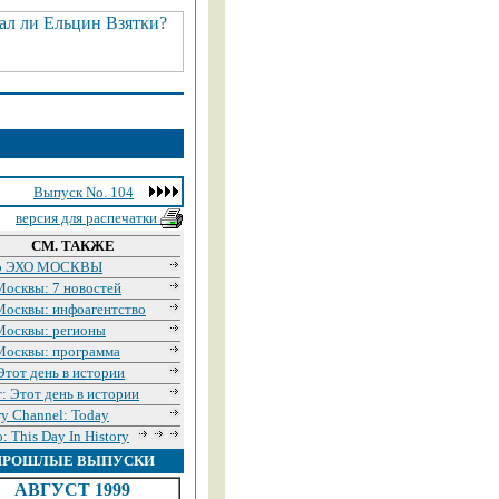
Выпуск No. 104
версия для распечатки
СМ. ТАКЖЕ
о ЭХО МОСКВЫ
Москвы: 7 новостей
Москвы: инфоагентство
Москвы: регионы
Москвы: программа
тот день в истории
: Этот день в истории
ry Channel: Today
: This Day In History
ПРОШЛЫЕ ВЫПУСКИ
АВГУСТ 1999