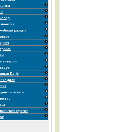
оритм
ье
ковод
ликация
жебный раздел
ровье
ернет
ервью
ги
ментарии
ьтура
ицын Daily
ные дали
ния
дине со всеми
ество
сса
кинский проект
рт