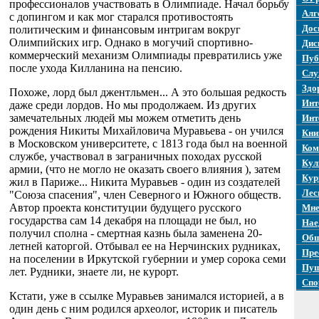
профессионалов участвовать в Олимпиаде. Начал борьбу
Алг
с допингом и как мог старался противостоять
Дос
политическим и финансовым интригам вокруг
Олимпийских игр. Однако в могучий спортивно-
Дис
коммерческий механизм Олимпиады превратились уже
Пуб
после ухода Килланина на пенсию.
Слу
Здо
Похоже, лорд был джентльмен... А это большая редкость
Инт
даже среди лордов. Но мы продолжаем. Из других
замечательных людей мы можем отметить день
Инт
рождения Никиты Михайловича Муравьева - он учился
Кни
в Московском университете, с 1813 года был на военной
Ком
службе, участвовал в заграничных походах русской
Кул
армии, (что не могло не оказать своего влияния ), затем
Кур
жил в Париже... Никита Муравьев - один из создателей
Лес
"Союза спасения", член Северного и Южного обществ.
Автор проекта конституции будущего русского
Мне
государства сам 14 декабря на площади не был, но
Нае
получил сполна - смертная казнь была заменена 20-
Общ
летней каторгой. Отбывал ее на Нерчинских рудниках,
Пре
на поселении в Иркутской губернии и умер сорока семи
Пуш
лет. Рудники, знаете ли, не курорт.
Спо
Кстати, уже в ссылке Муравьев занимался историей, а в
один день с ним родился археолог, историк и писатель