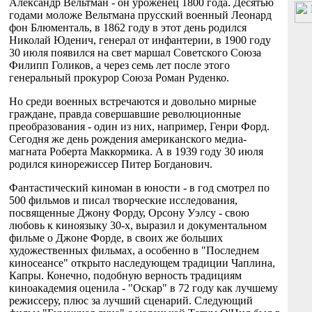
Александр Вельтман - он уроженец 1800 года. Десятью
годами моложе Вельтмана прусский военный Леонард
фон Блюменталь, в 1862 году в этот день родился
Николай Юденич, генерал от инфантерии, в 1900 году
30 июля появился на свет маршал Советского Союза
Филипп Голиков, а через семь лет после этого
генеральный прокурор Союза Роман Руденко.
Но среди военных встречаются и довольно мирные
граждане, правда совершавшие революционные
преобразования - один из них, например, Генри Форд.
Сегодня же день рождения американского медиа-
магната Роберта Маккормика. А в 1939 году 30 июля
родился кинорежиссер Питер Богданович.
Фантастический киноман в юности - в год смотрел по
500 фильмов и писал творческие исследования,
посвященные Джону Форду, Орсону Уэлсу - свою
любовь к киноязыку 30-х, выразил и документальном
фильме о Джоне Форде, в своих же больших
художественных фильмах, а особенно в "Последнем
киносеансе" открыто наследующем традиции Чаплина,
Капры. Конечно, подобную верность традициям
киноакадемия оценила - "Оскар" в 72 году как лучшему
режиссеру, плюс за лучший сценарий. Следующий