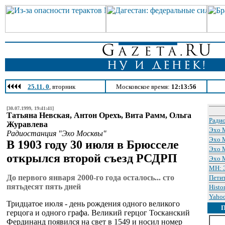
25.11. 0
, вторник
Московское время:
12:13:56
[30.07.1999, 19:41:41]
Татьяна Невская, Антон Орехъ, Вита Рамм, Ольга
Ради
Журавлева
Эхо 
Радиостанция "Эхо Москвы"
Эхо 
В 1903 году 30 июля в Брюсселе
Эхо 
открылся второй съезд РСДРП
Эхо 
МН: Э
До первого января 2000-го года осталось... сто
Петит
пятьдесят пять дней
Histo
Yahoo
Тридцатое июля - день рождения одного великого
герцога и одного графа. Великий герцог Тосканский
Фердинанд появился на свет в 1549 и носил номер