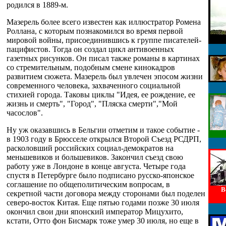
родился в 1889-м.
Мазерель более всего известен как иллюстратор Ромена
Роллана, с которым познакомился во время первой
мировой войны, присоединившись к группе писателей-
пацифистов. Тогда он создал цикл антивоенных
газетных рисунков. Он писал также романы в картинах
со стремительным, подобным смене кинокадров
развитием сюжета. Мазерель был увлечен эпосом жизни
современного человека, захваченного социальной
стихией города. Таковы циклы "Идея, ее рождение, ее
жизнь и смерть", "Город", "Пляска смерти","Мой
часослов".
Ну уж оказавшись в Бельгии отметим и такое событие -
в 1903 году в Брюсселе открылся Второй Съезд РСДРП,
расколовший российских социал-демократов на
меньшевиков и большевиков. Закончил съезд свою
работу уже в Лондоне в конце августа. Четыре года
спустя в Петербурге было подписано русско-японское
соглашение по общеполитическим вопросам, в
В
секретной части договора между сторонами был поделен
северо-восток Китая. Еще пятью годами позже 30 июля
окончил свои дни японский император Мицухито,
кстати, Отто фон Бисмарк тоже умер 30 июля, но еще в