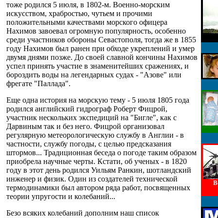
тоже родился 5 июля, в 1802-м. Военно-морским
искусством, храбростью, чутьем и прочими
положительными качествами морского офицера
Нахимов завоевал огромную популярность, особенно
среди участников обороны Севастополя, тогда же в 1855
году Нахимов был ранен при обходе укреплений и умер
двумя днями позже. До своей славной кончины Нахимов
успел принять участие в знаменитейших сражениях, и
бороздить воды на легендарных судах - "Азове" или
фрегате "Паллада".
Еще одна история на морскую тему - 5 июля 1805 года
родился английский гидрограф Роберт Фицрой,
участник нескольких экспедиций на "Бигле", как с
Дарвиным так и без него. Фицрой организовал
регулярную метеорологическую службу в Англии - в
частности, службу погоды, с целью предсказания
штормов... Традиционная беседа о погоде таким образом
приобрела научные черты. Кстати, об ученых - в 1820
году в этот день родился Уильям Ранкин, шотландский
инженер и физик. Один из создателей технической
В
термодинамики был автором ряда работ, посвященных
теории упругости и колебаний...
Безо всяких колебаний дополним наш список