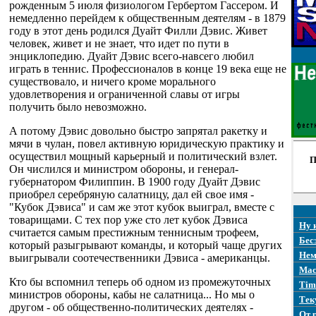
рожденным 5 июля физиологом Гербертом Гассером. И
немедленно перейдем к общественным деятелям - в 1879
году в этот день родился Дуайт Филли Дэвис. Живет
человек, живет и не знает, что идет по пути в
энциклопедию. Дуайт Дэвис всего-навсего любил
играть в теннис. Профессионалов в конце 19 века еще не
существовало, и ничего кроме морального
удовлетворения и ограниченной славы от игры
получить было невозможно.
А потому Дэвис довольно быстро запрятал ракетку и
мячи в чулан, повел активную юридическую практику и
осуществил мощный карьерный и политический взлет.
П
Он числился и министром обороны, и генерал-
губернатором Филиппин. В 1900 году Дуайт Дэвис
приобрел серебряную салатницу, дал ей свое имя -
"Кубок Дэвиса" и сам же этот кубок выиграл, вместе с
товарищами. С тех пор уже сто лет кубок Дэвиса
Ну 
считается самым престижным теннисным трофеем,
Бес
который разыгрывают команды, и который чаще других
Нем
выигрывали соотечественники Дэвиса - американцы.
Mac
Кто бы вспомнил теперь об одном из промежуточных
Tim
министров обороны, кабы не салатница... Но мы о
Тек
другом - об общественно-политических деятелях -
От 