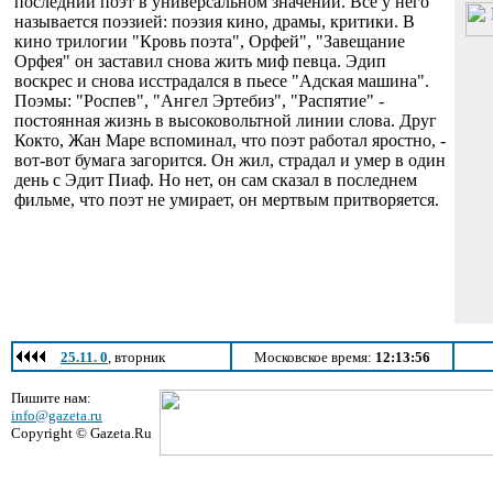
последний поэт в универсальном значении. Все у него
называется поэзией: поэзия кино, драмы, критики. В
кино трилогии "Кровь поэта", Орфей", "Завещание
Орфея" он заставил снова жить миф певца. Эдип
воскрес и снова исстрадался в пьесе "Адская машина".
Поэмы: "Роспев", "Ангел Эртебиз", "Распятие" -
постоянная жизнь в высоковольтной линии слова. Друг
Кокто, Жан Маре вспоминал, что поэт работал яростно, -
вот-вот бумага загорится. Он жил, страдал и умер в один
день с Эдит Пиаф. Но нет, он сам сказал в последнем
фильме, что поэт не умирает, он мертвым притворяется.
25.11. 0
, вторник
Московское время:
12:13:56
Пишите нам:
info@gazeta.ru
Copyright © Gazeta.Ru