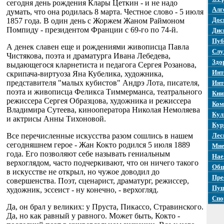
сегодня день рождения Клары Цеткин - и не надо
Алг
думать, что она родилась 8 марта. Честное слово - 5 июля
Дос
1857 года. В один день с Жоржем Жаном Раймоном
Помпиду - президентом Франции с 69-го по 74-й.
Дис
Пуб
А денек славен еще и рождениями живописца Павла
Слу
Чистякова, поэта и драматурга Ивана Лебедева,
Здо
выдающегося кларнетиста и педагога Сергея Розанова,
Инт
скрипача-виртуоза Яна Кубелика, художника,
представителя "малых кубистов" Андрэ Лота, писателя,
Инт
поэта и живописца Феликса Тиммерманса, театрального
Кни
режиссера Сергея Образцова, художника и режиссера
Ком
Владимира Сутеева, кинооператора Николая Немоляева
Кул
и актрисы Анны Тихоновой.
Кур
Все перечисленные искусства разом сошлись в нашем
Лес
сегодняшнем герое - Жан Кокто родился 5 июля 1889
Мне
года. Его позволяют себе называть гениальным
Нае
верхоглядом, часто подчеркивают, что он ничего такого
Общ
в искусстве не открыл, но чужое доводил до
Пре
совершенства. Поэт, сценарист, драматург, режиссер,
Пуш
художник, эссеист - ну конечно, - верхогляд.
Спо
Да, он брал у великих: у Пруста, Пикассо, Стравинского.
Да, но как равный у равного. Может быть, Кокто -