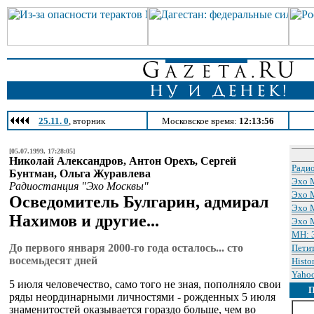
25.11. 0
, вторник
Московское время:
12:13:56
[05.07.1999, 17:28:05]
Николай Александров, Антон Орехъ, Сергей
Ради
Бунтман, Ольга Журавлева
Эхо 
Радиостанция "Эхо Москвы"
Эхо 
Осведомитель Булгарин, адмирал
Эхо 
Нахимов и другие...
Эхо 
МН: Э
До первого января 2000-го года осталось... cто
Петит
восемьдесят дней
Histo
Yahoo
5 июля человечество, само того не зная, пополняло свои
ряды неординарными личностями - рожденных 5 июля
знаменитостей оказывается гораздо больше, чем во