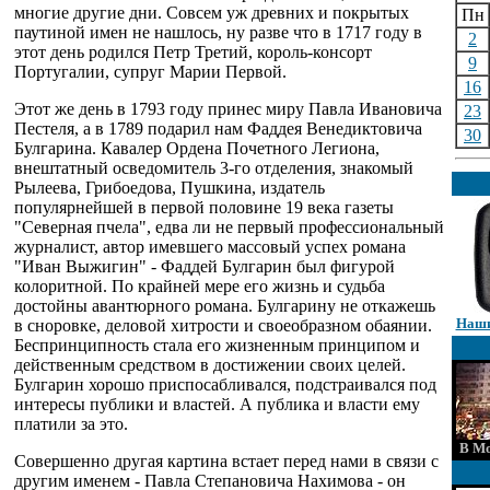
многие другие дни. Совсем уж древних и покрытых
Пн
паутиной имен не нашлось, ну разве что в 1717 году в
2
этот день родился Петр Третий, король-консорт
9
Португалии, супруг Марии Первой.
16
Этот же день в 1793 году принес миру Павла Ивановича
23
Пестеля, а в 1789 подарил нам Фаддея Венедиктовича
30
Булгарина. Кавалер Ордена Почетного Легиона,
внештатный осведомитель 3-го отделения, знакомый
Рылеева, Грибоедова, Пушкина, издатель
популярнейшей в первой половине 19 века газеты
"Северная пчела", едва ли не первый профессиональный
журналист, автор имевшего массовый успех романа
"Иван Выжигин" - Фаддей Булгарин был фигурой
колоритной. По крайней мере его жизнь и судьба
достойны авантюрного романа. Булгарину не откажешь
Наши
в сноровке, деловой хитрости и своеобразном обаянии.
Беспринципность стала его жизненным принципом и
действенным средством в достижении своих целей.
Булгарин хорошо приспосабливался, подстраивался под
интересы публики и властей. А публика и власти ему
платили за это.
В Мо
Совершенно другая картина встает перед нами в связи с
другим именем - Павла Степановича Нахимова - он