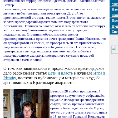
занимающаяся террористической деятельностью, - заявил Валентин
Мне
Гефтер.
Безусловно, высказывания адвокатов и правозащитников - это их
Нае
личная и небеспристрастная точка зрения. Другой, от
Общ
противоположной стороны, мы не имеем. В отличие от московского
Пре
коллеги краснодарский адвокат главного подозреваемого
Константина Непшикуева наотрез отказалась от встречи, мотивируя
Пуш
это тем, что опубликованные сведения принесут вред ее
Спо
подзащитному. Странным образом из поля зрения
правоохранительных органов исчез гражданин Чехии. Известно, что
он депортирован из России, но проверялась ли его причастность к
радикальным организациям у себя дома и у нас? Скорее всего,
проверялась и не подтвердилась, поэтому, чтобы избежать
международного скандала, иностранного студента поскорей
отправили к маме с папой.
О том, как завязывалось и продолжалось краснодарское
дело рассказывет статья
Дети и власть
в журнале
Игра в
Identity
, постоянно публикующем материалы о судьбе
арестованных в Краснодаре анархистов.
Вечером 28 ноября при плановой
проверке документов у собравшейся
на улице молодежи краснодарскими
сотрудниками правоохранительных
органов были задержаны Ян Мусел,
чех (отсутствие штампа регистрации)
и 18-ти летний Геннадий Непшекуев