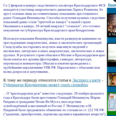
Наши
Со 2 февраля в камере следственного изолятора Краснодарского ФСБ
находится участница анархического движения Лариса Романова. Ее
арест основан лишь на сомнительных показаниях арестованного
ранее Геннадия Нешпикуева. Способы получения нужных следствию
показаний давно стали “притчей во языцех” в нашей стране.
Оказавшись в камере, 18-летний анархист “сознался”, что готовил
покушение на губернатора Краснодарского края Кондратенко.
В Мо
Используя показания Нешпикуева, власти развернули кампанию по
преследованию анархических, левых и экологических организаций.
Спецслужбы постарались получить максимум сведений о
московских, питерских и иных анархических, экологических и левых
группах. В результате серии обысков в Москве и Краснодарском крае
были изъяты все архивы (фотографии, самиздат, литература,
переписка) и компьютеры. Обыски и изъятия проводились с
грубейшими нарушениями УПК РФ. Параллельно с обысками шла
волна допросов и запугивания...
К тому же периоду относится статья в
Экспресс-газете
-
Губернатор Кондратенко может спать спокойно
... О "краснодарском деле" известно следующее. 28 ноября прошлого
года в Краснодаре были арестованы Геннадий Непшикуев, Мария
Рандина и гражданин Чехии Ян Мусел, впоследствии
освобождённый и высланный из России. Г. Непшикуеву и М.
Рандиной было предъявлено обвинение по статьям по ст. 222 УК РФ
("хранение, приобретение, перевозка оружия и взрывчатых веществ")