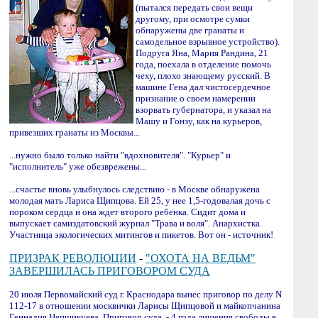
(пытался передать свои вещи
другому, при осмотре сумки
обнаружены две гранаты и
самодельное взрывное устройство).
Подруга Яна, Мария Рандина, 21
года, поехала в отделение помочь
чеху, плохо знающему русский. В
машине Гена дал чистосердечное
признание о своем намерении
взорвать губернатора, и указал на
Машу и Гонзу, как на курьеров,
привезших гранаты из Москвы...
...нужно было только найти "вдохновителя". "Курьер" и
"исполнитель" уже обезврежены...
...счастье вновь улыбнулось следствию - в Москве обнаружена
молодая мать Лариса Щипцова. Ей 25, у нее 1,5-годовалая дочь с
пороком сердца и она ждет второго ребенка. Сидит дома и
выпускает самиздатовский журнал "Трава и воля". Анархистка.
Участница экологических митингов и пикетов. Вот он - источник!
ПРИЗРАК РЕВОЛЮЦИИ
-
"ОХОТА НА ВЕДЬМ"
ЗАВЕРШИЛАСЬ ПРИГОВОРОМ СУДА
20 июля Первомайский суд г. Краснодара вынес приговор по делу N
112-17 в отношении москвички Ларисы Щипцовой и майкопчанина
Геннадия Непшикуева. Приговор суда, - 4 года лишения свободы в