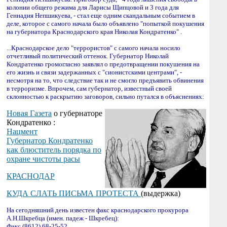
колонии общего режима для Ларисы Щипцовой и 3 года для
Геннадия Непшикуева, - стал еще одним скандальным событием в
деле, которое с самого начала было объявлено "попыткой покушения
на губернатора Краснодарского края Николая Кондратенко" .
...Краснодарское дело "террористов" с самого начала носило
отчетливый политический оттенок. Губернатор Николай
Кондратенко громогласно заявлял о предотвращении покушения на
его жизнь и связи задержанных с "сионистскими центрами", -
несмотря на то, что следствие так и не смогло предъявить обвинения
в терроризме. Впрочем, сам губернатор, известный своей
склонностью к раскрытию заговоров, сильно путался в объяснениях:
Новая Газета
о губернаторе
Кондратенко :
Нацмент
Губернатор Кондратенко
как блюститель порядка по
охране чистоты расы
КРАСНОДАР
КУДА СЛАТЬ ПИСЬМА ПРОТЕСТА
(выдержка)
На сегодняшний день известен факс краснодарского прокурора
А.Н.Шкребца (имен. падеж - Шкребец):
Факс (8612) 68-25-52