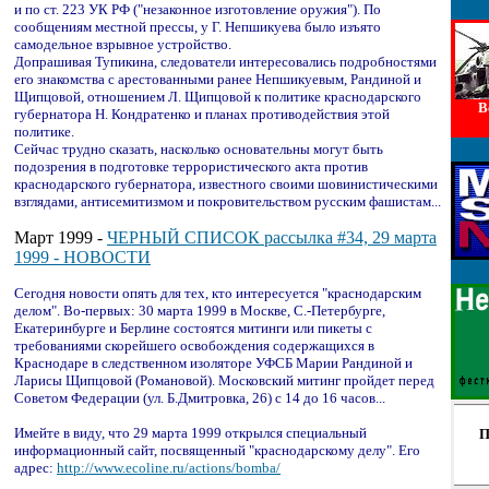
и по ст. 223 УК РФ ("незаконное изготовление оружия"). По
сообщениям местной прессы, у Г. Непшикуева было изъято
самодельное взрывное устройство.
Допрашивая Тупикина, следователи интересовались подробностями
его знакомства с арестованными ранее Непшикуевым, Рандиной и
Щипцовой, отношением Л. Щипцовой к политике краснодарского
В
губернатора Н. Кондратенко и планах противодействия этой
политике.
Сейчас трудно сказать, насколько основательны могут быть
подозрения в подготовке террористического акта против
краснодарского губернатора, известного своими шовинистическими
взглядами, антисемитизмом и покровительством русским фашистам...
Март 1999 -
ЧЕРНЫЙ СПИСОК рассылка #34, 29 марта
1999 - НОВОСТИ
Сегодня новости опять для тех, кто интересуется "краснодарским
делом". Во-первых: 30 марта 1999 в Москве, С.-Петербурге,
Екатеринбурге и Берлине состоятся митинги или пикеты с
требованиями скорейшего освобождения содержащихся в
Краснодаре в следственном изоляторе УФСБ Марии Рандиной и
Ларисы Щипцовой (Романовой). Московский митинг пройдет перед
Советом Федерации (ул. Б.Дмитровка, 26) с 14 до 16 часов...
Имейте в виду, что 29 марта 1999 открылся специальный
П
информационный сайт, посвященный "краснодарскому делу". Его
адрес:
http://www.ecoline.ru/actions/bomba/