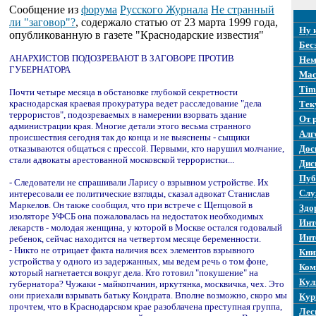
Сообщение из
форума
Русского Журнала
Не странный
ли "заговор"?
, содержало статью от 23 марта 1999 года,
Ну 
опубликованную в газете "Краснодарские известия"
Бес
АНАРХИСТОВ ПОДОЗРЕВАЮТ В ЗАГОВОРЕ ПРОТИВ
Нем
ГУБЕРНАТОРА
Mac
Tim
Почти четыре месяца в обстановке глубокой секретности
краснодарская краевая прокуратура ведет расследование "дела
Тек
террористов", подозреваемых в намерении взорвать здание
От 
администрации края. Многие детали этого весьма странного
Алг
происшествия сегодня так до конца и не выяснены - сыщики
отказываются общаться с прессой. Первыми, кто нарушил молчание,
Дос
стали адвокаты арестованной московской террористки...
Дис
Пуб
- Следователи не спрашивали Ларису о взрывном устройстве. Их
Слу
интересовали ее политические взгляды, сказал адвокат Станислав
Маркелов. Он также сообщил, что при встрече с Щепцовой в
Здо
изоляторе УФСБ она пожаловалась на недостаток необходимых
Инт
лекарств - молодая женщина, у которой в Москве остался годовалый
Инт
ребенок, сейчас находится на четвертом месяце беременности.
- Никто не отрицает факта наличия всех элементов взрывного
Кни
устройства у одного из задержанных, мы ведем речь о том фоне,
Ком
который нагнетается вокруг дела. Кто готовил "покушение" на
Кул
губернатора? Чужаки - майкопчанин, иркутянка, москвичка, чех. Это
они приехали взрывать батьку Кондрата. Вполне возможно, скоро мы
Кур
прочтем, что в Краснодарском крае разоблачена преступная группа,
Лес