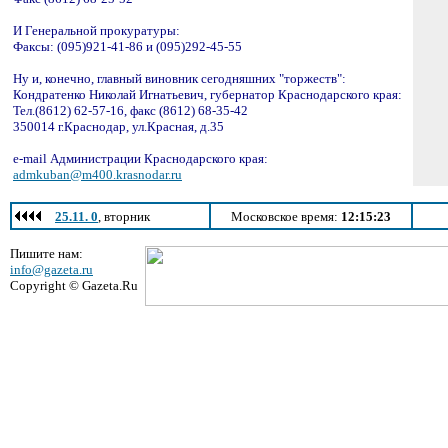
И Генеральной прокуратуры:
Факсы: (095)921-41-86 и (095)292-45-55
Ну и, конечно, главный виновник сегодняшних "торжеств":
Кондратенко Николай Игнатьевич, губернатор Краснодарского края:
Тел.(8612) 62-57-16, факс (8612) 68-35-42
350014 г.Краснодар, ул.Красная, д.35
е-mail Администрации Краснодарского края:
admkuban@m400.krasnodar.ru
25.11. 0
, вторник
Московское время:
12:15:23
Пишите нам:
info@gazeta.ru
Copyright © Gazeta.Ru