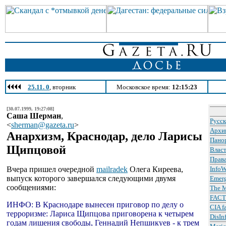
25.11. 0
, вторник
Московское время:
12:15:23
[30.07.1999, 19:27:08]
Саша Шерман
,
Русск
<
sherman@gazeta.ru
>
Архи
Анархизм, Краснодар, дело Ларисы
Пано
Щипцовой
Влас
Права
Вчера пришел очередной
mailradek
Олега Киреева,
InfoW
выпуск которого завершался следующими двумя
Emer
сообщениями:
The M
FACTN
ИНФО: В Краснодаре вынесен приговор по делу о
CIA f
терроризме: Лариса Щипцова приговорена к четырем
DisIn
годам лишения свободы, Геннадий Непшикуев - к трем