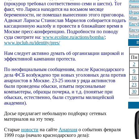
Mario
(прокурор требовал соответственно семи и шести). Тот
Paras
факт, что Лариса находится на восьмом месяце
Hype
беременности, не помешал вынесению этого приговора.
Мир 
Адвокат Ларисы Станислав Маркелов собирается подать
Encyb
кассационную жалобу и провести в ближайшее время в
Ency
Москве пресс-конференцию. Подробности по поводу
Infop
суда смотрите на:
www.ecoline.ru/actions/bomba/
;
www.ipclub.ru/identity/pres/
Нам следует активно думать об организации широкой и
Пн
эффективной кампании протеста.
2
По неофициальным сообщениям, после Краснодарского
9
дела ФСБ возбуждено три новых уголовных дела против
16
анархистов в Москве. 23-25 июля у ряда активистов
23
были проведены обыски, изъяты персональные
30
компьютеры, образцы почерка, и т.д. (понятые при
обысках, естественно, были студенты милицейской
академии).
Досье предлагает небольшую подборку сетевых
материалов на эту тему.
Старые
новости
на сайте
Анархия
о событиях февраля
1999 года (начало краснодарского дела):