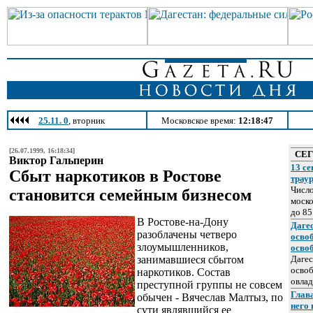
25.11. 0
, вторник
Московское время:
12:18:47
[26.07.1999, 16:18:34]
СЕ
Виктор Гальперин
13 се
Сбыт наркотиков в Ростове
трау
Число
становится семейным бизнесом
моско
до 85
В Ростове-на-Дону
Даге
разоблачены четверо
осво
злоумышленников,
осво
занимавшиеся сбытом
Дагес
освоб
наркотиков. Состав
овлад
преступной группы не совсем
Глава
обычен - Вячеслав Малтыз, по
него
сути являвшийся ее