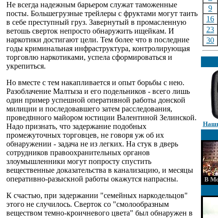
Не всегда надежным барьером служат таможенные
9
посты. Большегрузные трейлеры с фруктами могут таить
16
в себе преступный груз. Завернутый в промасленную
23
ветошь сверток непросто обнаружить ищейкам. И
наркотики достигают цели. Тем более что в последние
30
годы криминальная инфраструктура, контролирующая
торговлю наркотиками, успела сформироваться и
укрепиться.
Но вместе с тем накапливается и опыт борьбы с нею.
Разоблачение Малтыза и его подельников - всего лишь
один пример успешной оперативной работы донской
милиции и последовавшего затем расследования,
проведtнного майором юстиции Валентиной Зелинской.
Наши
Надо признать, что задержание подобных
промежуточных торговцев, не говоря уж об их
обнаружении - задача не из легких. На стук в дверь
сотрудников правоохранительных органов
злоумышленники могут попросту спустить
вещественные доказательства в канализацию, и месяцы
оперативно-разыскной работы окажутся напрасны.
В Мо
К счастью, при задержании "семейных наркодельцов"
этого не случилось. Сверток со "смолообразным
веществом темно-кроичневого цвета" был обнаружен в