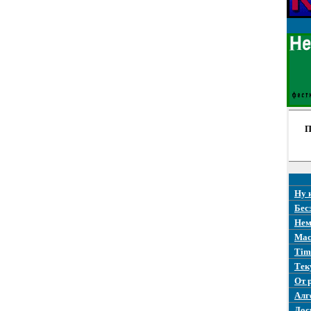
П
Ну 
Бес
Нем
Mac
Tim
Тек
От 
Алг
Дос