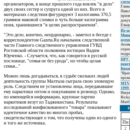
счет
организатором, в конце прошлого года вовлек "в дело"
Глав
двух своих сестер и супруга одной из них. Всего в
Пакол
материалах следствия фигурируют 3 килогамма 370,5
призн
граммов маковой сломки и чуть больше килограмма
докум
опия, хранившиеся "в целях распространения".
Ельц
Из-за
"Это дело, конечно, неординарно, - заметил в беседе с
Мина
корреспондентом Gazeta.Ru начальник следственной
ядер
Атом
части Главного следственного управления ГУВД
охра
Ростовской области полковник юстиции Вадим
подр
Юрченко. - Случается, что, как говорится в русской
ЦРУ 
пословице, "семья не без урода", но чтобы целая
раке
семья..."
Кита
"Враг
Можно лишь догадываться, в судьбе скольких людей
прежн
деятельность группы Малтыза сыграла свою зловещую
MTV 
роль. Следствием не установлены лица, передававшие
1999 
ему наркотики оптом и покупавшие в розницу. Однако,
Нагр
по имеющейся информации, крупные партии
Ricky
наркотиков везут из Таджикистана. Результаты
Maril
исследований конфискованного "товара" показывают
идентичное качество во многих пробах,
свидетельствующее о том, что получены одни из одного
Пн
и того же источника.
2