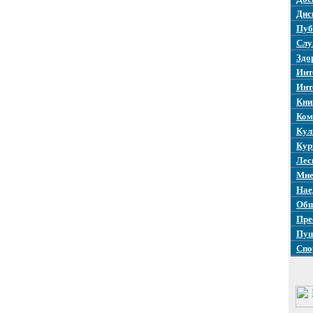
Дис
Пуб
Слу
Здо
Инт
Инт
Кни
Ком
Кул
Кур
Лес
Мне
Нае
Общ
Пре
Пуш
Спо