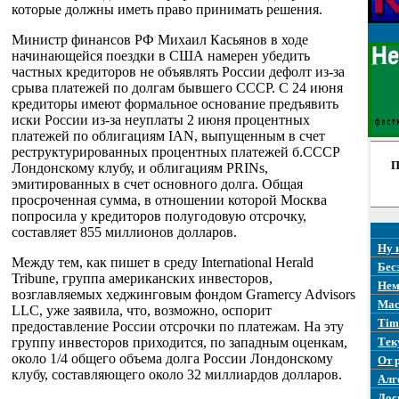
которые должны иметь право принимать решения.
Министр финансов РФ Михаил Касьянов в ходе
начинающейся поездки в США намерен убедить
частных кредиторов не объявлять России дефолт из-за
срыва платежей по долгам бывшего СССР. С 24 июня
кредиторы имеют формальное основание предъявить
иски России из-за неуплаты 2 июня процентных
платежей по облигациям IAN, выпущенным в счет
реструктурированных процентных платежей б.СССР
П
Лондонскому клубу, и облигациям PRINs,
эмитированных в счет основного долга. Общая
просроченная сумма, в отношении которой Москва
попросила у кредиторов полугодовую отсрочку,
составляет 855 миллионов долларов.
Ну 
Между тем, как пишет в среду International Herald
Бес
Tribune, группа американских инвесторов,
Нем
возглавляемых хеджинговым фондом Gramercy Advisors
Mac
LLC, уже заявила, что, возможно, оспорит
Tim
предоставление России отсрочки по платежам. На эту
группу инвесторов приходится, по западным оценкам,
Тек
около 1/4 общего объема долга России Лондонскому
От 
клубу, составляющего около 32 миллиардов долларов.
Алг
Дос