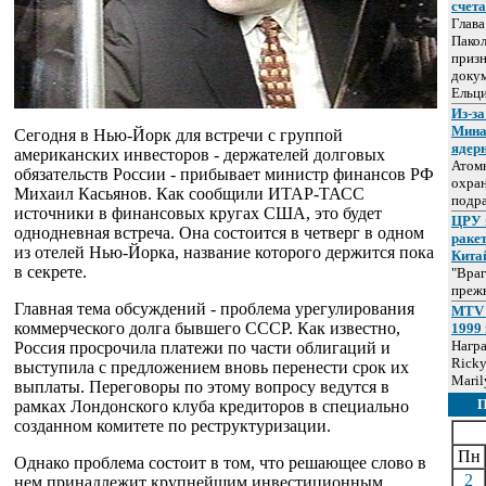
счет
Глав
Пакол
призн
докум
Ельц
Из-за
Мина
Сегодня в Нью-Йорк для встречи с группой
ядер
американских инвесторов - держателей долговых
Атом
обязательств России - прибывает министр финансов РФ
охра
Михаил Касьянов. Как сообщили ИТАР-ТАСС
подр
источники в финансовых кругах США, это будет
ЦРУ 
однодневная встреча. Она состоится в четверг в одном
раке
из отелей Нью-Йорка, название которого держится пока
Кита
в секрете.
"Враг
прежн
Главная тема обсуждений - проблема урегулирования
MTV 
коммерческого долга бывшего СССР. Как известно,
1999 
Нагр
Россия просрочила платежи по части облигаций и
Ricky
выступила с предложением вновь перенести срок их
Maril
выплаты. Переговоры по этому вопросу ведутся в
рамках Лондонского клуба кредиторов в специально
созданном комитете по реструктуризации.
Пн
Однако проблема состоит в том, что решающее слово в
2
нем принадлежит крупнейшим инвестиционным