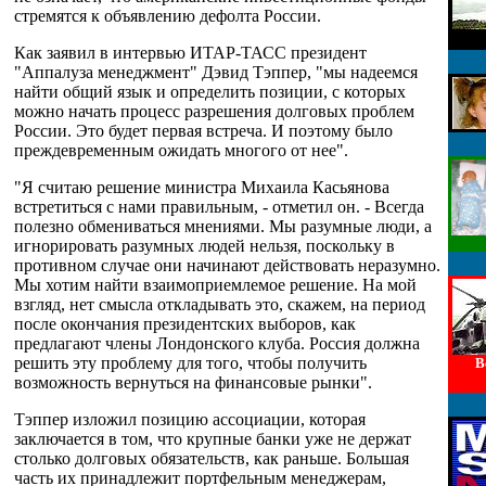
стремятся к объявлению дефолта России.
Как заявил в интервью ИТАР-ТАСС президент
"Аппалуза менеджмент" Дэвид Тэппер, "мы надеемся
найти общий язык и определить позиции, с которых
можно начать процесс разрешения долговых проблем
России. Это будет первая встреча. И поэтому было
преждевременным ожидать многого от нее".
"Я считаю решение министра Михаила Касьянова
встретиться с нами правильным, - отметил он. - Всегда
полезно обмениваться мнениями. Мы разумные люди, а
игнорировать разумных людей нельзя, поскольку в
противном случае они начинают действовать неразумно.
Мы хотим найти взаимоприемлемое решение. На мой
взгляд, нет смысла откладывать это, скажем, на период
после окончания президентских выборов, как
предлагают члены Лондонского клуба. Россия должна
решить эту проблему для того, чтобы получить
В
возможность вернуться на финансовые рынки".
Тэппер изложил позицию ассоциации, которая
заключается в том, что крупные банки уже не держат
столько долговых обязательств, как раньше. Большая
часть их принадлежит портфельным менеджерам,