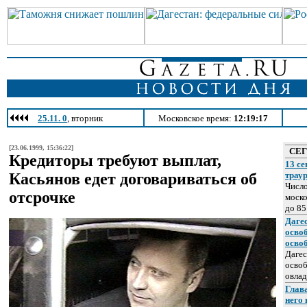
25.11. 0
, вторник
Московское время:
12:19:17
[23.06.1999, 15:36:22]
СЕ
Кредиторы требуют выплат,
13 се
Касьянов едет договариваться об
трау
Число
отсрочке
моско
до 85
Даге
осво
осво
Дагес
освоб
овлад
Глава
него