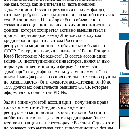
банкам, тогда как значительная часть внешней
9
задолженности России приходится на хедж-фонды,
16
которые требуют выплаты долгов и грозят обратиться в
23
суд. В конце мая в Нью-Йорке было объявлено о
30
создании ассоциации американских инвестиционных
фондов, которая собирается активно вмешиваться в
процесс переговоров между Лондонским клубом
кредиторов и правительством России о
реструктуризации долговых обязательств бывшего
СССР. Эта группа получила название "Рашн Лондон
Клаб Портфолио Менеджерс". В состав ассоциации
вошли 10 институционных инвесторов, включая нью-
йоркскую инвестиционную фирму "Грэймерси
эдвайзорс" и хедж-фонд "Аппалуза менеджмент" из
Наши
штата Нью-Джерси. Названия остальных членов группы
не раскрываются. Они являются держателями от 10 до
15% долговых обязательств бывшего СССР, которые
оформлены в облигации PRINs.
Задача-минимум этой ассоциации - получение права
В Мо
голоса в комитете Лондонского клуба по
реструктуризации долговых обязательств России и
лоббирование в пользу занятия кредиторами более
жесткой позиции на переговорах с Россией. Однако это
не означает, что американские инвестиционные фонды