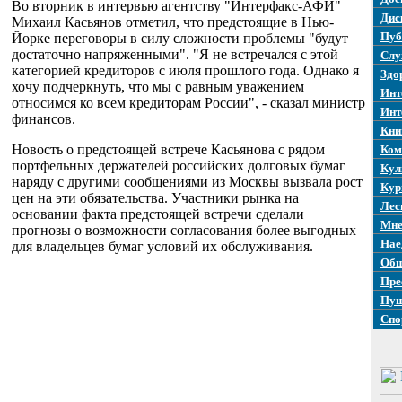
Во вторник в интервью агентству "Интерфакс-АФИ"
Дис
Михаил Касьянов отметил, что предстоящие в Нью-
Пуб
Йорке переговоры в силу сложности проблемы "будут
достаточно напряженными". "Я не встречался с этой
Слу
категорией кредиторов с июля прошлого года. Однако я
Здо
хочу подчеркнуть, что мы с равным уважением
Инт
относимся ко всем кредиторам России", - сказал министр
Инт
финансов.
Кни
Новость о предстоящей встрече Касьянова с рядом
Ком
портфельных держателей российских долговых бумаг
Кул
наряду с другими сообщениями из Москвы вызвала рост
Кур
цен на эти обязательства. Участники рынка на
Лес
основании факта предстоящей встречи сделали
Мне
прогнозы о возможности согласования более выгодных
Нае
для владельцев бумаг условий их обслуживания.
Общ
Пре
Пуш
Спо