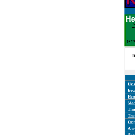
П
Ну 
Бес
Нем
Mac
Tim
Тек
От 
Алг
Дос