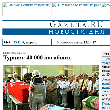
25.11. 0
, вторник
Московское время:
12:14:27
[20.08.1999, 16:57:54]
СЕ
Турция: 40 000 погибших
13 се
трау
Число
моско
до 85
Даге
осво
осво
Дагес
освоб
овлад
Глава
него