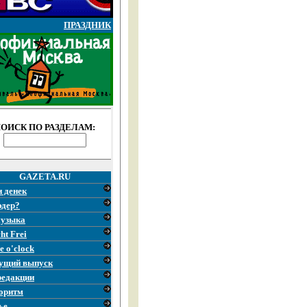
ПРАЗДНИК
ОИСК ПО РАЗДЕЛАМ:
GAZETA.RU
и денек
эдер?
узыка
ht Frei
e o'clock
ущий выпуск
редакции
оритм
ье