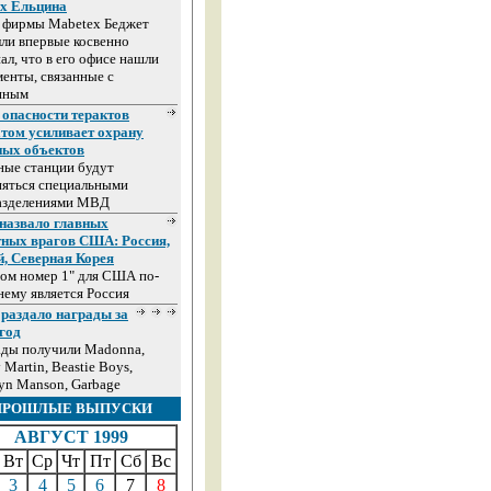
ах Ельцина
а фирмы Mabetex Беджет
ли впервые косвенно
ал, что в его офисе нашли
енты, связанные с
иным
 опасности терактов
том усиливает охрану
ных объектов
ные станции будут
няться специальными
азделениями МВД
назвало главных
тных врагов США: Россия,
й, Северная Корея
ом номер 1" для США по-
ему является Россия
раздало награды за
год
ады получили Madonna,
 Martin, Beastie Boys,
yn Manson, Garbage
ПРОШЛЫЕ ВЫПУСКИ
АВГУСТ 1999
Вт
Ср
Чт
Пт
Сб
Вс
3
4
5
6
7
8