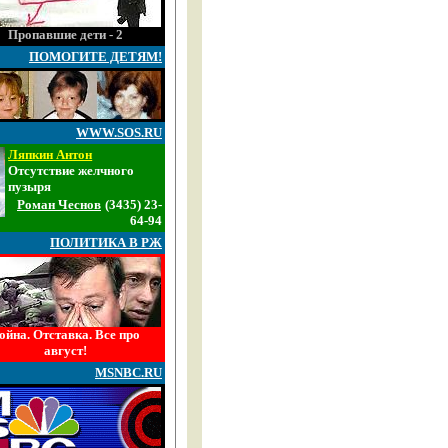
Пропавшие дети - 2
ПОМОГИТЕ ДЕТЯМ!
WWW.SOS.RU
Ляпкин Антон
Отсутствие желчного
пузыря
Роман Чеснов
(3435) 23-
64-94
ПОЛИТИКА В РЖ
ойна. Отставка. Все про
август!
MSNBC.RU