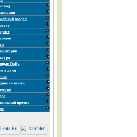
ковод
ликация
жебный раздел
ровье
ернет
ервью
ги
ментарии
ьтура
ицын Daily
ные дали
ния
дине со всеми
ество
сса
кинский проект
рт