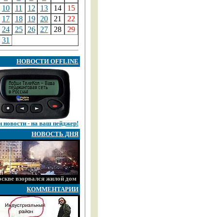
10
11
12
13
14
15
17
18
19
20
21
22
24
25
26
27
28
29
31
НОВОСТИ OFFLINE
 новости - на ваш пейджер!
НОВОСТЬ ДНЯ
скве взорвался жилой дом
КОММЕНТАРИИ