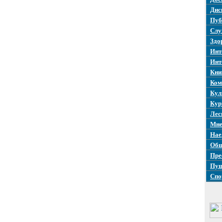
Дис
Пуб
Слу
Здо
Инт
Инт
Кни
Ком
Кул
Кур
Лес
Мне
Нае
Общ
Пре
Пуш
Спо