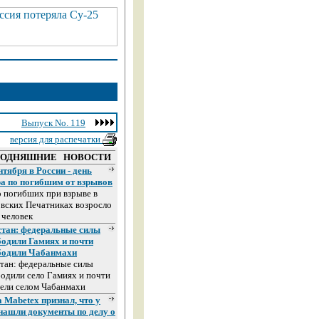
Выпуск No. 119
версия для распечатки
ГОДНЯШНИЕ НОВОСТИ
нтября в России - день
ра по погибшим от взрывов
 погибших при взрыве в
вских Печатниках возросло
 человек
стан: федеральные силы
бодили Гамиях и почти
бодили Чабанмахи
тан: федеральные силы
одили село Гамиях и почти
ели селом Чабанмахи
 Mabetex признал, что у
 нашли документы по делу о