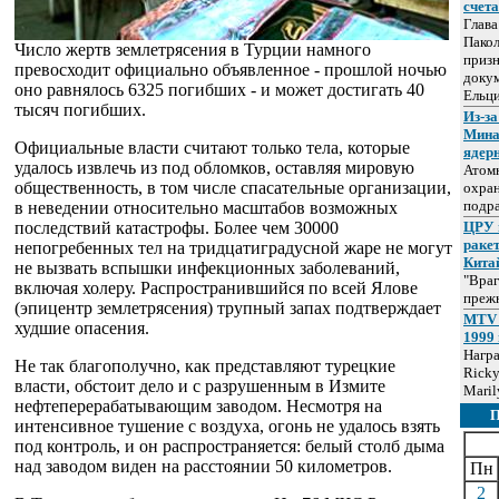
счет
Глав
Пакол
Число жертв землетрясения в Турции намного
призн
превосходит официально объявленное - прошлой ночью
докум
оно равнялось 6325 погибших - и может достигать 40
Ельц
тысяч погибших.
Из-за
Мина
Официальные власти считают только тела, которые
ядер
удалось извлечь из под обломков, оставляя мировую
Атом
общественность, в том числе спасательные организации,
охра
подр
в неведении относительно масштабов возможных
последствий катастрофы. Более чем 30000
ЦРУ 
раке
непогребенных тел на тридцатиградусной жаре не могут
Кита
не вызвать вспышки инфекционных заболеваний,
"Враг
включая холеру. Распространившийся по всей Ялове
прежн
(эпицентр землетрясения) трупный запах подтверждает
MTV 
худшие опасения.
1999 
Нагр
Не так благополучно, как представляют турецкие
Ricky
власти, обстоит дело и с разрушенным в Измите
Maril
нефтеперерабатывающим заводом. Несмотря на
интенсивное тушение с воздуха, огонь не удалось взять
под контроль, и он распространяется: белый столб дыма
над заводом виден на расстоянии 50 километров.
Пн
2