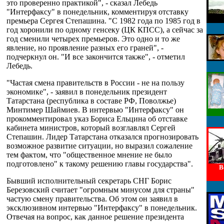
это проверенно практикой", - сказал Лебедь
"Интерфаксу" в понедельник, комментируя отставку
премьера Сергея Степашина. "С 1982 года по 1985 год в
год хоронили по одному генсеку (ЦК КПСС), а сейчас за
год сменили четырех премьеров. Это одно и то же
явление, но проявление разных его граней", -
подчеркнул он. "И все закончится также", - отметил
Лебедь.
"Частая смена правительств в России - не на пользу
экономике", - заявил в понедельник президент
Татарстана (республика в составе РФ, Поволжье)
Минтимер Шаймиев. В интервью "Интерфаксу" он
прокомментировал указ Бориса Ельцина об отставке
кабинета министров, который возглавлял Сергей
Степашин. Лидер Татарстана отказался прогнозировать
возможное развитие ситуации, но выразил сожаление
тем фактом, что "общественное мнение не было
подготовлено" к такому решению главы государства".
В
Бывший исполнительный секретарь СНГ Борис
Березовский считает "огромным минусом для страны"
частую смену правительства. Об этом он заявил в
эксклюзивном интервью "Интерфаксу" в понедельник.
Отвечая на вопрос, как данное решение президента