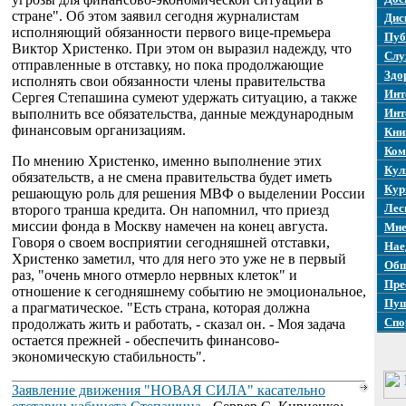
стране". Об этом заявил сегодня журналистам
Дис
исполняющий обязанности первого вице-премьера
Пуб
Виктор Христенко. При этом он выразил надежду, что
Слу
отправленные в отставку, но пока продолжающие
Здо
исполнять свои обязанности члены правительства
Инт
Сергея Степашина сумеют удержать ситуацию, а также
выполнить все обязательства, данные международным
Инт
финансовым организациям.
Кни
Ком
По мнению Христенко, именно выполнение этих
Кул
обязательств, а не смена правительства будет иметь
Кур
решающую роль для решения МВФ о выделении России
Лес
второго транша кредита. Он напомнил, что приезд
миссии фонда в Москву намечен на конец августа.
Мне
Говоря о своем восприятии сегодняшней отставки,
Нае
Христенко заметил, что для него это уже не в первый
Общ
раз, "очень много отмерло нервных клеток" и
Пре
отношение к сегодняшнему событию не эмоциональное,
Пуш
а прагматическое. "Есть страна, которая должна
Спо
продолжать жить и работать, - сказал он. - Моя задача
остается прежней - обеспечить финансово-
экономическую стабильность".
Заявление движения "НОВАЯ СИЛА" касательно