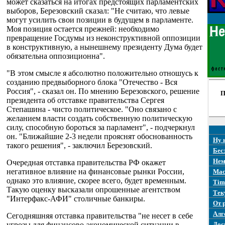
может сказаться на итогах предстоящих парламентских
выборов, Березовский сказал: "Не считаю, что левые
могут усилить свои позиции в будущем в парламенте.
Моя позиция остается прежней: необходимо
превращение Госдумы из неконструктивной оппозиции
в конструктивную, а нынешнему президенту Дума будет
обязательна оппозиционна".
"В этом смысле я абсолютно положительно отношусь к
созданию предвыборного блока "Отечество - Вся
Россия", - сказал он. По мнению Березовского, решение
П
президента об отставке правительства Сергея
Степашина - чисто политическое. "Оно связано с
желанием власти создать собственную политическую
силу, способную бороться за парламент", - подчеркнул
он. "Ближайшие 2-3 недели прояснят обоснованность
Ну 
такого решения", - заключил Березовский.
Бес
Нем
Очередная отставка правительства РФ окажет
негативное влияние на финансовые рынки России,
Mac
однако это влияние, скорее всего, будет временным.
Tim
Такую оценку высказали опрошенные агентством
Тек
"Интерфакс-АФИ" столичные банкиры.
От 
Алг
Сегодняшняя отставка правительства "не несет в себе
угрозы для финансово-экономической ситуации в
Дос