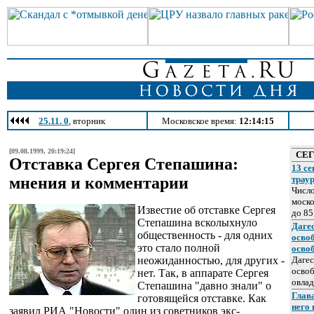
25.11. 0
, вторник
Московское время:
12:14:15
[09.08.1999, 20:19:24]
СЕ
Отставка Сергея Степашина:
13 се
мнения и комментарии
трау
Число
моско
Известие об отставке Сергея
до 85
Степашина всколыхнуло
Даге
общественность - для одних
осво
это стало полной
осво
неожиданностью, для других -
Дагес
освоб
нет. Так, в аппарате Сергея
овлад
Степашина "давно знали" о
Глава
готовящейся отставке. Как
него
заявил РИА "Новости" один из советников экс-