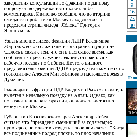
завершения консультаций во фракции по данному
9
вопросу он воздерживается от каких-либо
16
комментариев. Иваненко сообщил, что во вторник
23
ожидается прибытие в Москву находящегося за
пределами страны лидера "Яблока" Григория
30
Явлинского.
Узнать мнение лидера фракции ЛДПР Владимира
Жириновского о сложившейся в стране ситуации не
удалось в связи с тем, что он в настоящее время, как
сообщили в пресс-службе фракции, отправился в
рабочую поездку по Сибири. Другого видного
представителя фракции ЛДПР, председателя комитета по
геополитике Алексея Митрофанова в настоящее время в
Наши
Думе нет.
Руководитель фракции НДР Владимир Рыжков накануне
вылетел в недельную поездку на Алтай. Однако, как
полагают в аппарате фракции, он должен экстренно
вернуться в Москву.
В Мо
Губернатор Красноярского края Александр Лебедь
считает, что "президент, сменивший за год четырех
премьеров, не может выглядеть в хорошем свете". "Когда
все подчиненные подряд плохие, то плох начальник -