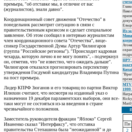
счет
премьера, "об отставке мы, в отличие от вас
Глав
(журналистов), знали давно".
Пакол
призн
Координационный совет движения "Отечество" в
докум
понедельник рассмотрит ситуацию в связи с
Ельц
правительственным кризисом и сделает специальное
Из-за
заявление. Об этом сообщил в интервью журналистам
Мина
член координационного совета "Отечества", вице-
ядер
Атом
спикер Государственной Думы Артур Чилингаров
охра
(группа "Российские регионы"). "Происходит кадровая
подр
чехарда, которую лично я не могу понять", - подчеркнул
ЦРУ 
он, отметив, что "не известно, чего ожидать дальше".
раке
Чилингаров отказался прогнозировать перспективу
Кита
утверждения Госдумой кандидатуры Владимира Путина
"Враг
на пост премьера.
прежн
MTV 
Лидер КПРФ Зюганов и его товарищ по партии Виктор
1999 
Илюхин считают, что несмотря на изданный указ о
Нагр
назначении 19 декабря парламентских выборов, они все-
Ricky
таки могут не состояться из-за введения в стране
Maril
чрезвычайного положения.
Заместитель руководителя фракции "Яблоко" Сергей
Пн
Иваненко сказал "Интерфаксу", что отставка
правительства Степашина была "неожиданной" и до
2