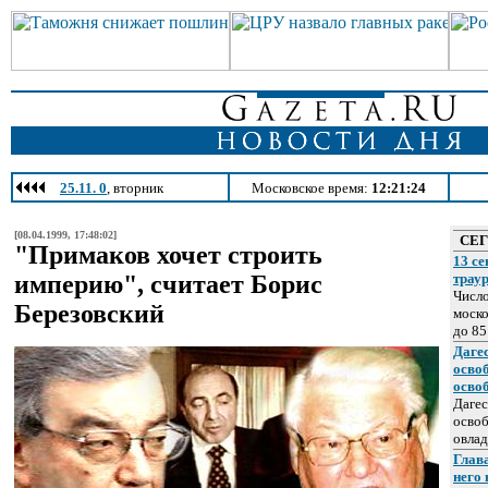
25.11. 0
, вторник
Московское время:
12:21:24
[08.04.1999, 17:48:02]
СЕ
"Примаков хочет строить
13 се
империю", считает Борис
трау
Число
Березовский
моско
до 85
Даге
осво
осво
Дагес
освоб
овлад
Глава
него