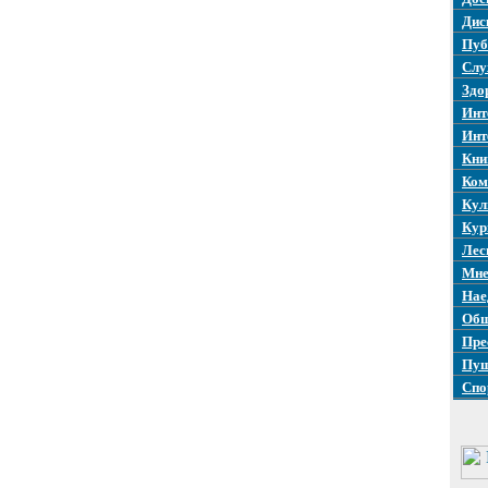
Дис
Пуб
Слу
Здо
Инт
Инт
Кни
Ком
Кул
Кур
Лес
Мне
Нае
Общ
Пре
Пуш
Спо