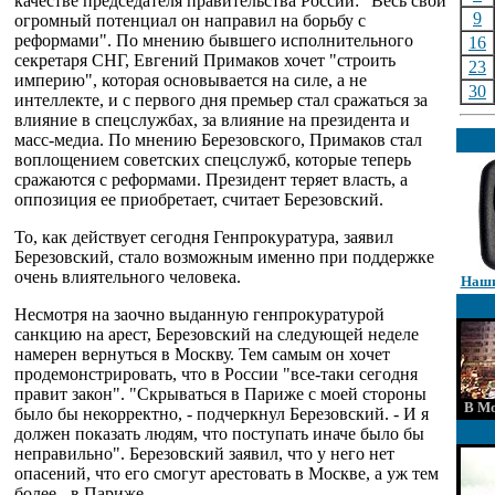
качестве председателя правительства России: "Весь свой
9
огромный потенциал он направил на борьбу с
реформами". По мнению бывшего исполнительного
16
секретаря СНГ, Евгений Примаков хочет "строить
23
империю", которая основывается на силе, а не
30
интеллекте, и с первого дня премьер стал сражаться за
влияние в спецслужбах, за влияние на президента и
масс-медиа. По мнению Березовского, Примаков стал
воплощением советских спецслужб, которые теперь
сражаются с реформами. Президент теряет власть, а
оппозиция ее приобретает, считает Березовский.
То, как действует сегодня Генпрокуратура, заявил
Березовский, стало возможным именно при поддержке
очень влиятельного человека.
Наши
Несмотря на заочно выданную генпрокуратурой
санкцию на арест, Березовский на следующей неделе
намерен вернуться в Москву. Тем самым он хочет
продемонстрировать, что в России "все-таки сегодня
правит закон". "Скрываться в Париже с моей стороны
В Мо
было бы некорректно, - подчеркнул Березовский. - И я
должен показать людям, что поступать иначе было бы
неправильно". Березовский заявил, что у него нет
опасений, что его смогут арестовать в Москве, а уж тем
более - в Париже.