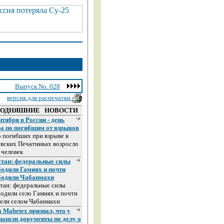
Выпуск No. 028
версия для распечатки
ГОДНЯШНИЕ НОВОСТИ
нтября в России - день
ра по погибшим от взрывов
 погибших при взрыве в
вских Печатниках возросло
 человек
стан: федеральные силы
бодили Гамиях и почти
бодили Чабанмахи
тан: федеральные силы
одили село Гамиях и почти
ели селом Чабанмахи
 Mabetex признал, что у
 нашли документы по делу о