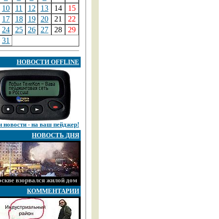
10
11
12
13
14
15
17
18
19
20
21
22
24
25
26
27
28
29
31
НОВОСТИ OFFLINE
 новости - на ваш пейджер!
НОВОСТЬ ДНЯ
скве взорвался жилой дом
КОММЕНТАРИИ