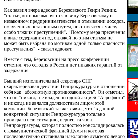
Как заявил вчера адвокат Березовского Генри Резник,
"статьи, которые вменяются в вину Березовскому о
незаконном предпринимательстве и отмывании доходов,
полученных незаконным путем, не относятся к числу
особо тяжких преступлений". "Поэтому мера пресечения
в виде содержания под стражей по этим статьям не
может быть избрана по мотивам одной только опасности
преступления", - сказал адвокат.
Вместе с тем, Березовский на пресс-конференции
отметил, что сегодня в России нет никаких гарантий от
задержания.
Бывший исполнительный секретарь СНГ
охарактеризовал действия Генпрокуратуры в отношении
себя как "абсолютную противозаконность". Он отметил,
что он "никогда не владел ни одной акцией "Аэрофлота"
и никогда не являлся должностным лицом этой
В
компании. Березовский также заявил, что "в данной
конкретной ситуации Генпрокуратура тотально
проиграла всю ситуацию, вернее, та часть
Генпрокуратуры, которая полностью консолидировалась
с коммунистической фракцией Думы и которая
последовательно отстаивала идеологию думского левого