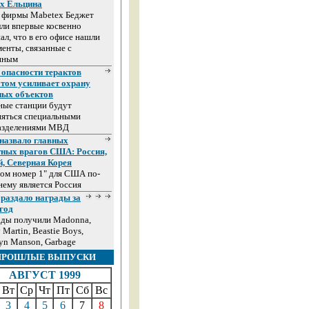
ах Ельцина
а фирмы Mabetex Беджет
ли впервые косвенно
ал, что в его офисе нашли
енты, связанные с
иным
 опасности терактов
том усиливает охрану
ных объектов
ные станции будут
няться специальными
азделениями МВД
назвало главных
тных врагов США: Россия,
й, Северная Корея
ом номер 1" для США по-
ему является Россия
раздало награды за
год
ады получили Madonna,
 Martin, Beastie Boys,
yn Manson, Garbage
ПРОШЛЫЕ ВЫПУСКИ
АВГУСТ 1999
Вт
Ср
Чт
Пт
Сб
Вс
3
4
5
6
7
8