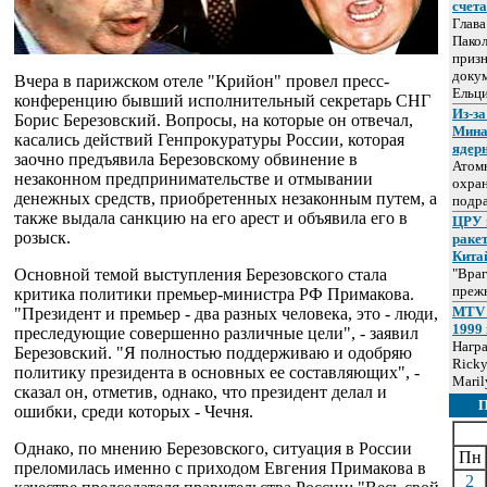
счет
Глав
Пакол
призн
докум
Вчера в парижском отеле "Крийон" провел пресс-
Ельц
конференцию бывший исполнительный секретарь СНГ
Из-за
Борис Березовский. Вопросы, на которые он отвечал,
Мина
касались действий Генпрокуратуры России, которая
ядер
заочно предъявила Березовскому обвинение в
Атом
незаконном предпринимательстве и отмывании
охра
денежных средств, приобретенных незаконным путем, а
подр
также выдала санкцию на его арест и объявила его в
ЦРУ 
розыск.
раке
Кита
Основной темой выступления Березовского стала
"Враг
прежн
критика политики премьер-министра РФ Примакова.
MTV 
"Президент и премьер - два разных человека, это - люди,
1999 
преследующие совершенно различные цели", - заявил
Нагр
Березовский. "Я полностью поддерживаю и одобряю
Ricky
политику президента в основных ее составляющих", -
Maril
сказал он, отметив, однако, что президент делал и
ошибки, среди которых - Чечня.
Однако, по мнению Березовского, ситуация в России
Пн
преломилась именно с приходом Евгения Примакова в
2