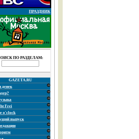
ПРАЗДНИК
ОИСК ПО РАЗДЕЛАМ:
GAZETA.RU
и денек
эдер?
узыка
ht Frei
e o'clock
ущий выпуск
редакции
оритм
ье