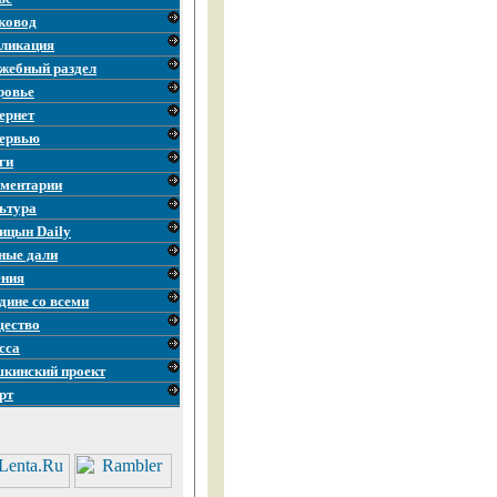
ковод
ликация
жебный раздел
ровье
ернет
ервью
ги
ментарии
ьтура
ицын Daily
ные дали
ния
дине со всеми
ество
сса
кинский проект
рт