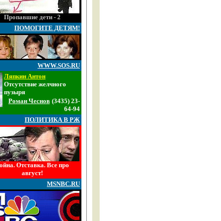
Пропавшие дети - 2
ПОМОГИТЕ ДЕТЯМ!
WWW.SOS.RU
Ляпкин Антон
Отсутствие желчного
пузыря
Роман Чеснов
(3435) 23-
64-94
ПОЛИТИКА В РЖ
ойна. Отставка. Все про
август!
MSNBC.RU