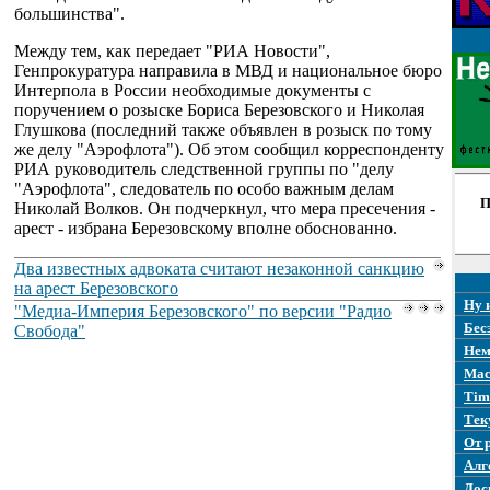
большинства".
Между тем, как передает "РИА Новости",
Генпрокуратура направила в МВД и национальное бюро
Интерпола в России необходимые документы с
поручением о розыске Бориса Березовского и Николая
Глушкова (последний также объявлен в розыск по тому
же делу "Аэрофлота"). Об этом сообщил корреспонденту
РИА руководитель следственной группы по "делу
"Аэрофлота", следователь по особо важным делам
П
Николай Волков. Он подчеркнул, что мера пресечения -
арест - избрана Березовскому вполне обоснованно.
Два известных адвоката считают незаконной санкцию
на арест Березовского
Ну 
"Медиа-Империя Березовского" по версии "Радио
Бес
Свобода"
Нем
Mac
Tim
Тек
От 
Алг
Дос