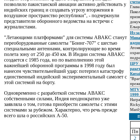
счет
позволило пакистанской авиации активно действовать у
Глав
индийских границ и создавать угрозу вторжения в
Пакол
воздушное пространство республики", - подчеркнули
призн
представители оборонного ведомства на встречи с
докум
журналистами.
Ельц
Из-за
"Летающими платформами" для системы АВАКС станут
Мина
переоборудованные самолеты "Боинг-707" с шестью
ядер
Атом
специальными антеннами, контролирующие во время
охра
полета зону от 250 до 450 км. В Индии система АВАКС
подр
создается с 1985 года, но по выполнению этой
ЦРУ 
важнейшей оборонной программы в 1998 году был
раке
нанесен чувствительнейший удар: потерпел катастрофу
Кита
единственный индийский экспериментальный самолет с
"Враг
этой системой на борту.
прежн
MTV 
Одновременно с разработкой системы АВАКС
1999 
собственными силами, Индия неоднократно уже
Нагр
заявляла о том, готова приобрести самолеты с этими
Ricky
системами за рубежом. Характерно, что речь прежде
Maril
всего шла о российских А-50.
Пн
2