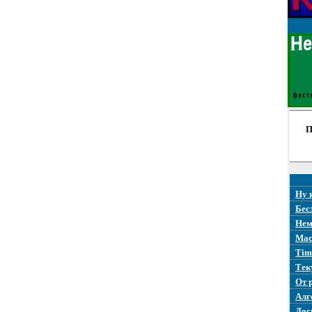
П
Ну 
Бес
Нем
Mac
Tim
Тек
От 
Алг
Дос