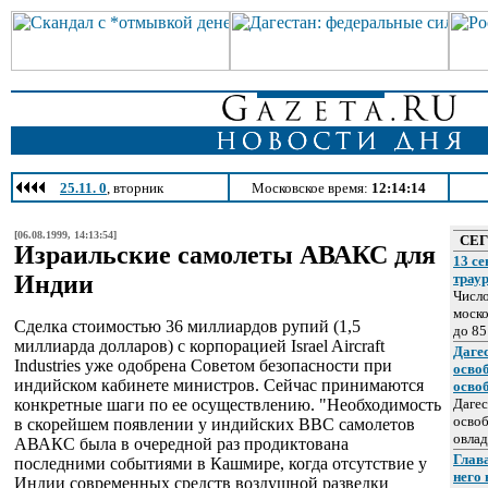
25.11. 0
, вторник
Московское время:
12:14:14
[06.08.1999, 14:13:54]
СЕ
Израильские самолеты АВАКС для
13 се
Индии
трау
Число
моско
Сделка стоимостью 36 миллиардов рупий (1,5
до 85
миллиарда долларов) с корпорацией Israel Aircraft
Даге
Industries уже одобрена Советом безопасности при
осво
индийском кабинете министров. Сейчас принимаются
осво
конкретные шаги по ее осуществлению. "Необходимость
Дагес
освоб
в скорейшем появлении у индийских ВВС самолетов
овлад
АВАКС была в очередной раз продиктована
Глава
последними событиями в Кашмире, когда отсутствие у
него
Индии современных средств воздушной разведки