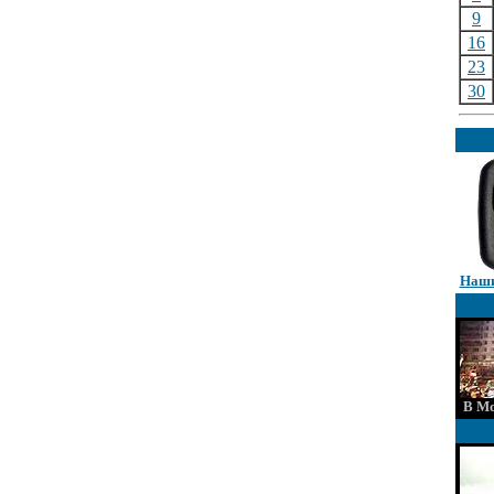
9
16
23
30
Наши
В Мо