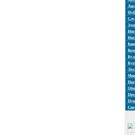
Дис
Пуб
Слу
Здо
Инт
Инт
Кни
Ком
Кул
Кур
Лес
Мне
Нае
Общ
Пре
Пуш
Спо