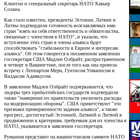
Клинтон и генеральный секретарь НАТО Хавьер
Солана.
Как стало известно, президенты Эстонии, Латвии и
Литвы подтвердили готовность возглавляемых ими
стран "взять на себя ответственность и обязательства,
связанные с членством в НАТО", и указали, что
вступление этих стран в члены альянса будет
способствовать "стабильности в Европе и интересам
альянса". Об этом говорится в письменном заявлении
госсекретаря США Мадлен Олбрайт, распространенном
в четверг в Вашингтоне, после того как она провела
встречу с Леннартом Мери, Гунтисом Улманисом и
Валдасом Адамкусом.
В заявлении Мадлен Олбрайт подчеркивается, что
лидеры трех прибалтийских государств подтвердили
также "намерение их правительств увеличить расходы
на модернизацию обороны". США приветствуют "эти
В
признаки приверженности задачам альянса", а также
прогресс, достигнутый Эстонией, Латвией и Литвой в
продвижении к критериям, требуемым для их членства в
НАТО, указывается в заявлении госсекретаря.
Румыния представит на вашингтонском саммите НАТО