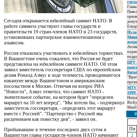
счет
Глав
Пакол
призн
Сегодня открывается юбилейный саммит НАТО. В
докум
работе саммита участвуют главы государств и
Ельц
правительств 19 стран-членов НАТО и 23 государств,
Из-за
установивших партнерские взаимоотношения с
Мина
ядер
альянсом.
Атом
охра
Россия отказалась участвовать в юбилейных торжествах.
подр
В Вашингтоне очень сожалеют, что Россия не будет
ЦРУ 
представлена на юбилейном саммите НАТО. Об этом
раке
заявил заместитель госсекретаря США по европейским
Кита
делам Роналд Азмус в ходе телемоста, проводившегося
"Враг
накануне между Вашингтоном и американским
прежн
посольством в Москве. Отвечая на вопрос РИА
MTV 
"Новости", Азмус отметил, что саммит НАТО -
1999 
значительное событие, на котором будет "определен
Нагр
маршрут на 10 лет вперед". "Мы хотели бы, - подчеркнул
Ricky
Maril
заместитель госсекретаря, - определять этот маршрут
вместе с Россией". "Партнерство с Россией мы
расцениваем как повестку дня", - заявил он.
Пн
Прибывавшие в течение последних двух суток в
Вашингтон главы государств-членов НАТО начинают
2