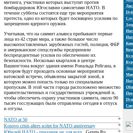
митинга, участники которых выступят против
Дис
бомбардировок Югославии самолетами НАТО. В
Пуб
течение субботы состоятся еще три мероприятия
протеста, одно из которых будет посвящено усилиям по
Слу
запрещению ядерного оружия.
Здо
Инт
Учитывая, что на саммит альянса прибывают первые
Инт
лица из 42 стран мира, а также большое число
Кни
высокопоставленных зарубежных гостей, полиция, ФБР
и американские спецслужбы предприняли
Ком
беспрецедентные усилия по обеспечению их
Кул
безопасности. Несколько кварталов в центре
Кур
Вашингтона вокруг здания имени Рональда Рейгана, в
Лес
котором будут проходить основные мероприятия
Мне
натовской встречи, объявлены закрытой зоной, в
Нае
которую можно попасть только по специальным
пропускам. В этой части города расположено множество
Общ
правительственных и государственных учреждений и,
Пре
чтобы обеспечить охрану участников саммита, около 90
Пуш
тысяч госслужащих были отправлены сегодня в отпуск
Спо
и отгулы.
NATO at 50
Kosovo crisis alters script for NATO anniversary
Юбилей НАТО - праздник не для всех
, Gazeta.Ru