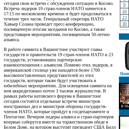
сегодня свои встречи с обсуждения ситуации в Косово.
9
Встреча лидеров 19 стран-членов НАТО начнется в
16
17:15 по московскому времени и будет продолжаться в
23
течение трех часов. Генеральный секретарь НАТО
30
Хавьер Солана проведет пресс-конференцию,
посвященную итогам заседания по Косово, а также
предстоящим мероприятиям, посвященным 50-летию
альянса.
В работе саммита в Вашингтоне участвуют главы
государств и правительств 19 стран-членов НАТО и 23
государств, установивших партнерские
взаимоотношения с альянсом. Помимо этих лидеров, в
американской столице уже находятся более 1700
Наши
высокопоставленных представителей из этих
государств, которые также будут участвовать в
юбилейных мероприятиях. Для освещения саммита на
нем аккредитовано почти 3 тысячи журналистов. В
рамках работы натовского форума в Вашингтоне
сегодня состоятся отдельные встречи министров
иностранных дел и министров обороны государств-
В Мо
членов НАТО, которые пройдут в госдепартаменте и
Пентагоне. Вечером лидеры альянса и стран-партнеров
впервые соберутся вместе на торжественном обеде в
Белом Доме, на котором выступят президент США Билл