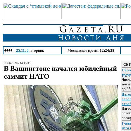
25.11. 0
, вторник
Московское время:
12:24:28
[23.04.1999, 14:45:05]
СЕ
В Вашингтоне начался юбилейный
13 се
саммит НАТО
трау
Число
моско
до 85
Даге
осво
осво
Дагес
освоб
овлад
Глава
него