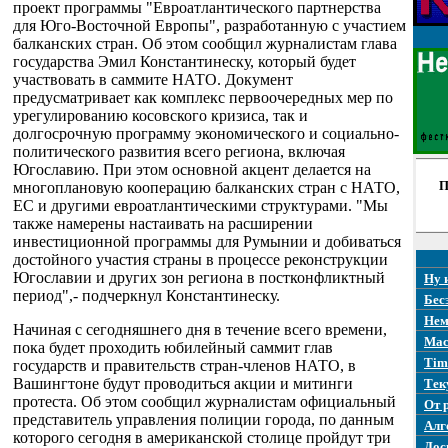
проект программы "Евроатлантического партнерства
для Юго-Восточной Европы", разработанную с участием
балканских стран. Об этом сообщил журналистам глава
государства Эмил Константинеску, который будет
участвовать в саммите НАТО. Документ
предусматривает как комплекс первоочередных мер по
урегулированию косовского кризиса, так и
долгосрочную программу экономического и социально-
политического развития всего региона, включая
Югославию. При этом основной акцент делается на
П
многоплановую кооперацию балканских стран с НАТО,
ЕС и другими евроатлантическими структурами. "Мы
также намерены настаивать на расширении
инвестиционной программы для Румынии и добиваться
достойного участия страны в процессе реконструкции
Югославии и других зон региона в постконфликтный
Ну 
период",- подчеркнул Константинеску.
Бес
Нем
Начиная с сегодняшнего дня в течение всего времени,
Mac
пока будет проходить юбилейный саммит глав
Tim
государств и правительств стран-членов НАТО, в
Вашингтоне будут проводиться акции и митинги
Тек
протеста. Об этом сообщил журналистам официальный
От 
представитель управления полиции города, по данным
Алг
которого сегодня в американской столице пройдут три
Дос