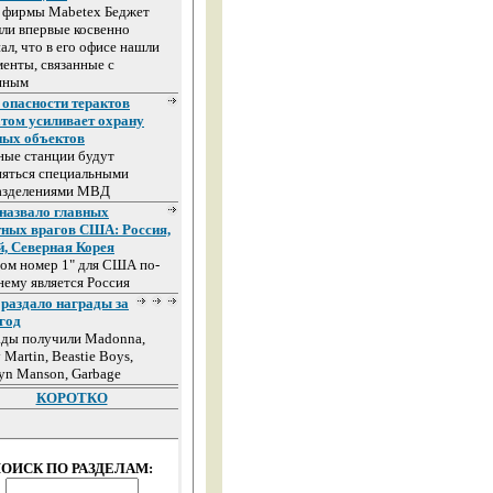
а фирмы Mabetex Беджет
ли впервые косвенно
ал, что в его офисе нашли
енты, связанные с
иным
 опасности терактов
том усиливает охрану
ных объектов
ные станции будут
няться специальными
азделениями МВД
назвало главных
тных врагов США: Россия,
й, Северная Корея
ом номер 1" для США по-
ему является Россия
раздало награды за
год
ады получили Madonna,
 Martin, Beastie Boys,
yn Manson, Garbage
КОРОТКО
ОИСК ПО РАЗДЕЛАМ: