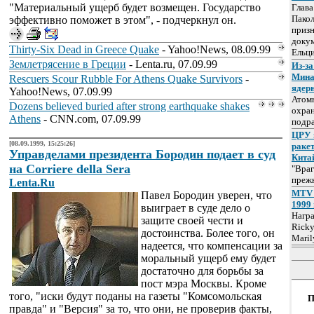
"Материальный ущерб будет возмещен. Государство
Глав
Пакол
эффективно поможет в этом", - подчеркнул он.
призн
докум
Thirty-Six Dead in Greece Quake
- Yahoo!News, 08.09.99
Ельц
Землетрясение в Греции
- Lenta.ru, 07.09.99
Из-за
Мина
Rescuers Scour Rubble For Athens Quake Survivors
-
ядер
Yahoo!News, 07.09.99
Атом
Dozens believed buried after strong earthquake shakes
охра
Athens
- CNN.com, 07.09.99
подр
ЦРУ 
[08.09.1999, 15:25:26]
раке
Управделами президента Бородин подает в суд
Кита
на Corriere della Sera
"Враг
прежн
Lenta.Ru
MTV 
Павел Бородин уверен, что
1999 
выиграет в суде дело о
Нагр
защите своей чести и
Ricky
достоинства. Более того, он
Maril
надеется, что компенсации за
моральный ущерб ему будет
достаточно для борьбы за
пост мэра Москвы. Кроме
того, "иски будут поданы на газеты "Комсомольская
П
правда" и "Версия" за то, что они, не проверив факты,