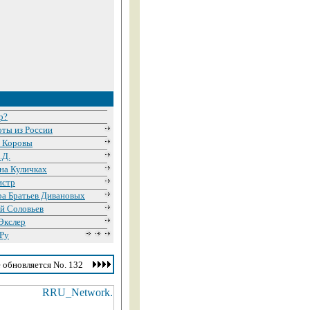
р?
ты из России
и Коровы
.Д.
на Куличках
истр
а Братьев Дивановых
й Соловьев
Экслер
Ру
 обновляется No. 132