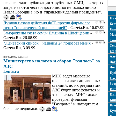
перепечатали публикации зарубежных СМИ, в которых
затрагиваются честь и достоинство не только лично
Павла Бородина, но и Управления делами президента".
Ну 
Лужков назвал действия ФСБ против фирмы его
Бес
жены "политической провокацией"
- Gazeta.Ru, 16.07.99
Нем
Заморожены счета семьи Ельцина в Швейцарии
-
Mac
Gazeta.Ru, 26.08.99
Tim
"Женевский список": названы 24 подозреваемых
-
Тек
Gazeta.Ru, 3.09.99
От 
Алг
[08.09.1999, 17:43:11]
Министерство налогов и сборов "взялось" за
Дос
АЗС
Дис
Lenta.ru
Пуб
МНС ведет массовые
Слу
проверки автозаправочных
Здо
станций, по их результатам
Инт
АЗС будут штрафоваться и
закрываться. МНС также
Инт
проверяет филиалы
Кни
"Газпрома" и находит там
Ком
большие недоимки.
Кул