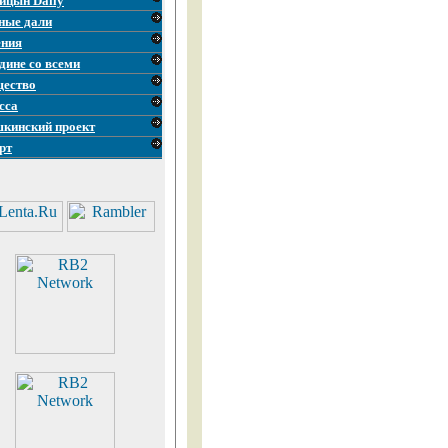
ицын Daily
ные дали
ния
дине со всеми
ество
сса
кинский проект
рт