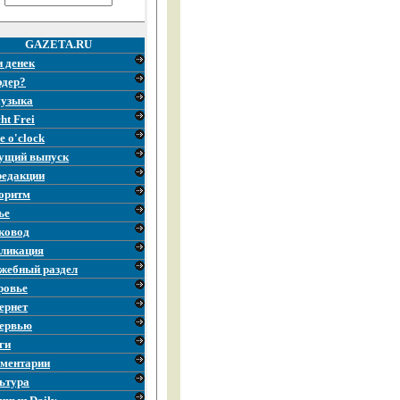
GAZETA.RU
и денек
эдер?
узыка
ht Frei
e o'clock
ущий выпуск
редакции
оритм
ье
ковод
ликация
жебный раздел
ровье
ернет
ервью
ги
ментарии
ьтура