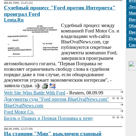
Кур
[08.09.1999, 15:47:21]
Лес
Судебный процесс "Ford против Интернета"
Мне
проиграл Ford
Нае
Lenta.Ru
Судебный процесс между
Общ
компанией Ford Motor Co. и
Пре
владельцами web-сайта
Пуш
BlueOvalNews.com, где
Спо
публикуются секретные
документы компании Ford,
завершился проигрышем
автомобильного гиганта. "Первая Поправка не
позволяет ограничивать свободу слова в судебном
порядке даже в том случае, если обнародование
документов угрожает экономическим интересам", -
заявила судья.
Web Site Wins Battle With Ford
- Reuters, 08.09.99
Документы суда "Ford против BlueOvalNews.com"
BlueOvalNews.com
Ford Motor Co.
Билль о Правах и Первая Поправка к нему
[08.09.1999, 15:57:19]
На станции "Мир" выключен главный