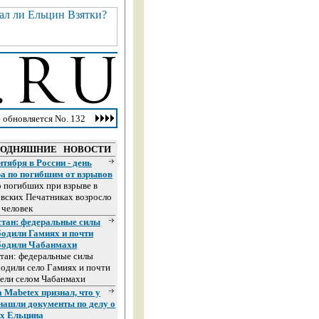
 обновляется No. 132
ГОДНЯШНИЕ НОВОСТИ
нтября в России - день
ра по погибшим от взрывов
 погибших при взрыве в
вских Печатниках возросло
 человек
стан: федеральные силы
бодили Гамиях и почти
бодили Чабанмахи
тан: федеральные силы
одили село Гамиях и почти
ели селом Чабанмахи
 Mabetex признал, что у
 нашли документы по делу о
ах Ельцина