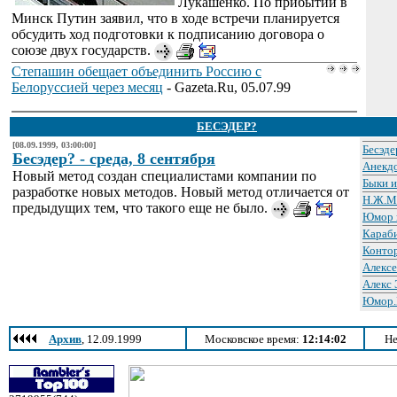
Лукашенко. По прибытии в
Минск Путин заявил, что в ходе встречи планируется
обсудить ход подготовки к подписанию договора о
союзе двух государств.
Степашин обещает объединить Россию с
Белоруссией через месяц
- Gazeta.Ru, 05.07.99
БЕСЭДЕР?
[08.09.1999, 03:00:00]
Бесэде
Бесэдер? - среда, 8 сентября
Анекдо
Новый метод создан специалистами компании по
Быки 
разработке новых методов. Новый метод отличается от
Н.Ж.М
предыдущих тем, что такого еще не было.
Юмор 
Караб
Контор
Алексе
Алекс 
Юмор.
Архив
, 12.09.1999
Московское время:
12:14:02
Не