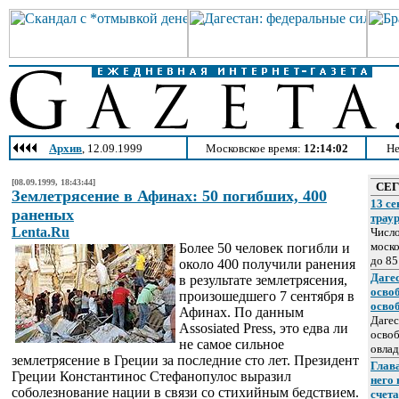
Архив
, 12.09.1999
Московское время:
12:14:02
Не
[08.09.1999, 18:43:44]
СЕ
Землетрясение в Афинах: 50 погибших, 400
13 се
раненых
трау
Lenta.Ru
Число
моско
Более 50 человек погибли и
до 85
около 400 получили ранения
Даге
в результате землетрясения,
осво
произошедшего 7 сентября в
осво
Афинах. По данным
Дагес
Assosiated Press, это едва ли
освоб
не самое сильное
овлад
землетрясение в Греции за последние сто лет. Президент
Глава
Греции Константинос Стефанопулос выразил
него
соболезнование нации в связи со стихийным бедствием.
счет