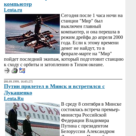
компьютер
Lenta.ru
Сегодня после 1 часа ночи на
станции "Мир" был
выключен главный
компьютер, и она перешла в
режим дрейфа до апреля 2000
года. Если к этому времени
денег не найдут, то в
феврале-марте на "Мир"
пойдет последний экипаж, который подготовит станцию
к сходу с орбиты и затоплению в Тихом океане.
[08.09.1999, 16:05:27]
Путин прилетел в Минск и встретился с
Лукашенко
Lenta.Ru
В среду 8 сентября в Минске
состоялась встреча премьер-
министра Российской
Федерации Владимира
Путина с президентом
Белоруссии Александром