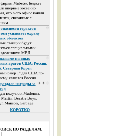
а фирмы Mabetex Беджет
ли впервые косвенно
ал, что в его офисе нашли
енты, связанные с
иным
 опасности терактов
том усиливает охрану
ных объектов
ные станции будут
няться специальными
азделениями МВД
назвало главных
тных врагов США: Россия,
й, Северная Корея
ом номер 1" для США по-
ему является Россия
раздало награды за
год
ады получили Madonna,
 Martin, Beastie Boys,
yn Manson, Garbage
КОРОТКО
ОИСК ПО РАЗДЕЛАМ: