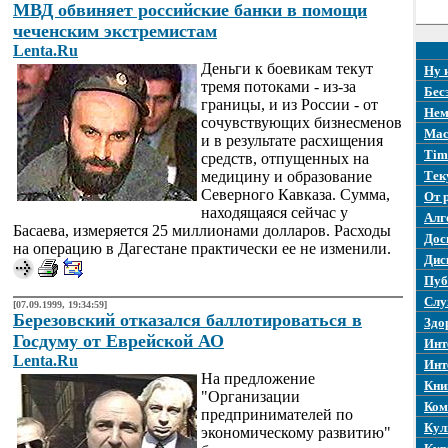
МВД обвиняет российские банки в помощи
чеченским экстремистам
Lenta.Ru
Деньги к боевикам текут
Ну 
тремя потоками - из-за
Бес
границы, и из России - от
Нем
сочувствующих бизнесменов
Mac
и в результате расхищения
Tim
средств, отпущенных на
медицину и образование
Тек
Северного Кавказа. Сумма,
От 
находящаяся сейчас у
Алг
Басаева, измеряется 25 миллионами долларов. Расходы
Дос
на операцию в Дагестане практически ее не изменили.
Дис
Пуб
Слу
[07.09.1999, 19:34:59]
Березовский отказался баллотироваться в
Здо
Госдуму от Еврейской АО
Инт
Lenta.Ru
Инт
На предложение
Кни
"Организации
Ком
предпринимателей по
Кул
экономическому развитию"