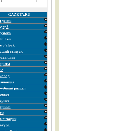
GAZETA.RU
и денек
эдер?
узыка
ht Frei
e o'clock
ущий выпуск
редакции
оритм
ье
ковод
ликация
жебный раздел
ровье
ернет
ервью
ги
ментарии
ьтура