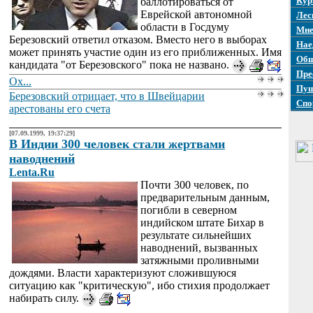
Кур
баллотироваться от
Еврейской автономной
Лес
области в Госдуму
Мне
Березовский ответил отказом. Вместо него в выборах
Нае
может принять участие один из его приближенных. Имя
Общ
кандидата "от Березовского" пока не названо.
Пре
Ох...
Пуш
Березовский отрицает, что в Швейцарии
Спо
арестованы его счета
[07.09.1999, 19:37:29]
В Индии 300 человек стали жертвами
наводнений
Lenta.Ru
Почти 300 человек, по
предварительным данным,
погибли в северном
индийском штате Бихар в
результате сильнейших
наводнений, вызванных
затяжными проливными
дождями. Власти характеризуют сложившуюся
ситуацию как "критическую", ибо стихия продолжает
набирать силу.