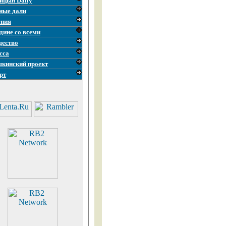
ицын Daily
ные дали
ния
дине со всеми
ество
сса
кинский проект
рт