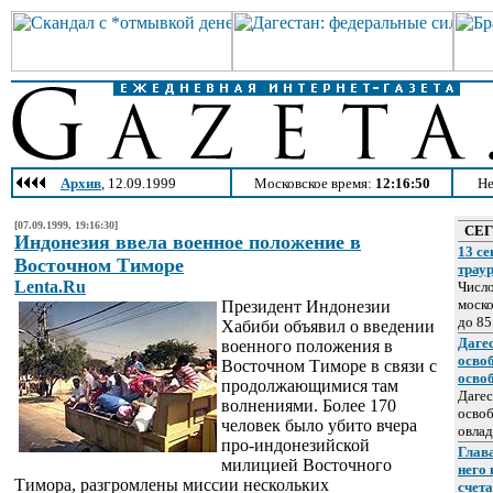
Архив
, 12.09.1999
Московское время:
12:16:50
Не
[07.09.1999, 19:16:30]
СЕ
Индонезия ввела военное положение в
13 се
Восточном Тиморе
трау
Lenta.Ru
Число
моско
Президент Индонезии
до 85
Хабиби объявил о введении
Даге
военного положения в
осво
Восточном Тиморе в связи с
осво
продолжающимися там
Дагес
волнениями. Более 170
освоб
человек было убито вчера
овлад
про-индонезийской
Глава
милицией Восточного
него
Тимора, разгромлены миссии нескольких
счет