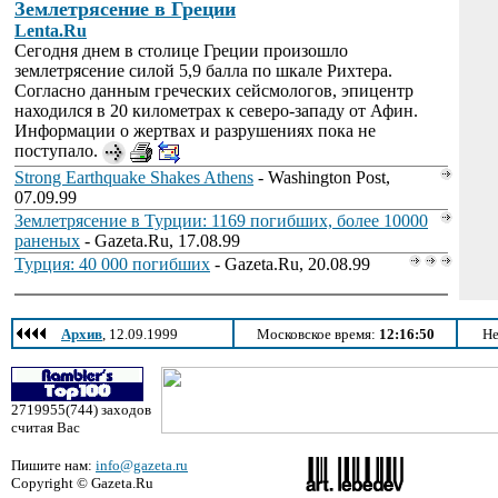
Землетрясение в Греции
Lenta.Ru
Сегодня днем в столице Греции произошло
землетрясение силой 5,9 балла по шкале Рихтера.
Согласно данным греческих сейсмологов, эпицентр
находился в 20 километрах к северо-западу от Афин.
Информации о жертвах и разрушениях пока не
поступало.
Strong Earthquake Shakes Athens
- Washington Post,
07.09.99
Землетрясение в Турции: 1169 погибших, более 10000
раненых
- Gazeta.Ru, 17.08.99
Турция: 40 000 погибших
- Gazeta.Ru, 20.08.99
Архив
, 12.09.1999
Московское время:
12:16:50
Не
2719955(744) заходов
считая Вас
Пишите нам:
info@gazeta.ru
Copyright © Gazeta.Ru