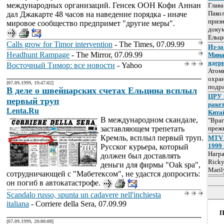
международных организаций. Генсек ООН Кофи Аннан
Глав
Пакол
дал Джакарте 48 часов на наведение порядка - иначе
призн
мировое сообщество предпримет "другие меры".
докум
Ельц
Calls grow for Timor intervention
- The Times, 07.09.99
Из-за
Headhunt Rampage
- The Mirror, 07.09.99
Мина
ядер
Восточный Тимор: все новости
- Yahoo
Атом
охра
[07.09.1999, 19:47:02]
подр
В деле о швейцарских счетах Ельцина всплыл
ЦРУ 
первый труп
раке
Lenta.Ru
Кита
В международном скандале,
"Враг
заставляющем трепетать
прежн
Кремль, всплыл первый труп.
MTV 
1999 
Русског курьера, который
Нагр
должен был доставлять
Ricky
деньги для фирмы "Oak spa",
Maril
сотрудничающей с "Мабетексом", не удастся допросить:
он погиб в автокатастрофе.
Scandalo russo, spunta un cadavere nell'inchiesta
italiana
- Corriere della Sera, 07.09.99
П
[07.09.1999, 20:00:08]