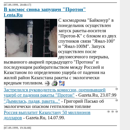
[07.09.1999, 20:08:17]
В космос снова запущен "Протон"
Lenta.Ru
С космодрома "Байконур" в
понедельник осуществлен
запуск ракеты-носителя
"Протон-К" с блоком из двух
спутников связи "Ямал-100"
и "Ямал-100М". Запуск
осуществлен после
двухмесячного перерыва,
вызванного аварией предыдущего "Протона" и
последующим разбирательством между Россией и
Казастаном по определению ущерба от падения на
жилой район Казахстана ракеты с экологически
вредным топливом.
Застрелился руководитель комиссии, оценивавшей
ущерб от падения ракеты "Протон"
- Gazeta.Ru, 23.07.99
"Дымилась, падая, ракета..."
- Григорий Пасько об
экологически опасном гептиловом топливе
Россия выплатит Казахстану 50 миллионов
долларов
- Gazeta.Ru, 14.07.99.
[07.09.1999, 19:36:08]