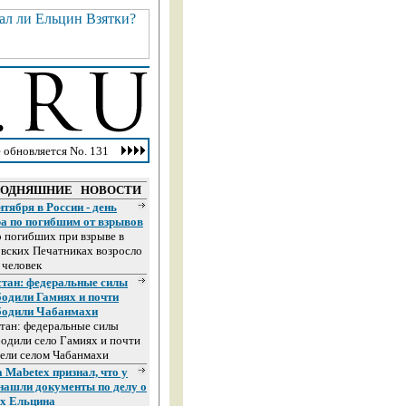
 обновляется No. 131
ГОДНЯШНИЕ НОВОСТИ
нтября в России - день
ра по погибшим от взрывов
 погибших при взрыве в
вских Печатниках возросло
 человек
стан: федеральные силы
бодили Гамиях и почти
бодили Чабанмахи
тан: федеральные силы
одили село Гамиях и почти
ели селом Чабанмахи
 Mabetex признал, что у
 нашли документы по делу о
ах Ельцина