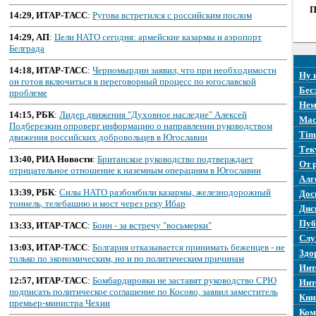
П
14:29, ИТАР-ТАСС
:
Ругова встретился с российским послом
14:29, АП
:
Цели НАТО сегодня: армейские казармы и аэропорт
Белграда
14:18, ИТАР-ТАСС
:
Черномырдин заявил, что при необходимости
Ну 
он готов включиться в переговорный процесс по югославской
Бес
проблеме
Нем
14:15, РБК
:
Лидер движения "Духовное наследие" Алексей
Mac
Подберезкин опроверг информацию о направлении руководством
Tim
движения российских добровольцев в Югославии
Тек
13:40, РИА Новости
:
Британское руководство подтверждает
От 
отрицательное отношение к наземным операциям в Югославии
Алг
13:39, РБК
:
Силы НАТО разбомбили казармы, железнодорожный
Дос
тоннель, телебашню и мост через реку Ибар
Дис
Пуб
13:33, ИТАР-ТАСС
:
Бонн - за встречу "восьмерки"
Слу
13:03, ИТАР-ТАСС
:
Болгария отказывается принимать беженцев - не
Здо
только по экономическим, но и по политическим причинам
Инт
12:57, ИТАР-ТАСС
:
Бомбардировки не заставят руководство СРЮ
Инт
подписать политическое соглашение по Косово, заявил заместитель
Кни
премьер-министра Чехии
Ком