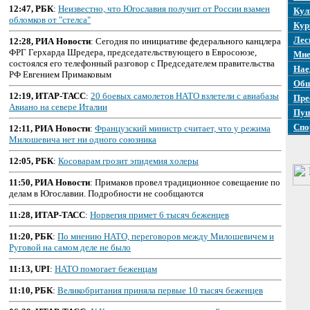
12:47, РБК
:
Неизвестно, что Югославия получит от России взамен
Кул
обломков от "стелса"
Кур
Лес
12:28, РИА Новости
: Сегодня по инициативе федерального канцлера
ФРГ Герхарда Шредера, председательствующего в Евросоюзе,
Мне
состоялся его телефонный разговор с Председателем правительства
Нае
РФ Евгением Примаковым
Общ
12:19, ИТАР-ТАСС
:
20 боевых самолетов НАТО взлетели с авиабазы
Пре
Авиано на севере Италии
Пуш
Спо
12:11, РИА Новости
:
Французский министр считает, что у режима
Милошевича нет ни одного союзника
12:05, РБК
:
Косоварам грозит эпидемия холеры
11:50, РИА Новости
: Примаков провел традиционное совещаение по
делам в Югославии. Подробности не сообщаются
11:28, ИТАР-ТАСС
:
Норвегия примет 6 тысяч беженцев
11:20, РБК
:
По мнению НАТО, переговоров между Милошевичем и
Руговой на самом деле не было
11:13, UPI
:
НАТО помогает беженцам
11:10, РБК
:
Великобритания приняла первые 10 тысяч беженцев