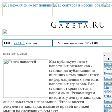
25.11. 0
, вторник
Московское время:
12:21:09
[05.04.1999, 04:28:52]
;
П
Мы публикуем ленту
Инте
новостных заголовков -
ТАСС
ссылки на публикации из
Немец
внешних источников: газет,
Свобо
информационных агентств,
Прав
новостных серверов. Все
Мини
ссылки открываются в
ФРЮ
новом окне. Рекомендуем
USIA:
внести эту ленту в закладки,
Ново
она обновляется непрерывно. Чтобы внести
CNN:
документ в закладки, нажмите правой кнопкой
мыши на следующую ссылку:
BBC: