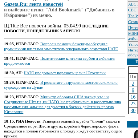
Gazeta.Ru: лента новостей
ABC 
и выберите пункт "Add Bookmark" ("Добавить в
CBC: 
Избранное") из меню.
The W
Centr
Щ.Title Все новости войны, 05.04.99
ПОСЛЕДНИЕ
Путев
НОВОСТИ, ПОНЕДЕЛЬНИК 5 АПРЕЛЯ
MSNB
дейс
19:05, ИТАР-ТАСС
:
Вопросы помощи беженцам обсудил с
Yaho
румынскими властями заместитель генерального секретаря НАТО
Интер
обсу
18:41, ИТАР-ТАСС
:
Политические контакты сербов и албанцев
продолжаются
18:30, АП
:
НАТО продолжает поражать цели в Югославии
Пн
18:29, ИТАР-ТАСС
:
В результате разрушения мостов осложнено
2
судоходство на Дунае
9
16
18:23, ИТАР-ТАСС
:
Министр обороны США заявил, что ни
Соединенные Штаты, ни НАТО "не приблизились к развертыванию
23
наземных сил" альянса для участия в боевых действиях против
30
Югославии
18:15, РИА Новости
: Разведывательный корабль "Лиман" вышел в
Средиземное море. Шесть других кораблей Черноморского флота
находятся в полной готовности к походу и ждут соответствующего
приказа