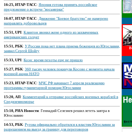
16:25, ИТАР-ТАСС
:
Япония готова принять российское
предложение о встрече "восьмерки"
16:07, ИТАР-ТАСС
:
Движение "Боевое братство" не намерено
направлять добровольцев
15:51, UPI
:
Клинтон звонил жене одного из захваченных
американских солдат
15:51, РБК
:
У России пока нет плана приема беженцев из Югославии,
В
заявил Сергей Шойгу
15:33, UPI
:
Коэн: время пехоты еще не пришло
15:27, РБК
:
360 тысяч человек покинули Косово с момента начала
военной акции НАТО
15:23, ИТАР-ТАСС
:
МЧС РФ начинает 7 апреля реализацию
программы гуманитарной помощи Югославии
15:20, АП
:
Комментарий к отправке российских военных кораблей в
Средиземноморье
15:10, РИА Новости
: Геннадий Селезнев решил лететь завтра в
Югославию
14:53, РБК
:
Ругова официально обратился к властям Югославии за
разрешением на выезд за границу для переговоров