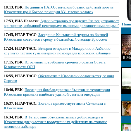
18:13, РБК
:
По данным НАТО, с началом боевых действий против
Югославии край Косово покинули 831 тысяча человек
17:53, РИА Новости
:
Администрацию президента "не все устраивает
Наши
в риторике, избранной некоторыми высшими должностными лицами"
17:45, ИТАР-ТАСС
:
Заседание Контактной группы по бывшей
Югославии состоится в среду в бельгийской столице Брюсселе
17:24, ИТАР-ТАСС
:
Венгрия отправит в Македонию и Албанию
крупную партию гуманитарной помощи для косовских албанцев
В Мо
17:15, РБК
:
Югославия потребовала срочного созыва Совета
Безопасности ООН
16:55, ИТАР-ТАСС
:
Обстановка в Югославии осложняется, заявил
Сергеев
16:46, РБК
:
Последняя бомбардировка объектов на территории
Югославии признана наиболее удачной с начала операции
16:37, ИТАР-ТАСС
:
Зюганов приветствует визит Селезнева в
Югославию
16:34, РБК
:
В Татарстане объявлена запись добровольцев в
Югославию для участия в вооруженных действиях на стороне
косовских албанцев