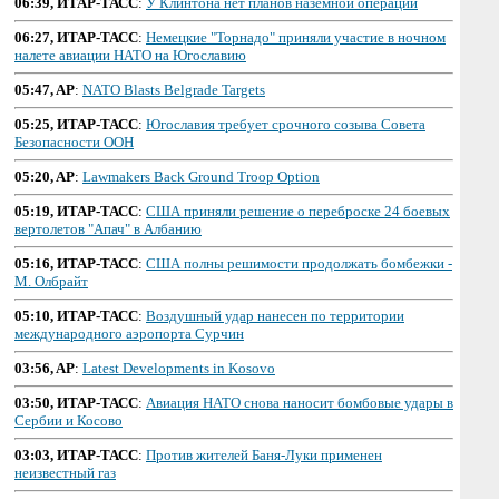
06:39, ИТАР-ТАСС
:
У Клинтона нет планов наземной операции
06:27, ИТАР-ТАСС
:
Немецкие "Торнадо" приняли участие в ночном
налете авиации НАТО на Югославию
05:47, AP
:
NATO Blasts Belgrade Targets
05:25, ИТАР-ТАСС
:
Югославия требует срочного созыва Совета
Безопасности ООН
05:20, AP
:
Lawmakers Back Ground Troop Option
05:19, ИТАР-ТАСС
:
США приняли решение о переброске 24 боевых
вертолетов "Апач" в Албанию
05:16, ИТАР-ТАСС
:
США полны решимости продолжать бомбежки -
М. Олбрайт
05:10, ИТАР-ТАСС
:
Воздушный удар нанесен по территории
международного аэропорта Сурчин
03:56, AP
:
Latest Developments in Kosovo
03:50, ИТАР-ТАСС
:
Авиация НАТО снова наносит бомбовые удары в
Сербии и Косово
03:03, ИТАР-ТАСС
:
Против жителей Баня-Луки применен
неизвестный газ