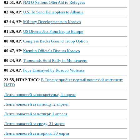
02:51, AP
:
NATO Nations Offer Aid to Refugees
02:46, AP
:
U.S. To Send Helicopters to Albania
02:14, AP
:
Military Developments in Kosovo
01:20, AP
:
US Diverts Jets From Iraq to Europe
00:48, AP
:
Congress Backs Ground Troop Option
00:47, AP
:
Kremlin Officials Discuss Kosovo
00:24, AP
:
Thousands Hold Rally in Montenegro
00:24, AP
:
Pope Dismayed by Kosovo Violence
23:55, ИТАР-ТАСС
:
В Тирану прибыл первый воинский континент
НАТО
Лента новостей за воскресенье, 4 апреля
Лента новостей за пятницу, 2 апреля
Лента новостей за четверг, 1 апреля
Лента новостей за среду, 31 марта
Лента новостей за вторник, 30 марта