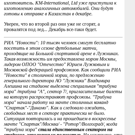
изготовитель. KM-International, Ltd уже приступила к
изготовлению аналогичных автомобилей. Они будут
готовы к отправке в Казахстан в декабре.
Уверен, что во второй раз они уже не сгорят, а
провалятся под лед... Декабрь все-таки будет.
РИА "Новости": 10 тысяч человек смогут бесплатно
посетить в этом сезоне футбольные матчи,
проходящие на Большой спортивной арене в Лужниках.
Такая возможность им предоставлена мэром Москвы,
лидером ОПОО "Отечество" Юрием Лужковым и
Московской федерацией профсоюзов. Как сообщили РИА
"Новости" в столичной мэрии, по предложению
генерального директора АО "Лужники" Владимира
Алешина на стадионе выделена специальная "трибуна
мэра" /трибуна "А", сектор 7/, пригласительные билеты
на которую распространяют профсоюзы. "Трибуна
мэра" начала работу на мачте столичных команд
"Спартак"-"Динамо". Как и следовало ожидать,
свободных мест в секторе практически не было.
Ситуация повторилась и на прошедшем в воскресенье
мачте "Спартак"/Москва/ - "Ротор"/Волгоград/, когда
"трибуна мэра"
стала единственным сектором на
стадионе, заполненным полностью.
Не исключено, что