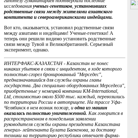
гипотезу гуманитариев подтвердили последние
исследования
ученых-генетиков
,
установивших
родственные связи между жителями азиатского
контитента и североамериканскими индейцами.
Вот кто, оказывается, установил родственные связи
между азиатами и индейцами! Ученые-генетики! А
теперь они решили видимо установить родственные
связи между Тувой и Великобританией. Серьезный
эксперимент, однако.
ИНТЕРФАКС-КАЗАХСТАН - Казахстан не понес
никаких убытков в связи с инцидентом, в ходе которого
полностью сгорел бронированный "Мерседес",
предназначавшийся для службы охраны главы
государства. Два специально оборудованных Мерседеса",
приобретенные у немецкой компании KM-International,
Ltd, стоимостью около $500 тыс. каждый, перевозились
по территории России в автоприцепе. На трассе Уфа-
Челябинск в нем возник пожар, и
одна из машин
оказалась полностью уничтоженной
. Как говорится в
распространенном в понедельник заявлении
руководителя службы охраны президента Казахстана
генерал- лейтенанта Булата Баекенова, за доставку
техники на территорию республики отвечает фирма-