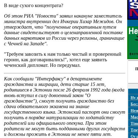
В виде сухого концентрата?
Об этом РИА "Новости" заявил накануне заместитель
министра внутренних дел Ичкерии Хизар Межидов. Он
утверждает, что "полученные оперативным путем
данные свидетельствуют о целенаправленной поставке
данных наркотиков из России через регионы, граничащие
с Чечней на Западе".
"Требуем завозить к нам только чистый и проверенный
героин, как договаривались!", хотел еще заявить
чеченский дипломат. Но передумал.
П
Как сообщили "Интерфаксу" в департаменте
гражданства и миграции, дети старше 15 лет,
родившиеся в Эстонии после 26 февраля 1992 года (когда
вновь вступил в силу довоенный закон "О
Ну 
гражданстве"), смогут получить гражданство без
Бес
сдачи обязательного экзамена на знание
Нем
государственного языка. Эстонский паспорт они смогут
Mac
получить в порядке натурализации по ходатайству
родителей или официального опекуна. При этом
Tim
родители не могут быть подданными других государств
Тек
и должны прожить в Эстонии не менее пяти лет.
От 