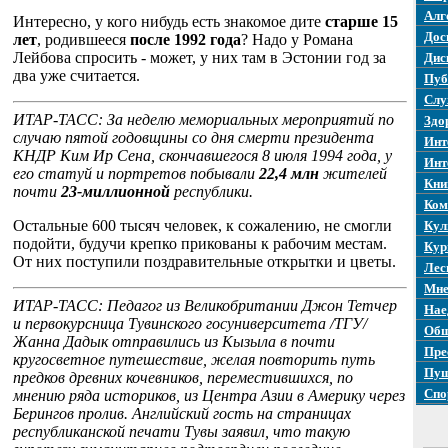
Алг
Интересно, у кого нибудь есть знакомое дите
старше 15
Дос
лет
, родившееся
после 1992 года
? Надо у Романа
Лейбова спросить - может, у них там в Эстонии год за
Дис
два уже считается.
Пуб
Слу
ИТАР-ТАСС: За неделю мемориальных мероприятий по
Здо
случаю пятой годовщины со дня смерти президента
Инт
КНДР Ким Ир Сена, скончавшегося 8 июля 1994 года, у
Инт
его статуй и портретов побывали
22,4 млн
жителей
Кни
почти
23-миллионной
республики.
Ком
Остальные 600 тысяч человек, к сожалению, не смогли
Кул
подойти, будучи крепко прикованы к рабочим местам.
Кур
От них поступили поздравительные открытки и цветы.
Лес
Мне
ИТАР-ТАСС: Педагог из Великобритании Джон Тетчер
Нае
и первокурсница Тувинского госуниверситета /ТГУ/
Общ
Жанна Дадык отправились из Кызыла в почти
Пре
кругосветное путешествие, желая повторить путь
Пуш
предков древних кочевников, переместившихся, по
Спо
мнению ряда историков, из Центра Азии в Америку через
Берингов пролив. Английский гость на страницах
республиканской печати Тувы заявил, что такую