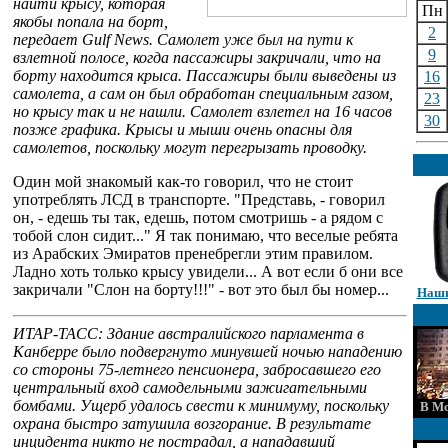
найти крысу, которая
Пн
якобы попала на борт,
2
передает Gulf News. Самолет уже был на пути к
9
взлетной полосе, когда пассажиры закричали, что на
борту находится крыса. Пассажиры были выведены из
16
самолета, а сам он был обработан специальным газом,
23
но крысу так и не нашли. Самолет взлетел на 16 часов
30
позже графика. Крысы и мыши очень опасны для
самолетов, поскольку могут перегрызать проводку.
Один мой знакомый как-то говорил, что не стоит
употреблять ЛСД в транспорте. "Представь, - говорил
он, - едешь ты так, едешь, потом смотришь - а рядом с
тобой слон сидит..." Я так понимаю, что веселые ребята
из Арабских Эмиратов пренебрегли этим правилом.
Ладно хоть только крысу увидели... А вот если б они все
закричали "Слон на борту!!!" - вот это был бы номер...
Наши
ИТАР-ТАСС: Здание австралийского парламента в
Канберре было подвергнуто минувшей ночью нападению
со стороны 75-летнего пенсионера, забросавшего его
центральный вход самодельными зажигательными
бомбами. Ущерб удалось свести к минимуму, поскольку
В Мо
охрана быстро затушила возгорание. В результате
инцидента никто не пострадал, а нападавший