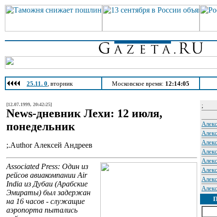
25.11. 0
, вторник
Московское время:
12:14:05
[12.07.1999, 20:42:25]
;
News-дневник Лехи: 12 июля,
понедельник
Алек
Алек
Алек
;.Author Алексей Андреев
Алек
Алек
Associated Press: Один из
Алек
рейсов авиакомпании Air
Алек
India из Дубаи (Арабские
Алек
Эмираты) был задержан
на 16 часов - служащие
аэропорта пытались