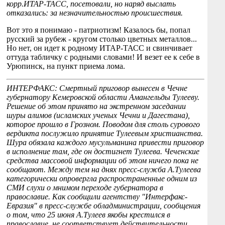
корр.ИТАР-ТАСС, посетовали, но наряд выслать
отказались: за незначительностью происшествия.
Вот это я понимаю - патриотизм! Казалось бы, попал
русский за рубеж - кругом столько цветных металлов...
Но нет, он идет к родному ИТАР-ТАСС и свинчивает
оттуда табличку с родными словами! И везет ее к себе в
Урюпинск, на пункт приема лома.
ИНТЕРФАКС: Смертный приговор вынесен в Чечне
губернатору Кемеровской области Амангельды Тулееву.
Решение об этом принято на экстренном заседании
шуры алимов (исламских ученых Чечни и Дагестана),
которое прошло в Грозном. Поводом для столь сурового
вердикта послужило принятие Тулеевым христианства.
Шура обязала каждого мусульманина привести приговор
в исполнение там, где он достигнет Тулеева. Чеченские
средства массовой информации об этом ничего пока не
сообщают. Между тем на днях пресс-служба А.Тулеева
категорически опровергла распространенные одним из
СМИ слухи о мнимом переходе губернатора в
православие. Как сообщили агентству "Интерфакс-
Евразия" в пресс-службе обладминистрации, сообщения
о том, что 25 июня А.Тулеев якобы крестился в
православие, не соответствует действительности.