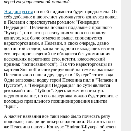
перед государственной машиной.
Эта дискуссия
по всей видимости будет продолжена. От
себя добавлю: в шорт-лист упомянутого конкурса вошел
и Пелевин с пресловутым романом "Генерация
Педерация". Пелевина послали подальше с прошлого
"Букера", но в этот раз ситуация явно в его пользу:
конкурс, как было отмечено выше, спонсируется
наркоторговцами, а Пелевин, в свою очередь, давно
достиг той стадии, когда ни одно из выходящих из под
его пера произведений не обходится без упоминания
нескольких наркотиков (это, кстати, классический
признак "исписавшегося"). Так что наркоторговцы из
картеля Smirnoff и спекулирующий на теме наркотиков
Пелевин явно нашли друг друга в "Букере" этого года.
Одна загвоздка: водку герой Пелевина пил в "Чапаеве и
Пустоте", а "Генерация Педерация" по сути является
рекламой пива "Туборг". Здесь может возникнуть
недопонимание, но его наверняка можно будет решить с
помощью правильного позиционирования напитка
"Ерш".
А насчет названия все-таки надо было почесать репу
подольше, товарищи ликеро-водочники. Или хоть того
же Пелевина нанять. Конкурс "Smirnoff-Букер" обречен