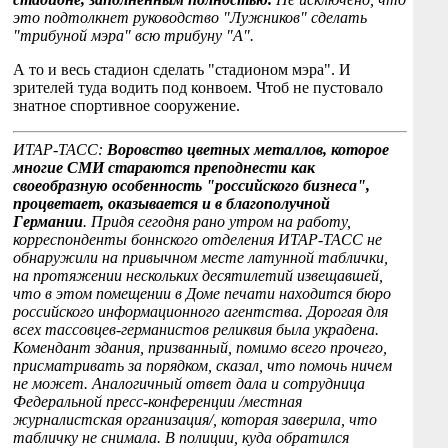
это подтолкнет руководство "Лужников" сделать
"трибуной мэра" всю трибуну "А".
А то и весь стадион сделать "стадионом мэра". И
зрителей туда водить под конвоем. Чтоб не пустовало
знатное спортивное сооружение.
ИТАР-ТАСС:
Воровство цветных металлов, которое
многие СМИ стараются преподнести как
своеобразную особенность "российского бизнеса",
процветает, оказывается и в благополучной
Германии
. Придя сегодня рано утром на работу,
корреспонденты боннского отделения ИТАР-ТАСС не
обнаружили на привычном месте латунной таблички,
на протяжении нескольких десятилетий извещавшей,
что в этом помещении в Доме печати находится бюро
российского информационного агентства. Дорогая для
всех тассовцев-германистов реликвия была украдена.
Комендант здания, призванный, помимо всего прочего,
присматривать за порядком, сказал, что помочь ничем
не может. Аналогичный ответ дала и сотрудница
Федеральной пресс-конференции /местная
журналистская организация/, которая заверила, что
табличку не снимала. В полиции, куда обратился