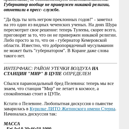
Губернатор вообще не привержен никакой религии,
отметили в пресс- службе.
"Да будь ты хоть негром преклонных годов!" - заметил
на это один из видных чеченских ученых. На днях Шура
пересмотрит свое решение: теперь Тулеева, скорее всего,
приговорят за то, что он не привержен никакой религии.
Либо просто за то, что он - губернатор Кемеровской
области. Известно, что добропорядочный мусульманин
не может быть "губернатором". В Коране даже слова
такого нет.
ИНТЕРФАКС: РАЙОН УТЕЧКИ ВОЗДУХА
НА
СТАНЦИИ "МИР" В ЦУПЕ
ОПРЕДЕЛЕН
Сбылся параноидальный бред Пелевина: теперь мы все
знаем, что станция "Мир" не летает в космосе, а
спокойненько стоит в ЦУПе.
Кстати о Пелевине. Любопытная дискуссия о пьянстве
заварилась в
Курилке ЛИТО Житинского имени Стерна
.
Начиналась дискуссия так:
МАССА
- Fri Jul 9 20:46:50 1999