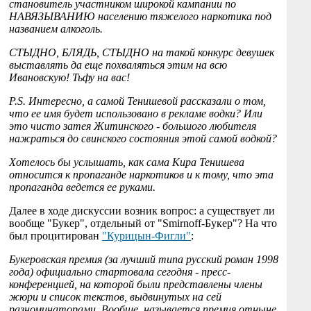
становитель участником широкой кампании по
НАВЯЗЫВАНИЮ населению тяжелого наркотика под
названием алкоголь.
СТЫДНО, БЛЯДЬ, СТЫДНО на такой конкурс девушек
выставлять да еще похваляться этим на всю
Ивановскую! Тьфу на вас!
P.S. Интересно, а самой Тенишевой рассказали о том,
что ее имя будет использовано в рекламе водки? Или
это чисто затея Житинского - большого любителя
нажраться до свинского состояния этой самой водкой?
Хотелось бы услышать, как сама Кира Тенишева
относится к пропаганде наркотиков и к тому, что эта
пропаганда ведется ее руками.
Далее в ходе дискуссии возник вопрос: а существует ли
вообще "Букер", отдельный от "Smirnoff-Букер"? На что
был процитирован
"Курицын-Фигли"
:
Букеровская премия (за лучший типа русский роман 1998
года) официально стартовала сегодня - пресс-
конференцией, на которой были представлены члены
жюри и список текстов, выдвинутых на сей
разноминаторами. Вообще, называется премия отныне