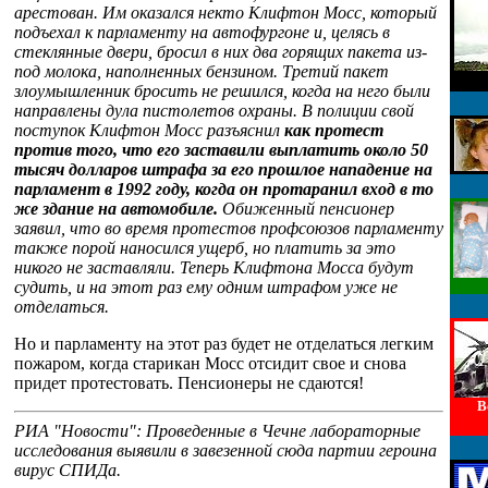
арестован. Им оказался некто Клифтон Мосс, который
подъехал к парламенту на автофургоне и, целясь в
стеклянные двери, бросил в них два горящих пакета из-
под молока, наполненных бензином. Третий пакет
злоумышленник бросить не решился, когда на него были
направлены дула пистолетов охраны. В полиции свой
поступок Клифтон Мосс разъяснил
как протест
против того, что его заставили выплатить около 50
тысяч долларов штрафа за его прошлое нападение на
парламент в 1992 году, когда он протаранил вход в то
же здание на автомобиле.
Обиженный пенсионер
заявил, что во время протестов профсоюзов парламенту
также порой наносился ущерб, но платить за это
никого не заставляли. Теперь Клифтона Мосса будут
судить, и на этот раз ему одним штрафом уже не
отделаться.
Но и парламенту на этот раз будет не отделаться легким
пожаром, когда старикан Мосс отсидит свое и снова
придет протестовать. Пенсионеры не сдаются!
В
РИА "Новости": Проведенные в Чечне лабораторные
исследования выявили в завезенной сюда партии героина
вирус СПИДа.