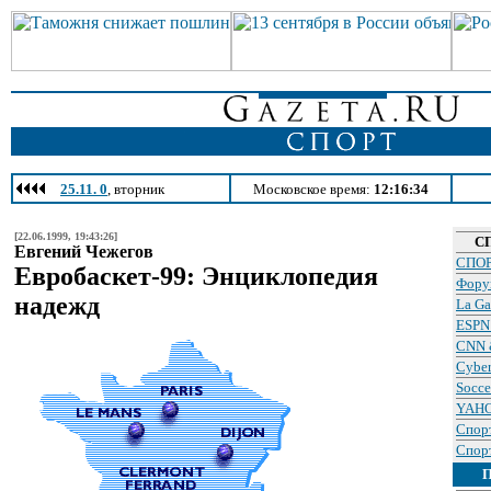
25.11. 0
, вторник
Московское время:
12:16:34
[22.06.1999, 19:43:26]
С
Евгений Чежегов
СПОР
Евробаскет-99: Энциклопедия
Фору
надежд
La Ga
ESPN 
CNN &
Cyber
Socc
YAHO
Спорт
Спор