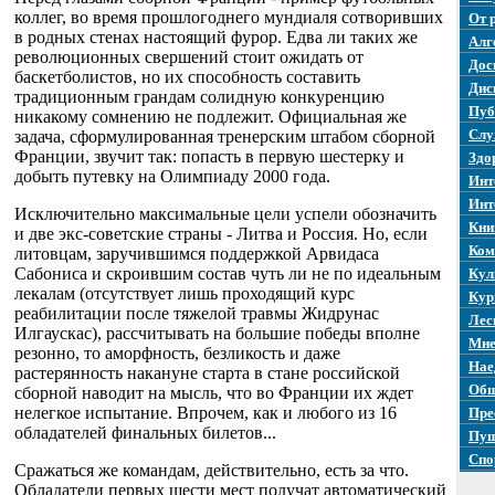
коллег, во время прошлогоднего мундиаля сотворивших
От 
в родных стенах настоящий фурор. Едва ли таких же
Алг
революционных свершений стоит ожидать от
Дос
баскетболистов, но их способность составить
Дис
традиционным грандам солидную конкуренцию
Пуб
никакому сомнению не подлежит. Официальная же
Слу
задача, сформулированная тренерским штабом сборной
Франции, звучит так: попасть в первую шестерку и
Здо
добыть путевку на Олимпиаду 2000 года.
Инт
Инт
Исключительно максимальные цели успели обозначить
Кни
и две экс-советские страны - Литва и Россия. Но, если
Ком
литовцам, заручившимся поддержкой Арвидаса
Сабониса и скроившим состав чуть ли не по идеальным
Кул
лекалам (отсутствует лишь проходящий курс
Кур
реабилитации после тяжелой травмы Жидрунас
Лес
Илгаускас), рассчитывать на большие победы вполне
Мне
резонно, то аморфность, безликость и даже
Нае
растерянность накануне старта в стане российской
Общ
сборной наводит на мысль, что во Франции их ждет
нелегкое испытание. Впрочем, как и любого из 16
Пре
обладателей финальных билетов...
Пуш
Спо
Сражаться же командам, действительно, есть за что.
Обладатели первых шести мест получат автоматический