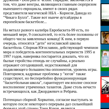
том, что даже венгры, являющиеся главным сюрпризом
нынешнего евроцикла, имеют в своих рядах
представителя магической НБА - Корнеля Давида из
"Чикаго Буллз". Такие вот нынче аутсайдеры в
европейском баскетболе...
На металл разного калибра Евробаскета-99 есть, по
меньшей мере, 9 соискателей, то есть более половины от
общего числа заявленных команд! К ним, в первую
очередь, относятся "дети" югославской школы
баскетбола. Сборная Югославии, действующий чемпион
мира и победитель континентальных первенств 1995 и
1997 годов, наверняка постарается доказать, что их
былые геройства отнюдь не случайны, а реально
отражают сегодняшний, недостижимый для
подавляющего большинства оппонентов, уровень игры.
Повторимся, кадровые проблемы у "югов" также
существуют, но бесперебойно функционирующая
"баскетбольная школа", гарантирует им вполне сносное
восполнение утраченных талантов. Даже столь нечасто
встречающихся, как Джорджевич и Ребрача.
В
Потенциал сборной Хорватии, согласие выступать за
которую после некоторого перерыва дал сильнейший
форвард этой страны Тони Кукоч, является