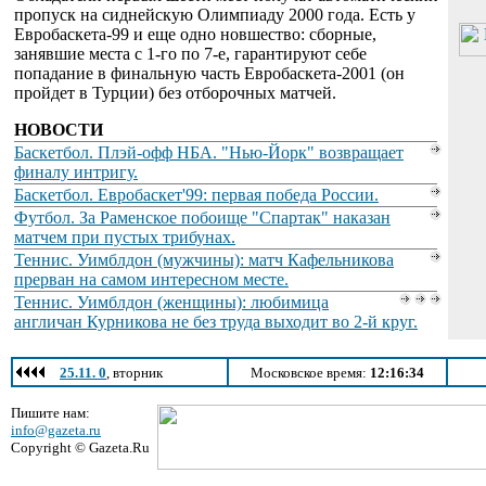
пропуск на сиднейскую Олимпиаду 2000 года. Есть у
Евробаскета-99 и еще одно новшество: сборные,
занявшие места с 1-го по 7-е, гарантируют себе
попадание в финальную часть Евробаскета-2001 (он
пройдет в Турции) без отборочных матчей.
НОВОСТИ
Баскетбол. Плэй-офф НБА. "Нью-Йорк" возвращает
финалу интригу.
Баскетбол. Евробаскет'99: первая победа России.
Футбол. За Раменское побоище "Спартак" наказан
матчем при пустых трибунах.
Теннис. Уимблдон (мужчины): матч Кафельникова
прерван на самом интересном месте.
Теннис. Уимблдон (женщины): любимица
англичан Курникова не без труда выходит во 2-й круг.
25.11. 0
, вторник
Московское время:
12:16:34
Пишите нам:
info@gazeta.ru
Copyright © Gazeta.Ru