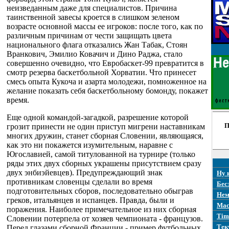
неизведанным даже для специалистов. Причина
таинственной завесы кроется в слишком зеленом
возрасте основной массы ее игроков: после того, как по
различным причинам от чести защищать цвета
национального флага отказались Жан Табак, Стоян
Вранкович, Эмилио Ковачич и Дино Раджа, стало
совершенно очевидно, что Евробаскет-99 превратится в
смотр резерва баскетбольной Хорватии. Что принесет
смесь опыта Кукоча и азарта молодежи, помноженное на
желание показать себя баскетбольному бомонду, покажет
время.
Еще одной командой-загадкой, разрешение которой
П
грозит принести не один приступ мигрени наставникам
многих дружин, станет сборная Словении, являющаяся,
как это ни покажется изумительным, наравне с
Югославией, самой титулованной на турнире (только
ряды этих двух сборных украшены присутствием сразу
двух энбиэйевцев). Предупреждающий знак
Ну 
противникам словенцы сделали во время
Бес
подготовительных сборов, последовательно обыграв
Нем
греков, итальянцев и испанцев. Правда, были и
Mac
поражения. Наиболее примечательное из них сборная
Tim
Словении потерпела от хозяев чемпионата - французов.
Тек
Перед глазами сборной Франции - пример футбольных