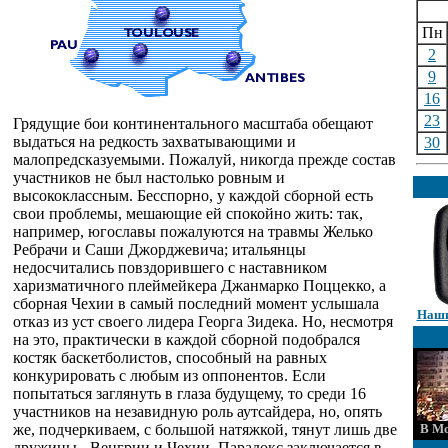
Пн
2
9
16
23
Грядущие бои континентального масштаба обещают
выдаться на редкость захватывающими и
30
малопредсказуемыми. Пожалуй, никогда прежде состав
участников не был настолько ровным и
высококлассным. Бесспорно, у каждой сборной есть
свои проблемы, мешающие ей спокойно жить: так,
например, югославы пожалуются на травмы Желько
Ребрачи и Саши Джорджевича; итальянцы
недосчитались повздорившего с наставником
харизматичного плеймейкера Джанмарко Поццекко, а
сборная Чехии в самый последний момент услышала
Наши
отказ из уст своего лидера Георга Зидека. Но, несмотря
на это, практически в каждой сборной подобрался
костяк баскетболистов, способный на равных
конкурировать с любым из оппонентов. Если
попытаться заглянуть в глаза будущему, то среди 16
участников на незавидную роль аутсайдера, но, опять
же, подчеркиваем, с большой натяжкой, тянут лишь две
В Мо
дружины - Венгрии и Чехии. Парадокс заключается в