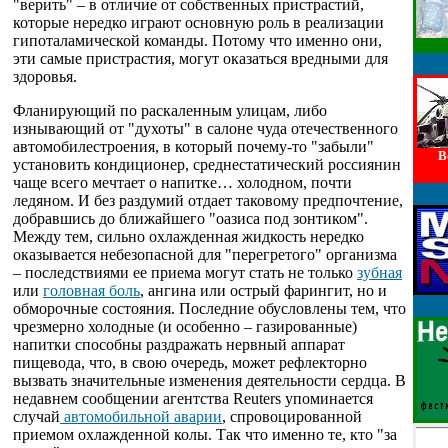
"верить" – в отличие от собственных пристрастий,
которые нередко играют основную роль в реализации
гипоталамической команды. Потому что именно они,
эти самые пристрастия, могут оказаться вредными для
здоровья.
Фланирующий по раскаленным улицам, либо
изнывающий от "духоты" в салоне чуда отечественного
автомобилестроения, в который почему-то "забыли"
В
установить кондиционер, среднестатический россиянин
чаще всего мечтает о напитке… холодном, почти
ледяном. И без раздумий отдает таковому предпочтение,
добравшись до ближайшего "оазиса под зонтиком".
Между тем, сильно охлажденная жидкость нередко
оказывается небезопасной для "перегретого" организма
– последствиями ее приема могут стать не только
зубная
или
головная боль
, ангина или острый фарингит, но и
обморочные состояния. Последние обусловлены тем, что
чрезмерно холодные (и особенно – газированные)
напитки способны раздражать нервный аппарат
пищевода, что, в свою очередь, может рефлекторно
вызвать значительные изменения деятельности сердца. В
недавнем сообщении агентства Reuters
упоминается
случай
автомобильной аварии
, спровоцированной
приемом охлажденной колы. Так что именно те, кто "за