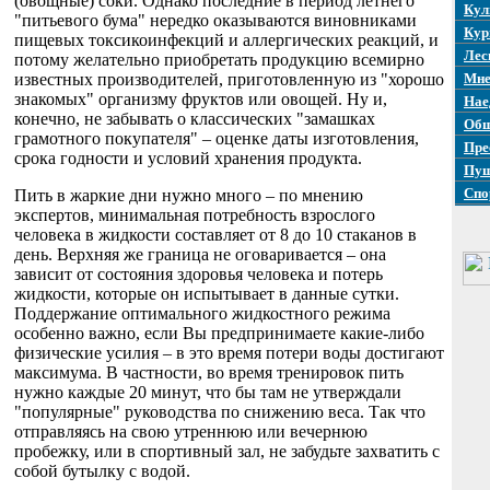
(овощные) соки. Однако последние в период летнего
Кул
"питьевого бума" нередко оказываются виновниками
Кур
пищевых токсикоинфекций и аллергических реакций, и
Лес
потому желательно приобретать продукцию всемирно
известных производителей, приготовленную из "хорошо
Мне
знакомых" организму фруктов или овощей. Ну и,
Нае
конечно, не забывать о классических "замашках
Общ
грамотного покупателя" – оценке даты изготовления,
Пре
срока годности и условий хранения продукта.
Пуш
Спо
Пить в жаркие дни нужно много – по мнению
экспертов, минимальная потребность взрослого
человека в жидкости составляет от 8 до 10 стаканов в
день. Верхняя же граница не оговаривается – она
зависит от состояния здоровья человека и потерь
жидкости, которые он испытывает в данные сутки.
Поддержание оптимального жидкостного режима
особенно важно, если Вы предпринимаете какие-либо
физические усилия – в это время потери воды достигают
максимума. В частности, во время тренировок пить
нужно каждые 20 минут, что бы там не утверждали
"популярные" руководства по снижению веса. Так что
отправляясь на свою утреннюю или вечернюю
пробежку, или в спортивный зал, не забудьте захватить с
собой бутылку с водой.