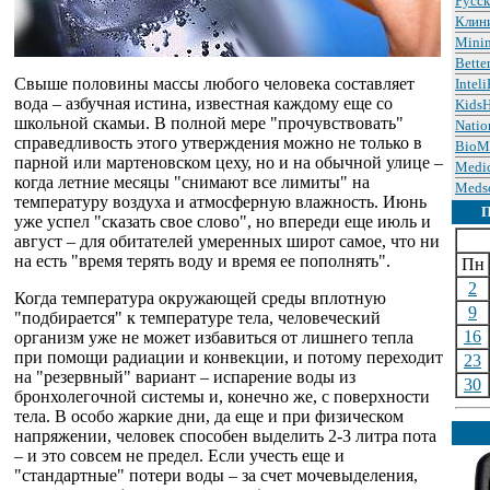
Русс
Клин
Minin
Bette
Свыше половины массы любого человека составляет
Intel
вода – азбучная истина, известная каждому еще со
KidsH
школьной скамьи. В полной мере "прочувствовать"
Natio
справедливость этого утверждения можно не только в
BioM
парной или мартеновском цеху, но и на обычной улице –
Medic
когда летние месяцы "снимают все лимиты" на
Meds
температуру воздуха и атмосферную влажность. Июнь
уже успел "сказать свое слово", но впереди еще июль и
август – для обитателей умеренных широт самое, что ни
на есть "время терять воду и время ее пополнять".
Пн
2
Когда температура окружающей среды вплотную
9
"подбирается" к температуре тела, человеческий
16
организм уже не может избавиться от лишнего тепла
при помощи радиации и конвекции, и потому переходит
23
на "резервный" вариант – испарение воды из
30
бронхолегочной системы и, конечно же, с поверхности
тела. В особо жаркие дни, да еще и при физическом
напряжении, человек способен выделить 2-3 литра пота
– и это совсем не предел. Если учесть еще и
"стандартные" потери воды – за счет мочевыделения,