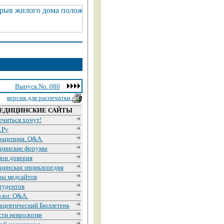
Выпуск No. 080
версия для распечатки
ЕДИЦИНСКИЕ САЙТЫ
ечиться хочут!
.Ру
рацепция. Q&A.
цинские форумы
фон доверия
цинская энциклопедия
ры медсайтов
тудентов
лог. Q&A.
ацевтический Бюллетень
сти неврологии