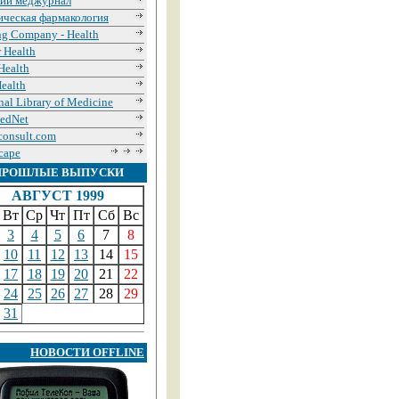
кий меджурнал
ическая фармакология
g Company - Health
r Health
iHealth
ealth
nal Library of Medicine
edNet
onsult.com
cape
ПРОШЛЫЕ ВЫПУСКИ
АВГУСТ 1999
Вт
Ср
Чт
Пт
Сб
Вс
3
4
5
6
7
8
10
11
12
13
14
15
17
18
19
20
21
22
24
25
26
27
28
29
31
НОВОСТИ OFFLINE