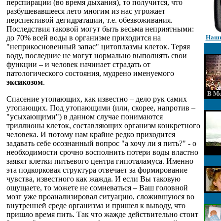
перспирации (во время дыхания), то получится, что
разбушевавшееся лето многим из нас угрожает
перспективой дегидратации, т.е. обезвоживания.
Последствия таковой могут быть весьма неприятными:
до 70% всей воды в организме приходится на
Наши
"неприкосновенный запас" цитоплазмы клеток. Теряя
воду, последние не могут нормально выполнять свои
функции – и человек начинает страдать от
патологического состояния, мудрено именуемого
эксикозом
.
В Мо
Спасение утопающих, как известно – дело рук самих
утопающих. Под утопающими (или, скорее, напротив –
"усыхающими") в данном случае понимаются
триллионы клеток, составляющих организм конкретного
человека. И потому нам крайне редко приходится
задавать себе осознанный вопрос "а хочу ли я пить?" - о
необходимости срочно восполнить потери воды властно
заявят клетки питьевого центра гипоталамуса. Именно
эта подкорковая структура отвечает за формирование
чувства, известного как жажда. И если Вы таковую
ощущаете, то можете не сомневаться – Ваш головной
мозг уже проанализировал ситуацию, сложившуюся во
внутренней среде организма и пришел к выводу, что
пришло время пить. Так что жажде действительно стоит