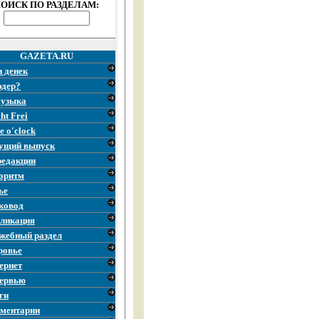
ОИСК ПО РАЗДЕЛАМ:
GAZETA.RU
и денек
эдер?
узыка
ht Frei
e o'clock
ущий выпуск
редакции
оритм
ье
ковод
ликация
жебный раздел
ровье
ернет
ервью
ги
ментарии