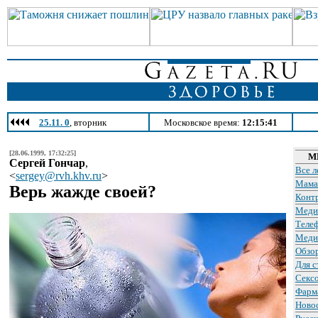
25.11. 0
, вторник
Московское время:
12:15:41
[28.06.1999, 17:32:25]
М
Сергей Гончар
,
Все л
<
sergey@rvh.khv.ru
>
Мама
Верь жажде своей?
Конт
Меди
Теле
Меди
Обзо
Для с
Сексо
Фарм
Ново