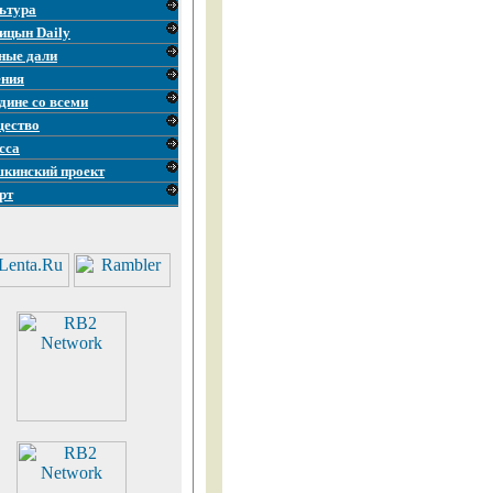
ьтура
ицын Daily
ные дали
ния
дине со всеми
ество
сса
кинский проект
рт