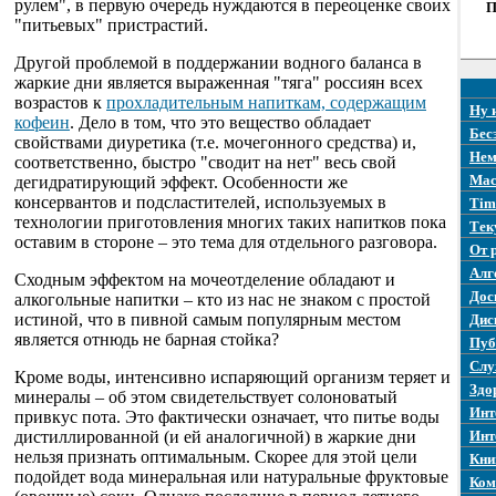
рулем", в первую очередь нуждаются в переоценке своих
П
"питьевых" пристрастий.
Другой проблемой в поддержании водного баланса в
жаркие дни является выраженная "тяга" россиян всех
возрастов к
прохладительным напиткам, содержащим
Ну 
кофеин
. Дело в том, что это вещество обладает
Бес
свойствами диуретика (т.е. мочегонного средства) и,
Нем
соответственно, быстро "сводит на нет" весь свой
Mac
дегидратирующий эффект. Особенности же
консервантов и подсластителей, используемых в
Tim
технологии приготовления многих таких напитков пока
Тек
оставим в стороне – это тема для отдельного разговора.
От 
Алг
Сходным эффектом на мочеотделение обладают и
Дос
алкогольные напитки – кто из нас не знаком с простой
истиной, что в пивной самым популярным местом
Дис
является отнюдь не барная стойка?
Пуб
Слу
Кроме воды, интенсивно испаряющий организм теряет и
Здо
минералы – об этом свидетельствует солоноватый
Инт
привкус пота. Это фактически означает, что питье воды
дистиллированной (и ей аналогичной) в жаркие дни
Инт
нельзя признать оптимальным. Скорее для этой цели
Кни
подойдет вода минеральная или натуральные фруктовые
Ком