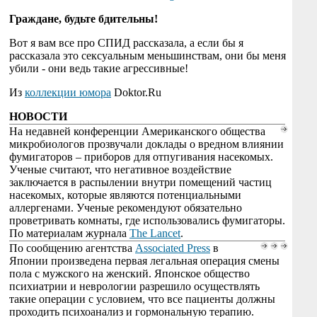
Граждане, будьте бдительны!
Вот я вам все про СПИД рассказала, а если бы я
рассказала это сексуальным меньшинствам, они бы меня
убили - они ведь такие агрессивные!
Из
коллекции юмора
Doktor.Ru
НОВОСТИ
На недавней конференции Американского общества
микробиологов прозвучали доклады о вредном влиянии
фумигаторов – приборов для отпугивания насекомых.
Ученые считают, что негативное воздействие
заключается в распылении внутри помещений частиц
насекомых, которые являются потенциальными
аллергенами. Ученые рекомендуют обязательно
проветривать комнаты, где использовались фумигаторы.
По материалам журнала
The Lancet
.
По сообщению агентства
Associated Press
в
Японии произведена первая легальная операция смены
пола с мужского на женский. Японское общество
психиатрии и неврологии разрешило осуществлять
такие операции с условием, что все пациенты должны
проходить психоанализ и гормональную терапию.