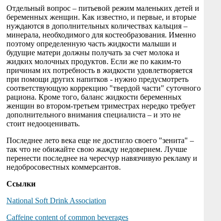
Отдельный вопрос – питьевой режим маленьких детей и
беременных женщин. Как известно, и первые, и вторые
нуждаются в дополнительных количествах кальция –
минерала, необходимого для костеобразования. Именно
поэтому определенную часть жидкости малыши и
будущие матери должны получать за счет молока и
жидких молочных продуктов. Если же по каким-то
причинам их потребность в жидкости удовлетворяется
при помощи других напитков - нужно предусмотреть
соответствующую коррекцию "твердой части" суточного
рациона. Кроме того, баланс жидкости беременных
женщин во втором-третьем триместрах нередко требует
дополнительного внимания специалиста – и это не
стоит недооценивать.
Последнее лето века еще не достигло своего "зенита" –
так что не обижайте свою жажду недоверием. Лучше
перенести последнее на чересчур навязчивую рекламу и
недобросовестных коммерсантов.
Ссылки
National Soft Drink Association
Caffeine content of common beverages