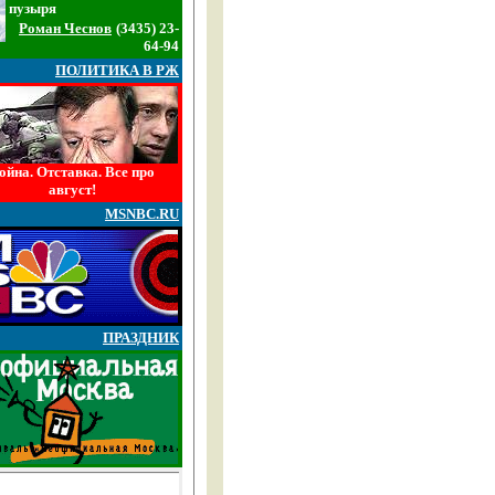
пузыря
Роман Чеснов
(3435) 23-
64-94
ПОЛИТИКА В РЖ
ойна. Отставка. Все про
август!
MSNBC.RU
ПРАЗДНИК