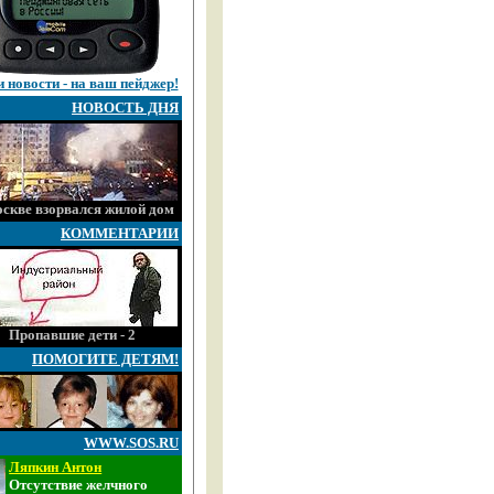
 новости - на ваш пейджер!
НОВОСТЬ ДНЯ
скве взорвался жилой дом
КОММЕНТАРИИ
Пропавшие дети - 2
ПОМОГИТЕ ДЕТЯМ!
WWW.SOS.RU
Ляпкин Антон
Отсутствие желчного