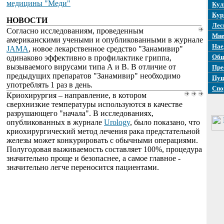
медицины "Меди"
Кул
Кур
НОВОСТИ
Лес
Согласно исследованиям, проведенным
Мне
американскими учеными и опубликованными в журнале
Нае
JAMA
, новое лекарственное средство "Занамивир"
Общ
одинаково эффективно в профилактике гриппа,
вызываемого вирусами типа А и В. В отличие от
Пре
предыдущих препаратов "Занамивир" необходимо
Пуш
употреблять 1 раз в день.
Спо
Криохирургия – направление, в котором
сверхнизкие температуры используются в качестве
разрушающего "начала". В исследованиях,
опубликованных в журнале
Urology
, было показано, что
криохирургический метод лечения рака предстательной
железы может конкурировать с обычными операциями.
Полугодовая выживаемость составляет 100%, процедура
значительно проще и безопаснее, а самое главное -
значительно легче переносится пациентами.