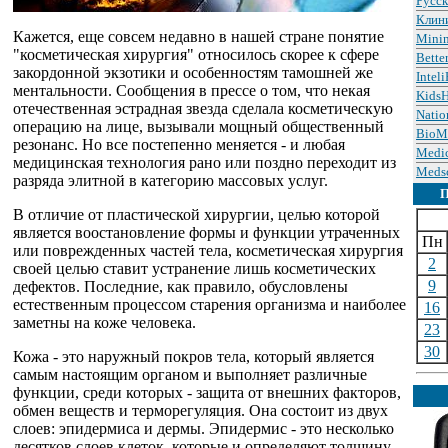
Русс
Клин
Кажется, еще совсем недавно в нашей стране понятие
Minin
"косметическая хирургия" относилось скорее к сфере
Bette
закордонной экзотики и особенностям тамошней же
Intel
ментальности. Сообщения в прессе о том, что некая
KidsH
отечественная эстрадная звезда сделала косметическую
Natio
операцию на лице, вызывали мощный общественный
BioM
резонанс. Но все постепенно меняется - и любая
Medic
медицинская технология рано или поздно переходит из
Meds
разряда элитной в категорию массовых услуг.
В отличие от пластической хирургии, целью которой
является воостановление формы и функции утраченных
Пн
или поврежденных частей тела, косметическая хирургия
2
своей целью ставит устранение лишь косметических
9
дефектов. Последние, как правило, обусловлены
естественным процессом старения организма и наиболее
16
заметны на коже человека.
23
30
Кожа - это наружный покров тела, который является
самым настоящим органом и выполняет различные
функции, среди которых - защита от внешних факторов,
обмен веществ и терморегуляция. Она состоит из двух
слоев: эпидермиса и дермы. Эпидермис - это несколько
десятков слоев клеток, которые и определяют толщину