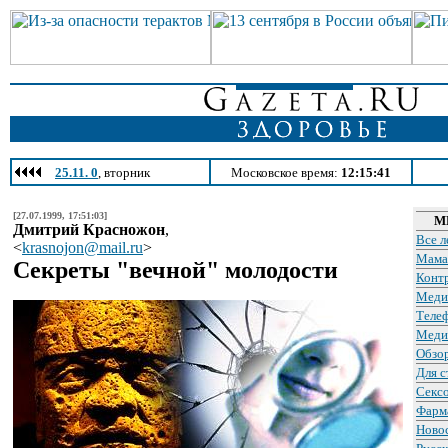
25.11. 0
, вторник
Московское время:
12:15:41
[27.07.1999, 17:51:03]
М
Дмитрий Красножон
,
Все л
<
krasnojon@mail.ru
>
Мама
Секреты "вечной" молодости
Конт
Меди
Теле
Меди
Обзо
Для с
Сексо
Фарм
Ново