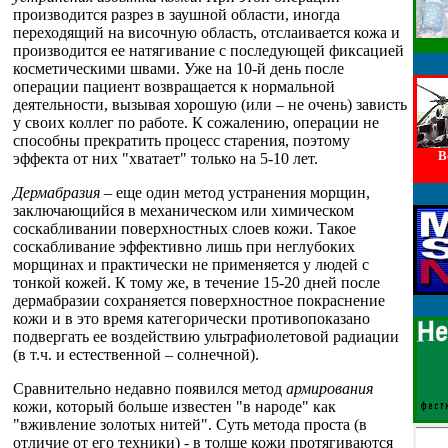
производится разрез в заушной области, иногда
переходящий на височную область, отслаивается кожа и
производится ее натягивание с последующей фиксацией
косметическими швами. Уже на 10-й день после
операции пациент возвращается к нормальной
деятельности, вызывая хорошую (или – не очень) зависть
у своих коллег по работе. К сожалению, операции не
способны прекратить процесс старения, поэтому
В
эффекта от них "хватает" только на 5-10 лет.
Дермабразия
– еще один метод устранения морщин,
заключающийся в механическом или химическом
соскабливании поверхностных слоев кожи. Такое
соскабливание эффективно лишь при неглубоких
морщинах и практически не применяется у людей с
тонкой кожей. К тому же, в течение 15-20 дней после
дермабразии сохраняется поверхностное покраснение
кожи и в это время категорически противопоказано
подвергать ее воздействию ультрафиолетовой радиации
(в т.ч. и естественной – солнечной).
Сравнительно недавно появился метод
армирования
кожи, который больше известен "в народе" как
"вживление золотых нитей". Суть метода проста (в
отличие от его техники) - в толще кожи протягиваются