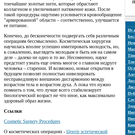
П
тончайшие золотые нити, которые обрастают
коллагеном и увеличивают натяжение кожи. После
такой процедуры ощутимо усиливается кровообращение
"армированной" области – соответственно, улучшается
ее питание.
Ну 
Конечно, до бесконечности подвергать себя различным
Бес
операциям бессмысленно. Косметическая хирургия
Нем
научилась вполне успешно имитировать молодость, но,
Mac
к сожалению, выглядеть молодым и быть им на самом
Tim
деле – далеко не одно и то же. Несомненно, науке
Тек
предстоит узнать еще очень многое о главном недруге
человека – старении. И возможно, новые открытия в
От 
будущем позволят полностью нивелировать
Алг
несправедливую внешнюю дисгармонию между
Дос
возрастом тела и возрастом духа. А пока что нужно
Дис
помнить о том, что лучше всего стабилизирует
Пуб
биологический возраст не что иное, как максимально
Слу
здоровый образ жизни.
Здо
Ссылки
Инт
Инт
Cosmetic Surgery Procedures
Кни
О косметических операциях -
Центр эстетической
Ком