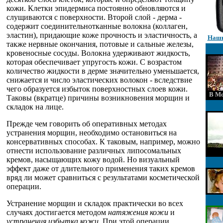
кожи. Клетки эпидермиса постоянно обновляются и
слущиваются с поверхности. Второй слой - дерма -
содержит соединительнотканные волокна (коллаген,
эластин), придающие коже прочность и эластичность, а
Наши
также нервные окончания, потовые и сальные железы,
кровеносные сосуды. Волокна удерживают жидкость,
которая обеспечивает упругость кожи. С возрастом
количество жидкости в дерме значительно уменьшается,
снижается и число эластических волокон - вследствие
чего образуется избыток поверхностных слоев кожи.
В Мо
Таковы (вкратце) причины возникновения морщин и
складок на лице.
Прежде чем говорить об оперативных методах
устранения морщин, необходимо остановиться на
консервативных способах. К таковым, например, можно
отнести использование различных липосомальных
кремов, насыщающих кожу водой. Но визуальный
эффект даже от длительного применения таких кремов
вряд ли может сравниться с результатами косметической
операции.
Устранение морщин и складок практически во всех
случаях достигается методом
натяжения кожи
и
устранения избытка кожи
. При этой операции