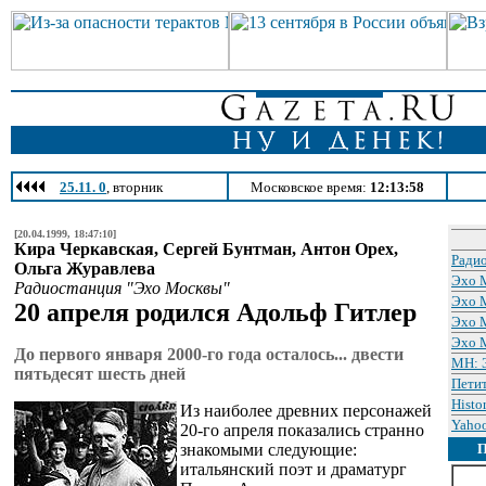
25.11. 0
, вторник
Московское время:
12:13:58
[20.04.1999, 18:47:10]
Кира Черкавская, Сергей Бунтман, Антон Орех,
Ради
Ольга Журавлева
Эхо 
Радиостанция "Эхо Москвы"
Эхо 
20 апреля родился Адольф Гитлер
Эхо 
Эхо 
До первого января 2000-го года осталось... двести
МН: Э
пятьдесят шесть дней
Петит
Histo
Из наиболее древних персонажей
Yahoo
20-го апреля показались странно
знакомыми следующие:
итальянский поэт и драматург