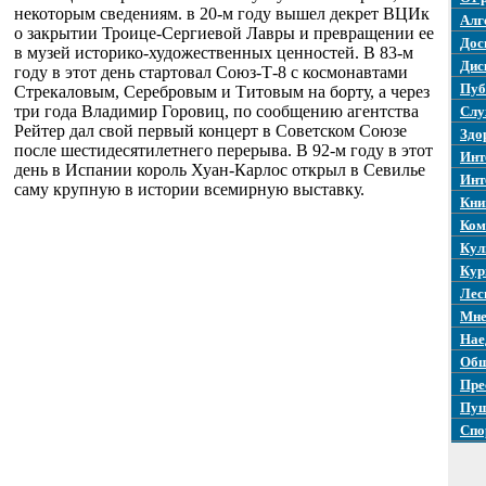
некоторым сведениям. в 20-м году вышел декрет ВЦИк
Алг
о закрытии Троице-Сергиевой Лавры и превращении ее
Дос
в музей историко-художественных ценностей. В 83-м
Дис
году в этот день стартовал Союз-Т-8 с космонавтами
Пуб
Стрекаловым, Серебровым и Титовым на борту, а через
три года Владимир Горовиц, по сообщению агентства
Слу
Рейтер дал свой первый концерт в Советском Союзе
Здо
после шестидесятилетнего перерыва. В 92-м году в этот
Инт
день в Испании король Хуан-Карлос открыл в Севилье
Инт
саму крупную в истории всемирную выставку.
Кни
Ком
Кул
Кур
Лес
Мне
Нае
Общ
Пре
Пуш
Спо