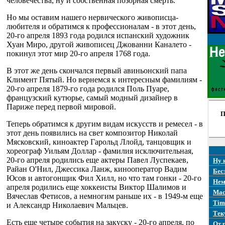
человечества, ну и собственная позорная смерть.
Но мы оставим нашего нервического живописца-
любителя и обратимся к профессионалам - в этот день,
20-го апреля 1893 года родился испанский художник
Хуан Миро, другой живописец Джованни Каналето -
покинул этот мир 20-го апреля 1768 года.
В этот же день скончался первый авиньонский папа
Климент Пятый. Но вернемся к интересным фамилиям -
20-го апреля 1879-го года родился Поль Пуаре,
французский кутюрье, самый модный дизайнер в
Париже перед первой мировой.
П
Теперь обратимся к другим видам искусств и ремесел - в
этот день появились на свет композитор Николай
Мясковский, киноактер Гарольд Ллойд, танцовщик и
хореограф Уильям Доллар - фамилия исключительная,
20-го апреля родились еще актеры Павел Луспекаев,
Ну 
Райан О'Нил, Джессика Ланж, кинооператор Вадим
Бес
Юсов и автогонщик Фил Хилл, но что там гонки - 20-го
Нем
апреля родились еще хоккеисты Виктор Шалимов и
Mac
Вячеслав Фетисов, а немногим раньше их - в 1949-м еще
Tim
и Александр Николаевич Мальцев.
Тек
Есть еще четыре события на закуску - 20-го апреля, по
От 