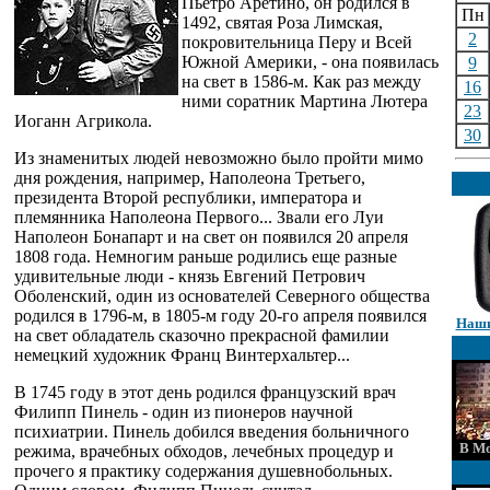
Пьетро Аретино, он родился в
Пн
1492, святая Роза Лимская,
2
покровительница Перу и Всей
Южной Америки, - она появилась
9
на свет в 1586-м. Как раз между
16
ними соратник Мартина Лютера
23
Иоганн Агрикола.
30
Из знаменитых людей невозможно было пройти мимо
дня рождения, например, Наполеона Третьего,
президента Второй республики, императора и
племянника Наполеона Первого... Звали его Луи
Наполеон Бонапарт и на свет он появился 20 апреля
1808 года. Немногим раньше родились еще разные
удивительные люди - князь Евгений Петрович
Оболенский, один из основателей Северного общества
родился в 1796-м, в 1805-м году 20-го апреля появился
Наши
на свет обладатель сказочно прекрасной фамилии
немецкий художник Франц Винтерхальтер...
В 1745 году в этот день родился французский врач
Филипп Пинель - один из пионеров научной
психиатрии. Пинель добился введения больничного
В Мо
режима, врачебных обходов, лечебных процедур и
прочего я практику содержания душевнобольных.