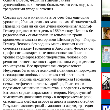
Одним словом, Филипп Пинель считал
душевнобольных именно больными, то есть людьми,
требующими ухода и лечения.
Совсем другого мнения на этот счет был еще один
уроженец 20-го апреля - возможно, самый знаменитый.
Правда не был ли он сам душевнобольным? Адольф
Гитлер родился в этот день в 1889-м году. Человек без
родословной - семья полна неясными на грани
кровосмесительства историями Шикльгрубер - Гидлер,
Гитлер. Человек без родных мест - кочевая жизнь
семейства между Германией и Австрией. Человек без
профессии - акварельные поползновения были на
уровне среднеарбатского творчества. Человек без
религии - ответственность христианина еще в детстве
его испугала. Все предпосылки сверхчеловека.
Неудачная беготня от воинской повинности порождает
неожиданно любовь к войне как избавлению от
проблем. Родина находится - мифическая Германия,
семья - мифические чистые арийцы, Религия - в
подземной мешанине шаманства. Профессия - вождь.
Бытовые страхи вырастают в теорию, Недоступный
В
замкнутому двоечнику спор - в непререкаемые речи,
опасная для слабака дворовая драка в мировую войну.
Результат закономерный - миллионы жертв, трагедия