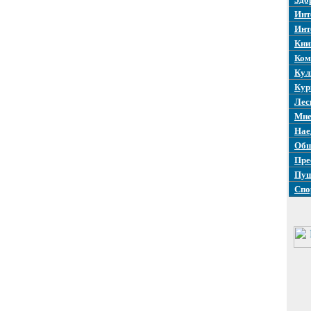
Инт
Инт
Кни
Ком
Кул
Кур
Лес
Мне
Нае
Общ
Пре
Пуш
Спо