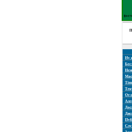
П
Ну 
Бес
Нем
Mac
Tim
Тек
От 
Алг
Дос
Дис
Пуб
Слу
Здо