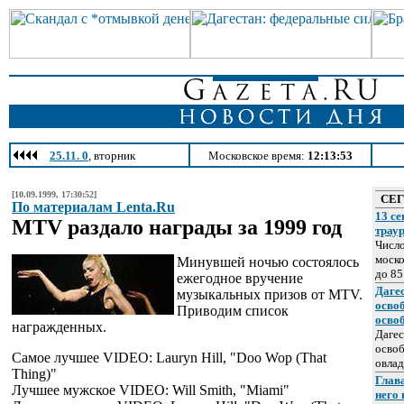
25.11. 0
, вторник
Московское время:
12:13:53
[10.09.1999, 17:30:52]
СЕ
По материалам Lenta.Ru
13 се
MTV раздало награды за 1999 год
трау
Число
моско
Минувшей ночью состоялось
до 85
ежегодное вручение
Даге
музыкальных призов от MTV.
осво
Приводим список
осво
награжденных.
Дагес
освоб
Самое лучшее VIDEO: Lauryn Hill, "Doo Wop (That
овлад
Thing)"
Глава
Лучшее мужское VIDEO: Will Smith, "Miami"
него