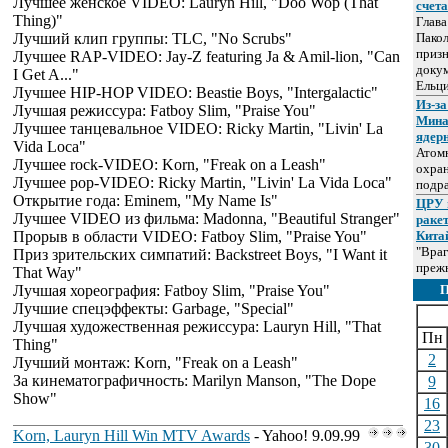
Лучшее женское VIDEO: Lauryn Hill, "Doo Wop (That
счет
Thing)"
Глав
Лучший клип группы: TLC, "No Scrubs"
Пакол
призн
Лучшее RAP-VIDEO: Jay-Z featuring Ja & Amil-lion, "Can
докум
I Get A..."
Ельц
Лучшее HIP-HOP VIDEO: Beastie Boys, "Intergalactic"
Из-за
Лучшая режиссура: Fatboy Slim, "Praise You"
Мина
Лучшее танцевальное VIDEO: Ricky Martin, "Livin' La
ядер
Vida Loca"
Атом
Лучшее rock-VIDEO: Korn, "Freak on a Leash"
охра
Лучшее pop-VIDEO: Ricky Martin, "Livin' La Vida Loca"
подр
Открытие года: Eminem, "My Name Is"
ЦРУ 
Лучшее VIDEO из фильма: Madonna, "Beautiful Stranger"
раке
Прорыв в области VIDEO: Fatboy Slim, "Praise You"
Кита
"Враг
Приз зрительских симпатий: Backstreet Boys, "I Want it
прежн
That Way"
Лучшая хореография: Fatboy Slim, "Praise You"
Лучшие спецэффекты: Garbage, "Special"
Лучшая художественная режиссура: Lauryn Hill, "That
Пн
Thing"
2
Лучший монтаж: Korn, "Freak on a Leash"
За кинематографичность: Marilyn Manson, "The Dope
9
Show"
16
23
Korn, Lauryn Hill Win MTV Awards
- Yahoo! 9.09.99
30