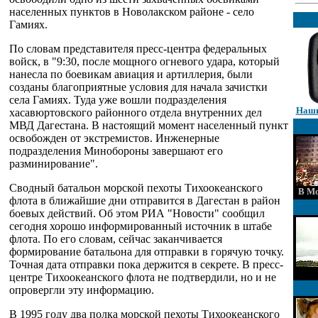
населенных пунктов в Новолакском районе - село
Гамиях.
По словам представителя пресс-центра федеральных
войск, в "9:30, после мощного огневого удара, который
нанесла по боевикам авиация и артиллерия, были
созданы благоприятные условия для начала зачистки
села Гамиях. Туда уже вошли подразделения
Наши
хасавюртовского районного отдела внутренних дел
МВД Дагестана. В настоящий момент населенный пункт
освобожден от экстремистов. Инженерные
подразделения Минобороны завершают его
разминирование".
Сводный батальон морской пехоты Тихоокеанского
В Мо
флота в ближайшие дни отправится в Дагестан в район
боевых действий. Об этом РИА "Новости" сообщил
сегодня хорошо информированный источник в штабе
флота. По его словам, сейчас заканчивается
формирование батальона для отправки в горячую точку.
Точная дата отправки пока держится в секрете. В пресс-
центре Тихоокеанского флота не подтвердили, но и не
опровергли эту информацию.
В 1995 году два полка морской пехоты Тихоокеанского