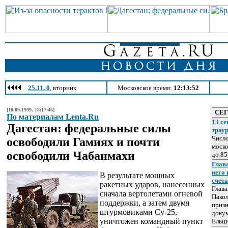
25.11. 0
, вторник
Московское время:
12:13:52
[10.09.1999, 18:17:46]
СЕ
По материалам Lenta.Ru
13 се
Дагестан: федеральные силы
трау
Число
освободили Гамиях и почти
моско
освободили Чабанмахи
до 85
Глава
него
В результате мощных
счет
ракетных ударов, нанесенных
Глав
сначала вертолетами огневой
Пакол
поддержки, а затем двумя
призн
штурмовиками Су-25,
докум
уничтожен командный пункт
Ельц