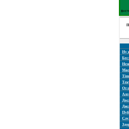
П
Ну 
Бес
Нем
Mac
Tim
Тек
От 
Алг
Дос
Дис
Пуб
Слу
Здо