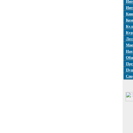
Инт
Инт
Кни
Ком
Кул
Кур
Лес
Мне
Нае
Общ
Пре
Пуш
Спо