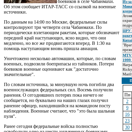
боевиков в селе Чабанмахи.
Из-за
Об этом сообщает ИТАР-ТАСС со ссылкой на военные
Мина
ядер
источники.
Атом
охра
По данным на 14:00 по Москве, федеральные силы
подр
контролируют три четверти села Чабанмахи. По
ЦРУ 
периодически взлетающим ракетам, которые обозначают
раке
передний край наступающих, ясно видно, что они
Кита
медленно, но все же продвигаются вперед. В 1:30 на
"Враг
помощь наступающим вновь пришла авиация.
прежн
MTV 
Уничтожено несколько автомашин, которые, по словам
1999 
военных, подвозили боеприпасы из тайников. Потери
Нагр
боевиков военные оценивают как "достаточно
Ricky
значительные".
Maril
По словам источника, за минувшую ночь погибли два
военнослужащих федеральных сил. Восемь получили
Пн
ранения. О сегодняшних потерях пока ничего не
сообщается, но буквально на наших глазах получил
2
ранение офицер, находившийся на командном посту
9
наблюдения. Военные считают, что "это была шальная
16
пуля".
23
Ранее сегодня федеральные войска полностью
30
освободили одно из шести захваченных боевиками