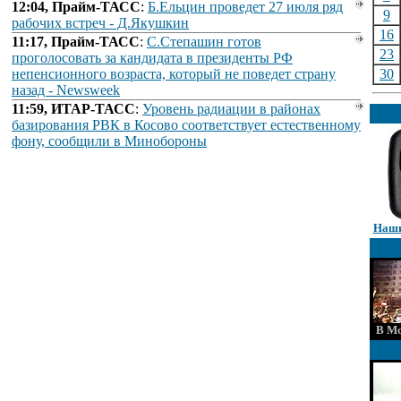
12:04, Прайм-ТАСС
:
Б.Ельцин проведет 27 июля ряд
9
рабочих встреч - Д.Якушкин
16
11:17, Прайм-ТАСС
:
С.Степашин готов
23
проголосовать за кандидата в президенты РФ
непенсионного возраста, который не поведет страну
30
назад - Newsweek
11:59, ИТАР-ТАСС
:
Уровень радиации в районах
базирования РВК в Косово соответствует естественному
фону, сообщили в Минобороны
Наши
В Мо