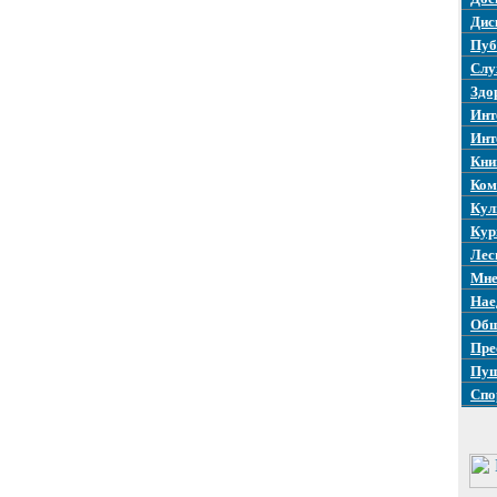
Дис
Пуб
Слу
Здо
Инт
Инт
Кни
Ком
Кул
Кур
Лес
Мне
Нае
Общ
Пре
Пуш
Спо