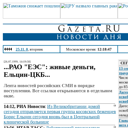
25.11. 0
, вторник
Московское время:
12:18:47
[26.07.1999, 14:19:58]
СЕ
...РАО "ЕЭС": живые деньги,
13 се
Ельцин-ЦКБ...
трау
Число
моско
Лента новостей российских СМИ в порядке
до 85
поступления. Все ссылки открываются в отдельном
Даге
окне.
осво
осво
Дагес
14:12, РИА Новости
:
Из Великобритании домой
освоб
cегодня отправляется первая группа косовских беженцев
овлад
Борис Ельцин сегодня вновь был в Центральной
Глава
клинической больнице
него
13:56, ИТАР-ТАСС
:
Действующий председатель