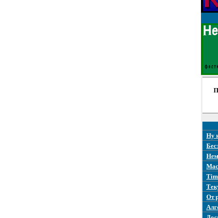
П
Ну 
Бес
Нем
Mac
Tim
Тек
От 
Алг
Дос