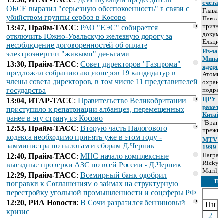
счет
ОБСЕ выразил "серьезную обеспокоенность" в связи с
Глав
убийством группы сербов в Косово
Пакол
призн
13:47, Прайм-ТАСС
:
РАО "ЕЭС" собирается
докум
отключить Южно-Уральскую железную дорогу за
Ельц
несоблюдение договоренностей об оплате
Из-за
электроэнергии "живыми" деньгами
Мина
13:30, Прайм-ТАСС
:
Совет директоров "Газпрома"
ядер
предложил собранию акционеров 19 кандидатур в
Атом
члены совета директоров, в том числе 11 представителей
охра
государства
подр
ЦРУ 
13:04, ИТАР-ТАСС
:
Правительство Великобритании
раке
приступило к репатриации албанцев, перемещенных
Кита
ранее в эту страну из Косово
"Враг
12:53, Прайм-ТАСС
:
Вторую часть Налогового
прежн
кодекса необходимо принять уже в этом году -
MTV 
замминистра по налогам и сборам Д.Черник
1999 
Нагр
12:40, Прайм-ТАСС
:
МНС начало комплексные
Ricky
выездные проверки АЗС по всей России - Д.Черник
Maril
12:29, Прайм-ТАСС
:
Всемирный банк одобрил
поправки к Соглашениям о займах на структурную
перестройку угольной промышленности и соцсферы РФ
12:20, РИА Новости
:
В Сочи разразился бензиновый
Пн
кризис
2