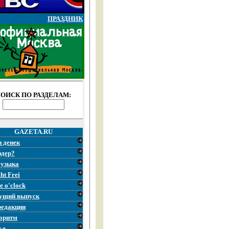
ПРАЗДНИК
ОИСК ПО РАЗДЕЛАМ:
GAZETA.RU
и денек
эдер?
узыка
ht Frei
e o'clock
ущий выпуск
редакции
оритм
ье