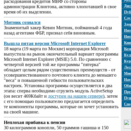
расходования кредитов МВФ со стороны
Дис
администрации Клинтона, активно хлопотавшей в свое
время об их выделении.
Пуб
Слу
Митник сознался
Здо
Знаменитый хакер Кевин Митник, пойманный 4 года
Инт
назад агентами ФБР, признал себя виновным.
Инт
Кни
Вышла пятая версия Microsoft Internet Explorer
18 марта (19 марта по Москве) корпорация Microsoft
Ком
выпустила на рынок окончательный вариант программы
Кул
Microsoft Internet Explorer (MSIE) 5.0. По сравнению с
Кур
четвертой версией той же программы "пятерка"
Лес
обладает целым рядом существенных преимуществ - от
Мне
усовершенствованного почтового клиента до меньшего
Нае
"веса" и повышенной гибкости пользовательских
настроек. Установка программы осуществляется в два
Общ
этапа: сперва необходимо сгрузить модуль ActiveSetup
Пре
(он весит 469Кбайт и
доступен на нашем сервере
), затем
Пуш
с его помощью пользователю предлагается определить
Спо
те компоненты программы, которые он хочет установить
на своей машине.
Неплохая прибавка к пенсии
30 килограммов конопли, 50 граммов гашиша и 150