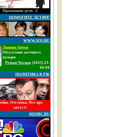
Пропавшие дети - 2
ПОМОГИТЕ ДЕТЯМ!
WWW.SOS.RU
Ляпкин Антон
Отсутствие желчного
пузыря
Роман Чеснов
(3435) 23-
64-94
ПОЛИТИКА В РЖ
ойна. Отставка. Все про
август!
MSNBC.RU