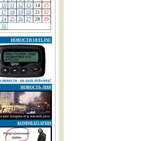
10
11
12
13
14
15
17
18
19
20
21
22
24
25
26
27
28
29
31
НОВОСТИ OFFLINE
 новости - на ваш пейджер!
НОВОСТЬ ДНЯ
скве взорвался жилой дом
КОММЕНТАРИИ