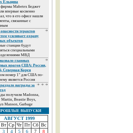
ах Ельцина
а фирмы Mabetex Беджет
ли впервые косвенно
ал, что в его офисе нашли
енты, связанные с
иным
 опасности терактов
том усиливает охрану
ных объектов
ные станции будут
няться специальными
азделениями МВД
назвало главных
тных врагов США: Россия,
й, Северная Корея
ом номер 1" для США по-
ему является Россия
раздало награды за
год
ады получили Madonna,
 Martin, Beastie Boys,
yn Manson, Garbage
ПРОШЛЫЕ ВЫПУСКИ
АВГУСТ 1999
Вт
Ср
Чт
Пт
Сб
Вс
3
4
5
6
7
8