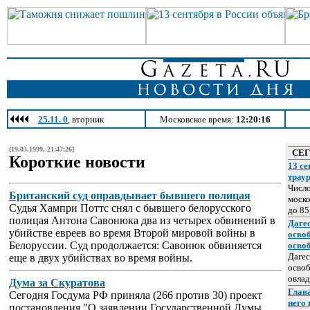
25.11. 0
, вторник
Московское время:
12:20:16
[19.03.1999, 21:47:26]
СЕ
Короткие новости
13 се
трау
Число
Британский суд оправдывает бывшего полицая
моско
Судья Хампри Поттс снял с бывшего белорусского
до 85
полицая Антона Савонюка два из четырех обвинений в
Даге
убийстве евреев во время Второй мировой войны в
осво
Белоруссии. Суд продолжается: Савонюк обвиняется
осво
Дагес
еще в двух убийствах во время войны.
освоб
овлад
Дума за Скуратова
Глава
Сегодня Госдума РФ приняла (266 против 30) проект
него
постановления "О заявлении Государственной Думы