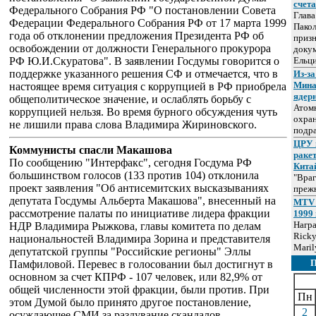
счет
Федерального Собрания РФ "О постановлении Совета
Глав
Федерации Федерального Собрания РФ от 17 марта 1999
Пакол
года об отклонении предложения Президента РФ об
призн
освобождении от должности Генерального прокурора
докум
РФ Ю.И.Скуратова". В заявлении Госдумы говорится о
Ельц
поддержке указанного решения СФ и отмечается, что в
Из-за
Мина
настоящее время ситуация с коррупцией в РФ приобрела
ядер
общеполитическое значение, и ослаблять борьбу с
Атом
коррупцией нельзя. Во время бурного обсуждения чуть
охра
не лишили права слова Владимира Жириновского.
подр
ЦРУ 
Коммунисты спасли Макашова
раке
По сообщению "Интерфакс", сегодня Госдума РФ
Кита
большинством голосов (133 против 104) отклонила
"Враг
проект заявления "Об антисемитских высказываниях
прежн
депутата Госдумы Альберта Макашова", внесенный на
MTV 
рассмотрение палаты по инициативе лидера фракции
1999 
Нагр
НДР Владимира Рыжкова, главы комитета по делам
Ricky
национальностей Владимира Зорина и представителя
Maril
депутатской группы "Российские регионы" Эллы
Памфиловой. Перевес в голосовании был достигнут в
основном за счет КПРФ - 107 человек, или 82,9% от
общей численности этой фракции, были против. При
Пн
этом Думой было принято другое постановление,
2
осуждающее СМИ за раздувание скандалов.