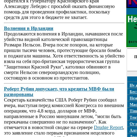
обратился к губернатору Красноярского края
Александру Лебедю с просьбой оказать финансовую
помощь для проведения профилактики, поскольку
средств для этого в бюджете не хватает.
Волнения в Ирландии
Продолжаются волнения в Ирландии, начавшиеся после
убийства видной католической правозащитницы
Розмари Нельсон. Вчера после похорон, на которые
пришли тысячи человек, протестующие бросали бомбы
и поджигали машины. Хотя ответственность за убийство
П
взяла на себя про-британская террористическая группа
"Защитники Красной Руки", католики обвиняют в
смерти Нельсон североирландскую полицию,
состоящую в основном из протестантов.
Ну 
Роберт Рубин допускает, что кредиты МВФ были
Бес
разворованы
Нем
Секретарь казначейства США Роберт Рубин сообщил
Mac
вчера, выступая перед комиссией Конгресса по внешним
операциям, что 4,8 млрд. долларов от МВФ,
Tim
направленные в Россию минувшим летом, "могли быть
Тек
перекачаны совершенно не по назначению". Как
От 
отмечается в новостной сводке на сервере
Drudge Report
,
Алг
это заявление стало первым признанием нецелевого
Дос