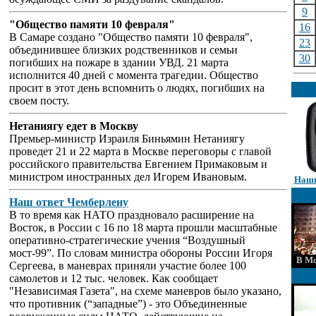
9
"Общество памяти 10 февраля"
16
В Самаре создано "Общество памяти 10 февраля",
23
объединившее близких родственников и семьи
30
погибших на пожаре в здании УВД. 21 марта
исполнится 40 дней с момента трагедии. Общество
просит в этот день вспомнить о людях, погибших на
своем посту.
Нетаниягу едет в Москву
Премьер-министр Израиля Биньямин Нетаниягу
проведет 21 и 22 марта в Москве переговоры с главой
российского правительства Евгением Примаковым и
министром иностранных дел Игорем Ивановым.
Наши
Наш ответ Чемберлену
В то время как НАТО праздновало расширение на
Восток, в России с 16 по 18 марта прошли масштабные
оперативно-стратегические учения “Воздушный
мост-99”. По словам министра обороны России Игоря
В Мо
Сергеева, в маневрах приняли участие более 100
самолетов и 12 тыс. человек. Как сообщает
"Независимая Газета", на схеме маневров было указано,
что противник (“западные”) - это Объединенные