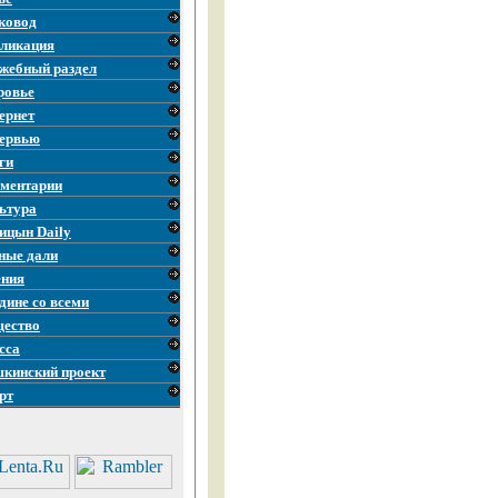
ковод
ликация
жебный раздел
ровье
ернет
ервью
ги
ментарии
ьтура
ицын Daily
ные дали
ния
дине со всеми
ество
сса
кинский проект
рт