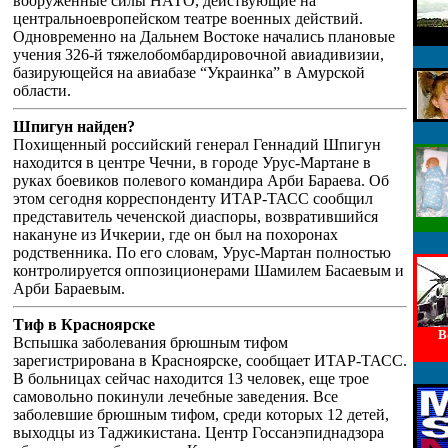
вооруженные силы НАТО, действующие на
центральноевропейском театре военных действий.
Одновременно на Дальнем Востоке начались плановые
учения 326-й тяжелобомбардировочной авиадивизии,
базирующейся на авиабазе “Украинка” в Амурской
области.
Шпигун найден?
Похищенный российский генерал Геннадий Шпигун
находится в центре Чечни, в городе Урус-Мартане в
руках боевиков полевого командира Арби Бараева. Об
этом сегодня корреспонденту ИТАР-ТАСС сообщил
представитель чеченской диаспоры, возвратившийся
накануне из Ичкерии, где он был на похоронах
родственника. По его словам, Урус-Мартан полностью
контролируется оппозиционерами Шамилем Басаевым и
Арби Бараевым.
Тиф в Красноярске
В
Вспышка заболевания брюшным тифом
зарегистрирована в Красноярске, сообщает ИТАР-ТАСС.
В больницах сейчас находится 13 человек, еще трое
самовольно покинули лечебные заведения. Все
заболевшие брюшным тифом, среди которых 12 детей,
выходцы из Таджикистана. Центр Госсанэпиднадзора