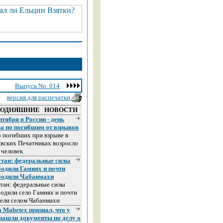
Выпуск No. 014
версия для распечатки
ГОДНЯШНИЕ НОВОСТИ
нтября в России - день
ра по погибшим от взрывов
 погибших при взрыве в
вских Печатниках возросло
 человек
стан: федеральные силы
бодили Гамиях и почти
бодили Чабанмахи
тан: федеральные силы
одили село Гамиях и почти
ели селом Чабанмахи
 Mabetex признал, что у
 нашли документы по делу о