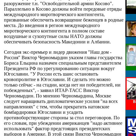
разоружение т.н. "Освободительной армии Косово".
Параллельно в Косово должны войти передовые отряды
международного миротворческого контингента,
призванные обеспечить возвращение беженцев в родные
места. До введения в регион международного
миротворческого контингента в полном составе
воздушные и сухопутные силы НАТО должны
обеспечивать безопасность Македонии и Албании.
Сегодня экс-премьер и лидер движения "Наш дом -
Россия" Виктор Черномырдин указом главы государства
Бориса Ельцина назначен специальным представителем
Президента РФ по урегулированию ситуации вокруг
Югославии. "У России есть шанс остановить
кровопролитие в Югославии. И сделать это можно
только сейчас - на стадии, когда нет ни победителей, ни
побежденных", - заявил ИТАР-ТАСС Виктор
Черномырдин. По мнению Черномырдина, Москве
следует наращивать дипломатические усилия "на всех
В
направлениях" с тем, чтобы прекратить натовские
бомбардировки Югославии и усадить
противоборствующие стороны за стол переговоров. По
его словам, при убеждении американцев "надо активнее
использовать" фактор предстоящих президентских
выборов в Америке. В этой связи Виктор Черномырдин