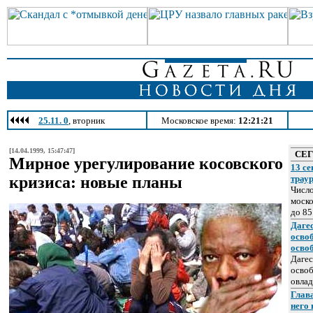
25.11. 0
, вторник
Московское время:
12:21:21
[14.04.1999, 15:47:47]
СЕ
Мирное урегулирование косовского
13 се
кризиса: новые планы
трау
Число
моско
до 85
Даге
осво
осво
Дагес
освоб
овлад
Глава
него