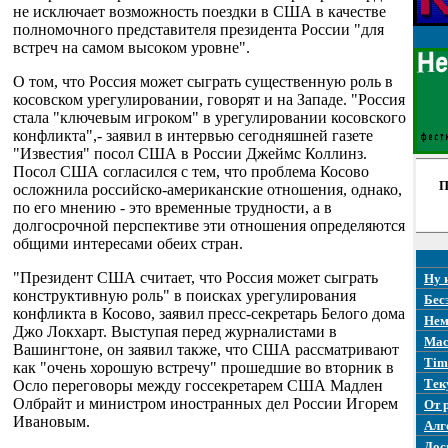
не исключает возможность поездки в США в качестве
полномочного представителя президента России "для
встреч на самом высоком уровне".
О том, что Россия может сыграть существенную роль в
косовском урегулировании, говорят и на Западе. "Россия
стала "ключевым игроком" в урегулировании косовского
конфликта",- заявил в интервью сегодняшней газете
"Известия" посол США в России Джеймс Коллинз.
Посол США согласился с тем, что проблема Косово
П
осложнила российско-американские отношения, однако,
по его мнению - это временные трудности, а в
долгосрочной перспективе эти отношения определяются
общими интересами обеих стран.
"Президент США считает, что Россия может сыграть
Ну 
конструктивную роль" в поисках урегулирования
Бес
конфликта в Косово, заявил пресс-секретарь Белого дома
Нем
Джо Локхарт. Выступая перед журналистами в
Mac
Вашингтоне, он заявил также, что США рассматривают
Tim
как "очень хорошую встречу" прошедшие во вторник в
Тек
Осло переговоры между госсекретарем США Мадлен
Олбрайт и министром иностранных дел России Игорем
От 
Ивановым.
Алг
Дос