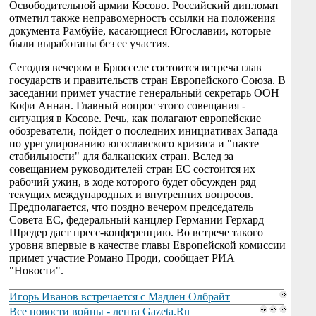
Освободительной армии Косово. Российский дипломат
отметил также неправомерность ссылки на положения
документа Рамбуйе, касающиеся Югославии, которые
были выработаны без ее участия.
Сегодня вечером в Брюсселе состоится встреча глав
государств и правительств стран Европейского Союза. В
заседании примет участие генеральный секретарь ООН
Кофи Аннан. Главный вопрос этого совещания -
ситуация в Косове. Речь, как полагают европейские
обозреватели, пойдет о последних инициативах Запада
по урегулированию югославского кризиса и "пакте
стабильности" для балканских стран. Вслед за
совещанием руководителей стран ЕС состоится их
рабочий ужин, в ходе которого будет обсужден ряд
текущих международных и внутренних вопросов.
Предполагается, что поздно вечером председатель
Совета ЕС, федеральный канцлер Германии Герхард
Шредер даст пресс-конференцию. Во встрече такого
уровня впервые в качестве главы Европейской комиссии
примет участие Романо Проди, сообщает РИА
"Новости".
Игорь Иванов встречается с Мадлен Олбрайт
Все новости войны - лента Gazeta.Ru