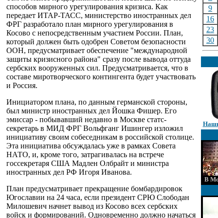
способов мирного урегулирования кризиса. Как
9
передает ИТАР-ТАСС, министерство иностранных дел
16
ФРГ разработало план мирного урегулирования в
23
Косово с непосредственным участием России. План,
30
который должен быть одобрен Советом безопасности
ООН, предусматривает обеспечение "международной
защиты кризисного района" сразу после вывода оттуда
сербских вооруженных сил. Предусматривается, что в
составе миротворческого контингента будет участвовать
и Россия.
Инициатором плана, по данным германской стороны,
был министр иностранных дел Йошка Фишер. Его
эмиссар - побывавший недавно в Москве статс-
Наши
секретарь в МИД ФРГ Вольфганг Ишингер изложил
инициативу своим собеседникам в российской столице.
Эта инициатива обсуждалась уже в рамках Совета
НАТО, и, кроме того, затрагивалась на встрече
госсекретаря США Мадлен Олбрайт и министра
иностранных дел РФ Игоря Иванова.
В Мо
План предусматривает прекращение бомбардировок
Югославии на 24 часа, если президент СРЮ Слободан
Милошевич начнет вывод из Косово всех сербских
войск и формирований. Одновременно должно начаться