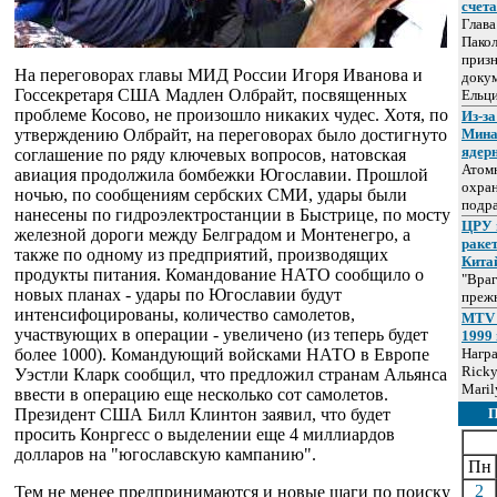
счет
Глав
Пакол
призн
На переговорах главы МИД России Игоря Иванова и
докум
Госсекретаря США Мадлен Олбрайт, посвященных
Ельц
проблеме Косово, не произошло никаких чудес. Хотя, по
Из-за
утверждению Олбрайт, на переговорах было достигнуто
Мина
ядер
соглашение по ряду ключевых вопросов, натовская
Атом
авиация продолжила бомбежки Югославии. Прошлой
охра
ночью, по сообщениям сербских СМИ, удары были
подр
нанесены по гидроэлектростанции в Быстрице, по мосту
ЦРУ 
железной дороги между Белградом и Монтенегро, а
раке
также по одному из предприятий, производящих
Кита
продукты питания. Командование НАТО сообщило о
"Враг
новых планах - удары по Югославии будут
прежн
интенсифоцированы, количество самолетов,
MTV 
участвующих в операции - увеличено (из теперь будет
1999 
более 1000). Командующий войсками НАТО в Европе
Нагр
Ricky
Уэстли Кларк сообщил, что предложил странам Альянса
Maril
ввести в операцию еще несколько сот самолетов.
Президент США Билл Клинтон заявил, что будет
просить Конргесс о выделении еще 4 миллиардов
долларов на "югославскую кампанию".
Пн
2
Тем не менее предпринимаются и новые шаги по поиску