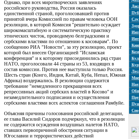
Однако, при всех миротворческих заявлениях
Дис
российского руководства, Россия оказалась
Пуб
единственной страной, проголосовавшей против
принятой вчера Комиссией по правам человека ООН
Слу
резолюции, в которой Комисия "решительно осуждает
Здо
широкомасштабную и систематическую практику
Инт
этнических чисток, проводимую белградскими и
Инт
сербскими властями по отношению к косоварам". По
Кни
сообщению РИА "Новости", за эту резолюцию, проект
Ком
которой был внесен Организацией "Исламская
конференция" и к которому присоединились ряд стран
Кул
НАТО, проголосовали 44 страны из 53, входящих в
Кур
состав комиссии. Против нее выступила только Россия.
Лес
Шесть стран (Конго, Индия, Китай, Куба, Непал, Южная
Мне
Африка) воздержались. В резолюции содержится
Нае
требование "немедленного прекращения всех
Общ
репрессивных акций сербских властей в Косово" и
незамедлительного подписания и осуществления
Пре
сербскими властями всех аспектов соглашения Рамбуйе.
Пуш
Спо
Объясняя причины голосования российской делегации,
ее глава Василий Сидоров подчеркнул, что в резолюции
не содержится осуждения воздушных налетов НАТО,
ставших первопричиной обострения ситуации в
Югославии и террористических действий