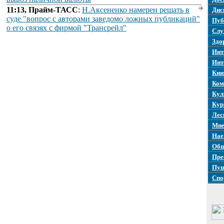
11:13, Прайм-ТАСС
:
Н.Аксененко намерен решать в
Дис
суде "вопрос с авторами заведомо ложных публикаций"
Пуб
о его связях с фирмой "Трансрейл"
Слу
Здо
Инт
Инт
Кни
Ком
Кул
Кур
Лес
Мне
Нае
Общ
Пре
Пуш
Спо