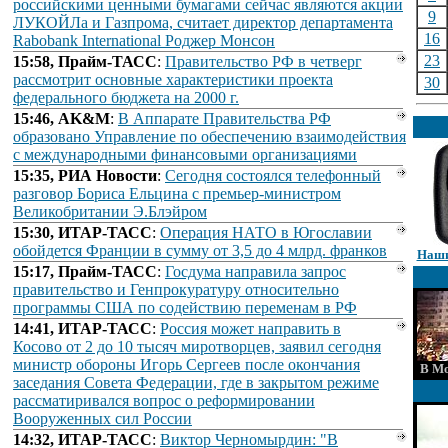
российскими ценными бумагами сейчас являются акции
9
ЛУКОЙЛа и Газпрома, считает директор департамента
16
Rabobank International Роджер Монсон
23
15:58, Прайм-ТАСС
:
Правительство РФ в четверг
рассмотрит основные характеристики проекта
30
федерального бюджета на 2000 г.
15:46, AK&M
:
В Аппарате Правительства РФ
образовано Управление по обеспечению взаимодействия
с международными финансовыми организациями
15:35, РИА Новости
:
Сегодня состоялся телефонный
разговор Бориса Ельцина с премьер-министром
Великобритании Э.Блэйром
15:30, ИТАР-ТАСС
:
Операция НАТО в Югославии
обойдется Франции в сумму от 3,5 до 4 млрд. франков
Наши
15:17, Прайм-ТАСС
:
Госдума направила запрос
правительство и Генпрокуратуру относительно
программы США по содействию переменам в РФ
14:41, ИТАР-ТАСС
:
Россия может направить в
Косово от 2 до 10 тысяч миротворцев, заявил сегодня
министр обороны Игорь Сергеев после окончания
В Мо
заседания Совета Федерации, где в закрытом режиме
рассматиривался вопрос о реформировании
Вооруженных сил России
14:32, ИТАР-ТАСС
:
Виктор Черномырдин: "В