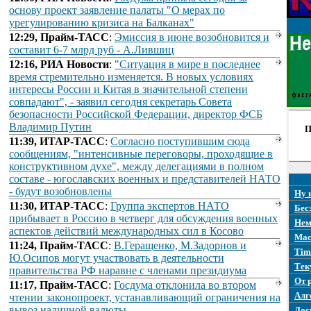
основу проект заявление палаты "О мерах по
урегулированию кризиса на Балканах"
12:29, Прайм-ТАСС
:
Эмиссия в июне возобновится и
составит 6-7 млрд руб - А.Лившиц
12:16, РИА Новости
:
"Ситуация в мире в последнее
время стремительно изменяется. В новых условиях
интересы России и Китая в значительной степени
совпадают", - заявил сегодня секретарь Совета
безопасности Российской Федерации, директор ФСБ
Владимир Путин
П
11:39, ИТАР-ТАСС
:
Согласно поступившим сюда
сообщениям, "интенсивные переговоры, проходящие в
конструктивном духе", между делегациями в полном
составе - югославских военных и представителей НАТО
- будут возобновлены
Ну 
11:30, ИТАР-ТАСС
:
Группа экспертов НАТО
Бес
прибывает в Россию в четверг для обсуждения военных
Нем
аспектов действий международных сил в Косово
Mac
11:24, Прайм-ТАСС
:
В.Геращенко, М.Задорнов и
Tim
Ю.Осипов могут участвовать в деятельности
Тек
правительства РФ наравне с членами президиума
От 
11:17, Прайм-ТАСС
:
Госдума отклонила во втором
Алг
чтении законопроект, устанавливающий ограничения на
вывоз наличной валюты
Дос