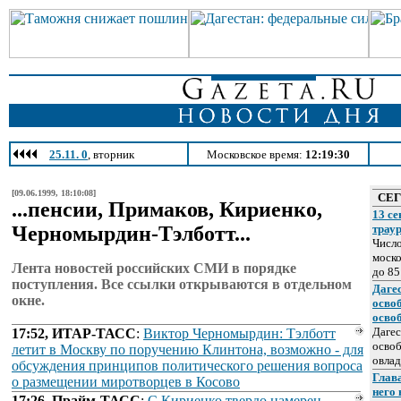
25.11. 0
, вторник
Московское время:
12:19:30
[09.06.1999, 18:10:08]
СЕ
...пенсии, Примаков, Кириенко,
13 се
Черномырдин-Тэлботт...
трау
Число
моско
Лента новостей российских СМИ в порядке
до 85
поступления. Все ссылки открываются в отдельном
Даге
окне.
осво
осво
Дагес
17:52, ИТАР-ТАСС
:
Виктор Черномырдин: Тэлботт
освоб
летит в Москву по поручению Клинтона, возможно - для
овлад
обсуждения принципов политического решения вопроса
Глава
о размещении миротворцев в Косово
него
17:26, Прайм-ТАСС
:
С.Кириенко твердо намерен