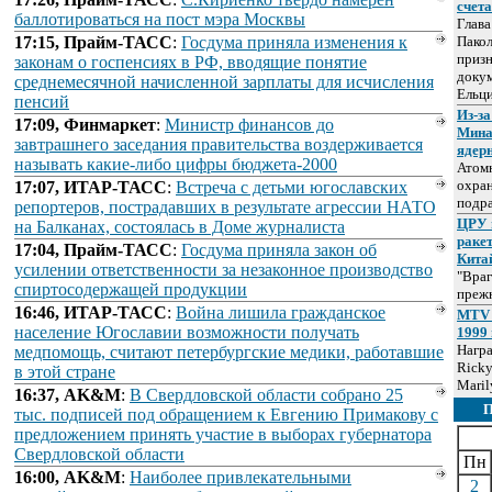
счет
баллотироваться на пост мэра Москвы
Глав
17:15, Прайм-ТАСС
:
Госдума приняла изменения к
Пакол
призн
законам о госпенсиях в РФ, вводящие понятие
докум
среднемесячной начисленной зарплаты для исчисления
Ельц
пенсий
Из-за
17:09, Финмаркет
:
Министр финансов до
Мина
завтрашнего заседания правительства воздерживается
ядер
называть какие-либо цифры бюджета-2000
Атом
охра
17:07, ИТАР-ТАСС
:
Встреча с детьми югославских
подр
репортеров, пострадавших в результате агрессии НАТО
ЦРУ 
на Балканах, состоялась в Доме журналиста
раке
17:04, Прайм-ТАСС
:
Госдума приняла закон об
Кита
усилении ответственности за незаконное производство
"Враг
спиртосодержащей продукции
прежн
16:46, ИТАР-ТАСС
:
Война лишила гражданское
MTV 
население Югославии возможности получать
1999 
Нагр
медпомощь, считают петербургские медики, работавшие
Ricky
в этой стране
Maril
16:37, AK&M
:
В Свердловской области собрано 25
тыс. подписей под обращением к Евгению Примакову с
предложением принять участие в выборах губернатора
Свердловской области
Пн
16:00, AK&M
:
Наиболее привлекательными
2