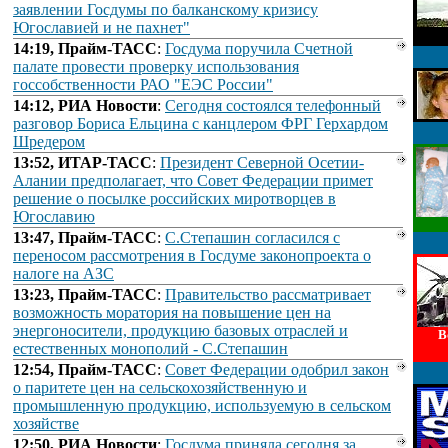
заявлении Госдумы по балканскому кризису
Югославией и не пахнет"
14:19, Прайм-ТАСС
:
Госдума поручила Счетной
палате провести проверку использования
госсобственности РАО "ЕЭС России"
14:12, РИА Новости
:
Сегодня состоялся телефонный
разговор Бориса Ельцина с канцлером ФРГ Герхардом
Шредером
13:52, ИТАР-ТАСС
:
Президент Северной Осетии-
Алании предполагает, что Совет Федерации примет
решение о посылке российских миротворцев в
Югославию
13:47, Прайм-ТАСС
:
С.Степашин согласился с
переносом рассмотрения в Госдуме законопроекта о
налоге на АЗС
13:23, Прайм-ТАСС
:
Правительство рассматривает
возможность моратория на повышение цен на
энергоносители, продукцию базовых отраслей и
В
естественных монополий - С.Степашин
12:54, Прайм-ТАСС
:
Совет Федерации одобрил закон
о паритете цен на сельскохозяйственную и
промышленную продукцию, используемую в сельском
хозяйстве
12:50, РИА Новости
:
Госдума приняла сегодня за