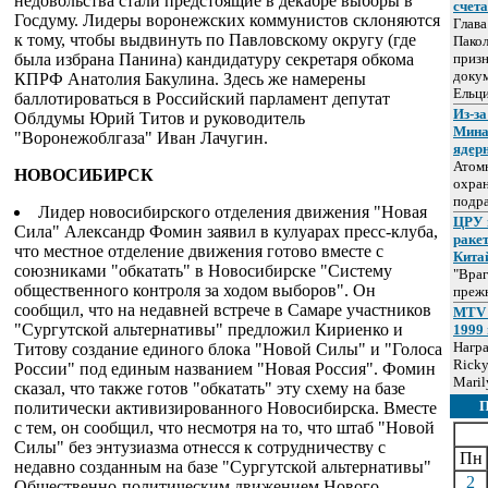
недовольства стали предстоящие в декабре выборы в
счет
Госдуму. Лидеры воронежских коммунистов склоняются
Глав
к тому, чтобы выдвинуть по Павловскому округу (где
Пакол
была избрана Панина) кандидатуру секретаря обкома
призн
докум
КПРФ Анатолия Бакулина. Здесь же намерены
Ельц
баллотироваться в Российский парламент депутат
Из-за
Облдумы Юрий Титов и руководитель
Мина
"Воронежоблгаза" Иван Лачугин.
ядер
Атом
НОВОСИБИРСК
охра
подр
Лидер новосибирского отделения движения "Новая
ЦРУ 
Сила" Александр Фомин заявил в кулуарах пресс-клуба,
раке
что местное отделение движения готово вместе с
Кита
союзниками "обкатать" в Новосибирске "Систему
"Враг
общественного контроля за ходом выборов". Он
прежн
сообщил, что на недавней встрече в Самаре участников
MTV 
"Сургутской альтернативы" предложил Кириенко и
1999 
Нагр
Титову создание единого блока "Новой Силы" и "Голоса
Ricky
России" под единым названием "Новая Россия". Фомин
Maril
сказал, что также готов "обкатать" эту схему на базе
политически активизированного Новосибирска. Вместе
с тем, он сообщил, что несмотря на то, что штаб "Новой
Силы" без энтузиазма отнесся к сотрудничеству с
Пн
недавно созданным на базе "Сургутской альтернативы"
2
Общественно-политическим движением Нового