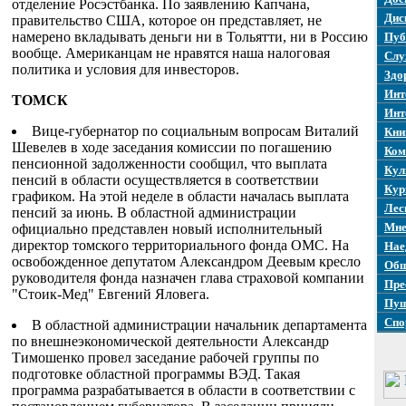
отделение Росэстбанка. По заявлению Капчана,
Дис
правительство США, которое он представляет, не
намерено вкладывать деньги ни в Тольятти, ни в Россию
Пуб
вообще. Американцам не нравятся наша налоговая
Слу
политика и условия для инвесторов.
Здо
Инт
ТОМСК
Инт
Вице-губернатор по социальным вопросам Виталий
Кни
Шевелев в ходе заседания комиссии по погашению
Ком
пенсионной задолженности сообщил, что выплата
Кул
пенсий в области осуществляется в соответствии
Кур
графиком. На этой неделе в области началась выплата
Лес
пенсий за июнь. В областной администрации
Мне
официально представлен новый исполнительный
директор томского территориального фонда ОМС. На
Нае
освобожденное депутатом Александром Деевым кресло
Общ
руководителя фонда назначен глава страховой компании
Пре
"Стоик-Мед" Евгений Яловега.
Пуш
Спо
В областной администрации начальник департамента
по внешнеэкономической деятельности Александр
Тимошенко провел заседание рабочей группы по
подготовке областной программы ВЭД. Такая
программа разрабатывается в области в соответствии с