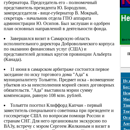
губернатора. Председатель его - полномочный
представитель президента Ю. Бородулин,
зампредседателя - вице-губернатор В. Мокрый,
секретарь - начальник отдела ГПО аппарата
администрации Ю. Осипов. Был заслушан и одобрен
план основных направлений в деятельности фонда.
Завершился визит в Самарскую область
исполнительного директора Добровольческого корпуса
по оказанию финансовых услуг (США) и
представителей деловых кругов провинции Альберта
П
(Канада).
11 июня в самарском арбитраже состоится первое
заседание по иску торгового дома "Ада" к
муниципалитету Тольятти. Предмет иска - возмещение
Ну 
убытков из-за неисполнения мэрией своих договорных
Бес
обязательств. "Ада" выставила мэрии сумму
Нем
компенсации, равную 108 млн. рублей.
Mac
Тольятти посетил Клиффорд Капчан - первый
Tim
заместитель специального советника при президенте и
Тек
госсекретаре США по вопросам помощи России и
От 
странам СНГ. Для него организовали экскурсию по
Алг
ВАЗу, встречу с мэром Сергеем Жилкиным и визит в
Дос