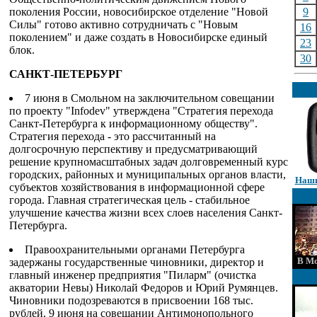
поколения России, новосибирское отделение "Новой
9
Силы" готово активно сотрудничать с "Новым
16
поколением" и даже создать в Новосибирске единый
23
блок.
30
САНКТ-ПЕТЕРБУРГ
7 июня в Смольном на заключительном совещании
по проекту "Infodev" утверждена "Стратегия перехода
Санкт-Петербурга к информационному обществу".
Стратегия перехода - это рассчитанный на
долгосрочную перспективу и предусматривающий
решение крупномасштабных задач долговременный курс
городских, районных и муниципальных органов власти,
Наши
субъектов хозяйствования в информационной сфере
города. Главная стратегическая цель - стабильное
улучшение качества жизни всех слоев населения Санкт-
Петербурга.
Правоохранительными органами Петербурга
В Мо
задержаны государственные чиновники, директор и
главный инженер предприятия "Пиларм" (очистка
акватории Невы) Николай Федоров и Юрий Румянцев.
Чиновники подозреваются в присвоении 168 тыс.
рублей. 9 июня на совещании Антимонопольного