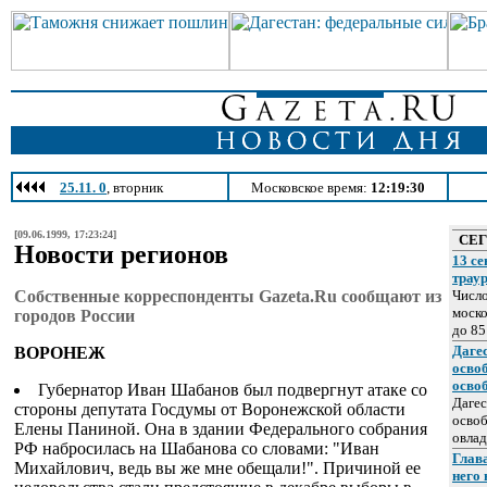
25.11. 0
, вторник
Московское время:
12:19:30
[09.06.1999, 17:23:24]
СЕ
Новости регионов
13 се
трау
Собственные корреспонденты Gazeta.Ru сообщают из
Число
моско
городов России
до 85
Даге
ВОРОНЕЖ
осво
осво
Губернатор Иван Шабанов был подвергнут атаке со
Дагес
стороны депутата Госдумы от Воронежской области
освоб
Елены Паниной. Она в здании Федерального собрания
овлад
РФ набросилась на Шабанова со словами: "Иван
Глава
Михайлович, ведь вы же мне обещали!". Причиной ее
него