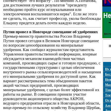
соответствует "его возрасту". По мнению А.Потапова,
для достижения лучших результатов "президенту
необходимо пройти курс иглоукалывания или
электролечения воспалившегося нерва". Если же этого
не сделать, то, как считает профессор, уколы биоблокады
Ельцину придется делать почти каждую неделю.
Путин провел в Новгороде совещание об удобрениях
Премьер-министр правительства России Владимир
Путин провел сегодня в Великом Новгороде совещание
по вопросам ценообразования на минеральные
П
удобрения. Как сообщил журналистам представитель
Управления правительственной информации, впервые
обсуждается механизм взаимодействия частных
компаний, производящих сырье и готовую продукцию, с
государственными структурами с целью обеспечения
Ну 
внутреннего рынка сельхозпроизводителей и насыщения
Бес
его минеральными удобрения по доступной цене. Как
Нем
вариант рассматривалась тема объединения пакетов
Mac
акций частных предприятий, производящих
минеральные удобрения, с целью более эффективной их
Tim
работы на рынке. В совещании приняли участие
Тек
руководители акционерного общества АКРОН,
От 
ведущего предприятия отрасли в Новгородской области,
Алг
вице-премьер по сельскому хозяйству Владимир Щербак,
Дос