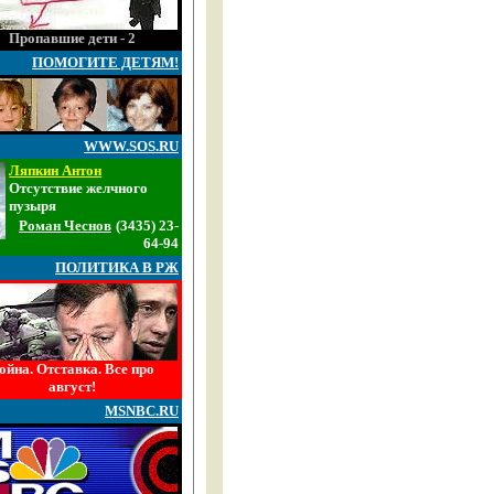
Пропавшие дети - 2
ПОМОГИТЕ ДЕТЯМ!
WWW.SOS.RU
Ляпкин Антон
Отсутствие желчного
пузыря
Роман Чеснов
(3435) 23-
64-94
ПОЛИТИКА В РЖ
ойна. Отставка. Все про
август!
MSNBC.RU