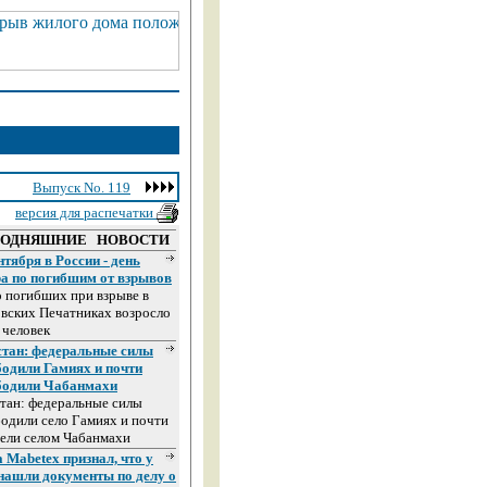
Выпуск No. 119
версия для распечатки
ГОДНЯШНИЕ НОВОСТИ
нтября в России - день
ра по погибшим от взрывов
 погибших при взрыве в
вских Печатниках возросло
 человек
стан: федеральные силы
бодили Гамиях и почти
бодили Чабанмахи
тан: федеральные силы
одили село Гамиях и почти
ели селом Чабанмахи
 Mabetex признал, что у
 нашли документы по делу о