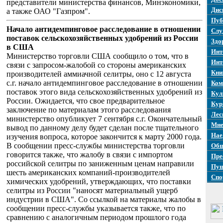
представители министерства финансов, Минэкономики,
Дис
а также ОАО "Газпром".
Пуб
Начало антидемпинговое расследование в отношении
Слу
поставок сельскохозяйственных удобрений из России
Здо
в США
Инт
Министерство торговли США сообщило о том, что в
Инт
связи с запросом-жалобой со стороны американских
Кни
производителей аммиачной селитры, оно с 12 августа
с.г. начало антидемпинговое расследование в отношении
Ком
поставок этого вида сельскохозяйственных удобрений из
Кул
России. Ожидается, что свое предварительное
Кур
заключение по материалам этого расследования
Лес
министерство опубликует 7 сентября с.г. Окончательный
Мне
вывод по данному делу будет сделан после тщательного
Нае
изучения вопроса, которое закончится к марту 2000 года.
В сообщении пресс-службы министерства торговли
Общ
говорится также, что жалобу в связи с импортом
Пре
российской селитры по заниженным ценам направили
Пуш
шесть американских компаний-производителей
Спо
химических удобрений, утверждающих, что поставки
селитры из России "наносят материальный ущерб
индустрии в США". Со ссылкой на материалы жалобы в
сообщении пресс-службы указывается также, что по
сравнению с аналогичным периодом прошлого года