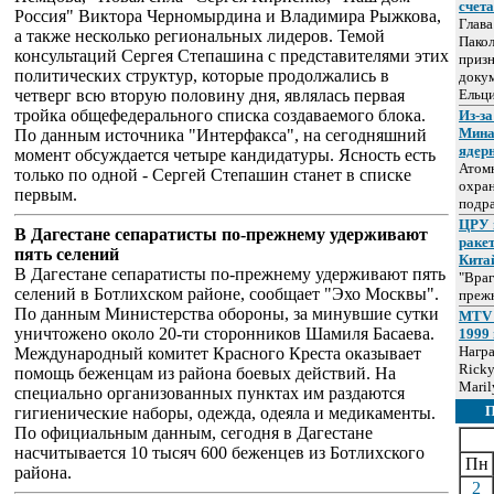
счет
Россия" Виктора Черномырдина и Владимира Рыжкова,
Глав
а также несколько региональных лидеров. Темой
Пакол
консультаций Сергея Степашина с представителями этих
призн
политических структур, которые продолжались в
докум
четверг всю вторую половину дня, являлась первая
Ельц
тройка общефедерального списка создаваемого блока.
Из-за
Мина
По данным источника "Интерфакса", на сегодняшний
ядер
момент обсуждается четыре кандидатуры. Ясность есть
Атом
только по одной - Сергей Степашин станет в списке
охра
первым.
подр
ЦРУ 
В Дагестане сепаратисты по-прежнему удерживают
раке
пять селений
Кита
В Дагестане сепаратисты по-прежнему удерживают пять
"Враг
селений в Ботлихском районе, сообщает "Эхо Москвы".
прежн
По данным Министерства обороны, за минувшие сутки
MTV 
уничтожено около 20-ти сторонников Шамиля Басаева.
1999 
Нагр
Международный комитет Красного Креста оказывает
Ricky
помощь беженцам из района боевых действий. На
Maril
специально организованных пунктах им раздаются
гигиенические наборы, одежда, одеяла и медикаменты.
По официальным данным, сегодня в Дагестане
насчитывается 10 тысяч 600 беженцев из Ботлихского
Пн
района.
2