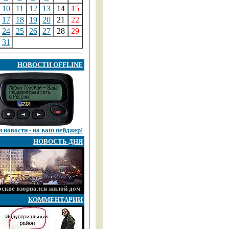
10
11
12
13
14
15
17
18
19
20
21
22
24
25
26
27
28
29
31
НОВОСТИ OFFLINE
 новости - на ваш пейджер!
НОВОСТЬ ДНЯ
скве взорвался жилой дом
КОММЕНТАРИИ