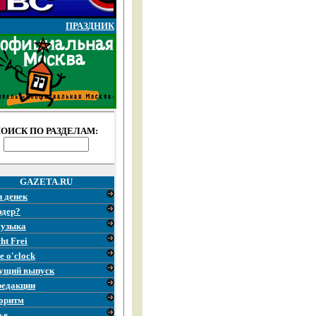
ПРАЗДНИК
ОИСК ПО РАЗДЕЛАМ:
GAZETA.RU
и денек
эдер?
узыка
ht Frei
e o'clock
ущий выпуск
редакции
оритм
ье