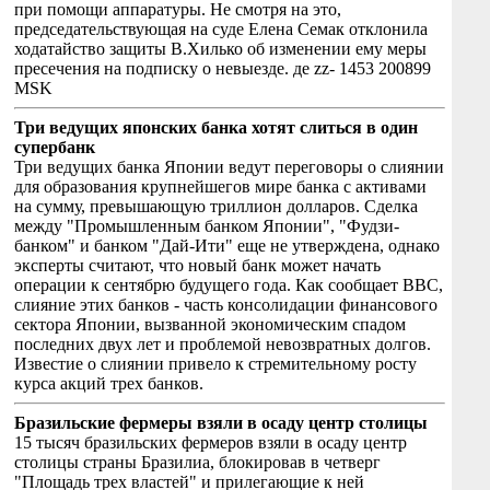
при помощи аппаратуры. Не смотря на это,
председательствующая на суде Елена Семак отклонила
ходатайство защиты В.Хилько об изменении ему меры
пресечения на подписку о невыезде. де zz- 1453 200899
MSK
Три ведущих японских банка хотят слиться в один
супербанк
Три ведущих банка Японии ведут переговоры о слиянии
для образования крупнейшегов мире банка с активами
на сумму, превышающую триллион долларов. Сделка
между "Промышленным банком Японии", "Фудзи-
банком" и банком "Дай-Ити" еще не утверждена, однако
эксперты считают, что новый банк может начать
операции к сентябрю будущего года. Как сообщает BBC,
слияние этих банков - часть консолидации финансового
сектора Японии, вызванной экономическим спадом
последних двух лет и проблемой невозвратных долгов.
Известие о слиянии привело к стремительному росту
курса акций трех банков.
Бразильские фермеры взяли в осаду центр столицы
15 тысяч бразильских фермеров взяли в осаду центр
столицы страны Бразилиа, блокировав в четверг
"Площадь трех властей" и прилегающие к ней