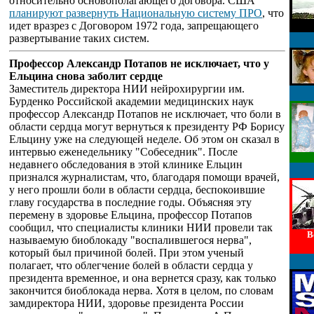
относительно основополагающего договора. США
планируют развернуть Национальную систему ПРО
, что
идет вразрез с Договором 1972 года, запрещающего
развертывание таких систем.
Профессор Александр Потапов не исключает, что у
Ельцина снова заболит сердце
Заместитель директора НИИ нейрохирургии им.
Бурденко Российской академии медицинских наук
профессор Александр Потапов не исключает, что боли в
области сердца могут вернуться к президенту РФ Борису
Ельцину уже на следующей неделе. Об этом он сказал в
интервью еженедельнику "Собеседник". После
недавнего обследования в этой клинике Ельцин
признался журналистам, что, благодаря помощи врачей,
у него прошли боли в области сердца, беспокоившие
главу государства в последние годы. Объясняя эту
перемену в здоровье Ельцина, профессор Потапов
сообщил, что специалисты клиники НИИ провели так
В
называемую биоблокаду "воспалившегося нерва",
который был причиной болей. При этом ученый
полагает, что облегчение болей в области сердца у
президента временное, и она вернется сразу, как только
закончится биоблокада нерва. Хотя в целом, по словам
замдиректора НИИ, здоровье президента России