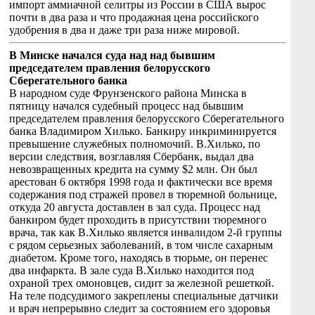
импорт аммиачной селитры из России в США вырос
почти в два раза и что продажная цена российского
удобрения в два и даже три раза ниже мировой.
В Минске начался суда над над бывшим
председателем правления белорусского
Сберегательного банка
В народном суде Фрунзенского района Минска в
пятницу начался судебный процесс над бывшим
председателем правления белорусского Сберегательного
банка Владимиром Хилько. Банкиру инкриминируется
превышение служебных полномочий. В.Хилько, по
версии следствия, возглавляя Сбербанк, выдал два
невозвращенных кредита на сумму $2 млн. Он был
арестован 6 октября 1998 года и фактически все время
содержания под стражей провел в тюремной больнице,
откуда 20 августа доставлен в зал суда. Процесс над
банкиром будет проходить в присутствии тюремного
врача, так как В.Хилько является инвалидом 2-й группы
с рядом серьезных заболеваний, в том числе сахарным
диабетом. Кроме того, находясь в тюрьме, он перенес
два инфаркта. В зале суда В.Хилько находится под
охраной трех омоновцев, сидит за железной решеткой.
На теле подсудимого закреплены специальные датчики
и врач непрерывно следит за состоянием его здоровья