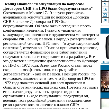
Леонид Ивашов: "Консультации по вопросам
9
Договоров СНВ-3 и ПРО были безрезультатными"
16
Состоявшися в Москве 17-19 августа российско-
23
американские консультации по вопросам Договора
30
СНВ-3, а также Договора по ПРО были
безрезультатными. Об этом заявил сегодня на пресс-
конференции начальник Главного управления
международного военного сотрудничества министерства
обороны РФ Леонид Ивашов. Подход к развертыванию
региональной системы ПРО явно - "в духе американской
политики", отметил он. "Сначала принимается решение,
осуществляется финансирование работ, кампании
получают заказы на исследование и на разработку. Все
это делается в нарушение договоренностей по Договору
Наши
по ПРО от 1972 года. Затем уже Россию ставят перед
свершившимся фактом: мол, теперь давайте
договариваться", - заявил Ивашов. Позиция России, по
его словам, заключается в том, что Договор по ПРО от
1972 года является основой для всех процессов в
области стратегических ядерных сил. Поэтому нарушать
В Мо
его - значит разрушать весь процесс ядерного
сдерживания. В ходе консультаций, подчеркнул он,
военная часть российской делегации высказала свое
резко критическое отношение к планам США