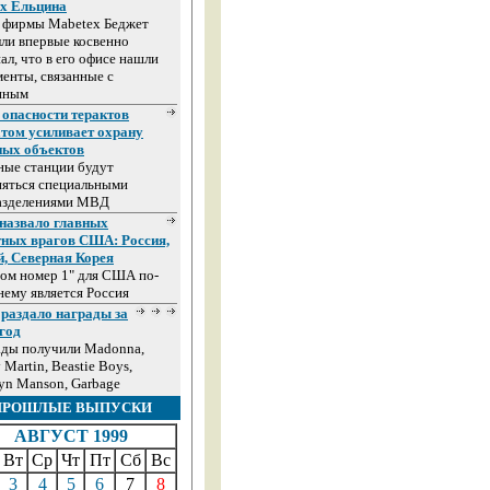
ах Ельцина
а фирмы Mabetex Беджет
ли впервые косвенно
ал, что в его офисе нашли
енты, связанные с
иным
 опасности терактов
том усиливает охрану
ных объектов
ные станции будут
няться специальными
азделениями МВД
назвало главных
тных врагов США: Россия,
й, Северная Корея
ом номер 1" для США по-
ему является Россия
раздало награды за
год
ады получили Madonna,
 Martin, Beastie Boys,
yn Manson, Garbage
ПРОШЛЫЕ ВЫПУСКИ
АВГУСТ 1999
Вт
Ср
Чт
Пт
Сб
Вс
3
4
5
6
7
8