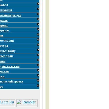
ковод
ликация
жебный раздел
ровье
ернет
ервью
ги
ментарии
ьтура
ицын Daily
ные дали
ния
дине со всеми
ество
сса
кинский проект
рт