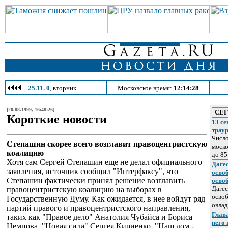
25.11. 0
, вторник
Московское время:
12:14:28
[20.08.1999, 16:48:26]
СЕ
Короткие новости
13 се
трау
Число
Степашин скорее всего возглавит правоцентристcкую
моско
коалицию
до 85
Хотя сам Сергей Степашин еще не делал официального
Даге
заявления, источник сообщил "Интерфаксу", что
осво
Степашин фактически принял решение возглавить
осво
Дагес
правоцентристcкую коалицию на выборах в
освоб
Государственную Думу. Как ожидается, в нее войдут ряд
овлад
партий правого и правоцентристского направления,
Глава
таких как "Правое дело" Анатолия Чубайса и Бориса
него
Немцова, "Новая сила" Сергея Кириенко, "Наш дом -