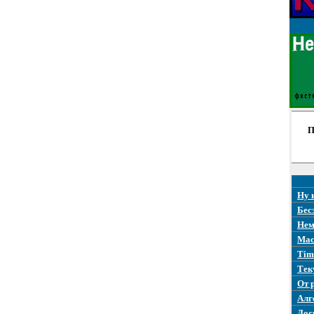
П
Ну 
Бес
Нем
Mac
Tim
Тек
От 
Алг
Дос