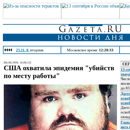
25.11. 0
, вторник
Московское время:
12:20:33
[06.08.1999, 16:08:13]
СЕ
США охватила эпидемия "убийств
13 се
по месту работы"
трау
Число
моско
до 85
Даге
осво
осво
Дагес
освоб
овлад
Глава
него