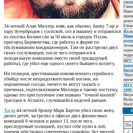
счет
Глав
Пакол
призн
докум
Ельц
34-летний Алан Миллер, взяв, как обычно, банку 7-up и
пару бутербродов с сосиской, сел в машину и отправился
Из-за
Мина
из поселка Билингсли за 50 миль в городок Пэлэм,
ядер
пригород Бирмингема, где работал в фирме по
Атом
обслуживанию кондиционеров. Там он расстрелял двух
охра
своих сослуживцев, после чего отправился в
подр
холодильную компанию (место своей предыдущей
ЦРУ 
работы), где убил еще одного своего бывшего коллегу.
раке
Кита
Ни полиция, арестовавшая новоявленного серийного
"Враг
убийцу после непродолжительной погони, ни
прежн
опрошенные соседи, ничего не могут сказать о
MTV 
причинах, подтолкнувшим Миллера к такому поступку,
1999 
однако это преступление уже названо "точной копией"
Нагр
Ricky
трагедии в Атланте, случившейся неделей раньше.
Maril
Тогда
44-летний брокер Марк Бартон убил свою жену,
двоих детей, застрелил в офисах двух финансовых
компаний 9 человек и ранил 13, после чего,
Пн
преследуемый полицией, пустил себе пулю в лоб,
2
причем действовал совершенно спокойно, без эмоций.