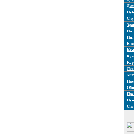
Дис
Пуб
Слу
Здо
Инт
Инт
Кни
Ком
Кул
Кур
Лес
Мне
Нае
Общ
Пре
Пуш
Спо