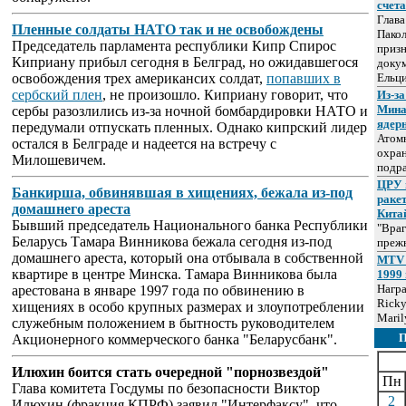
счет
Глав
Пленные солдаты НАТО так и не освобождены
Пакол
Председатель парламента республики Кипр Спирос
призн
Киприану прибыл сегодня в Белград, но ожидавшегося
докум
освобождения трех американсих солдат,
попавших в
Ельц
сербский плен
, не произошло. Киприану говорит, что
Из-за
Мина
сербы разозлились из-за ночной бомбардировки НАТО и
ядер
передумали отпускать пленных. Однако кипрский лидер
Атом
остался в Белграде и надеется на встречу с
охра
Милошевичем.
подр
ЦРУ 
Банкирша, обвинявшая в хищениях, бежала из-под
раке
домашнего ареста
Кита
Бывший председатель Национального банка Республики
"Враг
Беларусь Тамара Винникова бежала сегодня из-под
прежн
домашнего ареста, который она отбывала в собственной
MTV 
квартире в центре Минска. Тамара Винникова была
1999 
Нагр
арестована в январе 1997 года по обвинению в
Ricky
хищениях в особо крупных размерах и злоупотреблении
Maril
служебным положением в бытность руководителем
Акционерного коммерческого банка "Беларусбанк".
Илюхин боится стать очередной "порнозвездой"
Пн
Глава комитета Госдумы по безопасности Виктор
2
Илюхин (фракция КПРФ) заявил "Интерфаксу", что