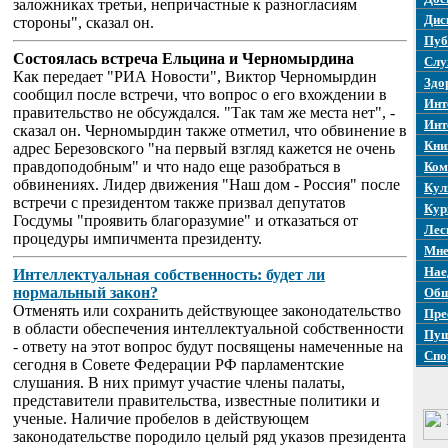
заложниках третьи, непричастные к разногласиям
Дис
стороны", сказал он.
Пуб
Состоялась встреча Ельцина и Черномырдина
Слу
Как передает "РИА Новости", Виктор Черномырдин
Здо
сообщил после встречи, что вопрос о его вхождении в
Инт
правительство не обсуждался. "Так там же места нет", -
Инт
сказал он. Черномырдин также отметил, что обвинение в
Кни
адрес Березовского "на первый взгляд кажется не очень
правдоподобным" и что надо еще разобраться в
Ком
обвинениях. Лидер движения "Наш дом - Россия" после
Кул
встречи с президентом также призвал депутатов
Кур
Госдумы "проявить благоразумие" и отказаться от
Лес
процедуры импичмента президенту.
Мне
Нае
Интеллектуальная собственность: будет ли
нормальный закон?
Общ
Отменять или сохранить действующее законодательство
Пре
в области обеспечения интеллектуальной собственности
Пуш
- ответу на этот вопрос будут посвящены намеченные на
Спо
сегодня в Совете Федерации РФ парламентские
слушания. В них примут участие члены палаты,
представители правительства, известные политики и
ученые. Наличие пробелов в действующем
законодательстве породило целый ряд указов президента