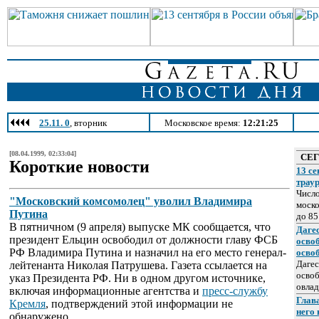
25.11. 0
, вторник
Московское время:
12:21:25
[08.04.1999, 02:33:04]
СЕ
Короткие новости
13 се
трау
Число
"Московский комсомолец" уволил Владимира
моско
Путина
до 85
В пятничном (9 апреля) выпуске МК сообщается, что
Даге
президент Ельцин освободил от должности главу ФСБ
осво
РФ Владимира Путина и назначил на его место генерал-
осво
Дагес
лейтенанта Николая Патрушева. Газета ссылается на
освоб
указ Президента РФ. Ни в одном другом источнике,
овлад
включая информационные агентства и
пресс-службу
Глава
Кремля
, подтверждений этой информации не
него
обнаружено.