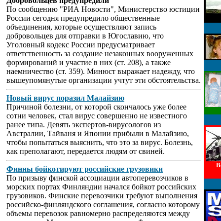
Добровольцев предупредили
По сообщению "РИА Новости", Министерство юстиции
России сегодня предупредило общественные
объединения, которые осуществляют запись
добровольцев для отправки в Югославию, что
Уголовный кодекс России предусматривает
ответственность за создание незаконных вооруженных
формирований и участие в них (ст. 208), а также
наемничество (ст. 359). Минюст выражает надежду, что
вышеупомянутые организации учтут эти обстоятельства.
Новый вирус поразил Малайзию
Причиной болезни, от которой скончалось уже более
сотни человек, стал вирус совершенно не известного
ранее типа. Девять экспертов-вирусологов из
Австралии, Тайваня и Японии прибыли в Малайзию,
чтобы попытаться выяснить, что это за вирус. Болезнь,
как преполагают, передается людям от свиней.
В
Финны бойкотируют российские грузовики
По призыву финской ассоциации автоперевозчиков в
морских портах Финляндии начался бойкот российских
грузовиков. Финские перевозчики требуют выполнения
российско-финляндского соглашения, согласно которому
объемы перевозок равномерно распределяются между