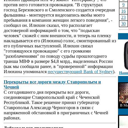
против него готовится провокация. "В структурах
9
господ Березовского и Смоленского создается очередная
16
фальшивка - монтируется видеозапись якобы моего
23
пребывания в компании женщин легкого поведения", -
30
сообщил он. Илюхин сказал, что располагает
достоверной информацией о том, что "подыскан
человек" схожей с ним внешности, и теперь на пленку
накладывается его (Илюхина) голос, смонтированный из
его публичных выступлений. Илюхин связал
"готовящуюся провокацию" с его громкими
"разоблачениями" по поводу судьбы прошлогоднего
транша МВФ в размере $4,8 млрд., выделенных России
(как мы сообщали ранее, в "проверенной" информации
Илюхина упоминался
несуществующий Bank of Sydney
).
Наши
Перекрыты все дороги между Ставропольем и
Чечней
С сегодняшнего дня перекрыты все дороги,
соединяющие Ставропольский край с Чеченской
Республикой. Такое решение принял губернатор
В Мо
Ставрополья Александр Черногоров в связи с
напряженной обстановкой в приграничных с Чечней
районах.