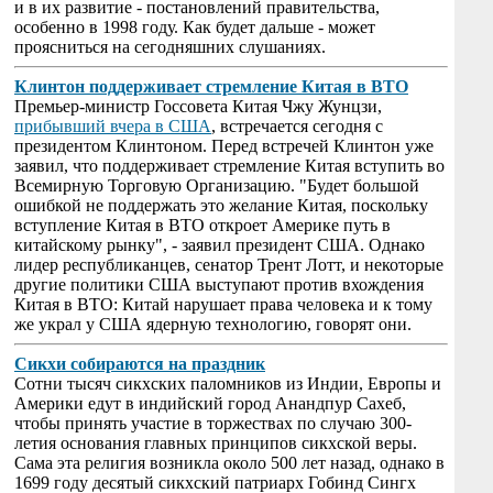
и в их развитие - постановлений правительства,
особенно в 1998 году. Как будет дальше - может
проясниться на сегодняшних слушаниях.
Клинтон поддерживает стремление Китая в ВТО
Премьер-министр Госсовета Китая Чжу Жунцзи,
прибывший вчера в США
, встречается сегодня с
президентом Клинтоном. Перед встречей Клинтон уже
заявил, что поддерживает стремление Китая вступить во
Всемирную Торговую Организацию. "Будет большой
ошибкой не поддержать это желание Китая, поскольку
вступление Китая в ВТО откроет Америке путь в
китайскому рынку", - заявил президент США. Однако
лидер республиканцев, сенатор Трент Лотт, и некоторые
другие политики США выступают против вхождения
Китая в ВТО: Китай нарушает права человека и к тому
же украл у США ядерную технологию, говорят они.
Сикхи собираются на праздник
Сотни тысяч сикхских паломников из Индии, Европы и
Америки едут в индийский город Анандпур Сахеб,
чтобы принять участие в торжествах по случаю 300-
летия основания главных принципов сикхской веры.
Сама эта религия возникла около 500 лет назад, однако в
1699 году десятый сикхский патриарх Гобинд Сингх