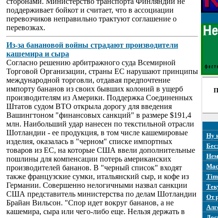
сторонами. Министерство транспорта Финляндии не
поддерживает бойкот и считает, что в ассоциации
перевозчиков неправильно трактуют соглашение о
перевозках.
Из-за банановой войны страдают производители
кашемира и сыра
Согласно решению арбитражного суда Всемирной
Торговой Организации, страны ЕС нарушают принципы
международной торговли, отдавая предпочтение
импорту бананов из своих бывших колоний в ущерб
П
производителям из Америки. Поддержка Соединенных
Штатов судом ВТО открыла дорогу для введения
Вашингтоном "финансовых санкций" в размере $191,4
млн. Наибольший удар нанесен по текстильной отрасли
Шотландии - ее продукция, в том числе кашемировые
Ну 
изделия, оказалась в "черном" списке импортных
Бес
товаров из ЕС, на которые США ввели дополнительные
Нем
пошлины для компенсации потерь американских
Mac
производителей бананов. В "черный список" входят
также французские сумки, итальянский сыр, и кофе из
Tim
Германии. Совершенно нелогичными назвал санкции
Тек
США представитель министерства по делам Шотландии
От 
Брайан Вильсон. "Спор идет вокруг бананов, а не
Алг
кашемира, сыра или чего-либо еще. Нельзя держать в
Дос