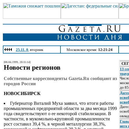
25.11. 0
, вторник
Московское время:
12:21:24
[08.04.1999, 20:11:14]
СЕ
Новости регионов
13 се
трау
Собственные корреспонденты Gazeta.Ru сообщают из
Число
моско
городов России
до 85
Даге
НОВОСИБИРСК
осво
осво
Губернатор Виталий Муха заявил, что итоги работы
Дагес
промышленных предприятий области за два месяца 1999
освоб
года свидетельствуют о ее некоторой стабилизации. В
овлад
частности, в мукомольно-крупяной промышленности
Глава
рост составил 39,4 %, в черной металлургии 38,3%,
него