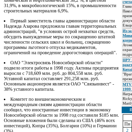
химической и нефтехимической 38,2 %, в цветной
счет
31,9%, в микробиологической 15%, в промышленности
Глав
строительных материалов 6,9%.
Пакол
призн
Первый заместитель главы администрации области
докум
Ельц
Надежда Азарова предложила главам территориальных
Из-за
администраций, "в условиях острой нехватки средств,
Мина
обсудить вынужденные меры по сокращению штатной
ядер
численности сельских школ и больниц, сокращению
Атом
программы льготного отпуска медикаментов,
охра
ограничений на проведение дорогостоящих операций".
подр
ЦРУ 
ОАО "Электросвязь Новосибирской области"
раке
подвело итоги работы в 1998 году. Активы предприятия
Кита
выросли с 718,609 млн. руб. до 804,558 млн. руб.
"Враг
Уставной капитал составляет 291,258 млн. руб.
прежн
Основным акционером является ОАО "Связьинвест" -
MTV 
38% уставного капитала.
1999 
Нагр
Ricky
Комитет по внешнеэкономическим и
Maril
международным связям администрации области
сообщил, что иностранные инвестиции в экономику
Новосибирской области за 1998 год составили $185 млн.
Основные вложения были сделаны из США (46% всех
Пн
инвестиций), Кипра (35%), Болгарии (10%) и Германии
2
(3%).