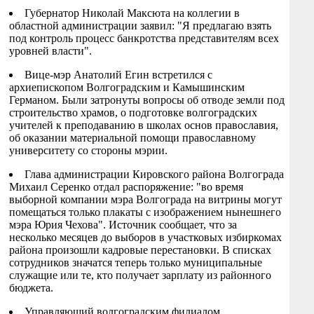
Губернатор Николай Максюта на коллегии в
областной администрации заявил: "Я предлагаю взять
под контроль процесс банкротства представителям всех
уровней власти".
Вице-мэр Анатолий Егин встретился с
архиепископом Волгоградским и Камышинским
Германом. Были затронуты вопросы об отводе земли под
строительство храмов, о подготовке волгоградских
учителей к преподаванию в школах основ православия,
об оказании материальной помощи православному
университету со стороны мэрии.
Глава администрации Кировского района Волгограда
Михаил Серенко отдал распоряжение: "во время
выборной компании мэра Волгограда на витрины могут
помещаться только плакаты с изображением нынешнего
мэра Юрия Чехова". Источник сообщает, что за
несколько месяцев до выборов в участковых избиркомах
района произошли кадровые перестановки. В списках
сотрудников значатся теперь только муниципальные
служащие или те, кто получает зарплату из районного
бюджета.
Управляющий волгоградским филиалом