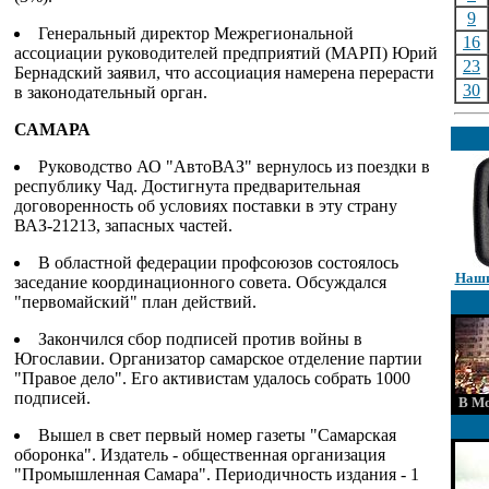
9
Генеральный директор Межрегиональной
16
ассоциации руководителей предприятий (МАРП) Юрий
23
Бернадский заявил, что ассоциация намерена перерасти
30
в законодательный орган.
САМАРА
Руководство АО "АвтоВАЗ" вернулось из поездки в
республику Чад. Достигнута предварительная
договоренность об условиях поставки в эту страну
ВАЗ-21213, запасных частей.
В областной федерации профсоюзов состоялось
Наши
заседание координационного совета. Обсуждался
"первомайский" план действий.
Закончился сбор подписей против войны в
Югославии. Организатор самарское отделение партии
"Правое дело". Его активистам удалось собрать 1000
подписей.
В Мо
Вышел в свет первый номер газеты "Самарская
оборонка". Издатель - общественная организация
"Промышленная Самара". Периодичность издания - 1