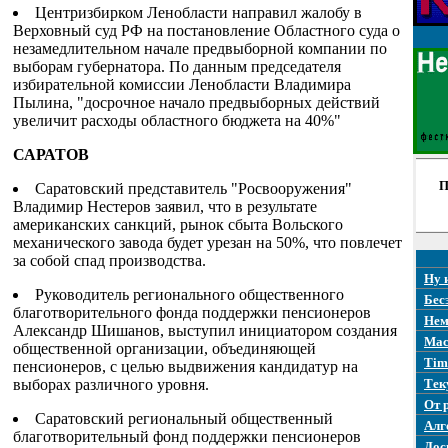
Центризбирком Ленобласти направил жалобу в
Верховный суд РФ на постановление Областного суда о
незамедлительном начале предвыборной компании по
выборам губернатора. По данным председателя
избирательной комиссии Ленобласти Владимира
Пылина, "досрочное начало предвыборных действий
увеличит расходы областного бюджета на 40%"
САРАТОВ
П
Cаратовский представитель "Росвооружения"
Владимир Нестеров заявил, что в результате
американских санкций, рынок сбыта Вольского
механического завода будет урезан на 50%, что повлечет
за собой спад производства.
Ну 
Руководитель регионального общественного
Бес
благотворительного фонда поддержки пенсионеров
Нем
Александр Шишанов, выступил инициатором создания
Mac
общественной организации, объединяющей
Tim
пенсионеров, с целью выдвижения кандидатур на
выборах различного уровня.
Тек
От 
Саратовский региональный общественный
Алг
благотворительный фонд поддержки пенсионеров
Дос