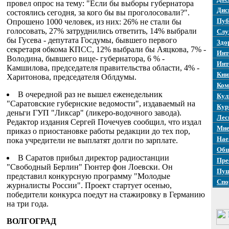
провел опрос на тему: "Если бы выборы губернатора
Дис
состоялись сегодня, за кого бы вы проголосовали?".
Пуб
Опрошено 1000 человек, из них: 26% не стали бы
голосовать, 27% затруднились ответить, 14% выбрали
Слу
бы Гусева - депутата Госдумы, бывшего первого
Здо
секретаря обкома КПСС, 12% выбрали бы Аяцкова, 7% -
Инт
Володина, бывшего вице- губернатора, 6 % -
Инт
Камшилова, председателя правительства области, 4% -
Кни
Харитонова, председателя Облдумы.
Ком
В очередной раз не вышел еженедельник
Кул
"Саратовские губернские ведомости", издаваемый на
Кур
деньги ГУП "Ликсар" (ликеро-водочного завода).
Лес
Редактор издания Сергей Почечуев сообщил, что издал
Мне
приказ о приостановке работы редакции до тех пор,
Нае
пока учредители не выплатят долги по зарплате.
Общ
В Саратов прибыл директор радиостанции
Пре
"Свободный Берлин" Гюнтер фон Лоевски. Он
Пуш
представил конкурсную программу "Молодые
Спо
журналисты России". Проект стартует осенью,
победители конкурса поедут на стажировку в Германию
на три года.
ВОЛГОГРАД